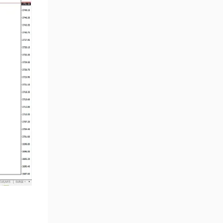
MetaTrader 4 için Haber (News)
2
Göstergeleri
Endeks MT4 Göstergeleri
291
MT4 için Order Book (Emir
1
Defteri) Göstergeleri
MetaTrader 4 için Fibonacci
2
Göstergeleri
Swing Trading MT4
173
Göstergeleri
Bantlar ve Kanallar MT4
54
Göstergeleri
Kurumsal Hisse Piyasası MT4
285
Göstergeleri
MT4 için Hareketli Göstergeleri
22
Scalping MT4 Göstergeleri
320