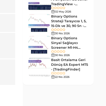
Tersine MT4 Göstergeleri
498
TradingView -
[TradingFinder]
Fiyat Hareketi MT4
02 May 2026
87
Ücretsiz
Göstergeleri
Binary Options
Strateji Tarayıcısı 1, 5,
Aralık MT4 Göstergeleri
45
15-Dk ve 30, 90 Sn -
[TradingFinder]
Mum Analizi MT4 Göstergeleri
38
30 Nis 2026
Binary Options
ICT MT4 Göstergeleri
97
Sinyal Sağlayıcı
Screener M1-H4
Günlük ve Haftalık Zaman
14
TradingView -
Dilimleri MT4 göstergeler
30 Nis 2026
[TradingFinder]
Basit Ortalama Geri
Risk Yönetimi MT4
Dönüş EA Expert MT5
21
Göstergeleri
- [TradingFinder]
Hisse Senedi MT4
22 Nis 2026
541
Göstergeleri
MACD Göstergeleri
15
MetaTrader 4 için
Pivot and Fraktallar MT4
28