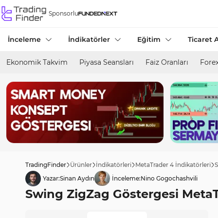
Sponsorlu
İnceleme
İndikatörler
Eğitim
Ticaret A
Ekonomik Takvim
Piyasa Seansları
Faiz Oranları
Forex
TradingFinder
Ürünler
İndikatörleri
MetaTrader 4 İndikatörleri
S
Yazar:
Sinan Aydın
İnceleme:
Nino Gogochashvili
Swing ZigZag Göstergesi MetaTra