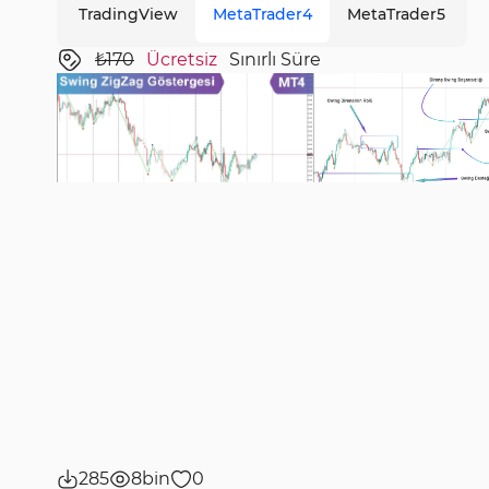
TradingView
MetaTrader4
MetaTrader5
₺170
Ücretsiz
Sınırlı Süre
285
8bin
0