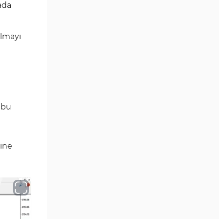
Göstergeleri
ada
Para Birimi Gücü MT4
112
Göstergeleri
almayı
Intraday MT4 Göstergeleri
344
MetaTrader 4’te
1
DrawdownGöstergeleri
Binary Options MT4
19
Göstergeleri
 bu
Öncü MT4 Göstergeleri
75
Akıllı Para MT4 Göstergeleri
74
sine
Destek ve Direnç MT4
74
Göstergeleri
Harmonik MT4 Göstergeleri
30
Aşırı Alım ve Aşırı Satım MT4
28
Göstergeleri