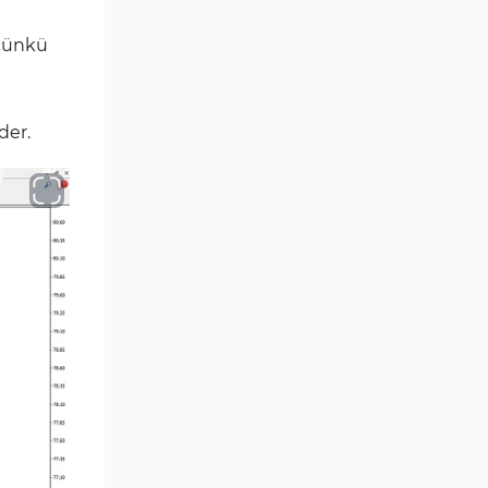
Position Trading MT4
1
Göstergeleri
 çünkü
Fast Scalping MT4
46
Göstergeleri
der.
MetaTrader 4 için Expert
4
Advisor (EA)
MT4 için Isı Haritası (Heatmap)
2
Göstergeleri
MetaTrader 4 için Ichimoku
5
Göstergeleri
Non-Repaint MT4 Göstergeleri
28
Seviyeler MT4 Göstergeleri
82
MetaTrader 4 için RSI
14
Göstergeleri
Sinyal ve Tahmin MT4
230
Göstergeleri