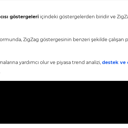
cısı göstergeleri
içindeki göstergelerden biridir ve ZigZ
formunda, ZigZag göstergesinin benzeri şekilde çalışan pr
malarına yardımcı olur ve piyasa trend analizi,
d
estek ve 
.