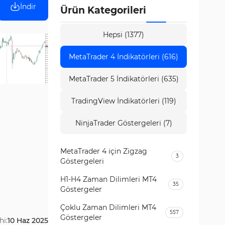
İndir
Ürün Kategorileri
Hepsi (1377)
MetaTrader 4 İndikatörleri (616)
MetaTrader 5 İndikatörleri (635)
TradingView İndikatörleri (119)
NinjaTrader Göstergeleri (7)
MetaTrader 4 için Zigzag
3
Göstergeleri
H1-H4 Zaman Dilimleri MT4
35
Göstergeler
Çoklu Zaman Dilimleri MT4
557
Göstergeler
hi:
10 Haz 2025