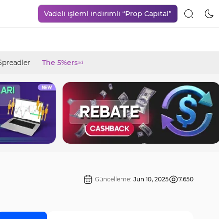
Vadeli işleml indirimli “Prop Capital”
Spreadler
The 5%ers
ad
Güncelleme:
Jun 10, 2025
7.650