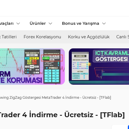
raçları
Ürünler
Bonus ve Yarışma
 Tatilleri
Forex Korelasyonu
Korku ve Açgözlülük
Canlı 
wing ZigZag Göstergesi MetaTrader 4 İndirme - Ücretsiz - [TFlab]
der 4 İndirme - Ücretsiz - [TFlab]