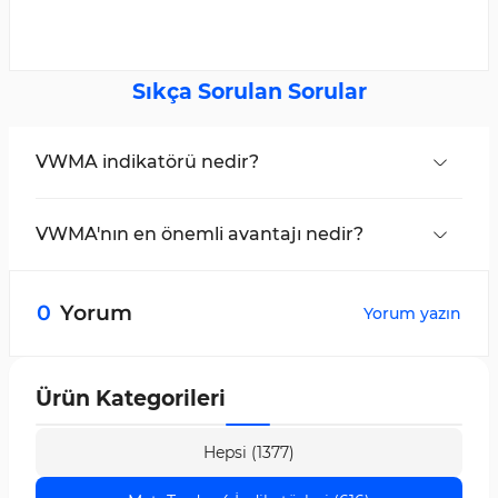
Sıkça Sorulan Sorular
VWMA indikatörü nedir?
İşlem hacmini göz önünde bulundurarak
ortalama fiyatı hesaplayan bir araçtır.
VWMA'nın en önemli avantajı nedir?
İşlem hacmindeki dalgalanmalara karşı
yüksek hassasiyeti
ve güçlü trendlerin doğru
0
Yorum
Yorum yazın
bir şekilde belirlenmesi, bu indikatörün önemli
avantajlarındandır.
Ürün Kategorileri
Hepsi (1377)