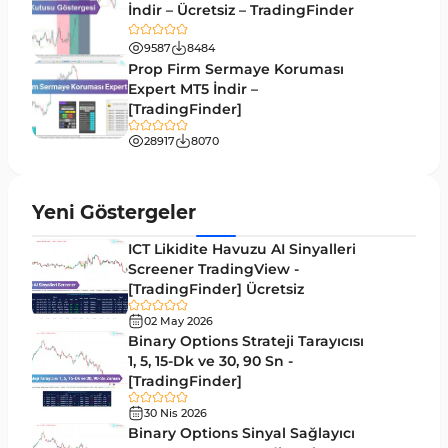
İndir – Ücretsiz – TradingFinder
Day Trading MT4 Göstergeleri
360
9587
8484
Eğitimsel MT4 Göstergeleri
9
Prop Firm Sermaye Koruması
Volatilite MT4 Göstergeleri
Expert MT5 İndir –
83
[TradingFinder]
Tersine MT4 Göstergeleri
498
28917
8070
Fiyat Hareketi MT4 Göstergeleri
87
Aralık MT4 Göstergeleri
45
Yeni Göstergeler
Mum Analizi MT4 Göstergeleri
38
ICT Likidite Havuzu AI Sinyalleri
ICT MT4 Göstergeleri
Screener TradingView -
97
[TradingFinder] Ücretsiz
Günlük ve Haftalık Zaman Dilimleri MT4
14
göstergeler
02 May 2026
Binary Options Strateji Tarayıcısı
Risk Yönetimi MT4 Göstergeleri
1, 5, 15-Dk ve 30, 90 Sn -
21
[TradingFinder]
Hisse Senedi MT4 Göstergeleri
541
30 Nis 2026
MACD Göstergeleri MetaTrader 4 için
Binary Options Sinyal Sağlayıcı
15