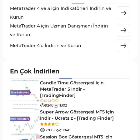
MetaTrader 4 ve 5 için İndikatörleri İndirin ve
MetaTrader 4 için Volume Profile Göstergeleri
2
Kurun
KillZones MT4 Göstergeleri
10
MetaTrader 4 için Uzman Danışmanı İndirin
Elliott Dalga Teorisi MT4 Göstergeleri
9
ve Kurun
Giriş ve Çıkış MT4 Göstergeleri
46
MetaTrader 4'ü İndirin ve Kurun
Grafik ve Klasik MT4 Göstergeleri
48
Momentum MT4 Göstergeleri ve Osilatörler
35
En Çok İndirilen
MetaTrader 4 için Gann Göstergeleri
1
Candle Time Göstergesi için
Forward Piyasası MT4 Göstergeleri
MetaTrader 5 İndir –
177
[TradingFinder]
Döngüler MT4 Göstergeleri
30
9248
11302
Arz ve Talep MT4 Göstergeleri
15
Super Arrow Göstergesi MT5 için
İndir - Ücretsiz - [Trading Finder]
Kırılma MT4 Göstergeleri
95
376615
9848
Likidite MT4 Göstergeleri
68
Session Box Göstergesi MT5 için