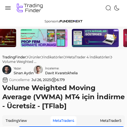
Sponsorlu
TradingFinder
Ürünler
İndikatörleri
MetaTrader 4 İndikatörleri
Volume Weighted Moving Average (VWMA) MT4 için İndirme - Ücretsiz - [TFlab]
Yazar:
İnceleme:
Sinan Aydın
Davit Kvaratskhelia
Güncelleme:
Jul 26, 2025
6.179
Volume Weighted Moving
Average (VWMA) MT4 için İndirme
- Ücretsiz - [TFlab]
TradingView
MetaTrader4
MetaTrader5