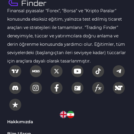
MT4 için Order Book (Emir Defteri) Göstergeleri
1
Finansal piyasalar "Forex", "Borsa" ve "Kripto Paralar"
MetaTrader 4 için Fibonacci Göstergeleri
2
konusunda eksiksiz eğitim, yalnızca test edilmiş ticaret
Swing Trading MT4 Göstergeleri
173
araçları ve stratejileri ile tamamlanır. "Trading Finder"
Bantlar ve Kanallar MT4 Göstergeleri
54
deneyimiyle, tüccar ve yatırımcılara doğru anlama ve
Kurumsal Hisse Piyasası MT4 Göstergeleri
derin öğrenme konusunda yardımcı olur. Eğitimler, tüm
285
seviyelerdeki (başlangıçtan ileri seviyeye kadar) tüccarlar
MT4 için Hareketli Göstergeleri
22
için araçlara dayalı olarak tasarlanmıştır.
Scalping MT4 Göstergeleri
320
Position Trading MT4 Göstergeleri
1
Fast Scalping MT4 Göstergeleri
46
MetaTrader 4 için Expert Advisor (EA)
4
MT4 için Isı Haritası (Heatmap) Göstergeleri
2
MetaTrader 4 için Ichimoku Göstergeleri
5
Hakkımızda
Non-Repaint MT4 Göstergeleri
28
Bize Ulaşın