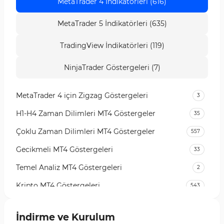
MetaTrader 4 İndikatörleri (616)
MetaTrader 5 İndikatörleri (635)
TradingView İndikatörleri (119)
NinjaTrader Göstergeleri (7)
MetaTrader 4 için Zigzag Göstergeleri
3
H1-H4 Zaman Dilimleri MT4 Göstergeler
35
Çoklu Zaman Dilimleri MT4 Göstergeler
557
Gecikmeli MT4 Göstergeleri
33
Temel Analiz MT4 Göstergeleri
2
Kripto MT4 Göstergeleri
543
Vadeli İşlem Piyasası MT4 Göstergeleri
18
İndirme ve Kurulum
Emtia Piyasası MT4 Göstergeleri
232