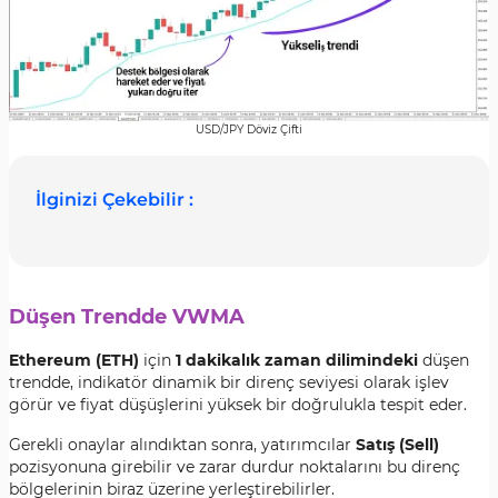
USD/JPY Döviz Çifti
İlginizi Çekebilir :
Düşen Trendde VWMA
Ethereum (ETH)
için
1 dakikalık zaman dilimindeki
düşen
trendde, indikatör dinamik bir direnç seviyesi olarak işlev
görür ve fiyat düşüşlerini yüksek bir doğrulukla tespit eder.
Gerekli onaylar alındıktan sonra, yatırımcılar
Satış (Sell)
pozisyonuna girebilir ve zarar durdur noktalarını bu direnç
bölgelerinin biraz üzerine yerleştirebilirler.