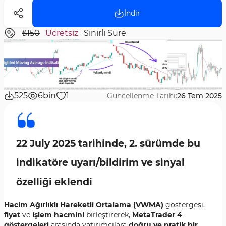
İndir
₺150
Ücretsiz
Sınırlı Süre
525
6bin
1
Güncellenme Tarihi:
26 Tem 2025
22 July 2025 tarihinde, 2. sürümde bu
indikatöre uyarı/bildirim ve sinyal
özelliği eklendi
Hacim Ağırlıklı Hareketli Ortalama (VWMA)
göstergesi,
fiyat
ve
işlem hacmini
birleştirerek,
MetaTrader 4
göstergeleri
arasında yatırımcılara
doğru ve pratik bir