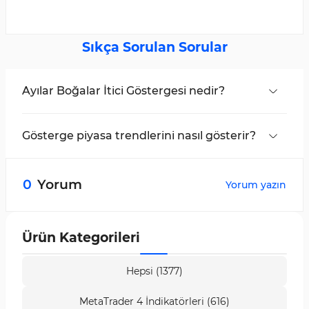
Sıkça Sorulan Sorular
Ayılar Boğalar İtici Göstergesi nedir?
İki osilatör çizgisinin (yeşil ve kırmızı) kesişimi
yoluyla alım ve satım sinyalleri üreten,
Gösterge piyasa trendlerini nasıl gösterir?
MetaTrader 5 için özel bir osilatördür.
Yeşil çizgi kırmızı çizginin üzerinde
olduğunda
: yükseliş trendi, alım sinyali;
0
Yorum
Yorum yazın
Kırmızı çizgi yeşil çizginin üzerinde
olduğunda
: düşüş trendi, satım sinyali.
Ürün Kategorileri
Hepsi (1377)
MetaTrader 4 İndikatörleri (616)