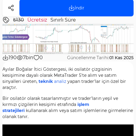
İndir
₺130
Ücretsiz
Sınırlı Süre
190
7bin
0
Güncellenme Tarihi:
01 Kas 2025
Ayılar Boğalar İtici Göstergesi, iki osilatör çizgisinin
kesişimine dayalı olarak MetaTrader 5'te alım ve satım
sinyalleri üreten,
teknik
analiz
yapan trader'lar için özel bir
araçtır.
Bir osilatör olarak tasarlanmıştır ve trader'ların yeşil ve
kırmızı çizgilerin kesişimi etrafında
işlem
stratejileri
kullanarak alım veya satım işlemlerine girmelerine
olanak tanır.