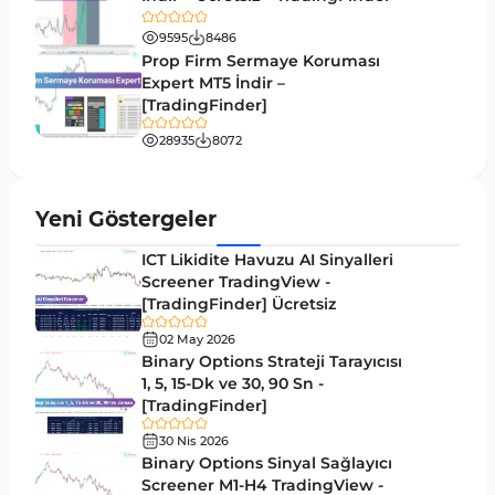
Pivot and Fraktallar MT5 Göstergeleri
27
9595
8486
Forward MT5 Göstergeleri
176
Prop Firm Sermaye Koruması
Elliott Dalga Teorisi MT5 Göstergeleri
Expert MT5 İndir –
9
[TradingFinder]
Bantlar ve Kanallar MT5 Göstergeleri
54
28935
8072
MT5 için Hareketli Ortalama Göstergeleri
22
Yeniden Çizilmeyen MT5 Göstergeleri
25
Yeni Göstergeler
Giriş ve Çıkış MT5 Göstergeleri
44
ICT Likidite Havuzu AI Sinyalleri
Hacim MT5 Göstergeleri
Screener TradingView -
23
[TradingFinder] Ücretsiz
Gecikmeli MT5 Göstergeleri
33
02 May 2026
Swing Trading MT5 Göstergeleri
Binary Options Strateji Tarayıcısı
172
1, 5, 15-Dk ve 30, 90 Sn -
Para Birimi Gücü MT5 Göstergeleri
112
[TradingFinder]
Momentum Göstergeleri MT5 için
35
30 Nis 2026
Binary Options Sinyal Sağlayıcı
Ticaret döngüleri MT5 Göstergeleri
20
Screener M1-H4 TradingView -