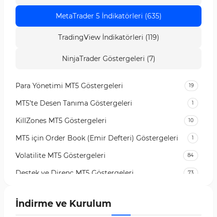
MetaTrader 5 İndikatörleri (635)
TradingView İndikatörleri (119)
NinjaTrader Göstergeleri (7)
Para Yönetimi MT5 Göstergeleri
19
MT5’te Desen Tanıma Göstergeleri
1
KillZones MT5 Göstergeleri
10
MT5 için Order Book (Emir Defteri) Göstergeleri
1
Volatilite MT5 Göstergeleri
84
Destek ve Direnç MT5 Göstergeleri
73
Likidite MT5 Göstergeleri
65
İndirme ve Kurulum
MetaTrader 5 için Order Flow Göstergeleri
1