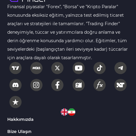
Gün İçi (Intraday) MT5 Göstergeleri
347
Finansal piyasalar "Forex", "Borsa" ve "Kripto Paralar"
Forex MT5 Göstergeleri
611
konusunda eksiksiz eğitim, yalnızca test edilmiş ticaret
Kurumsal Hisse Senedi MT5 Göstergeleri
araçları ve stratejileri ile tamamlanır. "Trading Finder"
276
deneyimiyle, tüccar ve yatırımcılara doğru anlama ve
Aralık Göstergeleri MT5 Göstergeleri
44
derin öğrenme konusunda yardımcı olur. Eğitimler, tüm
Hisse Senedi MT5 Göstergeleri
540
seviyelerdeki (başlangıçtan ileri seviyeye kadar) tüccarlar
Eğitimsel MT5 Göstergeleri
9
için araçlara dayalı olarak tasarlanmıştır.
Arz ve Talep MT5 Göstergeleri
15
Temel Analiz MT5 Göstergeleri
2
MetaTrader 5 için Yapay Zekâ (AI) Göstergeleri
5
MT5 için Piyasa Duyarlılığı Göstergeleri
1
MetaTrader 5 için Fibonacci Göstergeleri
2
Hakkımızda
Fiyat Hareketi MT5 Göstergeleri
82
Bize Ulaşın
MT5 için Isı Haritası (Heatmap) Göstergeleri
2