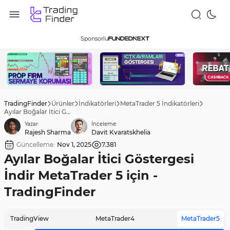
Sponsorlu
TradingFinder
Ürünler
İndikatörleri
MetaTrader 5 İndikatörleri
Ayılar Boğalar İtici Göstergesi İndir MetaTrader 5 için - TradingFinder
Yazar:
İnceleme:
Rajesh Sharma
Davit Kvaratskhelia
Güncelleme:
Nov 1, 2025
7.381
Ayılar Boğalar İtici Göstergesi
İndir MetaTrader 5 için -
TradingFinder
TradingView
MetaTrader4
MetaTrader5