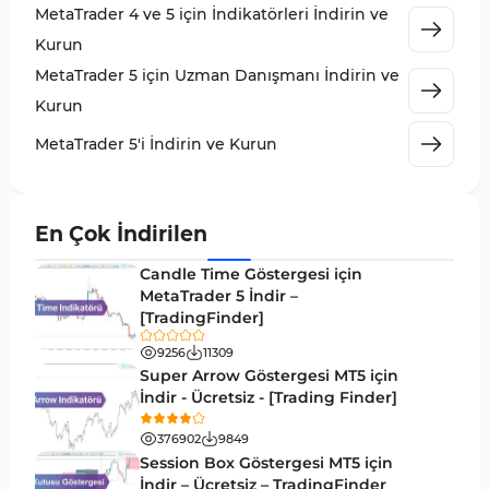
MetaTrader 4 ve 5 için İndikatörleri İndirin ve
MetaTrader 5 için Expert Advisor (EA)
5
Kurun
MetaTrader 5 için Zigzag Göstergeleri
3
MetaTrader 5 için Uzman Danışmanı İndirin ve
Sinyal ve Tahmin MT5 Göstergeleri
232
Kurun
MetaTrader 5 için Volume Profile Göstergeleri
2
MetaTrader 5'i İndirin ve Kurun
Akıllı Para MT5 Göstergeleri
78
Grafik ve Klasik MT5 Göstergeleri
49
En Çok İndirilen
Binary Options MT5 Göstergeleri
19
Candle Time Göstergesi için
M1-M5 Zaman Dilimleri MT5 Göstergeler
MetaTrader 5 İndir –
35
[TradingFinder]
ICT MT5 Göstergeleri
96
9256
11309
MetaTrader 5 için VWAP Göstergeleri
2
Super Arrow Göstergesi MT5 için
İndir - Ücretsiz - [Trading Finder]
Emtia MT5 Göstergeleri
229
376902
9849
MetaTrader 5’te Drawdown Göstergeleri
1
Session Box Göstergesi MT5 için
İndir – Ücretsiz – TradingFinder