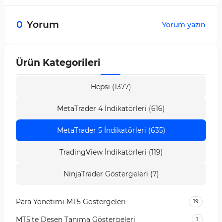
Bu ticaret aracı, Forex, hisse senetleri, endeksler
ve kripto paralar dahil olmak üzere çeşitli
0
Yorum
Yorum yazın
piyasalarda kullanılabilir.
Ürün Kategorileri
Hepsi (1377)
MetaTrader 4 İndikatörleri (616)
MetaTrader 5 İndikatörleri (635)
TradingView İndikatörleri (119)
NinjaTrader Göstergeleri (7)
Para Yönetimi MT5 Göstergeleri
19
MT5’te Desen Tanıma Göstergeleri
1