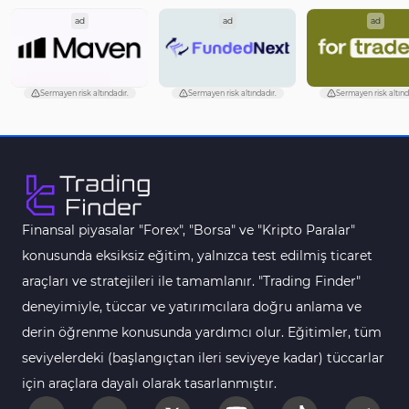
Çoklu Zaman Dilimleri MT5 Göstergeler
579
ad
ad
ad
Aşırı Alım ve Aşırı Satım MT5 Göstergeleri
27
Endeks MT5 Göstergeleri
292
Sermayen risk altındadır.
Sermayen risk altındadır.
Sermayen risk altınd
Tersine Dönüş MT5 Göstergeleri
498
Vadeli İşlem MT5 Göstergeleri
16
Fast Scalping MT5 Göstergeleri
47
Gün İçi (Intraday) MT5 Göstergeleri
347
Finansal piyasalar "Forex", "Borsa" ve "Kripto Paralar"
Forex MT5 Göstergeleri
611
konusunda eksiksiz eğitim, yalnızca test edilmiş ticaret
Kurumsal Hisse Senedi MT5 Göstergeleri
araçları ve stratejileri ile tamamlanır. "Trading Finder"
276
deneyimiyle, tüccar ve yatırımcılara doğru anlama ve
Aralık Göstergeleri MT5 Göstergeleri
44
derin öğrenme konusunda yardımcı olur. Eğitimler, tüm
Hisse Senedi MT5 Göstergeleri
540
seviyelerdeki (başlangıçtan ileri seviyeye kadar) tüccarlar
Eğitimsel MT5 Göstergeleri
9
için araçlara dayalı olarak tasarlanmıştır.