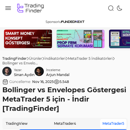
Sponsorlu
TradingFinder
Ürünler
İndikatörleri
MetaTrader 5 İndikatörleri
Bollinger vs Envelopes Göstergesi MetaTrader 5 için - İndir [TradingFinder]
Yazar:
İnceleme:
Sinan Aydın
Arjun Mandal
Güncelleme:
Nov 16, 2025
5.548
Bollinger vs Envelopes Göstergesi
MetaTrader 5 için - İndir
[TradingFinder]
TradingView
MetaTrader4
MetaTrader5