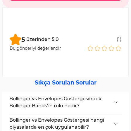
5
üzerinden
5.0
(
1
)
Bu gönderiyi değerlendir
Sıkça Sorulan Sorular
Bollinger vs Envelopes Göstergesindeki
Bollinger Bands’in rolü nedir?
Bu göstergede, Bollinger Bands standart
sapmayı hesaplayarak piyasa oynaklığını ölçer
Bollinger vs Envelopes Göstergesi hangi
ve fiyat hareketi için dinamik aralıklar oluşturur.
piyasalarda en çok uygulanabilir?