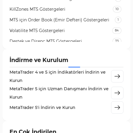
KillZones MT5 Göstergeleri
10
MT5 için Order Book (Emir Defteri) Göstergeleri
1
Volatilite MT5 Göstergeleri
84
Destek ve Direnç MT5 Göstergeleri
73
Likidite MT5 Göstergeleri
65
İndirme ve Kurulum
MetaTrader 5 için Order Flow Göstergeleri
1
MetaTrader 4 ve 5 için İndikatörleri İndirin ve
MetaTrader 5 için Expert Advisor (EA)
5
Kurun
MetaTrader 5 için Zigzag Göstergeleri
3
MetaTrader 5 için Uzman Danışmanı İndirin ve
Sinyal ve Tahmin MT5 Göstergeleri
232
Kurun
MetaTrader 5 için Volume Profile Göstergeleri
2
MetaTrader 5'i İndirin ve Kurun
Akıllı Para MT5 Göstergeleri
78
Grafik ve Klasik MT5 Göstergeleri
49
En Çok İndirilen