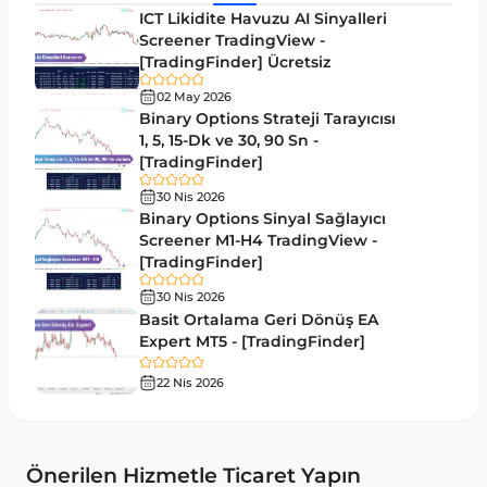
ICT Likidite Havuzu AI Sinyalleri
Hacim MT5 Göstergeleri
Screener TradingView -
23
[TradingFinder] Ücretsiz
Gecikmeli MT5 Göstergeleri
33
02 May 2026
Swing Trading MT5 Göstergeleri
Binary Options Strateji Tarayıcısı
172
1, 5, 15-Dk ve 30, 90 Sn -
Para Birimi Gücü MT5 Göstergeleri
112
[TradingFinder]
Momentum Göstergeleri MT5 için
35
30 Nis 2026
Binary Options Sinyal Sağlayıcı
Ticaret döngüleri MT5 Göstergeleri
20
Screener M1-H4 TradingView -
[TradingFinder]
M15-M30 Zaman Dilimleri MT5 Göstergeler
42
30 Nis 2026
Öncü MT5 Göstergeleri
75
Basit Ortalama Geri Dönüş EA
Expert MT5 - [TradingFinder]
Günlük-Haftalık Zaman Dilimleri MT5 Göstergeler
17
22 Nis 2026
MetaTrader 5 için Kill Zones Göstergeleri
1
MetaTrader 5 için Haber (News) Göstergeleri
2
MACD Göstergeleri MetaTrader 5 için
15
Önerilen Hizmetle Ticaret Yapın