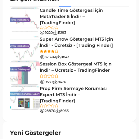
Binary Options MT5 Göstergeleri
19
Candle Time Göstergesi için
M1-M5 Zaman Dilimleri MT5 Göstergeler
MetaTrader 5 İndir –
35
[TradingFinder]
ICT MT5 Göstergeleri
96
9220
11293
MetaTrader 5 için VWAP Göstergeleri
2
Super Arrow Göstergesi MT5 için
İndir - Ücretsiz - [Trading Finder]
Emtia MT5 Göstergeleri
229
375741
9843
MetaTrader 5’te Drawdown Göstergeleri
1
Session Box Göstergesi MT5 için
İndir – Ücretsiz – TradingFinder
Pivot and Fraktallar MT5 Göstergeleri
27
9559
8476
Forward MT5 Göstergeleri
176
Prop Firm Sermaye Koruması
Elliott Dalga Teorisi MT5 Göstergeleri
Expert MT5 İndir –
9
[TradingFinder]
Bantlar ve Kanallar MT5 Göstergeleri
54
28870
8065
MT5 için Hareketli Ortalama Göstergeleri
22
Yeniden Çizilmeyen MT5 Göstergeleri
25
Yeni Göstergeler
Giriş ve Çıkış MT5 Göstergeleri
44