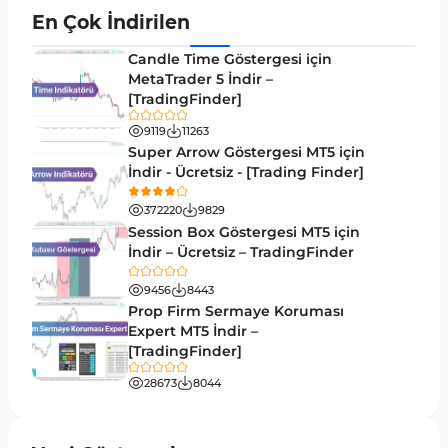
Momentum MT4 Göstergeleri ve Osilatörler
35
En Çok İndirilen
MetaTrader 4 için Gann Göstergeleri
1
Candle Time Göstergesi için
Forward Piyasası MT4 Göstergeleri
MetaTrader 5 İndir –
177
[TradingFinder]
Döngüler MT4 Göstergeleri
30
9119
11263
Arz ve Talep MT4 Göstergeleri
15
Super Arrow Göstergesi MT5 için
İndir - Ücretsiz - [Trading Finder]
Kırılma MT4 Göstergeleri
95
372220
9829
Likidite MT4 Göstergeleri
68
Session Box Göstergesi MT5 için
İndir – Ücretsiz – TradingFinder
Day Trading MT4 Göstergeleri
360
9456
8443
Eğitimsel MT4 Göstergeleri
9
Prop Firm Sermaye Koruması
Volatilite MT4 Göstergeleri
Expert MT5 İndir –
83
[TradingFinder]
Tersine MT4 Göstergeleri
498
28673
8044
Fiyat Hareketi MT4 Göstergeleri
87
Aralık MT4 Göstergeleri
45