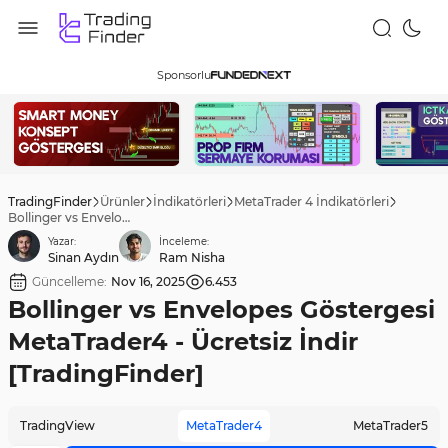
Sponsorlu
TradingFinder
Ürünler
İndikatörleri
MetaTrader 4 İndikatörleri
Bollinger vs Envelopes Göstergesi MetaTrader4 - Ücretsiz İndir [TradingFinder]
Yazar:
İnceleme:
Sinan Aydın
Ram Nisha
Güncelleme:
Nov 16, 2025
6.453
Bollinger vs Envelopes Göstergesi
MetaTrader4 - Ücretsiz İndir
[TradingFinder]
TradingView
MetaTrader4
MetaTrader5