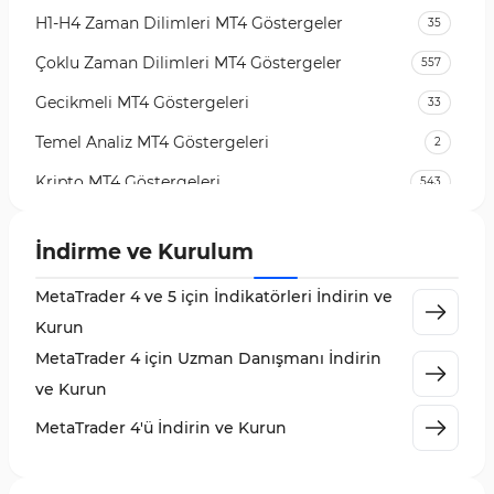
H1-H4 Zaman Dilimleri MT4 Göstergeler
35
Çoklu Zaman Dilimleri MT4 Göstergeler
557
Gecikmeli MT4 Göstergeleri
33
Temel Analiz MT4 Göstergeleri
2
Kripto MT4 Göstergeleri
543
Vadeli İşlem Piyasası MT4 Göstergeleri
18
İndirme ve Kurulum
Emtia Piyasası MT4 Göstergeleri
232
MetaTrader 4 ve 5 için İndikatörleri İndirin ve
MetaTrader 4 için Volume Profile Göstergeleri
2
Kurun
KillZones MT4 Göstergeleri
10
MetaTrader 4 için Uzman Danışmanı İndirin
Elliott Dalga Teorisi MT4 Göstergeleri
9
ve Kurun
Giriş ve Çıkış MT4 Göstergeleri
46
MetaTrader 4'ü İndirin ve Kurun
Grafik ve Klasik MT4 Göstergeleri
48