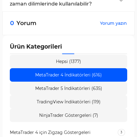
Bands ve Envelopes’u birleştirir.
zaman dilimlerinde kullanılabilir?
Bu gösterge tüm zaman dilimlerinde
kullanılabilir; düşük zaman dilimleri kısa vadeli
0
Yorum
Yorum yazın
sinyaller sunarken, yüksek zaman dilimleri uzun
vadeli trendleri ortaya çıkarır.
Ürün Kategorileri
Hepsi (1377)
MetaTrader 4 İndikatörleri (616)
MetaTrader 5 İndikatörleri (635)
TradingView İndikatörleri (119)
NinjaTrader Göstergeleri (7)
MetaTrader 4 için Zigzag Göstergeleri
3