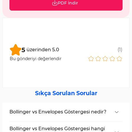
PDF İndir
5
üzerinden
5.0
(
1
)
Bu gönderiyi değerlendir
Sıkça Sorulan Sorular
Bollinger vs Envelopes Göstergesi nedir?
Bu ticaret aracı, mum renklerini değiştirerek
alım ve satım sinyalleri üretmek için Bollinger
Bollinger vs Envelopes Göstergesi hangi