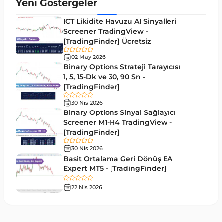
Yeni Göstergeler
Mum Analizi MT4 Göstergeleri
38
ICT Likidite Havuzu AI Sinyalleri
ICT MT4 Göstergeleri
Screener TradingView -
97
[TradingFinder] Ücretsiz
Günlük ve Haftalık Zaman Dilimleri MT4
14
göstergeler
02 May 2026
Binary Options Strateji Tarayıcısı
Risk Yönetimi MT4 Göstergeleri
1, 5, 15-Dk ve 30, 90 Sn -
21
[TradingFinder]
Hisse Senedi MT4 Göstergeleri
541
30 Nis 2026
MACD Göstergeleri MetaTrader 4 için
Binary Options Sinyal Sağlayıcı
15
Screener M1-H4 TradingView -
Pivot and Fraktallar MT4 Göstergeleri
28
[TradingFinder]
Para Birimi Gücü MT4 Göstergeleri
112
30 Nis 2026
Basit Ortalama Geri Dönüş EA
Intraday MT4 Göstergeleri
344
Expert MT5 - [TradingFinder]
MetaTrader 4’te DrawdownGöstergeleri
1
22 Nis 2026
Binary Options MT4 Göstergeleri
19
Öncü MT4 Göstergeleri
75