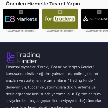
Önerilen Hizmetle Ticaret Yapın
Akıllı Para MT4 Göstergeleri
74
ad
ad
ad
Destek ve Direnç MT4 Göstergeleri
74
Harmonik MT4 Göstergeleri
30
Sermayen risk altındadır.
Sermayen risk altındadır.
Sermayen risk altınd
Aşırı Alım ve Aşırı Satım MT4 Göstergeleri
28
MetaTrader 4 için Haber (News) Göstergeleri
2
Endeks MT4 Göstergeleri
291
MT4 için Order Book (Emir Defteri) Göstergeleri
1
Finansal piyasalar "Forex", "Borsa" ve "Kripto Paralar"
MetaTrader 4 için Fibonacci Göstergeleri
2
konusunda eksiksiz eğitim, yalnızca test edilmiş ticaret
Swing Trading MT4 Göstergeleri
173
araçları ve stratejileri ile tamamlanır. "Trading Finder"
Bantlar ve Kanallar MT4 Göstergeleri
54
deneyimiyle, tüccar ve yatırımcılara doğru anlama ve
Kurumsal Hisse Piyasası MT4 Göstergeleri
derin öğrenme konusunda yardımcı olur. Eğitimler, tüm
285
seviyelerdeki (başlangıçtan ileri seviyeye kadar) tüccarlar
MT4 için Hareketli Göstergeleri
22
için araçlara dayalı olarak tasarlanmıştır.