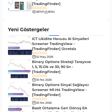
[TradingFinder]
Bantlar ve Kanallar MT5 Göstergeleri
54
28747
8054
MT5 için Hareketli Ortalama Göstergeleri
22
Yeniden Çizilmeyen MT5 Göstergeleri
25
Yeni Göstergeler
Giriş ve Çıkış MT5 Göstergeleri
44
ICT Likidite Havuzu AI Sinyalleri
Hacim MT5 Göstergeleri
Screener TradingView -
23
[TradingFinder] Ücretsiz
Gecikmeli MT5 Göstergeleri
33
02 May 2026
Swing Trading MT5 Göstergeleri
Binary Options Strateji Tarayıcısı
172
1, 5, 15-Dk ve 30, 90 Sn -
Para Birimi Gücü MT5 Göstergeleri
112
[TradingFinder]
Momentum Göstergeleri MT5 için
35
30 Nis 2026
Binary Options Sinyal Sağlayıcı
Ticaret döngüleri MT5 Göstergeleri
20
Screener M1-H4 TradingView -
[TradingFinder]
M15-M30 Zaman Dilimleri MT5 Göstergeler
42
30 Nis 2026
Öncü MT5 Göstergeleri
75
Basit Ortalama Geri Dönüş EA