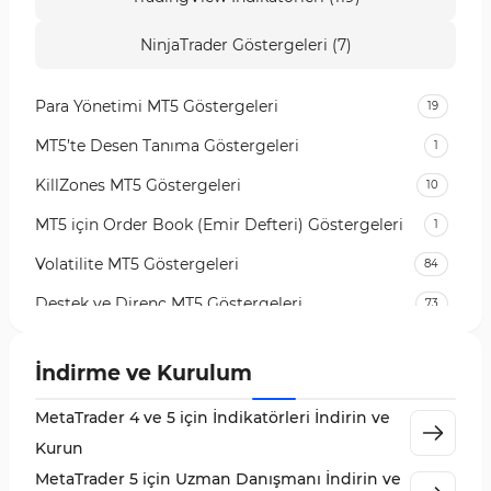
NinjaTrader Göstergeleri (7)
Para Yönetimi MT5 Göstergeleri
19
MT5’te Desen Tanıma Göstergeleri
1
KillZones MT5 Göstergeleri
10
MT5 için Order Book (Emir Defteri) Göstergeleri
1
Volatilite MT5 Göstergeleri
84
Destek ve Direnç MT5 Göstergeleri
73
Likidite MT5 Göstergeleri
65
İndirme ve Kurulum
MetaTrader 5 için Order Flow Göstergeleri
1
MetaTrader 4 ve 5 için İndikatörleri İndirin ve
MetaTrader 5 için Expert Advisor (EA)
5
Kurun
MetaTrader 5 için Zigzag Göstergeleri
3
MetaTrader 5 için Uzman Danışmanı İndirin ve