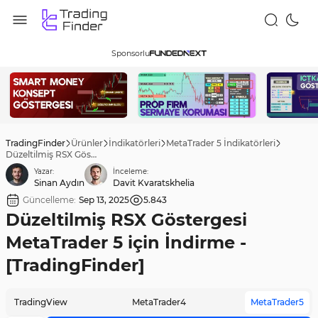
Sponsorlu
TradingFinder
Ürünler
İndikatörleri
MetaTrader 5 İndikatörleri
Düzeltilmiş RSX Göstergesi MetaTrader 5 için İndirme - [TradingFinder]
Yazar:
İnceleme:
Sinan Aydın
Davit Kvaratskhelia
Güncelleme:
Sep 13, 2025
5.843
Düzeltilmiş RSX Göstergesi
MetaTrader 5 için İndirme -
[TradingFinder]
TradingView
MetaTrader4
MetaTrader5