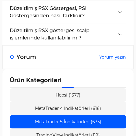
Düzeltilmiş RSX Göstergesi, RSI
Göstergesinden nasıl farklıdır?
Düzeltilmiş RSX, RSI’a kıyasla daha az gürültü ile
daha hassas sinyaller sağlar.
Düzeltilmiş RSX göstergesi scalp
işlemlerinde kullanılabilir mi?
Evet, Düzeltilmiş RSX östergesi, scalping ve hızlı
scalping stratejileri için uygundur.
0
Yorum
Yorum yazın
Ürün Kategorileri
Hepsi (1377)
MetaTrader 4 İndikatörleri (616)
MetaTrader 5 İndikatörleri (635)
TradingView İndikatörleri (119)