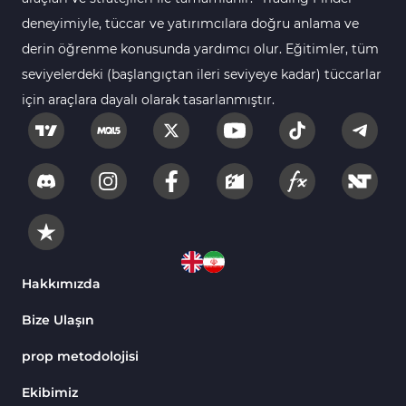
deneyimiyle, tüccar ve yatırımcılara doğru anlama ve
Aralık Göstergeleri MT5 Göstergeleri
44
derin öğrenme konusunda yardımcı olur. Eğitimler, tüm
Hisse Senedi MT5 Göstergeleri
540
seviyelerdeki (başlangıçtan ileri seviyeye kadar) tüccarlar
Eğitimsel MT5 Göstergeleri
9
için araçlara dayalı olarak tasarlanmıştır.
Arz ve Talep MT5 Göstergeleri
15
Temel Analiz MT5 Göstergeleri
2
MetaTrader 5 için Yapay Zekâ (AI) Göstergeleri
5
MT5 için Piyasa Duyarlılığı Göstergeleri
1
MetaTrader 5 için Fibonacci Göstergeleri
2
Hakkımızda
Fiyat Hareketi MT5 Göstergeleri
82
Bize Ulaşın
MT5 için Isı Haritası (Heatmap) Göstergeleri
2
prop metodolojisi
MetaTrader 5 için Ichimoku Göstergeleri
5
MetaTrader 5 için Seans (Sessions) Göstergeleri
4
Ekibimiz