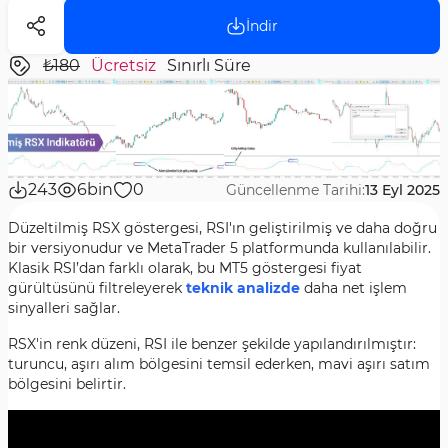
İndir
₺180
Ücretsiz
Sınırlı Süre
243
6bin
0
Güncellenme Tarihi:
13 Eyl 2025
Düzeltilmiş RSX göstergesi, RSI'ın geliştirilmiş ve daha doğru
bir versiyonudur ve MetaTrader 5 platformunda kullanılabilir.
Klasik RSI’dan farklı olarak, bu MT5 göstergesi fiyat
gürültüsünü filtreleyerek
teknik analizde
daha net işlem
sinyalleri sağlar.
RSX'in renk düzeni, RSI ile benzer şekilde yapılandırılmıştır:
turuncu, aşırı alım bölgesini temsil ederken, mavi aşırı satım
bölgesini belirtir.