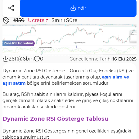
İndir
₺150
Ücretsiz
Sınırlı Süre
261
6bin
0
Güncellenme Tarihi:
16 Eki 2025
Dynamic Zone RSI Göstergesi, Göreceli Güç Endeksi (RSI) ve
dinamik bantlara dayanarak tasarlanmış olup,
aşırı alım ve
aşırı satım
bölgelerini belirlemekten sorumludur.
Bu araç, RSI’ın sabit sınırlarını kaldırır, piyasa koşullarını
gerçek zamanlı olarak analiz eder ve giriş ve çıkış noktalarını
dinamik aralıklar şeklinde gösterir.
Dynamic Zone RSI Gösterge Tablosu
Dynamic Zone RSI Göstergesinin genel özellikleri aşağıdaki
tabloda sunulmuştur: