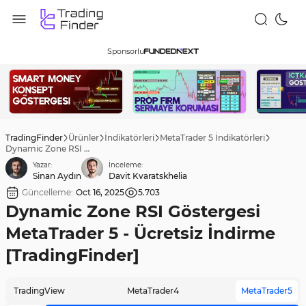
Sponsorlu
TradingFinder
Ürünler
İndikatörleri
MetaTrader 5 İndikatörleri
Dynamic Zone RSI Göstergesi MetaTrader 5 - Ücretsiz İndirme [TradingFinder]
Yazar:
İnceleme:
Sinan Aydın
Davit Kvaratskhelia
Güncelleme:
Oct 16, 2025
5.703
Dynamic Zone RSI Göstergesi
MetaTrader 5 - Ücretsiz İndirme
[TradingFinder]
TradingView
MetaTrader4
MetaTrader5