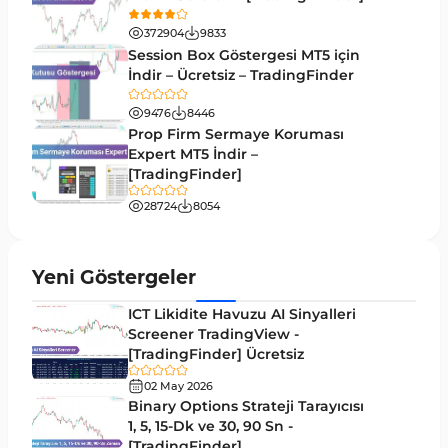
Emtia MT5 Göstergeleri
229
372904
9833
MetaTrader 5’te Drawdown Göstergeleri
1
Session Box Göstergesi MT5 için
İndir – Ücretsiz – TradingFinder
Pivot and Fraktallar MT5 Göstergeleri
27
9476
8446
Forward MT5 Göstergeleri
176
Prop Firm Sermaye Koruması
Elliott Dalga Teorisi MT5 Göstergeleri
Expert MT5 İndir –
9
[TradingFinder]
Bantlar ve Kanallar MT5 Göstergeleri
54
28724
8054
MT5 için Hareketli Ortalama Göstergeleri
22
Yeniden Çizilmeyen MT5 Göstergeleri
25
Yeni Göstergeler
Giriş ve Çıkış MT5 Göstergeleri
44
ICT Likidite Havuzu AI Sinyalleri
Hacim MT5 Göstergeleri
Screener TradingView -
23
[TradingFinder] Ücretsiz
Gecikmeli MT5 Göstergeleri
33
02 May 2026
Swing Trading MT5 Göstergeleri
Binary Options Strateji Tarayıcısı
172
1, 5, 15-Dk ve 30, 90 Sn -
Para Birimi Gücü MT5 Göstergeleri
112
[TradingFinder]