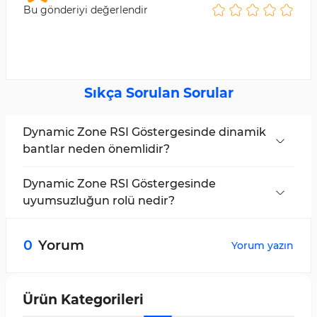
Bu gönderiyi değerlendir
Sıkça Sorulan Sorular
Dynamic Zone RSI Göstergesinde dinamik
bantlar neden önemlidir?
Bu işlem aracında, dinamik bantlar piyasa
dalgalanmalarına duyarlıdır ve aralıkları
Dynamic Zone RSI Göstergesinde
otomatik olarak ayarlayarak sinyal üretiminin
uyumsuzluğun rolü nedir?
doğruluğunu artırır.
Bu osilatörde, pozitif uyumsuzluk yükseliş
dönüşü olasılığını güçlendirirken, negatif
0
Yorum
Yorum yazın
uyumsuzluk düşüş dönüşü olasılığını artırır.
Ürün Kategorileri