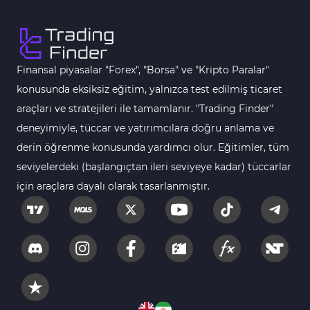
Vadeli İşlem MT5 Göstergeleri
16
Fast Scalping MT5 Göstergeleri
47
Gün İçi (Intraday) MT5 Göstergeleri
347
Finansal piyasalar "Forex", "Borsa" ve "Kripto Paralar"
Forex MT5 Göstergeleri
611
konusunda eksiksiz eğitim, yalnızca test edilmiş ticaret
Kurumsal Hisse Senedi MT5 Göstergeleri
araçları ve stratejileri ile tamamlanır. "Trading Finder"
276
deneyimiyle, tüccar ve yatırımcılara doğru anlama ve
Aralık Göstergeleri MT5 Göstergeleri
44
derin öğrenme konusunda yardımcı olur. Eğitimler, tüm
Hisse Senedi MT5 Göstergeleri
540
seviyelerdeki (başlangıçtan ileri seviyeye kadar) tüccarlar
Eğitimsel MT5 Göstergeleri
9
için araçlara dayalı olarak tasarlanmıştır.
Arz ve Talep MT5 Göstergeleri
15
Temel Analiz MT5 Göstergeleri
2
MetaTrader 5 için Yapay Zekâ (AI) Göstergeleri
5
MT5 için Piyasa Duyarlılığı Göstergeleri
1
MetaTrader 5 için Fibonacci Göstergeleri
2