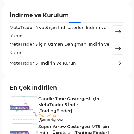
Likidite MT5 Göstergeleri
65
İndirme ve Kurulum
MetaTrader 5 için Order Flow Göstergeleri
1
MetaTrader 4 ve 5 için İndikatörleri İndirin ve
MetaTrader 5 için Expert Advisor (EA)
5
Kurun
MetaTrader 5 için Zigzag Göstergeleri
3
MetaTrader 5 için Uzman Danışmanı İndirin ve
Sinyal ve Tahmin MT5 Göstergeleri
232
Kurun
MetaTrader 5 için Volume Profile Göstergeleri
2
MetaTrader 5'i İndirin ve Kurun
Akıllı Para MT5 Göstergeleri
78
Grafik ve Klasik MT5 Göstergeleri
49
En Çok İndirilen
Binary Options MT5 Göstergeleri
19
Candle Time Göstergesi için
M1-M5 Zaman Dilimleri MT5 Göstergeler
MetaTrader 5 İndir –
35
[TradingFinder]
ICT MT5 Göstergeleri
96
9139
11274
MetaTrader 5 için VWAP Göstergeleri
2
Super Arrow Göstergesi MT5 için
İndir - Ücretsiz - [Trading Finder]