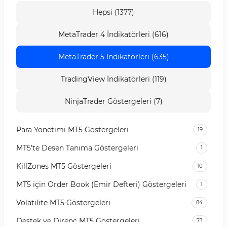
Hepsi (1377)
MetaTrader 4 İndikatörleri (616)
MetaTrader 5 İndikatörleri (635)
TradingView İndikatörleri (119)
NinjaTrader Göstergeleri (7)
Para Yönetimi MT5 Göstergeleri
19
MT5’te Desen Tanıma Göstergeleri
1
KillZones MT5 Göstergeleri
10
MT5 için Order Book (Emir Defteri) Göstergeleri
1
Volatilite MT5 Göstergeleri
84
Destek ve Direnç MT5 Göstergeleri
73