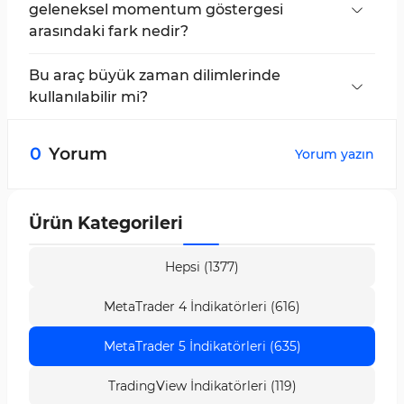
geleneksel momentum göstergesi
arasındaki fark nedir?
“Polychromatic” versiyonu, birden fazla ağırlıklı
parametre kullanarak daha pürüzsüz ve daha
Bu araç büyük zaman dilimlerinde
doğru sinyaller sağlar.
kullanılabilir mi?
Evet, Polychromatic Momentum Göstergesi
çoklu zaman dilimlidir ve tüm zaman
0
Yorum
Yorum yazın
dilimlerinde uygulanabilir ve kullanılabilir.
Ürün Kategorileri
Hepsi (1377)
MetaTrader 4 İndikatörleri (616)
MetaTrader 5 İndikatörleri (635)
TradingView İndikatörleri (119)