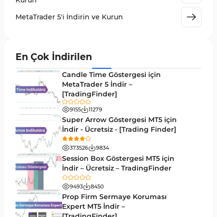
Kurun
MetaTrader 5 için Volume Profile Göstergeleri
2
MetaTrader 5'i İndirin ve Kurun
Akıllı Para MT5 Göstergeleri
78
Grafik ve Klasik MT5 Göstergeleri
49
En Çok İndirilen
Binary Options MT5 Göstergeleri
19
Candle Time Göstergesi için
M1-M5 Zaman Dilimleri MT5 Göstergeler
MetaTrader 5 İndir –
35
[TradingFinder]
ICT MT5 Göstergeleri
96
9155
11279
MetaTrader 5 için VWAP Göstergeleri
2
Super Arrow Göstergesi MT5 için
İndir - Ücretsiz - [Trading Finder]
Emtia MT5 Göstergeleri
229
373526
9834
MetaTrader 5’te Drawdown Göstergeleri
1
Session Box Göstergesi MT5 için
İndir – Ücretsiz – TradingFinder
Pivot and Fraktallar MT5 Göstergeleri
27
9493
8450
Forward MT5 Göstergeleri
176
Prop Firm Sermaye Koruması
Elliott Dalga Teorisi MT5 Göstergeleri
Expert MT5 İndir –
9
[TradingFinder]