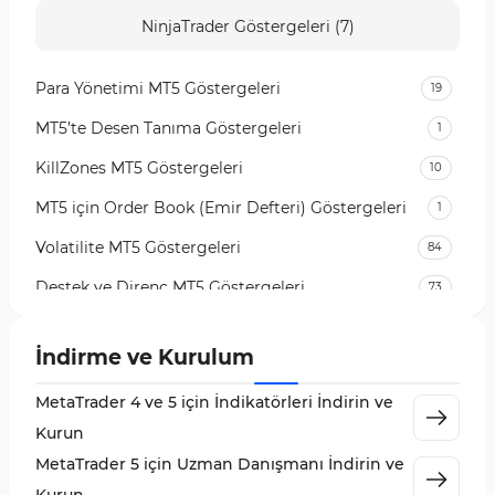
NinjaTrader Göstergeleri (7)
Para Yönetimi MT5 Göstergeleri
19
MT5’te Desen Tanıma Göstergeleri
1
KillZones MT5 Göstergeleri
10
MT5 için Order Book (Emir Defteri) Göstergeleri
1
Volatilite MT5 Göstergeleri
84
Destek ve Direnç MT5 Göstergeleri
73
Likidite MT5 Göstergeleri
65
İndirme ve Kurulum
MetaTrader 5 için Order Flow Göstergeleri
1
MetaTrader 4 ve 5 için İndikatörleri İndirin ve
MetaTrader 5 için Expert Advisor (EA)
5
Kurun
MetaTrader 5 için Zigzag Göstergeleri
3
MetaTrader 5 için Uzman Danışmanı İndirin ve
Sinyal ve Tahmin MT5 Göstergeleri
232