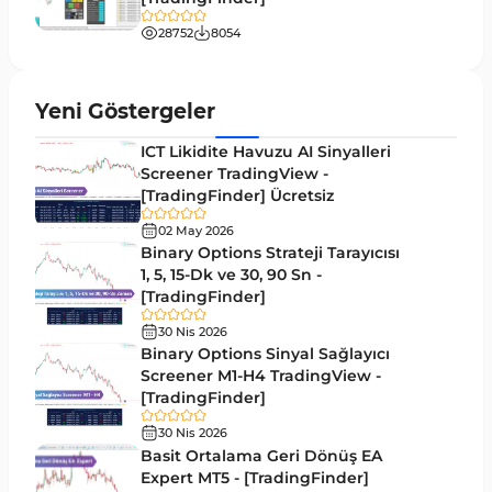
Bantlar ve Kanallar MT5 Göstergeleri
54
28752
8054
MT5 için Hareketli Ortalama Göstergeleri
22
Yeniden Çizilmeyen MT5 Göstergeleri
25
Yeni Göstergeler
Giriş ve Çıkış MT5 Göstergeleri
44
ICT Likidite Havuzu AI Sinyalleri
Hacim MT5 Göstergeleri
Screener TradingView -
23
[TradingFinder] Ücretsiz
Gecikmeli MT5 Göstergeleri
33
02 May 2026
Swing Trading MT5 Göstergeleri
Binary Options Strateji Tarayıcısı
172
1, 5, 15-Dk ve 30, 90 Sn -
Para Birimi Gücü MT5 Göstergeleri
112
[TradingFinder]
Momentum Göstergeleri MT5 için
35
30 Nis 2026
Binary Options Sinyal Sağlayıcı
Ticaret döngüleri MT5 Göstergeleri
20
Screener M1-H4 TradingView -
[TradingFinder]
M15-M30 Zaman Dilimleri MT5 Göstergeler
42
30 Nis 2026
Öncü MT5 Göstergeleri
75
Basit Ortalama Geri Dönüş EA
Expert MT5 - [TradingFinder]
Günlük-Haftalık Zaman Dilimleri MT5 Göstergeler
17