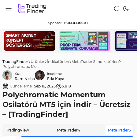
Sponsorlu
TradingFinder
Ürünler
İndikatörleri
MetaTrader 5 İndikatörleri
Polychromatic Momentum Osilatörü MT5 için İndir – Ücretsiz – [TradingFinder]
Yazar:
İnceleme:
Ram Nisha
Eda Kaya
Güncelleme:
Sep 16, 2025
5.818
Polychromatic Momentum
Osilatörü MT5 için İndir – Ücretsiz
– [TradingFinder]
TradingView
MetaTrader4
MetaTrader5