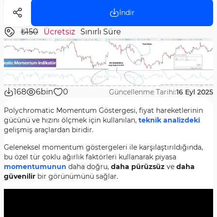
İndir
₺150
Ücretsiz
Sınırlı Süre
168
6bin
0
Güncellenme Tarihi:
16 Eyl 2025
Polychromatic Momentum Göstergesi, fiyat hareketlerinin
gücünü ve hızını ölçmek için kullanılan,
teknik analizdeki
gelişmiş araçlardan biridir.
Geleneksel momentum göstergeleri ile karşılaştırıldığında,
bu özel tür çoklu ağırlık faktörleri kullanarak piyasa
momentumunun
daha doğru,
daha pürüzsüz
ve
daha
güvenilir
bir görünümünü sağlar.