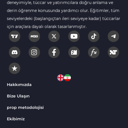
deneyimiyle, tüccar ve yatırımcılara doğru anlama ve
Aralık Göstergeleri MT5 Göstergeleri
44
derin öğrenme konusunda yardımcı olur. Eğitimler, tüm
Hisse Senedi MT5 Göstergeleri
540
seviyelerdeki (başlangıçtan ileri seviyeye kadar) tüccarlar
Eğitimsel MT5 Göstergeleri
9
için araçlara dayalı olarak tasarlanmıştır.
Arz ve Talep MT5 Göstergeleri
15
Temel Analiz MT5 Göstergeleri
2
MetaTrader 5 için Yapay Zekâ (AI) Göstergeleri
5
MT5 için Piyasa Duyarlılığı Göstergeleri
1
MetaTrader 5 için Fibonacci Göstergeleri
2
Hakkımızda
Fiyat Hareketi MT5 Göstergeleri
82
Bize Ulaşın
MT5 için Isı Haritası (Heatmap) Göstergeleri
2
prop metodolojisi
MetaTrader 5 için Ichimoku Göstergeleri
5
MetaTrader 5 için Seans (Sessions) Göstergeleri
4
Ekibimiz
322