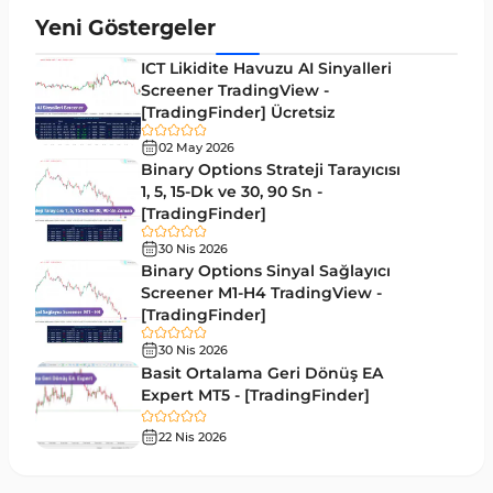
Yeniden Çizilmeyen MT5 Göstergeleri
25
Yeni Göstergeler
Giriş ve Çıkış MT5 Göstergeleri
44
ICT Likidite Havuzu AI Sinyalleri
Hacim MT5 Göstergeleri
Screener TradingView -
23
[TradingFinder] Ücretsiz
Gecikmeli MT5 Göstergeleri
33
02 May 2026
Swing Trading MT5 Göstergeleri
Binary Options Strateji Tarayıcısı
172
1, 5, 15-Dk ve 30, 90 Sn -
Para Birimi Gücü MT5 Göstergeleri
112
[TradingFinder]
Momentum Göstergeleri MT5 için
35
30 Nis 2026
Binary Options Sinyal Sağlayıcı
Ticaret döngüleri MT5 Göstergeleri
20
Screener M1-H4 TradingView -
[TradingFinder]
M15-M30 Zaman Dilimleri MT5 Göstergeler
42
30 Nis 2026
Öncü MT5 Göstergeleri
75
Basit Ortalama Geri Dönüş EA
Expert MT5 - [TradingFinder]
Günlük-Haftalık Zaman Dilimleri MT5 Göstergeler
17
22 Nis 2026
MetaTrader 5 için Kill Zones Göstergeleri
1
MetaTrader 5 için Haber (News) Göstergeleri
2