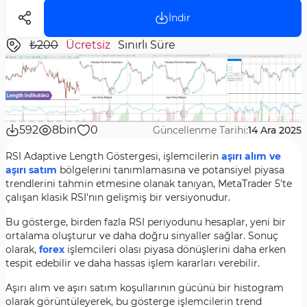
İndir
₺200
Ücretsiz
Sınırlı Süre
592
8bin
0
Güncellenme Tarihi:
14 Ara 2025
RSI Adaptive Length Göstergesi, işlemcilerin
aşırı alım ve
aşırı satım
bölgelerini tanımlamasına ve potansiyel piyasa
trendlerini tahmin etmesine olanak tanıyan, MetaTrader 5'te
çalışan klasik RSI'nın gelişmiş bir versiyonudur.
Bu gösterge, birden fazla RSI periyodunu hesaplar, yeni bir
ortalama oluşturur ve daha doğru sinyaller sağlar. Sonuç
olarak,
forex
işlemcileri olası piyasa dönüşlerini daha erken
tespit edebilir ve daha hassas işlem kararları verebilir.
Aşırı alım ve aşırı satım koşullarının gücünü bir histogram
olarak görüntüleyerek, bu gösterge işlemcilerin trend