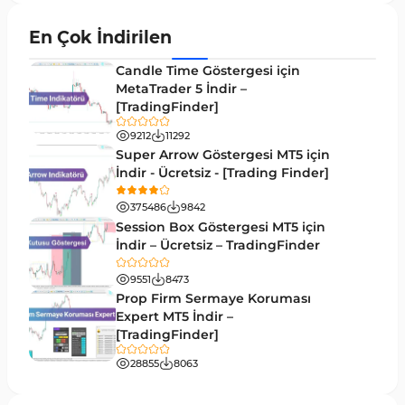
Grafik ve Klasik MT5 Göstergeleri
49
En Çok İndirilen
Binary Options MT5 Göstergeleri
19
Candle Time Göstergesi için
M1-M5 Zaman Dilimleri MT5 Göstergeler
MetaTrader 5 İndir –
35
[TradingFinder]
ICT MT5 Göstergeleri
96
9212
11292
MetaTrader 5 için VWAP Göstergeleri
2
Super Arrow Göstergesi MT5 için
İndir - Ücretsiz - [Trading Finder]
Emtia MT5 Göstergeleri
229
375486
9842
MetaTrader 5’te Drawdown Göstergeleri
1
Session Box Göstergesi MT5 için
İndir – Ücretsiz – TradingFinder
Pivot and Fraktallar MT5 Göstergeleri
27
9551
8473
Forward MT5 Göstergeleri
176
Prop Firm Sermaye Koruması
Elliott Dalga Teorisi MT5 Göstergeleri
Expert MT5 İndir –
9
[TradingFinder]
Bantlar ve Kanallar MT5 Göstergeleri
54
28855
8063
MT5 için Hareketli Ortalama Göstergeleri
22