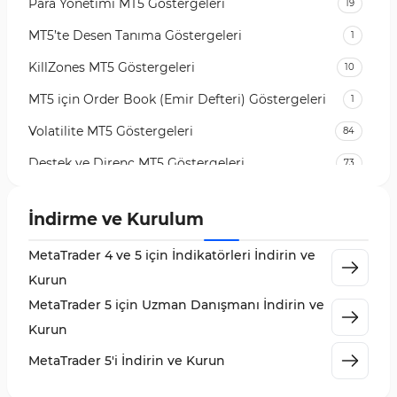
Para Yönetimi MT5 Göstergeleri
19
MT5’te Desen Tanıma Göstergeleri
1
KillZones MT5 Göstergeleri
10
MT5 için Order Book (Emir Defteri) Göstergeleri
1
Volatilite MT5 Göstergeleri
84
Destek ve Direnç MT5 Göstergeleri
73
Likidite MT5 Göstergeleri
65
İndirme ve Kurulum
MetaTrader 5 için Order Flow Göstergeleri
1
MetaTrader 4 ve 5 için İndikatörleri İndirin ve
MetaTrader 5 için Expert Advisor (EA)
5
Kurun
MetaTrader 5 için Zigzag Göstergeleri
3
MetaTrader 5 için Uzman Danışmanı İndirin ve
Sinyal ve Tahmin MT5 Göstergeleri
232
Kurun
MetaTrader 5 için Volume Profile Göstergeleri
2
MetaTrader 5'i İndirin ve Kurun
Akıllı Para MT5 Göstergeleri
78