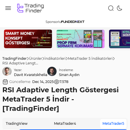
Sponsorlu
TradingFinder
Ürünler
İndikatörleri
MetaTrader 5 İndikatörleri
RSI Adaptive Length Göstergesi MetaTrader 5 İndir - [TradingFinder]
Yazar:
İnceleme:
Davit Kvaratskhelia
Sinan Aydın
Güncelleme:
Dec 14, 2025
7.578
RSI Adaptive Length Göstergesi
MetaTrader 5 İndir -
[TradingFinder]
TradingView
MetaTrader4
MetaTrader5