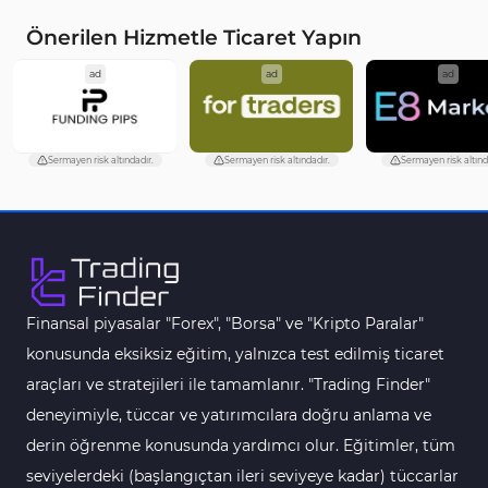
MACD Göstergeleri MetaTrader 5 için
15
Önerilen Hizmetle Ticaret Yapın
Çoklu Zaman Dilimleri MT5 Göstergeler
579
ad
ad
ad
Aşırı Alım ve Aşırı Satım MT5 Göstergeleri
27
Endeks MT5 Göstergeleri
292
Sermayen risk altındadır.
Sermayen risk altındadır.
Sermayen risk altınd
Tersine Dönüş MT5 Göstergeleri
498
Vadeli İşlem MT5 Göstergeleri
16
Fast Scalping MT5 Göstergeleri
47
Gün İçi (Intraday) MT5 Göstergeleri
347
Finansal piyasalar "Forex", "Borsa" ve "Kripto Paralar"
Forex MT5 Göstergeleri
611
konusunda eksiksiz eğitim, yalnızca test edilmiş ticaret
Kurumsal Hisse Senedi MT5 Göstergeleri
araçları ve stratejileri ile tamamlanır. "Trading Finder"
276
deneyimiyle, tüccar ve yatırımcılara doğru anlama ve
Aralık Göstergeleri MT5 Göstergeleri
44
derin öğrenme konusunda yardımcı olur. Eğitimler, tüm
Hisse Senedi MT5 Göstergeleri
540
seviyelerdeki (başlangıçtan ileri seviyeye kadar) tüccarlar