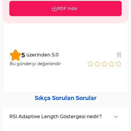
PDF İndir
5
üzerinden
5.0
(
1
)
Bu gönderiyi değerlendir
Sıkça Sorulan Sorular
RSI Adaptive Length Göstergesi nedir?
MetaTrader 5'te bulunan, birden fazla RSI