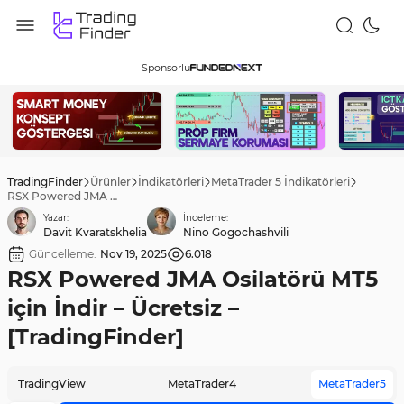
Sponsorlu
TradingFinder
Ürünler
İndikatörleri
MetaTrader 5 İndikatörleri
RSX Powered JMA Osilatörü MT5 için İndir – Ücretsiz – [TradingFinder]
Yazar:
İnceleme:
Davit Kvaratskhelia
Nino Gogochashvili
Güncelleme:
Nov 19, 2025
6.018
RSX Powered JMA Osilatörü MT5
için İndir – Ücretsiz –
[TradingFinder]
TradingView
MetaTrader4
MetaTrader5