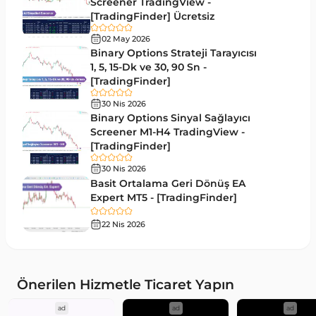
Hacim MT5 Göstergeleri
Screener TradingView -
23
[TradingFinder] Ücretsiz
Gecikmeli MT5 Göstergeleri
33
02 May 2026
Swing Trading MT5 Göstergeleri
Binary Options Strateji Tarayıcısı
172
1, 5, 15-Dk ve 30, 90 Sn -
Para Birimi Gücü MT5 Göstergeleri
112
[TradingFinder]
Momentum Göstergeleri MT5 için
35
30 Nis 2026
Binary Options Sinyal Sağlayıcı
Ticaret döngüleri MT5 Göstergeleri
20
Screener M1-H4 TradingView -
[TradingFinder]
M15-M30 Zaman Dilimleri MT5 Göstergeler
42
30 Nis 2026
Öncü MT5 Göstergeleri
75
Basit Ortalama Geri Dönüş EA
Expert MT5 - [TradingFinder]
Günlük-Haftalık Zaman Dilimleri MT5 Göstergeler
17
22 Nis 2026
MetaTrader 5 için Kill Zones Göstergeleri
1
MetaTrader 5 için Haber (News) Göstergeleri
2
MACD Göstergeleri MetaTrader 5 için
15
Önerilen Hizmetle Ticaret Yapın
Çoklu Zaman Dilimleri MT5 Göstergeler
579
ad
ad
ad