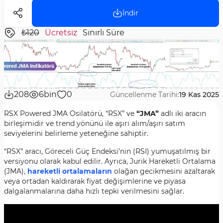
İndir
₺120
Ücretsiz
Sınırlı Süre
208
6bin
0
Güncellenme Tarihi:
19 Kas 2025
RSX Powered JMA Osilatörü, “RSX” ve
“JMA”
adlı iki aracın
birleşimidir ve trend yönünü ile aşırı alım/aşırı satım
seviyelerini belirleme yeteneğine sahiptir.
“RSX” aracı, Göreceli Güç Endeksi’nin (RSI) yumuşatılmış bir
versiyonu olarak kabul edilir. Ayrıca, Jurik Hareketli Ortalama
(JMA),
hareketli ortalamaların
olağan gecikmesini azaltarak
veya ortadan kaldırarak fiyat değişimlerine ve piyasa
dalgalanmalarına daha hızlı tepki verilmesini sağlar.