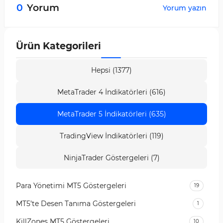
değişimlerine daha hızlı tepki verirken, hareketli
0
Yorum
Yorum yazın
ortalama daha yavaş tepki gösterir.
Ürün Kategorileri
Hepsi (1377)
MetaTrader 4 İndikatörleri (616)
MetaTrader 5 İndikatörleri (635)
TradingView İndikatörleri (119)
NinjaTrader Göstergeleri (7)
Para Yönetimi MT5 Göstergeleri
19
MT5’te Desen Tanıma Göstergeleri
1
KillZones MT5 Göstergeleri
10