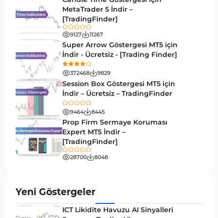
M1-M5 Zaman Dilimleri MT5 Göstergeler
MetaTrader 5 İndir –
35
[TradingFinder]
ICT MT5 Göstergeleri
96
9127
11267
MetaTrader 5 için VWAP Göstergeleri
2
Super Arrow Göstergesi MT5 için
İndir - Ücretsiz - [Trading Finder]
Emtia MT5 Göstergeleri
229
372468
9829
MetaTrader 5’te Drawdown Göstergeleri
1
Session Box Göstergesi MT5 için
İndir – Ücretsiz – TradingFinder
Pivot and Fraktallar MT5 Göstergeleri
27
9464
8445
Forward MT5 Göstergeleri
176
Prop Firm Sermaye Koruması
Elliott Dalga Teorisi MT5 Göstergeleri
Expert MT5 İndir –
9
[TradingFinder]
Bantlar ve Kanallar MT5 Göstergeleri
54
28700
8048
MT5 için Hareketli Ortalama Göstergeleri
22
Yeniden Çizilmeyen MT5 Göstergeleri
25
Yeni Göstergeler
Giriş ve Çıkış MT5 Göstergeleri
44
ICT Likidite Havuzu AI Sinyalleri