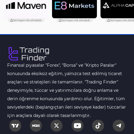
Aşırı Alım ve Aşırı Satım MT5 Göstergeleri
27
Endeks MT5 Göstergeleri
292
Sermayen risk altındadır.
Sermayen risk altındadır.
Sermayen risk altınd
Tersine Dönüş MT5 Göstergeleri
498
Vadeli İşlem MT5 Göstergeleri
16
Fast Scalping MT5 Göstergeleri
47
Gün İçi (Intraday) MT5 Göstergeleri
347
Finansal piyasalar "Forex", "Borsa" ve "Kripto Paralar"
Forex MT5 Göstergeleri
611
konusunda eksiksiz eğitim, yalnızca test edilmiş ticaret
Kurumsal Hisse Senedi MT5 Göstergeleri
araçları ve stratejileri ile tamamlanır. "Trading Finder"
276
deneyimiyle, tüccar ve yatırımcılara doğru anlama ve
Aralık Göstergeleri MT5 Göstergeleri
44
derin öğrenme konusunda yardımcı olur. Eğitimler, tüm
Hisse Senedi MT5 Göstergeleri
540
seviyelerdeki (başlangıçtan ileri seviyeye kadar) tüccarlar
Eğitimsel MT5 Göstergeleri
9
için araçlara dayalı olarak tasarlanmıştır.
Arz ve Talep MT5 Göstergeleri
15