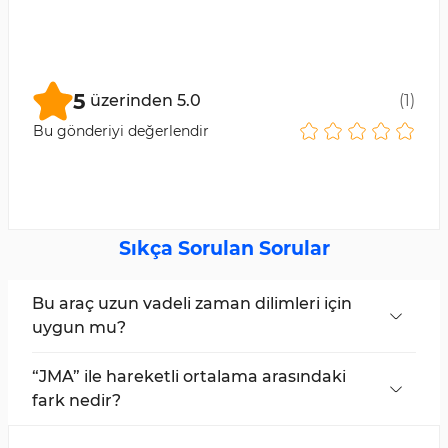
5
üzerinden
5.0
(
1
)
Bu gönderiyi değerlendir
Sıkça Sorulan Sorular
Bu araç uzun vadeli zaman dilimleri için
uygun mu?
Evet, RSX Powered JMA Göstergesi çoklu
zaman dilimi desteğine sahiptir ve tüm zaman
“JMA” ile hareketli ortalama arasındaki
dilimleri için uygundur.
fark nedir?
“JMA” daha az gecikmeye sahiptir ve fiyat