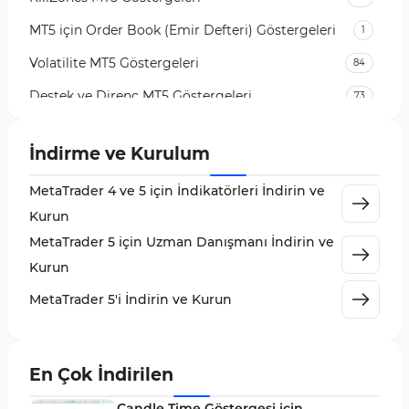
MT5 için Order Book (Emir Defteri) Göstergeleri
1
Volatilite MT5 Göstergeleri
84
Destek ve Direnç MT5 Göstergeleri
73
Likidite MT5 Göstergeleri
65
İndirme ve Kurulum
MetaTrader 5 için Order Flow Göstergeleri
1
MetaTrader 4 ve 5 için İndikatörleri İndirin ve
MetaTrader 5 için Expert Advisor (EA)
5
Kurun
MetaTrader 5 için Zigzag Göstergeleri
3
MetaTrader 5 için Uzman Danışmanı İndirin ve
Sinyal ve Tahmin MT5 Göstergeleri
232
Kurun
MetaTrader 5 için Volume Profile Göstergeleri
2
MetaTrader 5'i İndirin ve Kurun
Akıllı Para MT5 Göstergeleri
78
Grafik ve Klasik MT5 Göstergeleri
49
En Çok İndirilen
Binary Options MT5 Göstergeleri
19
Candle Time Göstergesi için