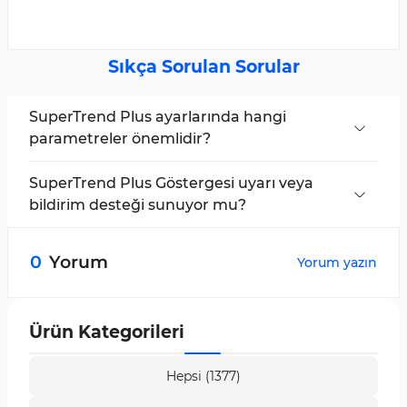
Sıkça Sorulan Sorular
SuperTrend Plus ayarlarında hangi
parametreler önemlidir?
Hesaplama dönemi ve çarpan gibi parametreler,
sinyallerin hassasiyetini belirler ve piyasaya göre
SuperTrend Plus Göstergesi uyarı veya
ayarlanmalıdır.
bildirim desteği sunuyor mu?
Evet; bu işlem aracı sesli uyarı, e-posta uyarısı ve
mobil bildirim gönderme olanağı sağlar.
0
Yorum
Yorum yazın
Ürün Kategorileri
Hepsi (1377)