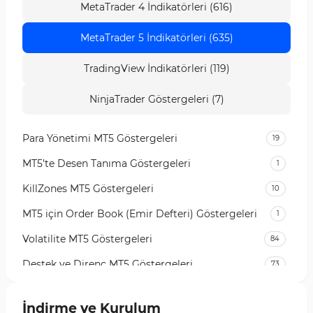
MetaTrader 4 İndikatörleri (616)
MetaTrader 5 İndikatörleri (635)
TradingView İndikatörleri (119)
NinjaTrader Göstergeleri (7)
Para Yönetimi MT5 Göstergeleri
19
MT5’te Desen Tanıma Göstergeleri
1
KillZones MT5 Göstergeleri
10
MT5 için Order Book (Emir Defteri) Göstergeleri
1
Volatilite MT5 Göstergeleri
84
Destek ve Direnç MT5 Göstergeleri
73
Likidite MT5 Göstergeleri
65
İndirme ve Kurulum