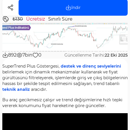
İndir
₺130
Ücretsiz
Sınırlı Süre
892
7bin
0
Güncellenme Tarihi:
22 Eki 2025
SuperTrend Plus Göstergesi,
destek ve direnç seviyelerini
belirlemek için dinamik mekanizmalar kullanarak ve fiyat
gürültüsünü filtreleyerek, işlemlerde giriş ve çıkış bölgelerinin
hassas bir şekilde tespit edilmesini sağlayan, trend tabanlı
teknik analiz
aracıdır.
Bu araç gecikmesiz çalışır ve trend değişimlerine hızlı tepki
vererek konumunu fiyat hareketine göre günceller.