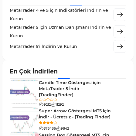
MetaTrader 5 için Order Flow Göstergeleri
1
MetaTrader 4 ve 5 için İndikatörleri İndirin ve
MetaTrader 5 için Expert Advisor (EA)
5
Kurun
MetaTrader 5 için Zigzag Göstergeleri
3
MetaTrader 5 için Uzman Danışmanı İndirin ve
Sinyal ve Tahmin MT5 Göstergeleri
232
Kurun
MetaTrader 5 için Volume Profile Göstergeleri
2
MetaTrader 5'i İndirin ve Kurun
Akıllı Para MT5 Göstergeleri
78
Grafik ve Klasik MT5 Göstergeleri
49
En Çok İndirilen
Binary Options MT5 Göstergeleri
19
Candle Time Göstergesi için
M1-M5 Zaman Dilimleri MT5 Göstergeler
MetaTrader 5 İndir –
35
[TradingFinder]
ICT MT5 Göstergeleri
96
9212
11292
MetaTrader 5 için VWAP Göstergeleri
2
Super Arrow Göstergesi MT5 için
İndir - Ücretsiz - [Trading Finder]
Emtia MT5 Göstergeleri
229
375486
9842
MetaTrader 5’te Drawdown Göstergeleri
1
Session Box Göstergesi MT5 için