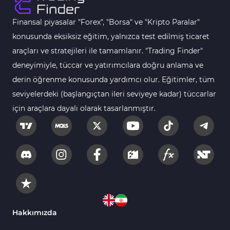
Gün İçi (Intraday) MT5 Göstergeleri
347
Finansal piyasalar "Forex", "Borsa" ve "Kripto Paralar"
Forex MT5 Göstergeleri
611
konusunda eksiksiz eğitim, yalnızca test edilmiş ticaret
Kurumsal Hisse Senedi MT5 Göstergeleri
araçları ve stratejileri ile tamamlanır. "Trading Finder"
276
deneyimiyle, tüccar ve yatırımcılara doğru anlama ve
Aralık Göstergeleri MT5 Göstergeleri
44
derin öğrenme konusunda yardımcı olur. Eğitimler, tüm
Hisse Senedi MT5 Göstergeleri
540
seviyelerdeki (başlangıçtan ileri seviyeye kadar) tüccarlar
Eğitimsel MT5 Göstergeleri
9
için araçlara dayalı olarak tasarlanmıştır.
Arz ve Talep MT5 Göstergeleri
15
Temel Analiz MT5 Göstergeleri
2
MetaTrader 5 için Yapay Zekâ (AI) Göstergeleri
5
MT5 için Piyasa Duyarlılığı Göstergeleri
1
MetaTrader 5 için Fibonacci Göstergeleri
2
Hakkımızda
Fiyat Hareketi MT5 Göstergeleri
82