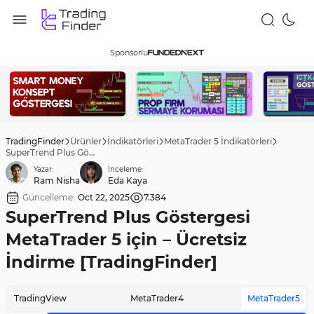
Sponsorlu
TradingFinder
Ürünler
İndikatörleri
MetaTrader 5 İndikatörleri
SuperTrend Plus Göstergesi MetaTrader 5 için – Ücretsiz İndirme [TradingFinder]
Yazar:
İnceleme:
Ram Nisha
Eda Kaya
Güncelleme:
Oct 22, 2025
7.384
SuperTrend Plus Göstergesi
MetaTrader 5 için – Ücretsiz
İndirme [TradingFinder]
TradingView
MetaTrader4
MetaTrader5