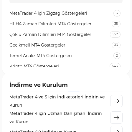
MetaTrader 4 için Zigzag Göstergeleri
3
H1-H4 Zaman Dilimleri MT4 Göstergeler
35
Çoklu Zaman Dilimleri MT4 Göstergeler
557
Gecikmeli MT4 Göstergeleri
33
Temel Analiz MT4 Göstergeleri
2
Kripto MT4 Göstergeleri
543
Vadeli İşlem Piyasası MT4 Göstergeleri
18
İndirme ve Kurulum
Emtia Piyasası MT4 Göstergeleri
232
MetaTrader 4 ve 5 için İndikatörleri İndirin ve
MetaTrader 4 için Volume Profile Göstergeleri
2
Kurun
KillZones MT4 Göstergeleri
10
MetaTrader 4 için Uzman Danışmanı İndirin
Elliott Dalga Teorisi MT4 Göstergeleri
9
ve Kurun
Giriş ve Çıkış MT4 Göstergeleri
46