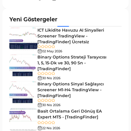
Fiyat Hareketi MT4 Göstergeleri
87
Aralık MT4 Göstergeleri
45
Yeni Göstergeler
Mum Analizi MT4 Göstergeleri
38
ICT Likidite Havuzu AI Sinyalleri
ICT MT4 Göstergeleri
Screener TradingView -
97
[TradingFinder] Ücretsiz
Günlük ve Haftalık Zaman Dilimleri MT4
14
göstergeler
02 May 2026
Binary Options Strateji Tarayıcısı
Risk Yönetimi MT4 Göstergeleri
1, 5, 15-Dk ve 30, 90 Sn -
21
[TradingFinder]
Hisse Senedi MT4 Göstergeleri
541
30 Nis 2026
MACD Göstergeleri MetaTrader 4 için
Binary Options Sinyal Sağlayıcı
15
Screener M1-H4 TradingView -
Pivot and Fraktallar MT4 Göstergeleri
28
[TradingFinder]
Para Birimi Gücü MT4 Göstergeleri
112
30 Nis 2026
Basit Ortalama Geri Dönüş EA
Intraday MT4 Göstergeleri
344
Expert MT5 - [TradingFinder]
MetaTrader 4’te DrawdownGöstergeleri
1
22 Nis 2026