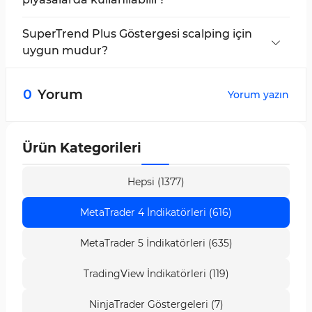
Bu gösterge, Forex, Hisse Senetleri, Kripto ve
Emtialar dahil olmak üzere tüm trend piyasaları
SuperTrend Plus Göstergesi scalping için
için uygundur.
uygun mudur?
Evet; fiyat değişimlerine hızlı tepkisi sayesinde,
bu gösterge kısa vadeli scalping stratejileri için
0
Yorum
Yorum yazın
de oldukça uygundur.
Ürün Kategorileri
Hepsi (1377)
MetaTrader 4 İndikatörleri (616)
MetaTrader 5 İndikatörleri (635)
TradingView İndikatörleri (119)
NinjaTrader Göstergeleri (7)