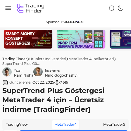
Sponsorlu
TradingFinder
Ürünler
İndikatörleri
MetaTrader 4 İndikatörleri
SuperTrend Plus Göstergesi MetaTrader 4 için – Ücretsiz İndirme [TradingFinder]
Yazar:
İnceleme:
Ram Nisha
Nino Gogochashvili
Güncelleme:
Oct 22, 2025
7.616
SuperTrend Plus Göstergesi
MetaTrader 4 için – Ücretsiz
İndirme [TradingFinder]
TradingView
MetaTrader4
MetaTrader5