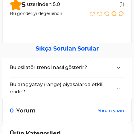
5
üzerinden
5.0
(
1
)
Bu gönderiyi değerlendir
Sıkça Sorulan Sorular
Bu osilatör trendi nasıl gösterir?
Yefekt Göstergesi, osilatör çubuklarını
kullanarak fiyat trendindeki değişimleri görsel
Bu araç yatay (range) piyasalarda etkili
olarak gösterir.
midir?
Hayır, Yefekt Osilatörü trend yönlü piyasalarda
çok daha güvenilir sinyaller üretir.
0
Yorum
Yorum yazın
Ürün Kategorileri