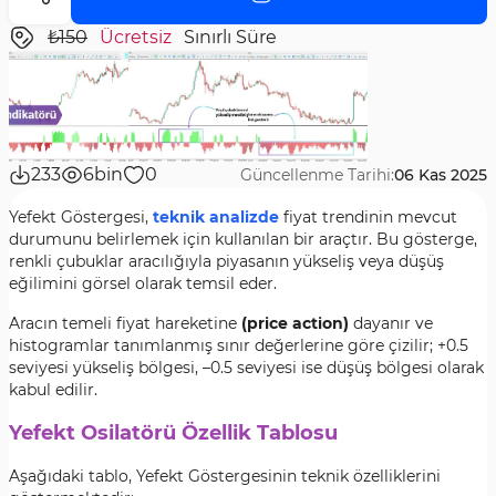
₺150
Ücretsiz
Sınırlı Süre
233
6bin
0
Güncellenme Tarihi:
06 Kas 2025
Yefekt Göstergesi,
teknik analizde
fiyat trendinin mevcut
durumunu belirlemek için kullanılan bir araçtır. Bu gösterge,
renkli çubuklar aracılığıyla piyasanın yükseliş veya düşüş
eğilimini görsel olarak temsil eder.
Aracın temeli fiyat hareketine
(price action)
dayanır ve
histogramlar tanımlanmış sınır değerlerine göre çizilir; +0.5
seviyesi yükseliş bölgesi, –0.5 seviyesi ise düşüş bölgesi olarak
kabul edilir.
Yefekt Osilatörü Özellik Tablosu
Aşağıdaki tablo, Yefekt Göstergesinin teknik özelliklerini