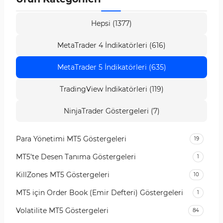
Hepsi (1377)
MetaTrader 4 İndikatörleri (616)
MetaTrader 5 İndikatörleri (635)
TradingView İndikatörleri (119)
NinjaTrader Göstergeleri (7)
Para Yönetimi MT5 Göstergeleri
19
MT5’te Desen Tanıma Göstergeleri
1
KillZones MT5 Göstergeleri
10
MT5 için Order Book (Emir Defteri) Göstergeleri
1
Volatilite MT5 Göstergeleri
84