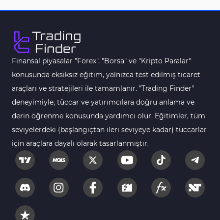
Vadeli İşlem MT5 Göstergeleri
16
Fast Scalping MT5 Göstergeleri
47
Gün İçi (Intraday) MT5 Göstergeleri
347
Finansal piyasalar "Forex", "Borsa" ve "Kripto Paralar"
Forex MT5 Göstergeleri
611
konusunda eksiksiz eğitim, yalnızca test edilmiş ticaret
Kurumsal Hisse Senedi MT5 Göstergeleri
araçları ve stratejileri ile tamamlanır. "Trading Finder"
276
deneyimiyle, tüccar ve yatırımcılara doğru anlama ve
Aralık Göstergeleri MT5 Göstergeleri
44
derin öğrenme konusunda yardımcı olur. Eğitimler, tüm
Hisse Senedi MT5 Göstergeleri
540
seviyelerdeki (başlangıçtan ileri seviyeye kadar) tüccarlar
Eğitimsel MT5 Göstergeleri
9
için araçlara dayalı olarak tasarlanmıştır.
Arz ve Talep MT5 Göstergeleri
15
Temel Analiz MT5 Göstergeleri
2
MetaTrader 5 için Yapay Zekâ (AI) Göstergeleri
5
MT5 için Piyasa Duyarlılığı Göstergeleri
1