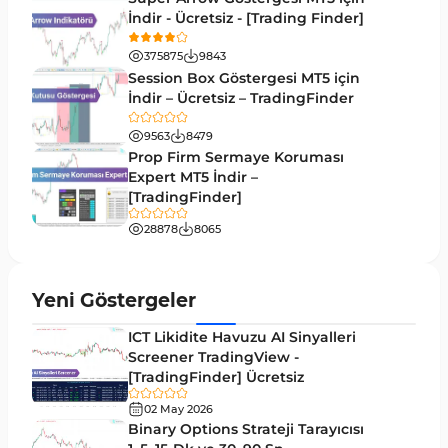
İndir - Ücretsiz - [Trading Finder]
Emtia MT5 Göstergeleri
229
375875
9843
MetaTrader 5’te Drawdown Göstergeleri
1
Session Box Göstergesi MT5 için
İndir – Ücretsiz – TradingFinder
Pivot and Fraktallar MT5 Göstergeleri
27
9563
8479
Forward MT5 Göstergeleri
176
Prop Firm Sermaye Koruması
Elliott Dalga Teorisi MT5 Göstergeleri
Expert MT5 İndir –
9
[TradingFinder]
Bantlar ve Kanallar MT5 Göstergeleri
54
28878
8065
MT5 için Hareketli Ortalama Göstergeleri
22
Yeniden Çizilmeyen MT5 Göstergeleri
25
Yeni Göstergeler
Giriş ve Çıkış MT5 Göstergeleri
44
ICT Likidite Havuzu AI Sinyalleri
Hacim MT5 Göstergeleri
Screener TradingView -
23
[TradingFinder] Ücretsiz
Gecikmeli MT5 Göstergeleri
33
02 May 2026
Swing Trading MT5 Göstergeleri
Binary Options Strateji Tarayıcısı
172