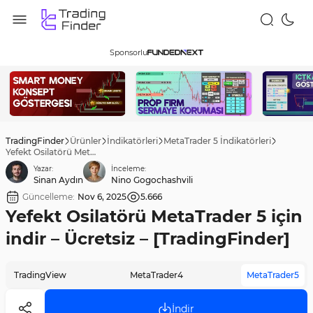
Sponsorlu
TradingFinder
Ürünler
İndikatörleri
MetaTrader 5 İndikatörleri
Yefekt Osilatörü MetaTrader 5 için indir – Ücretsiz – [TradingFinder]
Yazar:
İnceleme:
Sinan Aydın
Nino Gogochashvili
Güncelleme:
Nov 6, 2025
5.666
Yefekt Osilatörü MetaTrader 5 için
indir – Ücretsiz – [TradingFinder]
TradingView
MetaTrader4
MetaTrader5
İndir