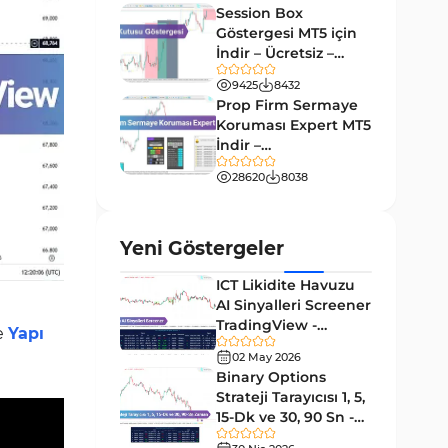
Session Box
Döngüler Tradingview
Göstergesi MT5 için
4
Göstergeleri
İndir – Ücretsiz –
TradingFinder
Çoklu Zaman Dilimleri
9425
8432
96
Tradingview Göstergeler
Prop Firm Sermaye
Koruması Expert MT5
Forward Tradingview
İndir –
32
Göstergeleri
[TradingFinder]
28620
8038
TradingView’te Desen Tanıma
1
Göstergeleri
Scalping Tradingview
Yeni Göstergeler
37
Göstergeleri
ICT Likidite Havuzu
ICT TradingView Göstergeleri
60
AI Sinyalleri Screener
TradingView -
e
Yapı
Sinyal ve Tahmin Tradingview
[TradingFinder]
37
Göstergeleri
02 May 2026
Ücretsiz
Binary Options
TradingView için Zigzag
Strateji Tarayıcısı 1, 5,
2
Göstergeleri
15-Dk ve 30, 90 Sn -
[TradingFinder]