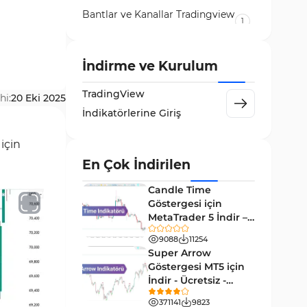
Bantlar ve Kanallar Tradingview
1
Göstergeleri
TradingView'de Intraday
80
İndirme ve Kurulum
Göstergeler
Risk Yönetimi Tradingview
TradingView
hi:
20 Eki 2025
2
Göstergeleri
İndikatörlerine Giriş
Para Yönetimi TradingView
1
Göstergeleri
için
En Çok İndirilen
TradingView için RSI
1
Göstergeleri
Candle Time
Göstergesi için
Day Trading Tradingview
50
MetaTrader 5 İndir –
Göstergeleri
[TradingFinder]
9088
11254
Likidite Tradingview
Super Arrow
46
Göstergeleri
Göstergesi MT5 için
İndir - Ücretsiz -
Osilatörler TradingView
8
[Trading Finder]
Göstergeleri
371141
9823