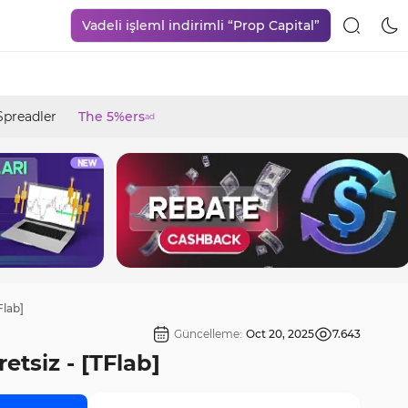
Vadeli işleml indirimli “Prop Capital”
Spreadler
The 5%ers
ad
Flab]
Güncelleme:
Oct 20, 2025
7.643
tsiz - [TFlab]