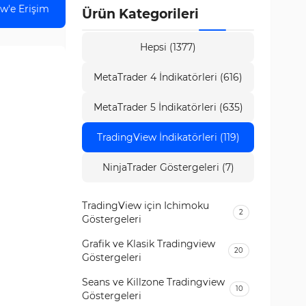
w'e Erişim
Ürün Kategorileri
Hepsi (1377)
MetaTrader 4 İndikatörleri (616)
MetaTrader 5 İndikatörleri (635)
TradingView İndikatörleri (119)
NinjaTrader Göstergeleri (7)
TradingView için Ichimoku
2
Göstergeleri
Grafik ve Klasik Tradingview
20
Göstergeleri
Seans ve Killzone Tradingview
10
Göstergeleri