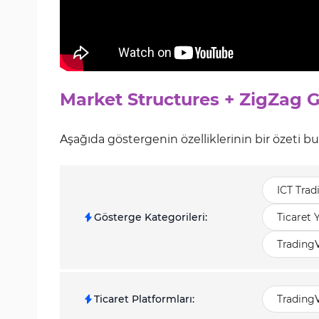
Market Structures + ZigZag 
Aşağıda göstergenin özelliklerinin bir özeti b
ICT Trad
Gösterge Kategorileri
:
Ticaret 
TradingV
Ticaret Platformları
:
TradingV