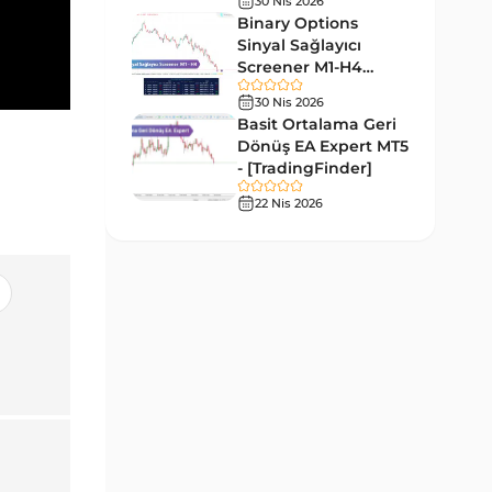
Hızlı Scalper Tradingview
30 Nis 2026
6
Göstergeleri
Binary Options
Sinyal Sağlayıcı
Swing Trading Tradingview
Screener M1-H4
10
Göstergeleri
TradingView -
30 Nis 2026
[TradingFinder]
Endeks Tradingview
Basit Ortalama Geri
57
Göstergeleri
Dönüş EA Expert MT5
- [TradingFinder]
Tersine Tradingview
94
22 Nis 2026
Göstergeleri
M15-M30 Zaman Dilimleri
19
Tradingview Göstergeler
Kırılma Tradingview
31
Göstergeleri
TradingView için Isı Haritası
2
Göstergeleri
Volatilite Tradingview
4
Göstergeleri