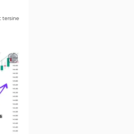
TradingView için Fibonacci
1
Göstergeleri
t tersine
Yeniden Çizilmeyen
4
Tradingview Göstergeleri
TradingView için Seans
3
(Sessions) Göstergeleri
Harmonik Tradingview
15
Göstergeleri
Kurumsal Hisse Piyasası
72
Tradingview Göstergeleri
Vadeli İşlemler Tradingview
1
Göstergeleri
MACD Göstergeleri
1
TradingView için
Günlük ve Haftalık Zaman
6
Dilimleri TV Göstergeler