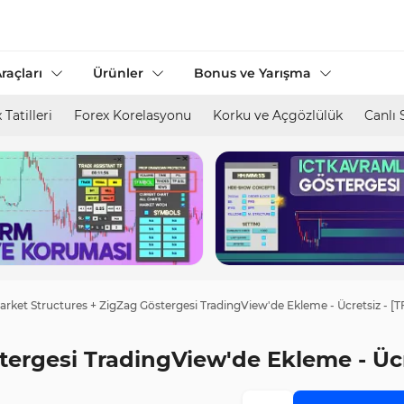
raçları
Ürünler
Bonus ve Yarışma
 Tatilleri
Forex Korelasyonu
Korku ve Açgözlülük
Canlı 
arket Structures + ZigZag Göstergesi TradingView'de Ekleme - Ücretsiz - [T
ergesi TradingView'de Ekleme - Ücre