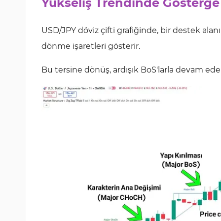
Yükseliş Trendinde Gösterge
USD/JPY döviz çifti grafiğinde, bir destek ala
dönme işaretleri gösterir.
Bu tersine dönüş, ardışık BoS'larla devam ederken