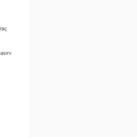
Eğitimsel Tradingview
2
Göstergeleri
Gecikmeli Tradingview
5
araç
Göstergeleri
M1-M5 Zaman Dilimleri
21
Tradingview Göstergeler
asını
Seviyeler Tradingview
9
Göstergeleri
Hacim TradingView
1
Göstergeleri
Kripto Tradingview
103
Göstergeleri
Aşırı Alım ve Aşırı Satım
1
Tradingview Göstergeleri
Emtia Tradingview
53
Göstergeleri