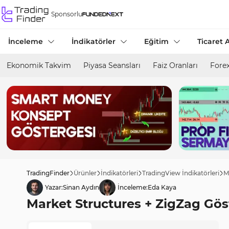
Sponsorlu
İnceleme
İndikatörler
Eğitim
Ticaret A
Ekonomik Takvim
Piyasa Seansları
Faiz Oranları
Forex
TradingFinder
Ürünler
İndikatörleri
TradingView İndikatörleri
M
Yazar:
Sinan Aydın
İnceleme:
Eda Kaya
Market Structures + ZigZag Göst