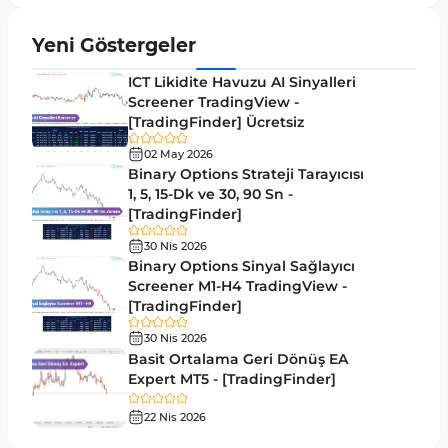
Aralık MT4 Göstergeleri
45
Yeni Göstergeler
Mum Analizi MT4 Göstergeleri
38
ICT Likidite Havuzu AI Sinyalleri
ICT MT4 Göstergeleri
Screener TradingView -
97
[TradingFinder] Ücretsiz
Günlük ve Haftalık Zaman Dilimleri MT4
14
göstergeler
02 May 2026
Binary Options Strateji Tarayıcısı
Risk Yönetimi MT4 Göstergeleri
1, 5, 15-Dk ve 30, 90 Sn -
21
[TradingFinder]
Hisse Senedi MT4 Göstergeleri
541
30 Nis 2026
MACD Göstergeleri MetaTrader 4 için
Binary Options Sinyal Sağlayıcı
15
Screener M1-H4 TradingView -
Pivot and Fraktallar MT4 Göstergeleri
28
[TradingFinder]
Para Birimi Gücü MT4 Göstergeleri
112
30 Nis 2026
Basit Ortalama Geri Dönüş EA
Intraday MT4 Göstergeleri
344
Expert MT5 - [TradingFinder]
MetaTrader 4’te DrawdownGöstergeleri
1
22 Nis 2026
Binary Options MT4 Göstergeleri
19