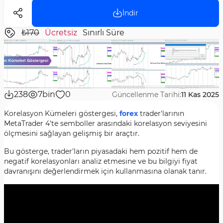
İndir
₺170
Ücretsiz
Sınırlı Süre
238
7bin
0
Güncellenme Tarihi:
11 Kas 2025
Korelasyon Kümeleri göstergesi,
forex
trader'larının
MetaTrader 4'te semboller arasındaki korelasyon seviyesini
ölçmesini sağlayan gelişmiş bir araçtır.
Bu gösterge, trader'ların piyasadaki hem pozitif hem de
negatif korelasyonları analiz etmesine ve bu bilgiyi fiyat
davranışını değerlendirmek için kullanmasına olanak tanır.