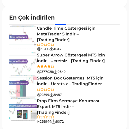
Grafik ve Klasik MT4 Göstergeleri
48
Momentum MT4 Göstergeleri ve Osilatörler
35
En Çok İndirilen
MetaTrader 4 için Gann Göstergeleri
1
Candle Time Göstergesi için
Forward Piyasası MT4 Göstergeleri
MetaTrader 5 İndir –
177
[TradingFinder]
Döngüler MT4 Göstergeleri
30
9260
11313
Arz ve Talep MT4 Göstergeleri
15
Super Arrow Göstergesi MT5 için
İndir - Ücretsiz - [Trading Finder]
Kırılma MT4 Göstergeleri
95
377028
9849
Likidite MT4 Göstergeleri
68
Session Box Göstergesi MT5 için
İndir – Ücretsiz – TradingFinder
Day Trading MT4 Göstergeleri
360
9599
8487
Eğitimsel MT4 Göstergeleri
9
Prop Firm Sermaye Koruması
Volatilite MT4 Göstergeleri
Expert MT5 İndir –
83
[TradingFinder]
Tersine MT4 Göstergeleri
498
28944
8072
Fiyat Hareketi MT4 Göstergeleri
87