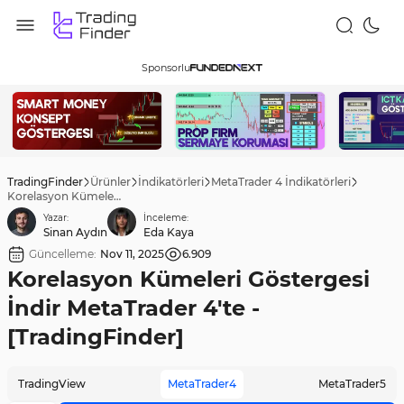
Sponsorlu
TradingFinder
Ürünler
İndikatörleri
MetaTrader 4 İndikatörleri
Korelasyon Kümeleri Göstergesi İndir MetaTrader 4'te - [TradingFinder]
Yazar:
İnceleme:
Sinan Aydın
Eda Kaya
Güncelleme:
Nov 11, 2025
6.909
Korelasyon Kümeleri Göstergesi
İndir MetaTrader 4'te -
[TradingFinder]
TradingView
MetaTrader4
MetaTrader5