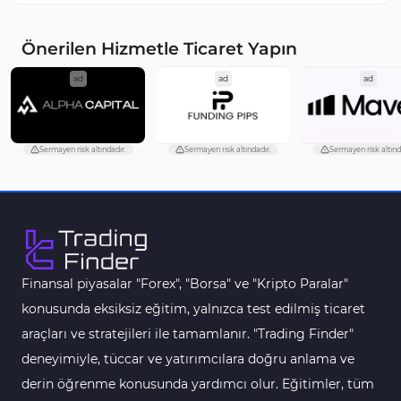
Öncü MT4 Göstergeleri
75
Önerilen Hizmetle Ticaret Yapın
Akıllı Para MT4 Göstergeleri
74
ad
ad
ad
Destek ve Direnç MT4 Göstergeleri
74
Harmonik MT4 Göstergeleri
30
Sermayen risk altındadır.
Sermayen risk altındadır.
Sermayen risk altınd
Aşırı Alım ve Aşırı Satım MT4 Göstergeleri
28
MetaTrader 4 için Haber (News) Göstergeleri
2
Endeks MT4 Göstergeleri
291
MT4 için Order Book (Emir Defteri) Göstergeleri
1
Finansal piyasalar "Forex", "Borsa" ve "Kripto Paralar"
MetaTrader 4 için Fibonacci Göstergeleri
2
konusunda eksiksiz eğitim, yalnızca test edilmiş ticaret
Swing Trading MT4 Göstergeleri
173
araçları ve stratejileri ile tamamlanır. "Trading Finder"
Bantlar ve Kanallar MT4 Göstergeleri
54
deneyimiyle, tüccar ve yatırımcılara doğru anlama ve
Kurumsal Hisse Piyasası MT4 Göstergeleri
derin öğrenme konusunda yardımcı olur. Eğitimler, tüm
285