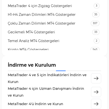
MetaTrader 4 için Zigzag Göstergeleri
3
H1-H4 Zaman Dilimleri MT4 Göstergeler
35
Çoklu Zaman Dilimleri MT4 Göstergeler
557
Gecikmeli MT4 Göstergeleri
33
Temel Analiz MT4 Göstergeleri
2
Kripto MT4 Göstergeleri
543
Vadeli İşlem Piyasası MT4 Göstergeleri
18
İndirme ve Kurulum
Emtia Piyasası MT4 Göstergeleri
232
MetaTrader 4 ve 5 için İndikatörleri İndirin ve
MetaTrader 4 için Volume Profile Göstergeleri
2
Kurun
KillZones MT4 Göstergeleri
10
MetaTrader 4 için Uzman Danışmanı İndirin
Elliott Dalga Teorisi MT4 Göstergeleri
9
ve Kurun
Giriş ve Çıkış MT4 Göstergeleri
46
MetaTrader 4'ü İndirin ve Kurun