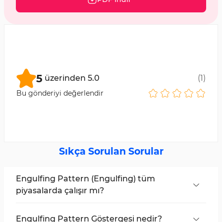
5
üzerinden
5.0
(
1
)
Bu gönderiyi değerlendir
Sıkça Sorulan Sorular
Engulfing Pattern (Engulfing) tüm
piyasalarda çalışır mı?
Engulfing deseni, hisse senedi piyasaları, forex
ve kripto paralar dahil olmak üzere tüm finansal
Engulfing Pattern Göstergesi nedir?