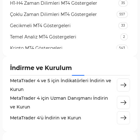
H1-H4 Zaman Dilimleri MT4 Göstergeler
35
Çoklu Zaman Dilimleri MT4 Göstergeler
557
Gecikmeli MT4 Göstergeleri
33
Temel Analiz MT4 Göstergeleri
2
Kripto MT4 Göstergeleri
543
Vadeli İşlem Piyasası MT4 Göstergeleri
18
İndirme ve Kurulum
Emtia Piyasası MT4 Göstergeleri
232
MetaTrader 4 ve 5 için İndikatörleri İndirin ve
MetaTrader 4 için Volume Profile Göstergeleri
2
Kurun
KillZones MT4 Göstergeleri
10
MetaTrader 4 için Uzman Danışmanı İndirin
Elliott Dalga Teorisi MT4 Göstergeleri
9
ve Kurun
Giriş ve Çıkış MT4 Göstergeleri
46
MetaTrader 4'ü İndirin ve Kurun
Grafik ve Klasik MT4 Göstergeleri
48
Momentum MT4 Göstergeleri ve Osilatörler
35