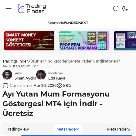
Sponsorlu
TradingFinder
Ürünler
İndikatörleri
MetaTrader 4 İndikatörleri
Ayı Yutan Mum Formasyonu Göstergesi MT4 için İndir - Ücretsiz
Yazar:
İnceleme:
Sinan Aydın
Eda Kaya
Güncelleme:
Apr 20, 2026
6.815
Ayı Yutan Mum Formasyonu
Göstergesi MT4 için İndir -
Ücretsiz
TradingView
MetaTrader4
MetaTrader5