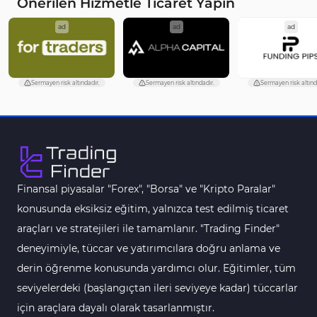
Önerilen Hizmetle Ticaret Yapın
Akıllı Para MT4 Göstergeleri
74
ad
ad
ad
Destek ve Direnç MT4 Göstergeleri
74
Harmonik MT4 Göstergeleri
30
Sermayen risk altındadır.
Sermayen risk altındadır.
Sermayen risk altınd
Aşırı Alım ve Aşırı Satım MT4 Göstergeleri
28
MetaTrader 4 için Haber (News) Göstergeleri
2
Endeks MT4 Göstergeleri
291
MT4 için Order Book (Emir Defteri) Göstergeleri
1
Finansal piyasalar "Forex", "Borsa" ve "Kripto Paralar"
MetaTrader 4 için Fibonacci Göstergeleri
2
konusunda eksiksiz eğitim, yalnızca test edilmiş ticaret
Swing Trading MT4 Göstergeleri
173
araçları ve stratejileri ile tamamlanır. "Trading Finder"
Bantlar ve Kanallar MT4 Göstergeleri
54
deneyimiyle, tüccar ve yatırımcılara doğru anlama ve
Kurumsal Hisse Piyasası MT4 Göstergeleri
derin öğrenme konusunda yardımcı olur. Eğitimler, tüm
285
seviyelerdeki (başlangıçtan ileri seviyeye kadar) tüccarlar
MT4 için Hareketli Göstergeleri
22
için araçlara dayalı olarak tasarlanmıştır.