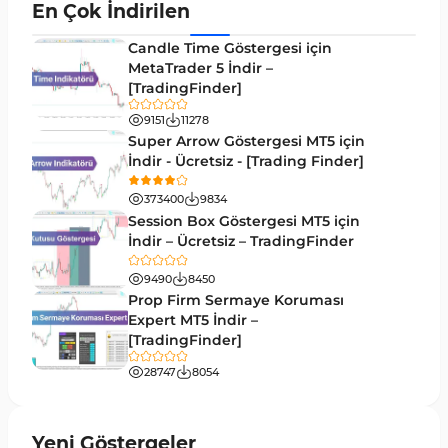
En Çok İndirilen
MetaTrader 4 için Gann Göstergeleri
1
Candle Time Göstergesi için
Forward Piyasası MT4 Göstergeleri
MetaTrader 5 İndir –
177
[TradingFinder]
Döngüler MT4 Göstergeleri
30
9151
11278
Arz ve Talep MT4 Göstergeleri
15
Super Arrow Göstergesi MT5 için
İndir - Ücretsiz - [Trading Finder]
Kırılma MT4 Göstergeleri
95
373400
9834
Likidite MT4 Göstergeleri
68
Session Box Göstergesi MT5 için
İndir – Ücretsiz – TradingFinder
Day Trading MT4 Göstergeleri
360
9490
8450
Eğitimsel MT4 Göstergeleri
9
Prop Firm Sermaye Koruması
Volatilite MT4 Göstergeleri
Expert MT5 İndir –
83
[TradingFinder]
Tersine MT4 Göstergeleri
498
28747
8054
Fiyat Hareketi MT4 Göstergeleri
87
Aralık MT4 Göstergeleri
45
Yeni Göstergeler