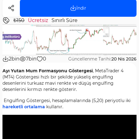
İndir
₺150
Ücretsiz
Sınırlı Süre
2bin
7bin
0
Güncellenme Tarihi:
20 Nis 2026
Ayı Yutan Mum Formasyonu Göstergesi
, MetaTrader 4
(MT4) Göstergesi hızlı bir şekilde yükseliş engulfing
desenlerini turkuaz mavi renkte ve düşüş engulfing
desenlerini kırmızı renkte gösterir.
Engulfing Göstergesi, hesaplamalarında (5,20) periyotlu iki
hareketli ortalama
kullanır.