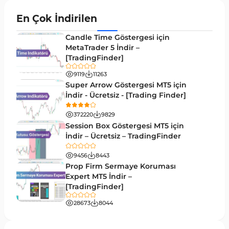
Momentum MT4 Göstergeleri ve Osilatörler
35
En Çok İndirilen
MetaTrader 4 için Gann Göstergeleri
1
Candle Time Göstergesi için
Forward Piyasası MT4 Göstergeleri
MetaTrader 5 İndir –
177
[TradingFinder]
Döngüler MT4 Göstergeleri
30
9119
11263
Arz ve Talep MT4 Göstergeleri
15
Super Arrow Göstergesi MT5 için
İndir - Ücretsiz - [Trading Finder]
Kırılma MT4 Göstergeleri
95
372220
9829
Likidite MT4 Göstergeleri
68
Session Box Göstergesi MT5 için
İndir – Ücretsiz – TradingFinder
Day Trading MT4 Göstergeleri
360
9456
8443
Eğitimsel MT4 Göstergeleri
9
Prop Firm Sermaye Koruması
Volatilite MT4 Göstergeleri
Expert MT5 İndir –
83
[TradingFinder]
Tersine MT4 Göstergeleri
498
28673
8044
Fiyat Hareketi MT4 Göstergeleri
87