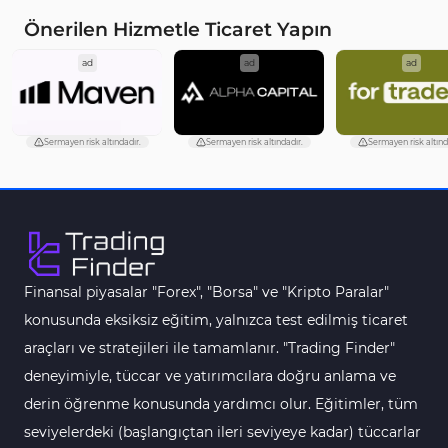
Öncü MT4 Göstergeleri
75
Önerilen Hizmetle Ticaret Yapın
Akıllı Para MT4 Göstergeleri
74
ad
ad
ad
Destek ve Direnç MT4 Göstergeleri
74
Harmonik MT4 Göstergeleri
30
Sermayen risk altındadır.
Sermayen risk altındadır.
Sermayen risk altınd
Aşırı Alım ve Aşırı Satım MT4 Göstergeleri
28
MetaTrader 4 için Haber (News) Göstergeleri
2
Endeks MT4 Göstergeleri
291
MT4 için Order Book (Emir Defteri) Göstergeleri
1
Finansal piyasalar "Forex", "Borsa" ve "Kripto Paralar"
MetaTrader 4 için Fibonacci Göstergeleri
2
konusunda eksiksiz eğitim, yalnızca test edilmiş ticaret
Swing Trading MT4 Göstergeleri
173
araçları ve stratejileri ile tamamlanır. "Trading Finder"
Bantlar ve Kanallar MT4 Göstergeleri
54
deneyimiyle, tüccar ve yatırımcılara doğru anlama ve
Kurumsal Hisse Piyasası MT4 Göstergeleri
derin öğrenme konusunda yardımcı olur. Eğitimler, tüm
285
seviyelerdeki (başlangıçtan ileri seviyeye kadar) tüccarlar
MT4 için Hareketli Göstergeleri
22