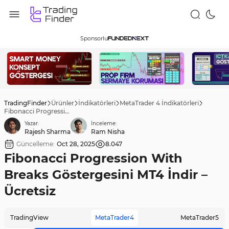
Sponsorlu
TradingFinder
Ürünler
İndikatörleri
MetaTrader 4 İndikatörleri
Fibonacci Progression With Breaks Göstergesini MT4 İndir – Ücretsiz
Yazar:
İnceleme:
Rajesh Sharma
Ram Nisha
Güncelleme:
Oct 28, 2025
8.047
Fibonacci Progression With
Breaks Göstergesini MT4 İndir –
Ücretsiz
TradingView
MetaTrader4
MetaTrader5