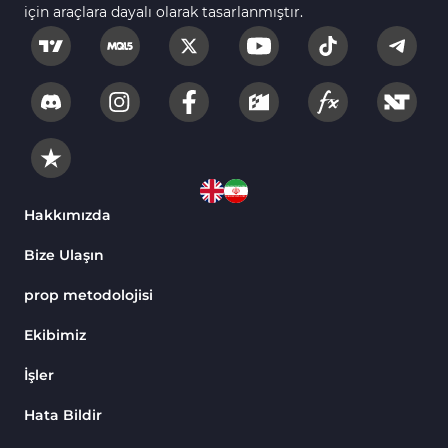
için araçlara dayalı olarak tasarlanmıştır.
Scalping MT4 Göstergeleri
320
Position Trading MT4 Göstergeleri
1
Fast Scalping MT4 Göstergeleri
46
MetaTrader 4 için Expert Advisor (EA)
4
MT4 için Isı Haritası (Heatmap) Göstergeleri
2
MetaTrader 4 için Ichimoku Göstergeleri
5
Hakkımızda
Non-Repaint MT4 Göstergeleri
28
Bize Ulaşın
Seviyeler MT4 Göstergeleri
82
prop metodolojisi
MetaTrader 4 için RSI Göstergeleri
14
Ekibimiz
Sinyal ve Tahmin MT4 Göstergeleri
230
İşler
MT4’te Desen Tanıma Göstergeleri
1
Hata Bildir
Hacim MT4 Göstergeleri
23