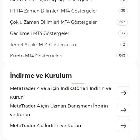
H1-H4 Zaman Dilimleri MT4 Göstergeler
35
Çoklu Zaman Dilimleri MT4 Göstergeler
557
Gecikmeli MT4 Göstergeleri
33
Temel Analiz MT4 Göstergeleri
2
Kripto MT4 Göstergeleri
543
Vadeli İşlem Piyasası MT4 Göstergeleri
18
İndirme ve Kurulum
Emtia Piyasası MT4 Göstergeleri
232
MetaTrader 4 ve 5 için İndikatörleri İndirin ve
MetaTrader 4 için Volume Profile Göstergeleri
2
Kurun
KillZones MT4 Göstergeleri
10
MetaTrader 4 için Uzman Danışmanı İndirin
Elliott Dalga Teorisi MT4 Göstergeleri
9
ve Kurun
Giriş ve Çıkış MT4 Göstergeleri
46
MetaTrader 4'ü İndirin ve Kurun
Grafik ve Klasik MT4 Göstergeleri
48