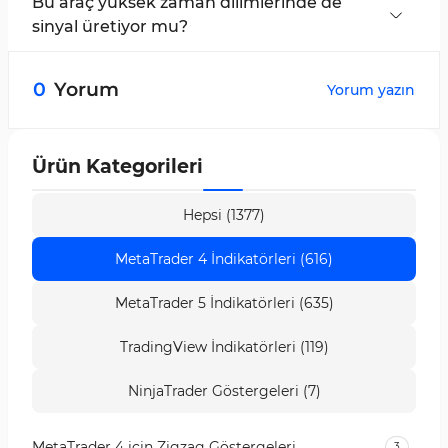
Göstergesi, iç ayarlarına göre Fibonacci
Bu araç yüksek zaman dilimlerinde de
oranlarını otomatik olarak analiz eder ve
sinyal üretiyor mu?
seviyeleri çizer.
Evet, Fibonacci Progression With Breaks
Göstergesi, tüm zaman dilimlerinde çalışır ve
0
Yorum
Yorum yazın
sinyaller üretir.
Ürün Kategorileri
Hepsi (1377)
MetaTrader 4 İndikatörleri (616)
MetaTrader 5 İndikatörleri (635)
TradingView İndikatörleri (119)
NinjaTrader Göstergeleri (7)
MetaTrader 4 için Zigzag Göstergeleri
3