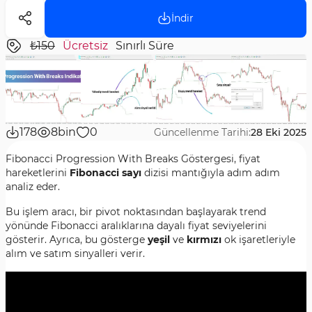
İndir
₺150
Ücretsiz
Sınırlı Süre
178
8bin
0
Güncellenme Tarihi:
28 Eki 2025
Fibonacci Progression With Breaks Göstergesi, fiyat
hareketlerini
Fibonacci sayı
dizisi mantığıyla adım adım
analiz eder.
Bu işlem aracı, bir pivot noktasından başlayarak trend
yönünde Fibonacci aralıklarına dayalı fiyat seviyelerini
gösterir. Ayrıca, bu gösterge
yeşil
ve
kırmızı
ok işaretleriyle
alım ve satım sinyalleri verir.