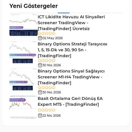
Aralık MT4 Göstergeleri
45
Yeni Göstergeler
Mum Analizi MT4 Göstergeleri
38
ICT Likidite Havuzu AI Sinyalleri
ICT MT4 Göstergeleri
Screener TradingView -
97
[TradingFinder] Ücretsiz
Günlük ve Haftalık Zaman Dilimleri MT4
14
göstergeler
02 May 2026
Binary Options Strateji Tarayıcısı
Risk Yönetimi MT4 Göstergeleri
1, 5, 15-Dk ve 30, 90 Sn -
21
[TradingFinder]
Hisse Senedi MT4 Göstergeleri
541
30 Nis 2026
MACD Göstergeleri MetaTrader 4 için
Binary Options Sinyal Sağlayıcı
15
Screener M1-H4 TradingView -
Pivot and Fraktallar MT4 Göstergeleri
28
[TradingFinder]
Para Birimi Gücü MT4 Göstergeleri
112
30 Nis 2026
Basit Ortalama Geri Dönüş EA
Intraday MT4 Göstergeleri
344
Expert MT5 - [TradingFinder]
MetaTrader 4’te DrawdownGöstergeleri
1
22 Nis 2026
Binary Options MT4 Göstergeleri
19