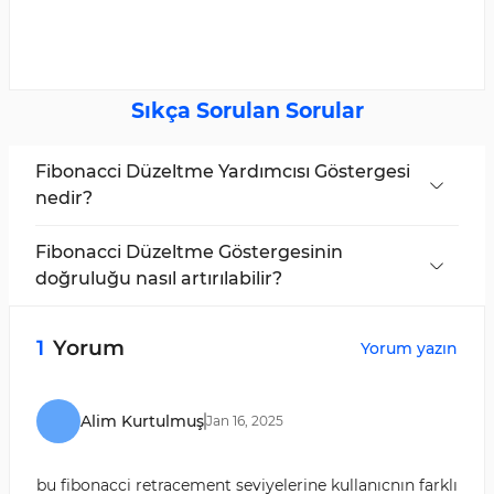
Sıkça Sorulan Sorular
Fibonacci Düzeltme Yardımcısı Göstergesi
nedir?
Fibonacci Düzeltme Göstergesi, fiyat hareketi
için destek ve direnç seviyelerini belirlemek için
Fibonacci Düzeltme Göstergesinin
Fibonacci oranlarını kullanır.
doğruluğu nasıl artırılabilir?
Bu göstergeyi trend çizgileri gibi diğer teknik
analiz araçları ile birleştirerek ticaret kararlarınızı
1
Yorum
Yorum yazın
daha iyi hale getirebilirsiniz.
Alim Kurtulmuş
Jan
16
,
2025
bu fibonacci retracement seviyelerine kullanıcnın farklı