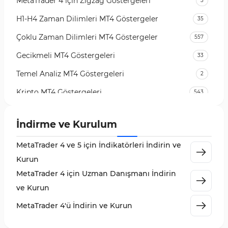
MetaTrader 4 için Zigzag Göstergeleri
3
H1-H4 Zaman Dilimleri MT4 Göstergeler
35
Çoklu Zaman Dilimleri MT4 Göstergeler
557
Gecikmeli MT4 Göstergeleri
33
Temel Analiz MT4 Göstergeleri
2
Kripto MT4 Göstergeleri
543
Vadeli İşlem Piyasası MT4 Göstergeleri
18
İndirme ve Kurulum
Emtia Piyasası MT4 Göstergeleri
232
MetaTrader 4 ve 5 için İndikatörleri İndirin ve
MetaTrader 4 için Volume Profile Göstergeleri
2
Kurun
KillZones MT4 Göstergeleri
10
MetaTrader 4 için Uzman Danışmanı İndirin
Elliott Dalga Teorisi MT4 Göstergeleri
9
ve Kurun
Giriş ve Çıkış MT4 Göstergeleri
46
MetaTrader 4'ü İndirin ve Kurun
Grafik ve Klasik MT4 Göstergeleri
48