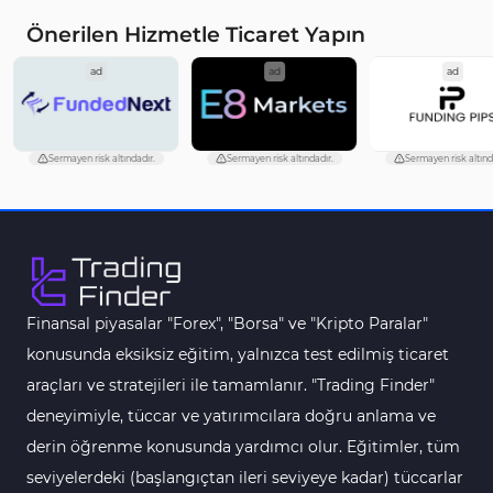
Öncü MT4 Göstergeleri
75
Önerilen Hizmetle Ticaret Yapın
Akıllı Para MT4 Göstergeleri
74
ad
ad
ad
Destek ve Direnç MT4 Göstergeleri
74
Harmonik MT4 Göstergeleri
30
Sermayen risk altındadır.
Sermayen risk altındadır.
Sermayen risk altınd
Aşırı Alım ve Aşırı Satım MT4 Göstergeleri
28
MetaTrader 4 için Haber (News) Göstergeleri
2
Endeks MT4 Göstergeleri
291
MT4 için Order Book (Emir Defteri) Göstergeleri
1
Finansal piyasalar "Forex", "Borsa" ve "Kripto Paralar"
MetaTrader 4 için Fibonacci Göstergeleri
2
konusunda eksiksiz eğitim, yalnızca test edilmiş ticaret
Swing Trading MT4 Göstergeleri
173
araçları ve stratejileri ile tamamlanır. "Trading Finder"
Bantlar ve Kanallar MT4 Göstergeleri
54
deneyimiyle, tüccar ve yatırımcılara doğru anlama ve
Kurumsal Hisse Piyasası MT4 Göstergeleri
derin öğrenme konusunda yardımcı olur. Eğitimler, tüm
285
seviyelerdeki (başlangıçtan ileri seviyeye kadar) tüccarlar
MT4 için Hareketli Göstergeleri
22