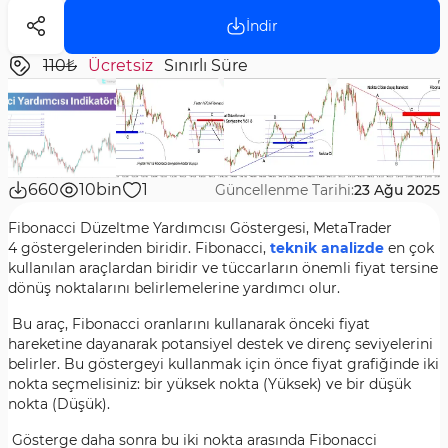
İndir
110₺
Ücretsiz
Sınırlı Süre
660
10bin
1
Güncellenme Tarihi:
23 Ağu 2025
Fibonacci Düzeltme Yardımcısı Göstergesi, MetaTrader
4 göstergelerinden biridir. Fibonacci,
teknik analizde
en çok
kullanılan araçlardan biridir ve tüccarların önemli fiyat tersine
dönüş noktalarını belirlemelerine yardımcı olur.
Bu araç, Fibonacci oranlarını kullanarak önceki fiyat
hareketine dayanarak potansiyel destek ve direnç seviyelerini
belirler. Bu göstergeyi kullanmak için önce fiyat grafiğinde iki
nokta seçmelisiniz: bir yüksek nokta (Yüksek) ve bir düşük
nokta (Düşük).
Gösterge daha sonra bu iki nokta arasında Fibonacci