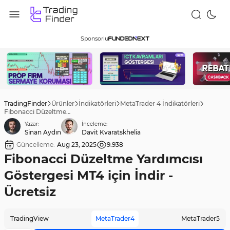
Sponsorlu
TradingFinder
Ürünler
İndikatörleri
MetaTrader 4 İndikatörleri
Fibonacci Düzeltme Yardımcısı Göstergesi MT4 için İndir - Ücretsiz
Yazar:
İnceleme:
Sinan Aydın
Davit Kvaratskhelia
Güncelleme:
Aug 23, 2025
9.938
Fibonacci Düzeltme Yardımcısı
Göstergesi MT4 için İndir -
Ücretsiz
TradingView
MetaTrader4
MetaTrader5