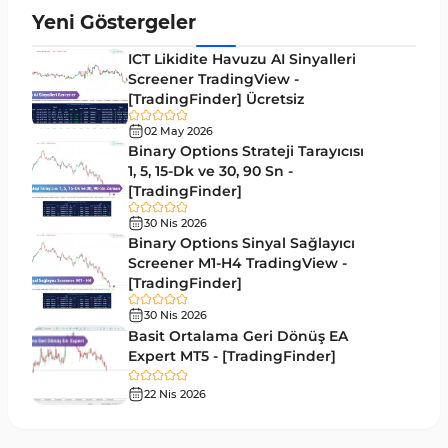
Aralık MT4 Göstergeleri
45
Yeni Göstergeler
Mum Analizi MT4 Göstergeleri
38
ICT Likidite Havuzu AI Sinyalleri
ICT MT4 Göstergeleri
Screener TradingView -
97
[TradingFinder] Ücretsiz
Günlük ve Haftalık Zaman Dilimleri MT4
14
göstergeler
02 May 2026
Binary Options Strateji Tarayıcısı
Risk Yönetimi MT4 Göstergeleri
1, 5, 15-Dk ve 30, 90 Sn -
21
[TradingFinder]
Hisse Senedi MT4 Göstergeleri
541
30 Nis 2026
MACD Göstergeleri MetaTrader 4 için
Binary Options Sinyal Sağlayıcı
15
Screener M1-H4 TradingView -
Pivot and Fraktallar MT4 Göstergeleri
28
[TradingFinder]
Para Birimi Gücü MT4 Göstergeleri
112
30 Nis 2026
Basit Ortalama Geri Dönüş EA
Intraday MT4 Göstergeleri
344
Expert MT5 - [TradingFinder]
MetaTrader 4’te DrawdownGöstergeleri
1
22 Nis 2026
Binary Options MT4 Göstergeleri
19