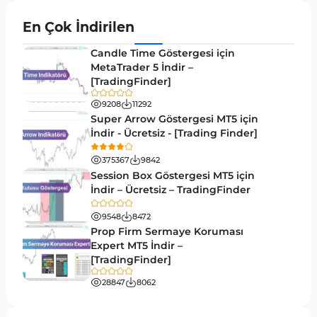
Momentum MT4 Göstergeleri ve Osilatörler
35
En Çok İndirilen
MetaTrader 4 için Gann Göstergeleri
1
Candle Time Göstergesi için
Forward Piyasası MT4 Göstergeleri
MetaTrader 5 İndir –
177
[TradingFinder]
Döngüler MT4 Göstergeleri
30
9208
11292
Arz ve Talep MT4 Göstergeleri
15
Super Arrow Göstergesi MT5 için
İndir - Ücretsiz - [Trading Finder]
Kırılma MT4 Göstergeleri
95
375367
9842
Likidite MT4 Göstergeleri
68
Session Box Göstergesi MT5 için
İndir – Ücretsiz – TradingFinder
Day Trading MT4 Göstergeleri
360
9548
8472
Eğitimsel MT4 Göstergeleri
9
Prop Firm Sermaye Koruması
Volatilite MT4 Göstergeleri
Expert MT5 İndir –
83
[TradingFinder]
Tersine MT4 Göstergeleri
498
28847
8062
Fiyat Hareketi MT4 Göstergeleri
87