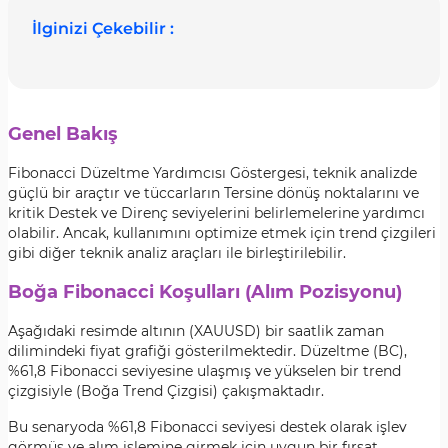
İlginizi Çekebilir :
Genel Bakış
Fibonacci Düzeltme Yardımcısı Göstergesi, teknik analizde
güçlü bir araçtır ve tüccarların Tersine dönüş noktalarını ve
kritik Destek ve Direnç seviyelerini belirlemelerine yardımcı
olabilir. Ancak, kullanımını optimize etmek için trend çizgileri
gibi diğer teknik analiz araçları ile birleştirilebilir.
Boğa Fibonacci Koşulları (Alım Pozisyonu)
Aşağıdaki resimde altının (XAUUSD) bir saatlik zaman
dilimindeki fiyat grafiği gösterilmektedir. Düzeltme (BC),
%61,8 Fibonacci seviyesine ulaşmış ve yükselen bir trend
çizgisiyle (Boğa Trend Çizgisi) çakışmaktadır.
Bu senaryoda %61,8 Fibonacci seviyesi destek olarak işlev
görmüş ve alım işlemine girmek için uygun bir fırsat