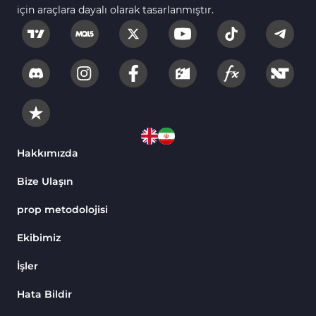
için araçlara dayalı olarak tasarlanmıştır.
Scalping MT4 Göstergeleri
320
Position Trading MT4 Göstergeleri
1
Fast Scalping MT4 Göstergeleri
46
MetaTrader 4 için Expert Advisor (EA)
4
MT4 için Isı Haritası (Heatmap) Göstergeleri
2
MetaTrader 4 için Ichimoku Göstergeleri
5
Hakkımızda
Non-Repaint MT4 Göstergeleri
28
Bize Ulaşın
Seviyeler MT4 Göstergeleri
82
prop metodolojisi
MetaTrader 4 için RSI Göstergeleri
14
Ekibimiz
Sinyal ve Tahmin MT4 Göstergeleri
230
İşler
MT4’te Desen Tanıma Göstergeleri
1
Hata Bildir
Hacim MT4 Göstergeleri
23