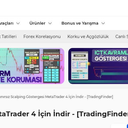
raçları
Ürünler
Bonus ve Yarışma
 Tatilleri
Forex Korelasyonu
Korku ve Açgözlülük
Canlı 
ınırsız Scalping Göstergesi MetaTrader 4 İçin İndir - [TradingFinder]
aTrader 4 İçin İndir - [TradingFinde