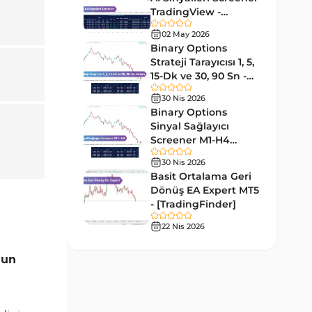
Tersine MT4 Göstergeleri
498
TradingView -
[TradingFinder]
Fiyat Hareketi MT4
02 May 2026
87
Ücretsiz
Göstergeleri
Binary Options
Strateji Tarayıcısı 1, 5,
Aralık MT4 Göstergeleri
45
15-Dk ve 30, 90 Sn -
[TradingFinder]
Mum Analizi MT4 Göstergeleri
38
30 Nis 2026
Binary Options
ICT MT4 Göstergeleri
97
Sinyal Sağlayıcı
Screener M1-H4
Günlük ve Haftalık Zaman
14
TradingView -
Dilimleri MT4 göstergeler
30 Nis 2026
[TradingFinder]
Basit Ortalama Geri
Risk Yönetimi MT4
Dönüş EA Expert MT5
21
Göstergeleri
- [TradingFinder]
Hisse Senedi MT4
22 Nis 2026
541
Göstergeleri
un
MACD Göstergeleri
15
MetaTrader 4 için
Pivot and Fraktallar MT4
28