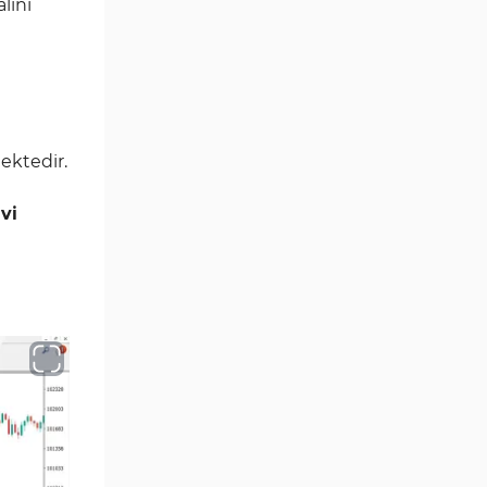
Göstergeleri
lini
Para Birimi Gücü MT4
112
Göstergeleri
Intraday MT4 Göstergeleri
344
MetaTrader 4’te
1
ektedir.
DrawdownGöstergeleri
Binary Options MT4
vi
19
Göstergeleri
Öncü MT4 Göstergeleri
75
Akıllı Para MT4 Göstergeleri
74
Destek ve Direnç MT4
74
Göstergeleri
Harmonik MT4 Göstergeleri
30
Aşırı Alım ve Aşırı Satım MT4
28
Göstergeleri