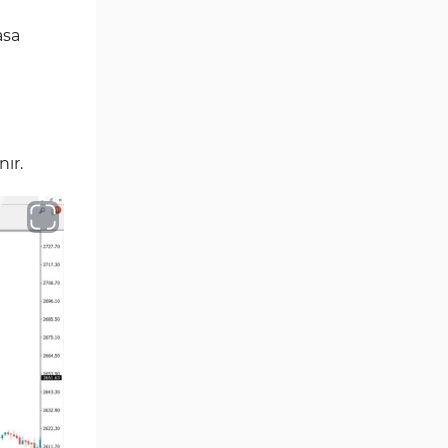
Position Trading MT4
1
Göstergeleri
asa
Fast Scalping MT4
46
Göstergeleri
MetaTrader 4 için Expert
4
Advisor (EA)
ır.
MT4 için Isı Haritası (Heatmap)
2
Göstergeleri
MetaTrader 4 için Ichimoku
5
Göstergeleri
Non-Repaint MT4 Göstergeleri
28
Seviyeler MT4 Göstergeleri
82
MetaTrader 4 için RSI
14
Göstergeleri
Sinyal ve Tahmin MT4
230
Göstergeleri