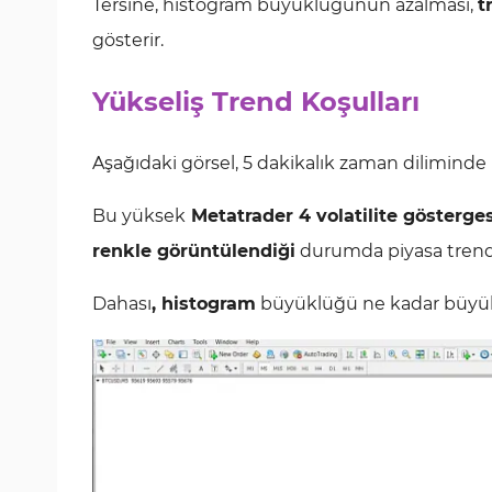
Tersine, histogram büyüklüğünün azalması,
t
gösterir.
Yükseliş Trend Koşulları
Aşağıdaki görsel, 5 dakikalık zaman diliminde
Bu yüksek
Metatrader 4
volatilite gösterge
renkle görüntülendiği
durumda piyasa trendi
Dahası
, histogram
büyüklüğü ne kadar büyük