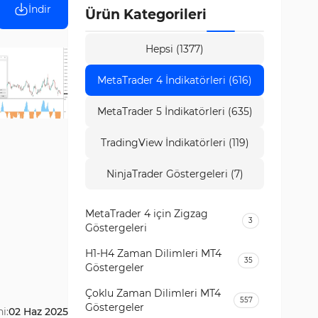
İndir
Ürün Kategorileri
Hepsi (1377)
MetaTrader 4 İndikatörleri (616)
MetaTrader 5 İndikatörleri (635)
TradingView İndikatörleri (119)
NinjaTrader Göstergeleri (7)
MetaTrader 4 için Zigzag
3
Göstergeleri
H1-H4 Zaman Dilimleri MT4
35
Göstergeler
Çoklu Zaman Dilimleri MT4
557
Göstergeler
i:
02 Haz 2025