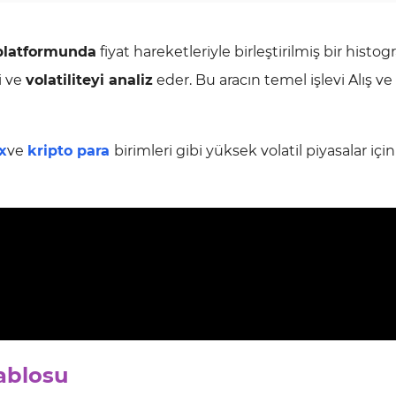
platformunda
fiyat hareketleriyle birleştirilmiş bir histo
i ve
volatiliteyi analiz
eder. Bu aracın temel işlevi Alış ve
x
ve
kripto para
birimleri gibi yüksek volatil piyasalar iç
Tablosu