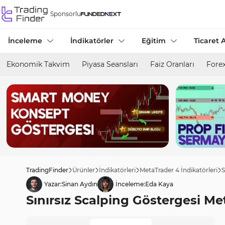
Sponsorlu
İnceleme
İndikatörler
Eğitim
Ticaret A
Ekonomik Takvim
Piyasa Seansları
Faiz Oranları
Forex
TradingFinder
Ürünler
İndikatörleri
MetaTrader 4 İndikatörleri
S
Yazar:
Sinan Aydın
İnceleme:
Eda Kaya
Sınırsız Scalping Göstergesi Met