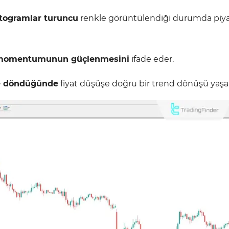
togramlar turuncu
renkle görüntülendiği durumda piy
momentumunun güçlenmesini
ifade eder.
e döndüğünde
fiyat düşüşe doğru bir trend dönüşü yaşan