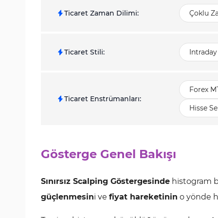
Ticaret Zaman Dilimi
:
Çoklu Z
Ticaret Stili
:
Intraday
Forex M
Ticaret Enstrümanları
:
Hisse Se
Gösterge Genel Bakışı
Sınırsız Scalping Göstergesinde
histogram b
güçlenmesin
i ve
fiyat hareketinin
o yönde hı