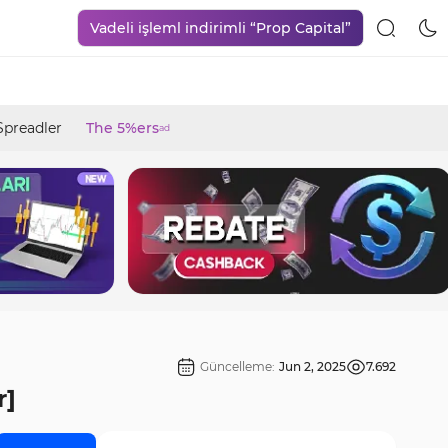
Vadeli işleml indirimli “Prop Capital”
Spreadler
The 5%ers
ad
Güncelleme:
Jun 2, 2025
7.692
r]