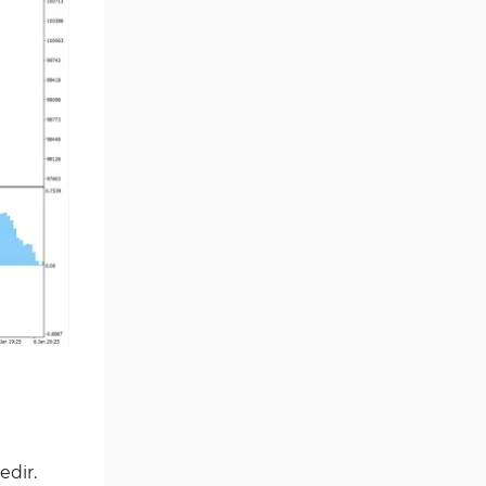
MetaTrader 4 için Haber (News)
2
Göstergeleri
Endeks MT4 Göstergeleri
291
MT4 için Order Book (Emir
1
Defteri) Göstergeleri
MetaTrader 4 için Fibonacci
2
Göstergeleri
Swing Trading MT4
173
Göstergeleri
Bantlar ve Kanallar MT4
54
Göstergeleri
Kurumsal Hisse Piyasası MT4
285
Göstergeleri
MT4 için Hareketli Göstergeleri
22
Scalping MT4 Göstergeleri
320
edir.