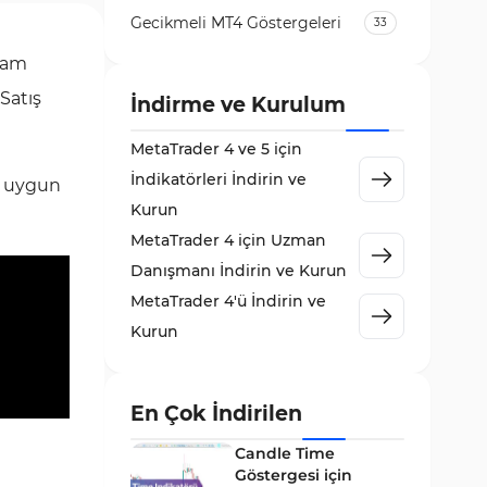
Gecikmeli MT4 Göstergeleri
33
Temel Analiz MT4 Göstergeleri
gram
2
 Satış
Kripto MT4 Göstergeleri
İndirme ve Kurulum
543
Vadeli İşlem Piyasası MT4
MetaTrader 4 ve 5 için
18
Göstergeleri
İndikatörleri İndirin ve
in uygun
Emtia Piyasası MT4
Kurun
232
Göstergeleri
MetaTrader 4 için Uzman
MetaTrader 4 için Volume
Danışmanı İndirin ve Kurun
2
Profile Göstergeleri
MetaTrader 4'ü İndirin ve
KillZones MT4 Göstergeleri
10
Kurun
Elliott Dalga Teorisi MT4
9
Göstergeleri
En Çok İndirilen
Giriş ve Çıkış MT4 Göstergeleri
46
Candle Time
Grafik ve Klasik MT4
Göstergesi için
48
Göstergeleri