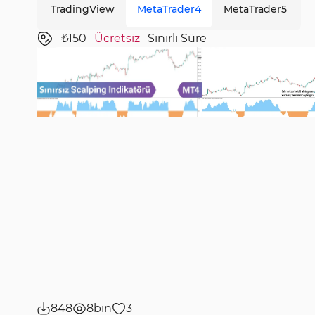
TradingView
MetaTrader4
MetaTrader5
₺150
Ücretsiz
Sınırlı Süre
848
8bin
3