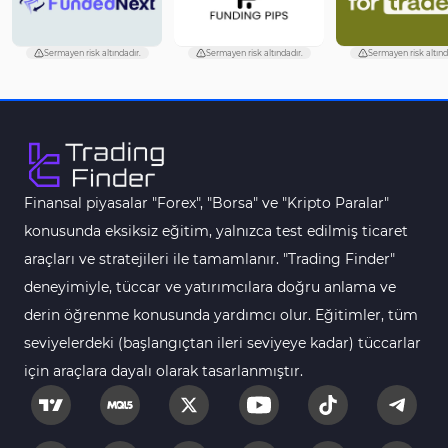
Harmonik MT4 Göstergeleri
30
Sermayen risk altındadır.
Sermayen risk altındadır.
Sermayen risk altınd
Aşırı Alım ve Aşırı Satım MT4 Göstergeleri
28
MetaTrader 4 için Haber (News) Göstergeleri
2
Endeks MT4 Göstergeleri
291
MT4 için Order Book (Emir Defteri) Göstergeleri
1
Finansal piyasalar "Forex", "Borsa" ve "Kripto Paralar"
MetaTrader 4 için Fibonacci Göstergeleri
2
konusunda eksiksiz eğitim, yalnızca test edilmiş ticaret
Swing Trading MT4 Göstergeleri
173
araçları ve stratejileri ile tamamlanır. "Trading Finder"
Bantlar ve Kanallar MT4 Göstergeleri
54
deneyimiyle, tüccar ve yatırımcılara doğru anlama ve
Kurumsal Hisse Piyasası MT4 Göstergeleri
derin öğrenme konusunda yardımcı olur. Eğitimler, tüm
285
seviyelerdeki (başlangıçtan ileri seviyeye kadar) tüccarlar
MT4 için Hareketli Göstergeleri
22
için araçlara dayalı olarak tasarlanmıştır.
Scalping MT4 Göstergeleri
320
Position Trading MT4 Göstergeleri
1