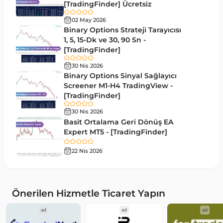
[TradingFinder] Ücretsiz
Günlük ve Haftalık Zaman Dilimleri MT4
14
göstergeler
02 May 2026
Binary Options Strateji Tarayıcısı
Risk Yönetimi MT4 Göstergeleri
1, 5, 15-Dk ve 30, 90 Sn -
21
[TradingFinder]
Hisse Senedi MT4 Göstergeleri
541
30 Nis 2026
MACD Göstergeleri MetaTrader 4 için
Binary Options Sinyal Sağlayıcı
15
Screener M1-H4 TradingView -
Pivot and Fraktallar MT4 Göstergeleri
28
[TradingFinder]
Para Birimi Gücü MT4 Göstergeleri
112
30 Nis 2026
Basit Ortalama Geri Dönüş EA
Intraday MT4 Göstergeleri
344
Expert MT5 - [TradingFinder]
MetaTrader 4’te DrawdownGöstergeleri
1
22 Nis 2026
Binary Options MT4 Göstergeleri
19
Öncü MT4 Göstergeleri
75
Önerilen Hizmetle Ticaret Yapın
Akıllı Para MT4 Göstergeleri
74
ad
ad
ad
Destek ve Direnç MT4 Göstergeleri
74