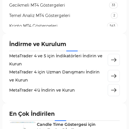
Gecikmeli MT4 Göstergeleri
33
Temel Analiz MT4 Göstergeleri
2
Kripto MT4 Göstergeleri
543
Vadeli İşlem Piyasası MT4 Göstergeleri
18
İndirme ve Kurulum
Emtia Piyasası MT4 Göstergeleri
232
MetaTrader 4 ve 5 için İndikatörleri İndirin ve
MetaTrader 4 için Volume Profile Göstergeleri
2
Kurun
KillZones MT4 Göstergeleri
10
MetaTrader 4 için Uzman Danışmanı İndirin
Elliott Dalga Teorisi MT4 Göstergeleri
9
ve Kurun
Giriş ve Çıkış MT4 Göstergeleri
46
MetaTrader 4'ü İndirin ve Kurun
Grafik ve Klasik MT4 Göstergeleri
48
Momentum MT4 Göstergeleri ve Osilatörler
35
En Çok İndirilen
MetaTrader 4 için Gann Göstergeleri
1
Candle Time Göstergesi için