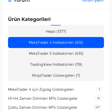
0
Yorum
Yorum yazın
düzeltici fiyat hareketlerinin sonunu
belirleyebilir ve işlem girişleri için hazırlanabilir.
Ürün Kategorileri
Hepsi (1377)
MetaTrader 4 İndikatörleri (616)
MetaTrader 5 İndikatörleri (635)
TradingView İndikatörleri (119)
NinjaTrader Göstergeleri (7)
MetaTrader 4 için Zigzag Göstergeleri
3
H1-H4 Zaman Dilimleri MT4 Göstergeler
35
Çoklu Zaman Dilimleri MT4 Göstergeler
557