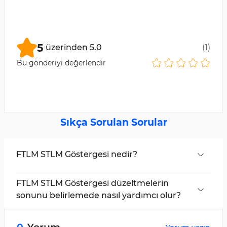
5
üzerinden
5.0
(
1
)
Bu gönderiyi değerlendir
Sıkça Sorulan Sorular
FTLM STLM Göstergesi nedir?
Düzeltici fiyat aşamaları sırasında trend
dönüşlerini belirlemek isteyen trader'lar için
FTLM STLM Göstergesi düzeltmelerin
pratik bir osilatördür.
sonunu belirlemede nasıl yardımcı olur?
Aşırı alım ve aşırı satım bölgelerini göstererek ve
iki osilatör çizgisini analiz ederek, trader'lar