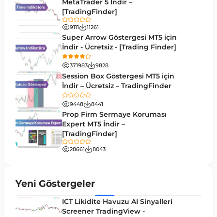
Forward Piyasası MT4 Göstergeleri
MetaTrader 5 İndir –
177
[TradingFinder]
Döngüler MT4 Göstergeleri
30
9111
11261
Arz ve Talep MT4 Göstergeleri
15
Super Arrow Göstergesi MT5 için
İndir - Ücretsiz - [Trading Finder]
Kırılma MT4 Göstergeleri
95
371983
9828
Likidite MT4 Göstergeleri
68
Session Box Göstergesi MT5 için
İndir – Ücretsiz – TradingFinder
Day Trading MT4 Göstergeleri
360
9448
8441
Eğitimsel MT4 Göstergeleri
9
Prop Firm Sermaye Koruması
Volatilite MT4 Göstergeleri
Expert MT5 İndir –
83
[TradingFinder]
Tersine MT4 Göstergeleri
498
28661
8043
Fiyat Hareketi MT4 Göstergeleri
87
Aralık MT4 Göstergeleri
45
Yeni Göstergeler
Mum Analizi MT4 Göstergeleri
38
ICT Likidite Havuzu AI Sinyalleri
ICT MT4 Göstergeleri
Screener TradingView -
97