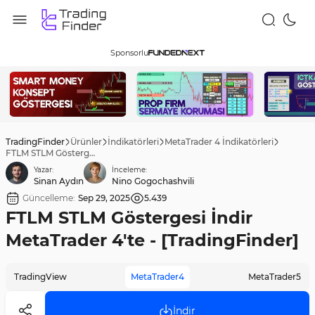
Sponsorlu
TradingFinder
Ürünler
İndikatörleri
MetaTrader 4 İndikatörleri
FTLM STLM Göstergesi İndir MetaTrader 4'te - [TradingFinder]
Yazar:
İnceleme:
Sinan Aydın
Nino Gogochashvili
Güncelleme:
Sep 29, 2025
5.439
FTLM STLM Göstergesi İndir
MetaTrader 4'te - [TradingFinder]
TradingView
MetaTrader4
MetaTrader5
İndir