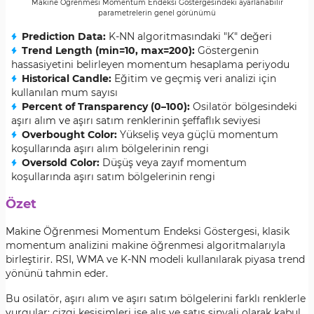
Makine Öğrenmesi Momentum Endeksi Göstergesindeki ayarlanabilir
parametrelerin genel görünümü
Prediction Data:
K-NN algoritmasındaki "K" değeri
Trend Length (min=10, max=200):
Göstergenin
hassasiyetini belirleyen momentum hesaplama periyodu
Historical Candle:
Eğitim ve geçmiş veri analizi için
kullanılan mum sayısı
Percent of Transparency (0–100):
Osilatör bölgesindeki
aşırı alım ve aşırı satım renklerinin şeffaflık seviyesi
Overbought Color:
Yükseliş veya güçlü momentum
koşullarında aşırı alım bölgelerinin rengi
Oversold Color:
Düşüş veya zayıf momentum
koşullarında aşırı satım bölgelerinin rengi
Özet
Makine Öğrenmesi Momentum Endeksi Göstergesi, klasik
momentum analizini makine öğrenmesi algoritmalarıyla
birleştirir. RSI, WMA ve K-NN modeli kullanılarak piyasa trend
yönünü tahmin eder.
Bu osilatör, aşırı alım ve aşırı satım bölgelerini farklı renklerle
vurgular; çizgi kesişimleri ise alış ve satış sinyali olarak kabul