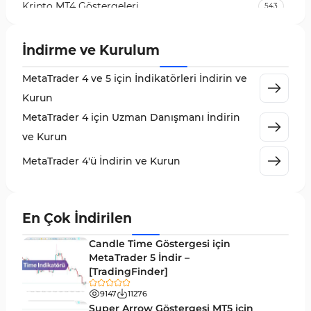
Kripto MT4 Göstergeleri
543
Vadeli İşlem Piyasası MT4 Göstergeleri
18
İndirme ve Kurulum
Emtia Piyasası MT4 Göstergeleri
232
MetaTrader 4 ve 5 için İndikatörleri İndirin ve
MetaTrader 4 için Volume Profile Göstergeleri
2
Kurun
KillZones MT4 Göstergeleri
10
MetaTrader 4 için Uzman Danışmanı İndirin
Elliott Dalga Teorisi MT4 Göstergeleri
9
ve Kurun
Giriş ve Çıkış MT4 Göstergeleri
46
MetaTrader 4'ü İndirin ve Kurun
Grafik ve Klasik MT4 Göstergeleri
48
Momentum MT4 Göstergeleri ve Osilatörler
35
En Çok İndirilen
MetaTrader 4 için Gann Göstergeleri
1
Candle Time Göstergesi için
Forward Piyasası MT4 Göstergeleri
MetaTrader 5 İndir –
177
[TradingFinder]
Döngüler MT4 Göstergeleri
30
9147
11276
Arz ve Talep MT4 Göstergeleri
15
Super Arrow Göstergesi MT5 için