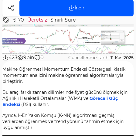
İndir
₺170
Ücretsiz
Sınırlı Süre
423
9bin
0
Güncellenme Tarihi:
11 Kas 2025
Makine Öğrenmesi Momentum Endeksi Göstergesi, klasik
momentum analizini makine öğrenmesi algoritmalarıyla
birleştirir.
Bu araç, farklı zaman dilimlerinde fiyat gücünü ölçmek için
Ağırlıklı Hareketli Ortalamalar (WMA) ve
Göreceli Güç
Endeksi
(RSI) kullanır.
Ayrıca, k-En Yakın Komşu (K-NN) algoritması geçmiş
verilerden öğrenmek ve trend yönünü tahmin etmek için
uygulanmıştır.