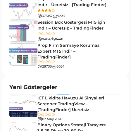
İndir - Ücretsiz - [Trading Finder]
Kırılma MT4 Göstergeleri
95
373157
9834
Likidite MT4 Göstergeleri
68
Session Box Göstergesi MT5 için
İndir – Ücretsiz – TradingFinder
Day Trading MT4 Göstergeleri
360
9484
8448
Eğitimsel MT4 Göstergeleri
9
Prop Firm Sermaye Koruması
Volatilite MT4 Göstergeleri
Expert MT5 İndir –
83
[TradingFinder]
Tersine MT4 Göstergeleri
498
28738
8054
Fiyat Hareketi MT4 Göstergeleri
87
Aralık MT4 Göstergeleri
45
Yeni Göstergeler
Mum Analizi MT4 Göstergeleri
38
ICT Likidite Havuzu AI Sinyalleri
ICT MT4 Göstergeleri
Screener TradingView -
97
[TradingFinder] Ücretsiz
Günlük ve Haftalık Zaman Dilimleri MT4
14
göstergeler
02 May 2026
Binary Options Strateji Tarayıcısı
Risk Yönetimi MT4 Göstergeleri
1, 5, 15-Dk ve 30, 90 Sn -
21