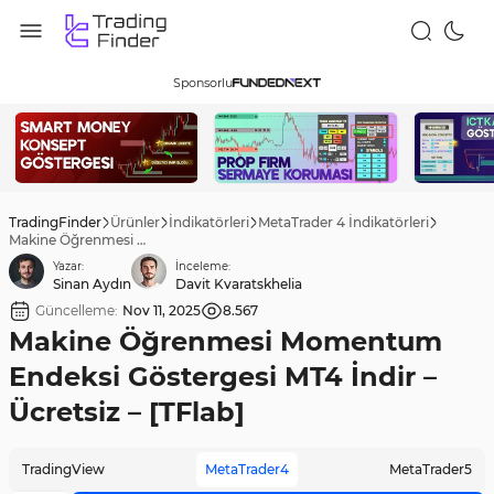
Sponsorlu
TradingFinder
Ürünler
İndikatörleri
MetaTrader 4 İndikatörleri
Makine Öğrenmesi Momentum Endeksi Göstergesi MT4 İndir – Ücretsiz – [TFlab]
Yazar:
İnceleme:
Sinan Aydın
Davit Kvaratskhelia
Güncelleme:
Nov 11, 2025
8.567
Makine Öğrenmesi Momentum
Endeksi Göstergesi MT4 İndir –
Ücretsiz – [TFlab]
TradingView
MetaTrader4
MetaTrader5