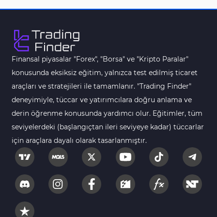
MetaTrader 4 için Haber (News) Göstergeleri
2
Endeks MT4 Göstergeleri
291
MT4 için Order Book (Emir Defteri) Göstergeleri
1
Finansal piyasalar "Forex", "Borsa" ve "Kripto Paralar"
MetaTrader 4 için Fibonacci Göstergeleri
2
konusunda eksiksiz eğitim, yalnızca test edilmiş ticaret
Swing Trading MT4 Göstergeleri
173
araçları ve stratejileri ile tamamlanır. "Trading Finder"
Bantlar ve Kanallar MT4 Göstergeleri
54
deneyimiyle, tüccar ve yatırımcılara doğru anlama ve
Kurumsal Hisse Piyasası MT4 Göstergeleri
derin öğrenme konusunda yardımcı olur. Eğitimler, tüm
285
seviyelerdeki (başlangıçtan ileri seviyeye kadar) tüccarlar
MT4 için Hareketli Göstergeleri
22
için araçlara dayalı olarak tasarlanmıştır.
Scalping MT4 Göstergeleri
320
Position Trading MT4 Göstergeleri
1
Fast Scalping MT4 Göstergeleri
46
MetaTrader 4 için Expert Advisor (EA)
4