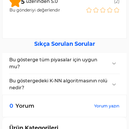
5
üzerinden
5.0
(
2
)
Bu gönderiyi değerlendir
Sıkça Sorulan Sorular
Bu gösterge tüm piyasalar için uygun
mu?
Evet. Makine Öğrenmesi Momentum Endeksi
Göstergesi, Forex, Kripto, Hisse Senetleri ve
Bu göstergedeki K-NN algoritmasının rolü
Emtialar dahil tüm piyasalarda kullanılabilir.
nedir?
K-En Yakın Komşu (K-NN) algoritması, geçmiş
piyasa verilerini analiz eder ve bunları
0
Yorum
Yorum yazın
gelecekteki olası fiyat davranışını tahmin etmek
için kullanır.
Ürün Kategorileri