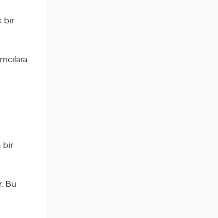
Göstergeleri
Para Birimi Gücü MT4
 bir
112
Göstergeleri
Intraday MT4 Göstergeleri
344
ımcılara
MetaTrader 4’te
1
DrawdownGöstergeleri
Binary Options MT4
19
Göstergeleri
Öncü MT4 Göstergeleri
75
Akıllı Para MT4 Göstergeleri
74
 bir
Destek ve Direnç MT4
74
Göstergeleri
Harmonik MT4 Göstergeleri
30
r. Bu
Aşırı Alım ve Aşırı Satım MT4
28
Göstergeleri