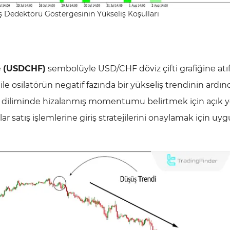
edektörü Göstergesinin Yükseliş Koşulları
e
(USDCHF)
sembolüyle USD/CHF döviz çifti grafiğine atı
le osilatörün negatif fazında bir yükseliş trendinin ardın
n diliminde hizalanmış momentumu belirtmek için açık ye
lar satış işlemlerine giriş stratejilerini onaylamak için uyg