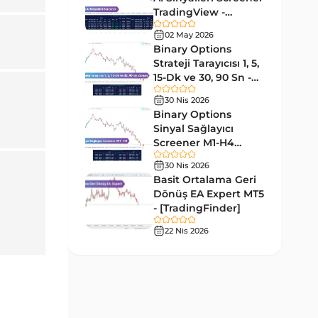
Tersine MT4 Göstergeleri
498
TradingView -
[TradingFinder]
Fiyat Hareketi MT4
02 May 2026
87
Ücretsiz
Göstergeleri
Binary Options
Strateji Tarayıcısı 1, 5,
Aralık MT4 Göstergeleri
45
15-Dk ve 30, 90 Sn -
[TradingFinder]
Mum Analizi MT4 Göstergeleri
38
30 Nis 2026
Binary Options
ICT MT4 Göstergeleri
97
Sinyal Sağlayıcı
Screener M1-H4
Günlük ve Haftalık Zaman
14
TradingView -
Dilimleri MT4 göstergeler
30 Nis 2026
[TradingFinder]
Basit Ortalama Geri
Risk Yönetimi MT4
Dönüş EA Expert MT5
21
Göstergeleri
- [TradingFinder]
Hisse Senedi MT4
22 Nis 2026
541
Göstergeleri
MACD Göstergeleri
15
MetaTrader 4 için
Pivot and Fraktallar MT4
28