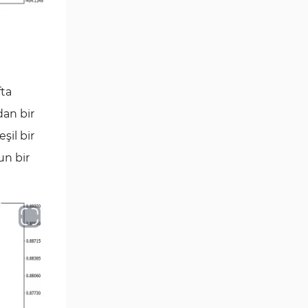
Position Trading MT4
1
Göstergeleri
Fast Scalping MT4
46
Göstergeleri
MetaTrader 4 için Expert
fta
4
Advisor (EA)
dan bir
MT4 için Isı Haritası (Heatmap)
2
şil bir
Göstergeleri
un bir
MetaTrader 4 için Ichimoku
5
Göstergeleri
Non-Repaint MT4 Göstergeleri
28
Seviyeler MT4 Göstergeleri
82
MetaTrader 4 için RSI
14
Göstergeleri
Sinyal ve Tahmin MT4
230
Göstergeleri