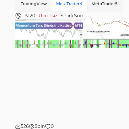
TradingView
MetaTrader4
MetaTrader5
₺120
Ücretsiz
Sınırlı Süre
526
8bin
0