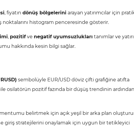
si
, fiyatın
dönüş bölgelerini
arayan yatırımcılar için pratik
 noktalarını histogram penceresinde gösterir.
imi
,
pozitif
ve
negatif uyumsuzlukları
tanımlar ve yatır
rumu hakkında kesin bilgi sağlar.
URUSD)
sembolüyle EUR/USD döviz çifti grafiğine atıfta
le osilatörün pozitif fazında bir düşüş trendinin ardından
ntumu belirtmek için açık yeşil bir arka plan oluşturu
ne giriş stratejilerini onaylamak için uygun bir tetikleyici