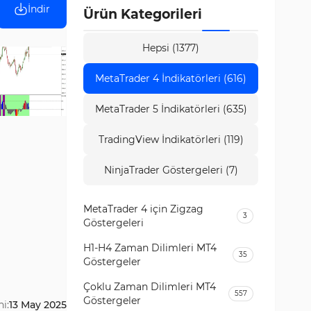
İndir
Ürün Kategorileri
Hepsi (1377)
MetaTrader 4 İndikatörleri (616)
MetaTrader 5 İndikatörleri (635)
TradingView İndikatörleri (119)
NinjaTrader Göstergeleri (7)
MetaTrader 4 için Zigzag
3
Göstergeleri
H1-H4 Zaman Dilimleri MT4
35
Göstergeler
Çoklu Zaman Dilimleri MT4
557
Göstergeler
i:
13 May 2025