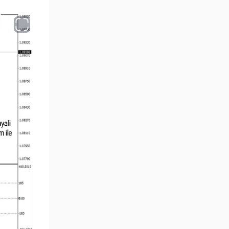
MetaTrader 4 için Haber (News)
2
Göstergeleri
Endeks MT4 Göstergeleri
291
MT4 için Order Book (Emir
1
Defteri) Göstergeleri
MetaTrader 4 için Fibonacci
2
Göstergeleri
Swing Trading MT4
173
Göstergeleri
Bantlar ve Kanallar MT4
54
Göstergeleri
Kurumsal Hisse Piyasası MT4
285
Göstergeleri
MT4 için Hareketli Göstergeleri
22
Scalping MT4 Göstergeleri
320