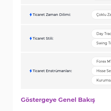
Ticaret Zaman Dilimi
:
Çoklu Z
Day Tra
Ticaret Stili
:
Swing T
Forex M
Ticaret Enstrümanları
:
Hisse Se
Kurumsal
Göstergeye Genel Bakış