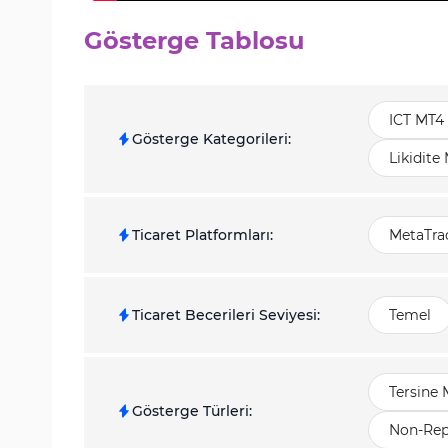
Gösterge Tablosu
ICT MT4 
Gösterge Kategorileri
:
Likidite
Ticaret Platformları
:
MetaTrad
Ticaret Becerileri Seviyesi
:
Temel
Tersine 
Gösterge Türleri
:
Non-Rep