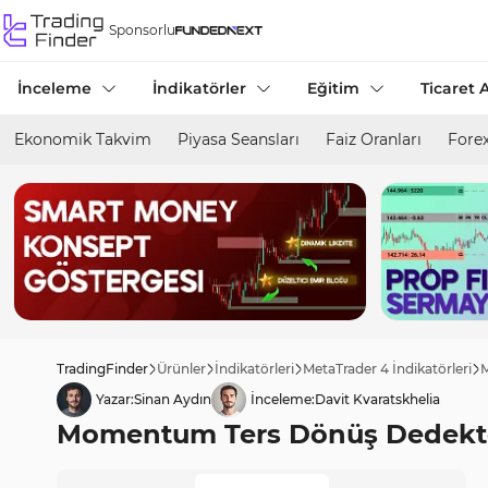
Sponsorlu
İnceleme
İndikatörler
Eğitim
Ticaret A
Ekonomik Takvim
Piyasa Seansları
Faiz Oranları
Forex
TradingFinder
Ürünler
İndikatörleri
MetaTrader 4 İndikatörleri
M
Yazar:
Sinan Aydın
İnceleme:
Davit Kvaratskhelia
Momentum Ters Dönüş Dedektörü