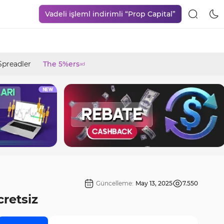
Vadeli işleml indirimli “Prop Capital”
Spreadler
The 5%ers
ad
Güncelleme:
May 13, 2025
7.550
retsiz