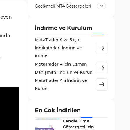
Gecikmeli MT4 Göstergeleri
33
Temel Analiz MT4 Göstergeleri
rleyen
2
Kripto MT4 Göstergeleri
İndirme ve Kurulum
543
rında
Vadeli İşlem Piyasası MT4
MetaTrader 4 ve 5 için
18
Göstergeleri
İndikatörleri İndirin ve
Emtia Piyasası MT4
Kurun
232
r
Göstergeleri
MetaTrader 4 için Uzman
MetaTrader 4 için Volume
Danışmanı İndirin ve Kurun
2
Profile Göstergeleri
MetaTrader 4'ü İndirin ve
KillZones MT4 Göstergeleri
10
Kurun
Elliott Dalga Teorisi MT4
9
Göstergeleri
En Çok İndirilen
Giriş ve Çıkış MT4 Göstergeleri
46
Candle Time
Grafik ve Klasik MT4
Göstergesi için
48
Göstergeleri