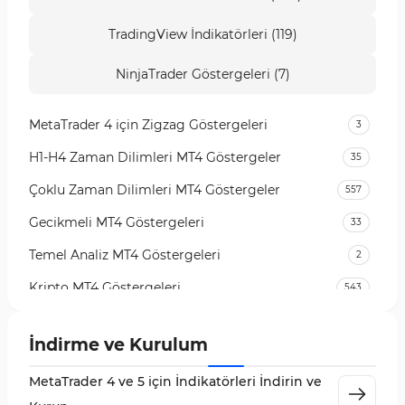
TradingView İndikatörleri (119)
NinjaTrader Göstergeleri (7)
MetaTrader 4 için Zigzag Göstergeleri
3
H1-H4 Zaman Dilimleri MT4 Göstergeler
35
Çoklu Zaman Dilimleri MT4 Göstergeler
557
Gecikmeli MT4 Göstergeleri
33
Temel Analiz MT4 Göstergeleri
2
Kripto MT4 Göstergeleri
543
Vadeli İşlem Piyasası MT4 Göstergeleri
18
İndirme ve Kurulum
Emtia Piyasası MT4 Göstergeleri
232
MetaTrader 4 ve 5 için İndikatörleri İndirin ve
MetaTrader 4 için Volume Profile Göstergeleri
2