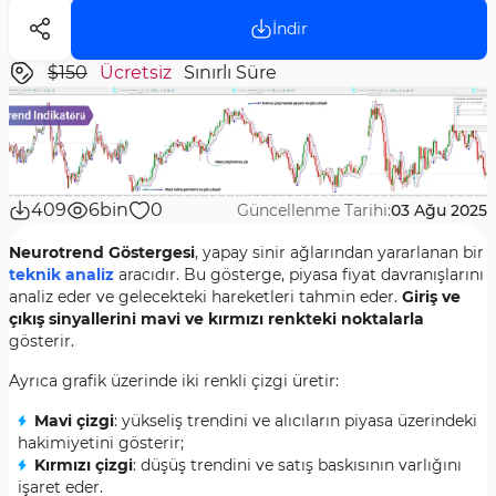
İndir
$150
Ücretsiz
Sınırlı Süre
409
6bin
0
Güncellenme Tarihi:
03 Ağu 2025
Neurotrend Göstergesi
, yapay sinir ağlarından yararlanan bir
teknik analiz
aracıdır. Bu gösterge, piyasa fiyat davranışlarını
analiz eder ve gelecekteki hareketleri tahmin eder.
Giriş ve
çıkış sinyallerini mavi ve kırmızı renkteki noktalarla
gösterir.
Ayrıca grafik üzerinde iki renkli çizgi üretir:
Mavi çizgi
: yükseliş trendini ve alıcıların piyasa üzerindeki
hakimiyetini gösterir;
Kırmızı çizgi
: düşüş trendini ve satış baskısının varlığını
işaret eder.