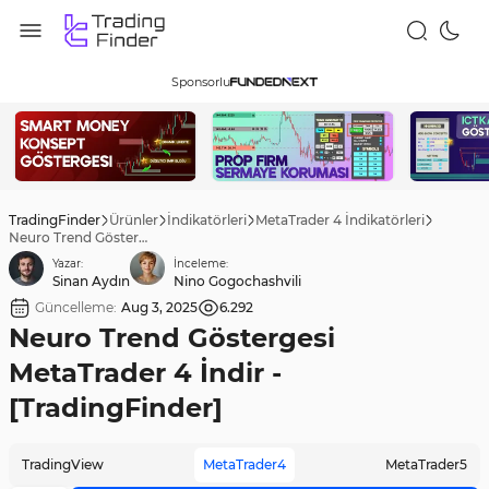
Sponsorlu
TradingFinder
Ürünler
İndikatörleri
MetaTrader 4 İndikatörleri
Neuro Trend Göstergesi MetaTrader 4 İndir - [TradingFinder]
Yazar:
İnceleme:
Sinan Aydın
Nino Gogochashvili
Güncelleme:
Aug 3, 2025
6.292
Neuro Trend Göstergesi
MetaTrader 4 İndir -
[TradingFinder]
TradingView
MetaTrader4
MetaTrader5