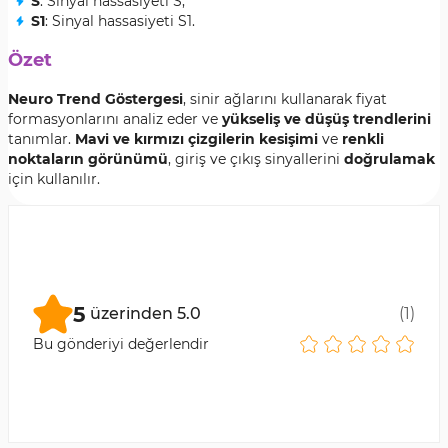
S
: Sinyal hassasiyeti S;
S1
: Sinyal hassasiyeti S1.
Özet
Neuro Trend Göstergesi
, sinir ağlarını kullanarak fiyat
formasyonlarını analiz eder ve
yükseliş ve düşüş trendlerini
tanımlar.
Mavi ve kırmızı çizgilerin kesişimi
ve
renkli
noktaların görünümü
, giriş ve çıkış sinyallerini
doğrulamak
için kullanılır.
5
üzerinden
5.0
(
1
)
Bu gönderiyi değerlendir