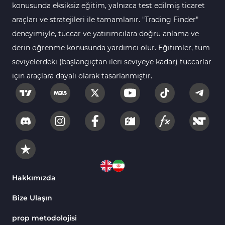
konusunda eksiksiz eğitim, yalnızca test edilmiş ticaret
Swing Trading MT4 Göstergeleri
173
araçları ve stratejileri ile tamamlanır. "Trading Finder"
Bantlar ve Kanallar MT4 Göstergeleri
54
deneyimiyle, tüccar ve yatırımcılara doğru anlama ve
Kurumsal Hisse Piyasası MT4 Göstergeleri
derin öğrenme konusunda yardımcı olur. Eğitimler, tüm
285
seviyelerdeki (başlangıçtan ileri seviyeye kadar) tüccarlar
MT4 için Hareketli Göstergeleri
22
için araçlara dayalı olarak tasarlanmıştır.
Scalping MT4 Göstergeleri
320
Position Trading MT4 Göstergeleri
1
Fast Scalping MT4 Göstergeleri
46
MetaTrader 4 için Expert Advisor (EA)
4
MT4 için Isı Haritası (Heatmap) Göstergeleri
2
MetaTrader 4 için Ichimoku Göstergeleri
5
Hakkımızda
Non-Repaint MT4 Göstergeleri
28
Bize Ulaşın
Seviyeler MT4 Göstergeleri
82
prop metodolojisi