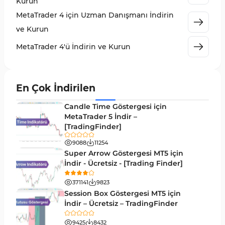
Kurun
KillZones MT4 Göstergeleri
10
MetaTrader 4 için Uzman Danışmanı İndirin
Elliott Dalga Teorisi MT4 Göstergeleri
9
ve Kurun
Giriş ve Çıkış MT4 Göstergeleri
46
MetaTrader 4'ü İndirin ve Kurun
Grafik ve Klasik MT4 Göstergeleri
48
Momentum MT4 Göstergeleri ve Osilatörler
35
En Çok İndirilen
MetaTrader 4 için Gann Göstergeleri
1
Candle Time Göstergesi için
Forward Piyasası MT4 Göstergeleri
MetaTrader 5 İndir –
177
[TradingFinder]
Döngüler MT4 Göstergeleri
30
9088
11254
Arz ve Talep MT4 Göstergeleri
15
Super Arrow Göstergesi MT5 için
İndir - Ücretsiz - [Trading Finder]
Kırılma MT4 Göstergeleri
95
371141
9823
Likidite MT4 Göstergeleri
68
Session Box Göstergesi MT5 için
İndir – Ücretsiz – TradingFinder
Day Trading MT4 Göstergeleri
360
9425
8432
Eğitimsel MT4 Göstergeleri
9