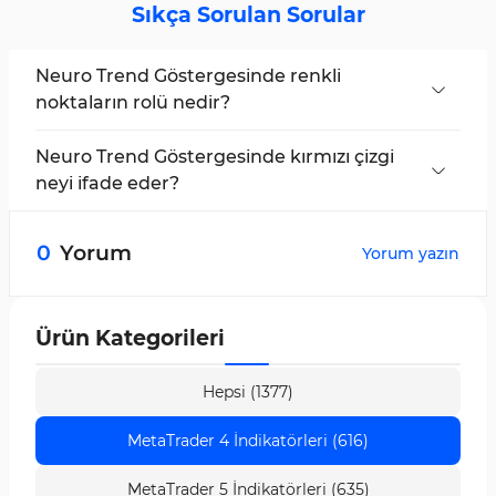
Sıkça Sorulan Sorular
Neuro Trend Göstergesinde renkli
noktaların rolü nedir?
Bu ticaret aracında mavi ve kırmızı noktalar,
sırasıyla yükseliş veya düşüş trendinin devam
Neuro Trend Göstergesinde kırmızı çizgi
ettiğini gösterir ve ana kesişimlere onay sağlar.
neyi ifade eder?
Kırmızı çizgi, piyasada düşüş trendini, satıcıların
hakimiyetini ve negatif bir piyasa fazının
0
Yorum
Yorum yazın
başlangıcını gösterir.
Ürün Kategorileri
Hepsi (1377)
MetaTrader 4 İndikatörleri (616)
MetaTrader 5 İndikatörleri (635)