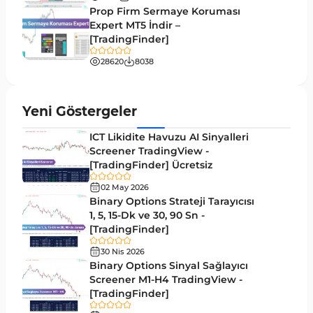
Prop Firm Sermaye Koruması
Volatilite MT4 Göstergeleri
Expert MT5 İndir –
83
[TradingFinder]
Tersine MT4 Göstergeleri
498
28620
8038
Fiyat Hareketi MT4 Göstergeleri
87
Aralık MT4 Göstergeleri
45
Yeni Göstergeler
Mum Analizi MT4 Göstergeleri
38
ICT Likidite Havuzu AI Sinyalleri
ICT MT4 Göstergeleri
Screener TradingView -
97
[TradingFinder] Ücretsiz
Günlük ve Haftalık Zaman Dilimleri MT4
14
göstergeler
02 May 2026
Binary Options Strateji Tarayıcısı
Risk Yönetimi MT4 Göstergeleri
1, 5, 15-Dk ve 30, 90 Sn -
21
[TradingFinder]
Hisse Senedi MT4 Göstergeleri
541
30 Nis 2026
MACD Göstergeleri MetaTrader 4 için
Binary Options Sinyal Sağlayıcı
15
Screener M1-H4 TradingView -
Pivot and Fraktallar MT4 Göstergeleri
28
[TradingFinder]