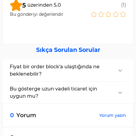
5
üzerinden
5.0
(
1
)
Bu gönderiyi değerlendir
Sıkça Sorulan Sorular
Fiyat bir order block'a ulaştığında ne
beklenebilir?
Fiyat bir order block'a ulaştığında, grafiğin genel
analizine bağlı olarak, bir trend dönüşü
Bu gösterge uzun vadeli ticaret için
beklenebilir.
uygun mu?
Hayır, bu gösterge günlük zaman dilimlerinde
ve scalping ile hızlı scalping için kullanılabilir.
0
Yorum
Yorum yazın