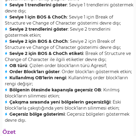
Seviye 1 trendlerini göster
: Seviye 1 trendlerini göstermek
devre dışı;
Seviye 1 için BOS & ChoCh
: Seviye 1 için Break of
Structure ve Change of Character gösterimi devre dışı;
Seviye 2 trendlerini göster
: Seviye 2 trendlerini
göstermek etkin;
Seviye 2 için BOS & ChoCh
: Seviye 2 için Break of
Structure ve Change of Character gösterimi devre dışı;
Seviye 2 için BOS & ChoCh etiketi
: Break of Structure ve
Change of Character ile ilgili etiketler devre dışı;
OB türü
: Çizilen order block'ların türü Agresif;
Order Block'ları göster
: Order block'ları göstermek etkin;
Kullanılmış OB'lerin rengi
: Kullanılmış order block'ların
rengi değişir;
Bölgenin ötesinde kapanışla geçersiz OB
: Kırılmış
block'ların silinmesi etkin;
Çakışma sırasında yeni bölgelerin geçersizliği
: Eski
block'larla çakıştığında yeni block'ların silinmesi etkin;
Geçersiz bölge gösterimi
: Geçersiz bölgeleri göstermek
devre dışı.
Özet