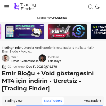
Sponsorlu
TradingFinder
Ürünler
İndikatörleri
MetaTrader 4 İndikatörleri
Emir Bloğu + Void göstergesini MT4 için indirin - Ücretsiz - [Trading Finder]
Yazar:
İnceleme:
Davit Kvaratskhelia
Eda Kaya
Güncelleme:
Dec 31, 2025
14.578
Emir Bloğu + Void göstergesini
MT4 için indirin - Ücretsiz -
[Trading Finder]
TradingView
MetaTrader4
MetaTrader5