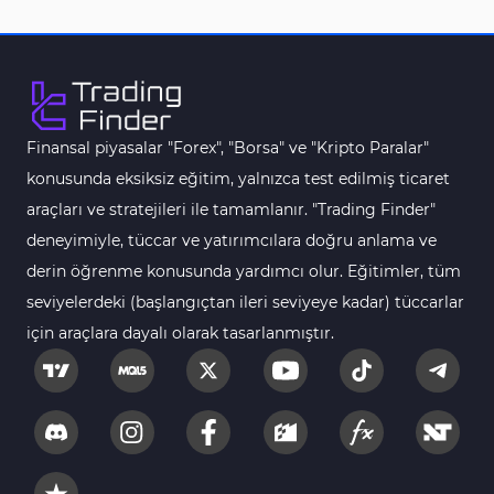
MetaTrader 4 için Haber (News) Göstergeleri
2
Endeks MT4 Göstergeleri
291
MT4 için Order Book (Emir Defteri) Göstergeleri
1
Finansal piyasalar "Forex", "Borsa" ve "Kripto Paralar"
MetaTrader 4 için Fibonacci Göstergeleri
2
konusunda eksiksiz eğitim, yalnızca test edilmiş ticaret
Swing Trading MT4 Göstergeleri
173
araçları ve stratejileri ile tamamlanır. "Trading Finder"
Bantlar ve Kanallar MT4 Göstergeleri
54
deneyimiyle, tüccar ve yatırımcılara doğru anlama ve
Kurumsal Hisse Piyasası MT4 Göstergeleri
derin öğrenme konusunda yardımcı olur. Eğitimler, tüm
285
seviyelerdeki (başlangıçtan ileri seviyeye kadar) tüccarlar
MT4 için Hareketli Göstergeleri
22
için araçlara dayalı olarak tasarlanmıştır.
Scalping MT4 Göstergeleri
320
Position Trading MT4 Göstergeleri
1
Fast Scalping MT4 Göstergeleri
46
MetaTrader 4 için Expert Advisor (EA)
4