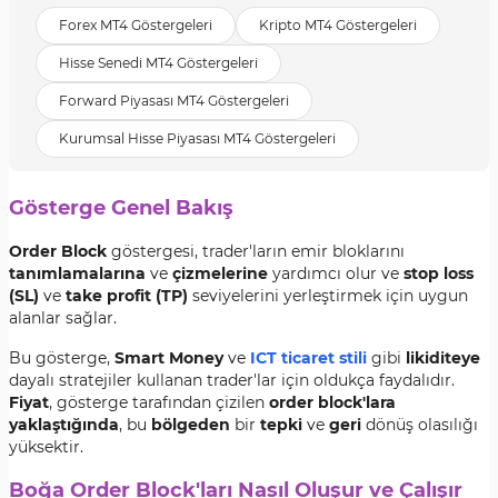
Forex MT4 Göstergeleri
Kripto MT4 Göstergeleri
Hisse Senedi MT4 Göstergeleri
Forward Piyasası MT4 Göstergeleri
Kurumsal Hisse Piyasası MT4 Göstergeleri
Gösterge Genel Bakış
Order Block
göstergesi, trader'ların emir bloklarını
tanımlamalarına
ve
çizmelerine
yardımcı olur ve
stop loss
(SL)
ve
take profit (TP)
seviyelerini yerleştirmek için uygun
alanlar sağlar.
Bu gösterge,
Smart Money
ve
ICT ticaret stili
gibi
likiditeye
dayalı stratejiler kullanan trader'lar için oldukça faydalıdır.
Fiyat
, gösterge tarafından çizilen
order block'lara
yaklaştığında
, bu
bölgeden
bir
tepki
ve
geri
dönüş olasılığı
yüksektir.
Boğa Order Block'ları Nasıl Oluşur ve Çalışır