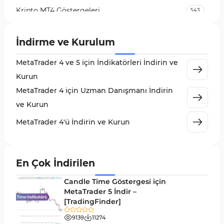
Kripto MT4 Göstergeleri
543
Vadeli İşlem Piyasası MT4 Göstergeleri
18
İndirme ve Kurulum
Emtia Piyasası MT4 Göstergeleri
232
MetaTrader 4 ve 5 için İndikatörleri İndirin ve
MetaTrader 4 için Volume Profile Göstergeleri
2
Kurun
KillZones MT4 Göstergeleri
10
MetaTrader 4 için Uzman Danışmanı İndirin
Elliott Dalga Teorisi MT4 Göstergeleri
9
ve Kurun
Giriş ve Çıkış MT4 Göstergeleri
46
MetaTrader 4'ü İndirin ve Kurun
Grafik ve Klasik MT4 Göstergeleri
48
Momentum MT4 Göstergeleri ve Osilatörler
35
En Çok İndirilen
MetaTrader 4 için Gann Göstergeleri
1
Candle Time Göstergesi için
Forward Piyasası MT4 Göstergeleri
MetaTrader 5 İndir –
177
[TradingFinder]
Döngüler MT4 Göstergeleri
30
9139
11274