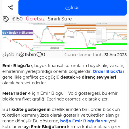
İndir
₺150
Ücretsiz
Sınırlı Süre
4bin
15bin
0
Güncellenme Tarihi:
31 Ara 2025
Emir Bloğu'lar
, büyük finansal kurumların büyük alış ve satış
emirlerinin yerleştirildiği önemli bölgelerdir.
Order Block'lar
genellikle grafikte çok güçlü
destek
ve
direnç seviyeleri
olarak hareket ederler.
MetaTrader 4
için Emir Bloğu + Void göstergesi, bu emir
bloklarını fiyat grafiği üzerinde otomatik olarak çizer.
Bu
likidite göstergenin
özelliklerinden biri, order block'un
tüketilen kısmını yüzde olarak gösterir ve tüketilen alan gri
renge dönüşür.Bu gösterge,
boğa Emir Bloğu'larını
yeşil
kutular ve
ayı Emir Bloğu'larını
kırmızı kutular olarak çizer.