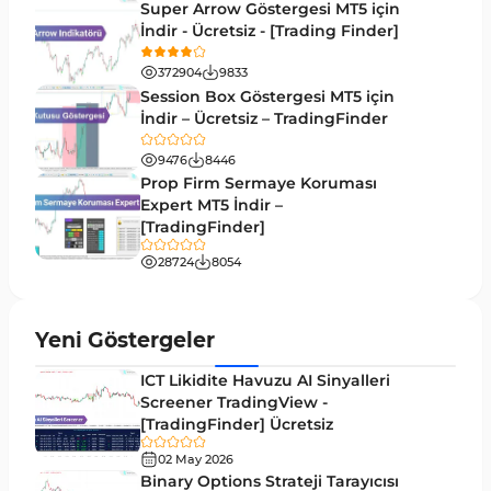
Arz ve Talep MT4 Göstergeleri
15
Super Arrow Göstergesi MT5 için
İndir - Ücretsiz - [Trading Finder]
Kırılma MT4 Göstergeleri
95
372904
9833
Likidite MT4 Göstergeleri
68
Session Box Göstergesi MT5 için
İndir – Ücretsiz – TradingFinder
Day Trading MT4 Göstergeleri
360
9476
8446
Eğitimsel MT4 Göstergeleri
9
Prop Firm Sermaye Koruması
Volatilite MT4 Göstergeleri
Expert MT5 İndir –
83
[TradingFinder]
Tersine MT4 Göstergeleri
498
28724
8054
Fiyat Hareketi MT4 Göstergeleri
87
Aralık MT4 Göstergeleri
45
Yeni Göstergeler
Mum Analizi MT4 Göstergeleri
38
ICT Likidite Havuzu AI Sinyalleri
ICT MT4 Göstergeleri
Screener TradingView -
97
[TradingFinder] Ücretsiz
Günlük ve Haftalık Zaman Dilimleri MT4
14
göstergeler
02 May 2026
Binary Options Strateji Tarayıcısı