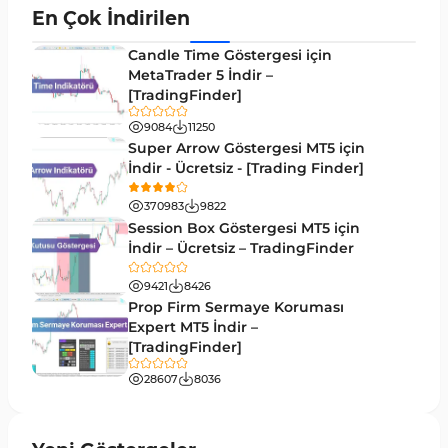
Momentum MT4 Göstergeleri ve Osilatörler
35
En Çok İndirilen
MetaTrader 4 için Gann Göstergeleri
1
Candle Time Göstergesi için
Forward Piyasası MT4 Göstergeleri
MetaTrader 5 İndir –
177
[TradingFinder]
Döngüler MT4 Göstergeleri
30
9084
11250
Arz ve Talep MT4 Göstergeleri
15
Super Arrow Göstergesi MT5 için
İndir - Ücretsiz - [Trading Finder]
Kırılma MT4 Göstergeleri
95
370983
9822
Likidite MT4 Göstergeleri
68
Session Box Göstergesi MT5 için
İndir – Ücretsiz – TradingFinder
Day Trading MT4 Göstergeleri
360
9421
8426
Eğitimsel MT4 Göstergeleri
9
Prop Firm Sermaye Koruması
Volatilite MT4 Göstergeleri
Expert MT5 İndir –
83
[TradingFinder]
Tersine MT4 Göstergeleri
498
28607
8036
Fiyat Hareketi MT4 Göstergeleri
87
Aralık MT4 Göstergeleri
45