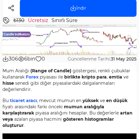
İndir
₺130
Ücretsiz
Sınırlı Süre
306
6bin
0
Güncellenme Tarihi:
31 May 2025
Mum Aralığı
(Range of Candle)
göstergesi, renkli çubuklar
kullanarak
Forex
piyasası ile
birlikte kripto para
,
emtia
ve
hisse
senedi gibi diğer piyasalardaki dalgalanmaları
değerlendirir.
Bu
ticaret aracı
, mevcut mumun en
yüksek
ve
en düşük
fiyatı arasındaki farkı önceki
mumun aralığıyla
karşılaştırarak
piyasa aralığını hesaplar. Bu değerlerle
artan
veya
azalan piyasa hacmini
gösteren histogramlar
oluşturur
.