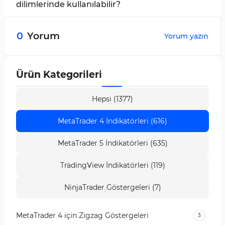
hesaplayıp gösterir.
dilimlerinde kullanılabilir?
Gösterge çoklu zaman dilimine sahiptir ve tüm
zaman dilimlerinde kullanılabilir.
0
Yorum
Yorum yazın
Ürün Kategorileri
Hepsi (1377)
MetaTrader 4 İndikatörleri (616)
MetaTrader 5 İndikatörleri (635)
TradingView İndikatörleri (119)
NinjaTrader Göstergeleri (7)
MetaTrader 4 için Zigzag Göstergeleri
3