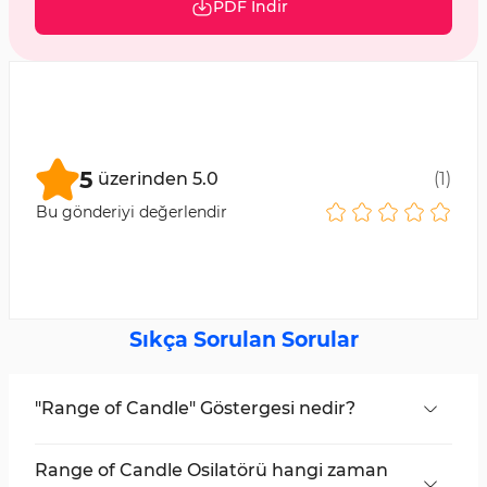
PDF İndir
5
üzerinden
5.0
(
1
)
Bu gönderiyi değerlendir
Sıkça Sorulan Sorular
"Range of Candle" Göstergesi nedir?
Bu gösterge, bir mumun fiyat aralığını (en
yüksek ve en düşük fiyat arasındaki mesafe)
Range of Candle Osilatörü hangi zaman