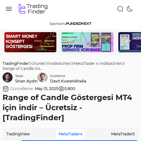
Sponsorlu
TradingFinder
Ürünler
İndikatörleri
MetaTrader 4 İndikatörleri
Range of Candle Göstergesi MT4 için indir – Ücretsiz - [TradingFinder]
Yazar:
İnceleme:
Sinan Aydın
Davit Kvaratskhelia
Güncelleme:
May 31, 2025
5.800
Range of Candle Göstergesi MT4
için indir – Ücretsiz -
[TradingFinder]
TradingView
MetaTrader4
MetaTrader5