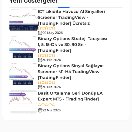
Yeni Göstergeler
Mum Analizi MT4 Göstergeleri
38
ICT Likidite Havuzu AI Sinyalleri
ICT MT4 Göstergeleri
Screener TradingView -
97
[TradingFinder] Ücretsiz
Günlük ve Haftalık Zaman Dilimleri MT4
14
göstergeler
02 May 2026
Binary Options Strateji Tarayıcısı
Risk Yönetimi MT4 Göstergeleri
1, 5, 15-Dk ve 30, 90 Sn -
21
[TradingFinder]
Hisse Senedi MT4 Göstergeleri
541
30 Nis 2026
MACD Göstergeleri MetaTrader 4 için
Binary Options Sinyal Sağlayıcı
15
Screener M1-H4 TradingView -
Pivot and Fraktallar MT4 Göstergeleri
28
[TradingFinder]
Para Birimi Gücü MT4 Göstergeleri
112
30 Nis 2026
Basit Ortalama Geri Dönüş EA
Intraday MT4 Göstergeleri
344
Expert MT5 - [TradingFinder]
MetaTrader 4’te DrawdownGöstergeleri
1
22 Nis 2026
Binary Options MT4 Göstergeleri
19
Öncü MT4 Göstergeleri
75