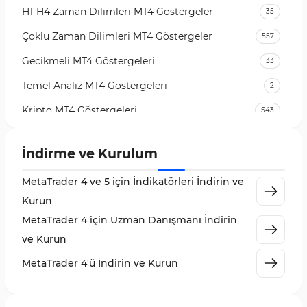
H1-H4 Zaman Dilimleri MT4 Göstergeler
35
Çoklu Zaman Dilimleri MT4 Göstergeler
557
Gecikmeli MT4 Göstergeleri
33
Temel Analiz MT4 Göstergeleri
2
Kripto MT4 Göstergeleri
543
Vadeli İşlem Piyasası MT4 Göstergeleri
18
İndirme ve Kurulum
Emtia Piyasası MT4 Göstergeleri
232
MetaTrader 4 ve 5 için İndikatörleri İndirin ve
MetaTrader 4 için Volume Profile Göstergeleri
2
Kurun
KillZones MT4 Göstergeleri
10
MetaTrader 4 için Uzman Danışmanı İndirin
Elliott Dalga Teorisi MT4 Göstergeleri
9
ve Kurun
Giriş ve Çıkış MT4 Göstergeleri
46
MetaTrader 4'ü İndirin ve Kurun
Grafik ve Klasik MT4 Göstergeleri
48