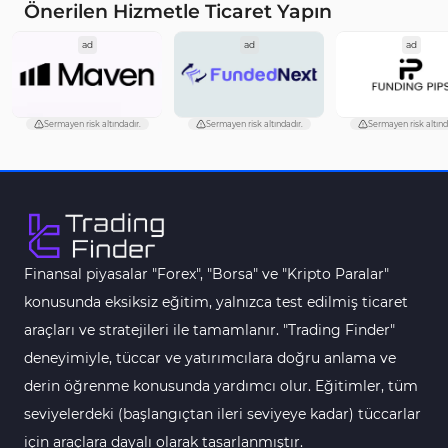
Önerilen Hizmetle Ticaret Yapın
Akıllı Para MT4 Göstergeleri
74
ad
ad
ad
Destek ve Direnç MT4 Göstergeleri
74
Harmonik MT4 Göstergeleri
30
Sermayen risk altındadır.
Sermayen risk altındadır.
Sermayen risk altınd
Aşırı Alım ve Aşırı Satım MT4 Göstergeleri
28
MetaTrader 4 için Haber (News) Göstergeleri
2
Endeks MT4 Göstergeleri
291
MT4 için Order Book (Emir Defteri) Göstergeleri
1
Finansal piyasalar "Forex", "Borsa" ve "Kripto Paralar"
MetaTrader 4 için Fibonacci Göstergeleri
2
konusunda eksiksiz eğitim, yalnızca test edilmiş ticaret
Swing Trading MT4 Göstergeleri
173
araçları ve stratejileri ile tamamlanır. "Trading Finder"
Bantlar ve Kanallar MT4 Göstergeleri
54
deneyimiyle, tüccar ve yatırımcılara doğru anlama ve
Kurumsal Hisse Piyasası MT4 Göstergeleri
derin öğrenme konusunda yardımcı olur. Eğitimler, tüm
285
seviyelerdeki (başlangıçtan ileri seviyeye kadar) tüccarlar
MT4 için Hareketli Göstergeleri
22
için araçlara dayalı olarak tasarlanmıştır.