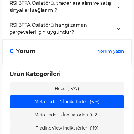
RSI 3TFA Osilatörü, traderlara alım ve satış
sinyalleri sağlar mı?
Osilatör, 3 RSI göstergesinin kesişmesine dayalı
olarak traderlara alım ve satış sinyalleri sağlar.
RSI 3TFA Osilatörü hangi zaman
çerçeveleri için uygundur?
RSI 3TFA Osilatörü tüm zaman çerçevelerine
uygulanabilir, ancak en iyi performansı 5
0
Yorum
Yorum yazın
dakikalık, 15 dakikalık, 30 dakikalık, 1 saatlik ve 4
saatlik zaman çerçevelerinde gösterir. Bu
osilatör, traderların bu zaman çerçevelerinde
Ürün Kategorileri
alım ve satış sinyallerini belirlemelerine yardımcı
olur.
Hepsi (1377)
MetaTrader 4 İndikatörleri (616)
MetaTrader 5 İndikatörleri (635)
TradingView İndikatörleri (119)