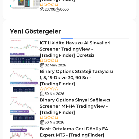
Tersine MT4 Göstergeleri
498
28708
8050
Fiyat Hareketi MT4 Göstergeleri
87
Aralık MT4 Göstergeleri
45
Yeni Göstergeler
Mum Analizi MT4 Göstergeleri
38
ICT Likidite Havuzu AI Sinyalleri
ICT MT4 Göstergeleri
Screener TradingView -
97
[TradingFinder] Ücretsiz
Günlük ve Haftalık Zaman Dilimleri MT4
14
göstergeler
02 May 2026
Binary Options Strateji Tarayıcısı
Risk Yönetimi MT4 Göstergeleri
1, 5, 15-Dk ve 30, 90 Sn -
21
[TradingFinder]
Hisse Senedi MT4 Göstergeleri
541
30 Nis 2026
MACD Göstergeleri MetaTrader 4 için
Binary Options Sinyal Sağlayıcı
15
Screener M1-H4 TradingView -
Pivot and Fraktallar MT4 Göstergeleri
28
[TradingFinder]
Para Birimi Gücü MT4 Göstergeleri
112
30 Nis 2026
Basit Ortalama Geri Dönüş EA
Intraday MT4 Göstergeleri
344
Expert MT5 - [TradingFinder]