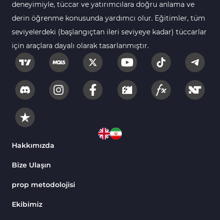
Bantlar ve Kanallar MT4 Göstergeleri
deneyimiyle, tüccar ve yatırımcılara doğru anlama ve
Kurumsal Hisse Piyasası MT4 Göstergeleri
derin öğrenme konusunda yardımcı olur. Eğitimler, tüm
285
seviyelerdeki (başlangıçtan ileri seviyeye kadar) tüccarlar
MT4 için Hareketli Göstergeleri
22
için araçlara dayalı olarak tasarlanmıştır.
Scalping MT4 Göstergeleri
320
Position Trading MT4 Göstergeleri
1
Fast Scalping MT4 Göstergeleri
46
MetaTrader 4 için Expert Advisor (EA)
4
MT4 için Isı Haritası (Heatmap) Göstergeleri
2
MetaTrader 4 için Ichimoku Göstergeleri
5
Hakkımızda
Non-Repaint MT4 Göstergeleri
28
Bize Ulaşın
Seviyeler MT4 Göstergeleri
82
prop metodolojisi
MetaTrader 4 için RSI Göstergeleri
14
Ekibimiz
Sinyal ve Tahmin MT4 Göstergeleri
230