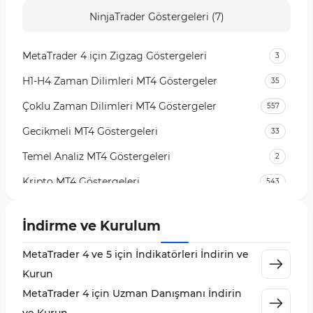
NinjaTrader Göstergeleri (7)
MetaTrader 4 için Zigzag Göstergeleri
3
H1-H4 Zaman Dilimleri MT4 Göstergeler
35
Çoklu Zaman Dilimleri MT4 Göstergeler
557
Gecikmeli MT4 Göstergeleri
33
Temel Analiz MT4 Göstergeleri
2
Kripto MT4 Göstergeleri
543
Vadeli İşlem Piyasası MT4 Göstergeleri
18
İndirme ve Kurulum
Emtia Piyasası MT4 Göstergeleri
232
MetaTrader 4 ve 5 için İndikatörleri İndirin ve
MetaTrader 4 için Volume Profile Göstergeleri
2
Kurun
KillZones MT4 Göstergeleri
10
MetaTrader 4 için Uzman Danışmanı İndirin
Elliott Dalga Teorisi MT4 Göstergeleri
9