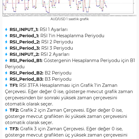
AUD/USD 1 saatlik grafik
RSI_INPUT_1:
RSI 1 Ayarları
RSI_Period_1:
RSI 1'in Hesaplanma Periyodu
RSI_Period_2:
RSI 2 Periyodu
RSI_Period_3:
RSI 3 Periyodu
RSI_INPUT_2:
RSI 2 Ayarları
RSI_Period_B1:
Göstergenin Hesaplanma Periyodu için B1
Periyodu
RSI_Period_B2:
B2 Periyodu
RSI_Period_B3:
B3 Periyodu
TF1:
RSI 3TFA Hesaplanması için Grafik 1'in Zaman
Çerçevesi. Eğer değer 0 ise, gösterge mevcut grafik zaman
çerçevesinden bir sonraki yüksek zaman çerçevesini
otomatik olarak seçer.
TF2:
Grafik 2 için Zaman Çerçevesi. Eğer değer 0 ise,
gösterge mevcut grafikten iki yüksek zaman çerçevesini
otomatik olarak seçer.
TF3:
Grafik 3 için Zaman Çerçevesi. Eğer değer 0 ise,
gösterge mevcut grafikten üç yüksek zaman çerçevesini