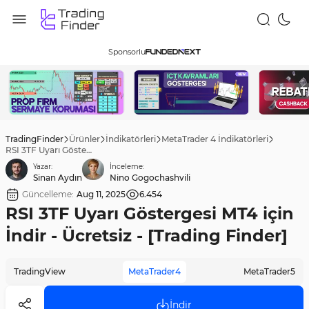
Sponsorlu
TradingFinder
Ürünler
İndikatörleri
MetaTrader 4 İndikatörleri
RSI 3TF Uyarı Göstergesi MT4 için İndir - Ücretsiz - [Trading Finder]
Yazar:
İnceleme:
Sinan Aydın
Nino Gogochashvili
Güncelleme:
Aug 11, 2025
6.454
RSI 3TF Uyarı Göstergesi MT4 için
İndir - Ücretsiz - [Trading Finder]
TradingView
MetaTrader4
MetaTrader5
İndir