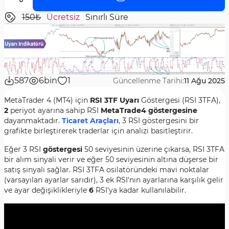
150₺
Ücretsiz
Sınırlı Süre
587
6bin
1
Güncellenme Tarihi:
11 Ağu 2025
MetaTrader 4 (MT4) için
RSI 3TF Uyarı
Göstergesi (RSI 3TFA),
2
periyot ayarına sahip RSI
MetaTrade4 göstergesine
dayanmaktadır.
Ticaret Araçları
, 3 RSI göstergesini bir
grafikte birleştirerek traderlar için analizi basitleştirir.
Eğer 3 RSI
göstergesi
50 seviyesinin üzerine çıkarsa, RSI 3TFA
bir alım sinyali verir ve eğer 50 seviyesinin altına düşerse bir
satış sinyali sağlar. RSI 3TFA osilatöründeki mavi noktalar
(varsayılan ayarlar sarıdır), 3 ek RSI'nın ayarlarına karşılık gelir
ve ayar değişiklikleriyle
6
RSI'ya kadar kullanılabilir.