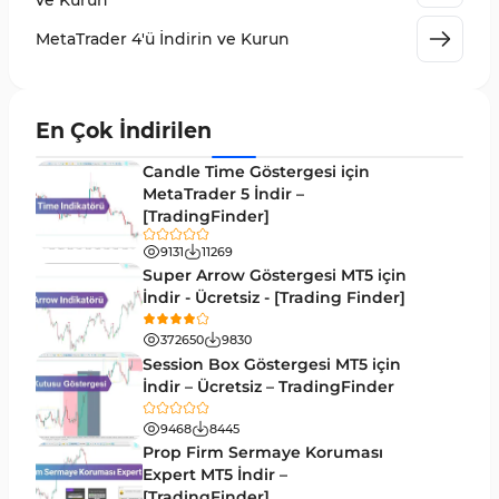
ve Kurun
Giriş ve Çıkış MT4 Göstergeleri
46
MetaTrader 4'ü İndirin ve Kurun
Grafik ve Klasik MT4 Göstergeleri
48
Momentum MT4 Göstergeleri ve Osilatörler
35
En Çok İndirilen
MetaTrader 4 için Gann Göstergeleri
1
Candle Time Göstergesi için
Forward Piyasası MT4 Göstergeleri
MetaTrader 5 İndir –
177
[TradingFinder]
Döngüler MT4 Göstergeleri
30
9131
11269
Arz ve Talep MT4 Göstergeleri
15
Super Arrow Göstergesi MT5 için
İndir - Ücretsiz - [Trading Finder]
Kırılma MT4 Göstergeleri
95
372650
9830
Likidite MT4 Göstergeleri
68
Session Box Göstergesi MT5 için
İndir – Ücretsiz – TradingFinder
Day Trading MT4 Göstergeleri
360
9468
8445
Eğitimsel MT4 Göstergeleri
9
Prop Firm Sermaye Koruması
Volatilite MT4 Göstergeleri
Expert MT5 İndir –
83
[TradingFinder]