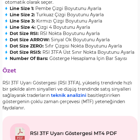
otomatik olarak seçer.
Line Size 1:
Pembe Çizgi Boyutunu Ayarla
Line Size 2:
Turkuaz Çizgi Boyutunu Ayarla
Line Size 3:
Kırmızı Çizgi Boyutunu Ayarla
Line Size 4:
Çizgi 4 Boyutunu Ayarla
Dot Size RSI:
RSI Nokta Boyutunu Ayarla
Dot Size ARROW:
Sinyal Ok Boyutunu Ayarla
Dot Size ZERO:
Sıfır Çizgisi Nokta Boyutunu Ayarla
Dot Size RSI5:
RSI 3TFA Üst Sınır Nokta Boyutunu Ayarla
Number Of Bars:
Gösterge Hesaplama İçin Bar Sayısı
Özet
RSI 3TF Uyarı Göstergesi (RSI 3TFA), yükseliş trendinde hızlı
bir şekilde alım sinyalleri ve düşüş trendinde satış sinyalleri
sağlayarak traderların
teknik analizini
basitleştirirken
göstergenin çoklu zaman çerçevesi (MTF) yeteneğinden
faydalanır.
RSI 3TF Uyarı Göstergesi MT4 PDF