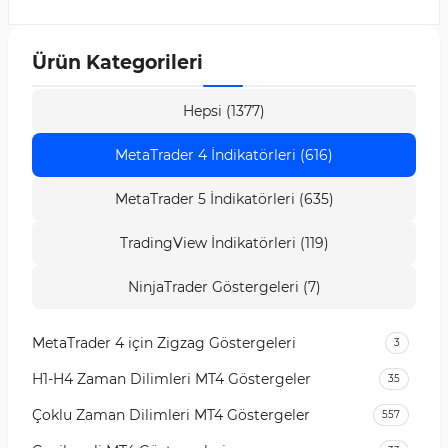
sağlar. Gösterge, potansiyel trend dönüşlerini
belirten sinyaller üretebilir.
Ürün Kategorileri
Hepsi (1377)
MetaTrader 4 İndikatörleri (616)
MetaTrader 5 İndikatörleri (635)
TradingView İndikatörleri (119)
NinjaTrader Göstergeleri (7)
MetaTrader 4 için Zigzag Göstergeleri
3
H1-H4 Zaman Dilimleri MT4 Göstergeler
35
Çoklu Zaman Dilimleri MT4 Göstergeler
557