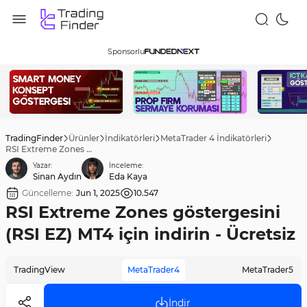
Sponsorlu
TradingFinder
Ürünler
İndikatörleri
MetaTrader 4 İndikatörleri
RSI Extreme Zones göstergesini (RSI EZ) MT4 için indirin - Ücretsiz
Yazar:
İnceleme:
Sinan Aydın
Eda Kaya
Güncelleme:
Jun 1, 2025
10.547
RSI Extreme Zones göstergesini
(RSI EZ) MT4 için indirin - Ücretsiz
TradingView
MetaTrader4
MetaTrader5
İndir