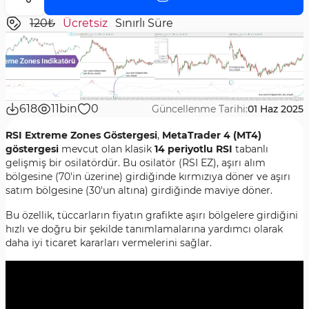
120₺
Ücretsiz
Sınırlı Süre
618
11bin
0
Güncellenme Tarihi:
01 Haz 2025
RSI Extreme Zones Göstergesi
,
MetaTrader 4 (MT4)
göstergesi
mevcut olan klasik
14 periyotlu RSI
tabanlı
gelişmiş bir osilatördür. Bu osilatör (RSI EZ), aşırı alım
bölgesine (70'in üzerine) girdiğinde kırmızıya döner ve aşırı
satım bölgesine (30'un altına) girdiğinde maviye döner.
Bu özellik, tüccarların fiyatın grafikte aşırı bölgelere girdiğini
hızlı ve doğru bir şekilde tanımlamalarına yardımcı olarak
daha iyi ticaret kararları vermelerini sağlar.