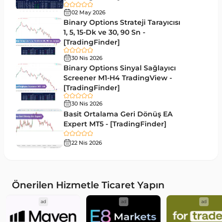
Günlük ve Haftalık Zaman Dilimleri MT4
14
göstergeler
02 May 2026
Binary Options Strateji Tarayıcısı
Risk Yönetimi MT4 Göstergeleri
1, 5, 15-Dk ve 30, 90 Sn -
21
[TradingFinder]
Hisse Senedi MT4 Göstergeleri
541
30 Nis 2026
MACD Göstergeleri MetaTrader 4 için
Binary Options Sinyal Sağlayıcı
15
Screener M1-H4 TradingView -
Pivot and Fraktallar MT4 Göstergeleri
28
[TradingFinder]
Para Birimi Gücü MT4 Göstergeleri
112
30 Nis 2026
Basit Ortalama Geri Dönüş EA
Intraday MT4 Göstergeleri
344
Expert MT5 - [TradingFinder]
MetaTrader 4’te DrawdownGöstergeleri
1
22 Nis 2026
Binary Options MT4 Göstergeleri
19
Öncü MT4 Göstergeleri
75
Önerilen Hizmetle Ticaret Yapın
Akıllı Para MT4 Göstergeleri
74
ad
ad
ad
Destek ve Direnç MT4 Göstergeleri
74