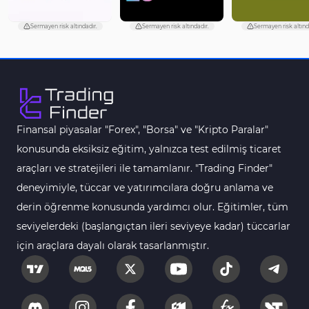
Harmonik MT4 Göstergeleri
30
Sermayen risk altındadır.
Sermayen risk altındadır.
Sermayen risk altınd
Aşırı Alım ve Aşırı Satım MT4 Göstergeleri
28
MetaTrader 4 için Haber (News) Göstergeleri
2
Endeks MT4 Göstergeleri
291
MT4 için Order Book (Emir Defteri) Göstergeleri
1
Finansal piyasalar "Forex", "Borsa" ve "Kripto Paralar"
MetaTrader 4 için Fibonacci Göstergeleri
2
konusunda eksiksiz eğitim, yalnızca test edilmiş ticaret
Swing Trading MT4 Göstergeleri
173
araçları ve stratejileri ile tamamlanır. "Trading Finder"
Bantlar ve Kanallar MT4 Göstergeleri
54
deneyimiyle, tüccar ve yatırımcılara doğru anlama ve
Kurumsal Hisse Piyasası MT4 Göstergeleri
derin öğrenme konusunda yardımcı olur. Eğitimler, tüm
285
seviyelerdeki (başlangıçtan ileri seviyeye kadar) tüccarlar
MT4 için Hareketli Göstergeleri
22
için araçlara dayalı olarak tasarlanmıştır.
Scalping MT4 Göstergeleri
320
Position Trading MT4 Göstergeleri
1
Fast Scalping MT4 Göstergeleri
46