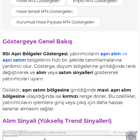
Forex MT4 Göstergeleri
Kripto MT4 Göstergeleri
Hisse Senedi MT4 Göstergeleri
Kurumsal Hisse Piyasası MT4 Göstergeleri
Göstergeye Genel Bakış
RSI Aşırı Bölgeler Göstergesi
, yatırımcıların
aşırı alım
ve
aşırı satım
bölgelerini hızlı bir şekilde tanımlamalarına
yardımcı olur. Gösterge, doyum bölgelerine girildiğinde renk
değiştirerek ve
alım
veya
satım sinyalleri
göstererek
yatırımcıları uyarır.
Osilatör,
aşırı satım bölgesine
girildiğinde
mavi
,
aşırı alım
bölgesine
ulaşıldığında ise
kırmızı
renge döner. Bu özellikler,
yatırımcıların işlemlere giriş veya çıkış için daha hassas
kararlar almasını sağlar.
Alım Sinyali (Yükseliş Trend Sinyalleri)