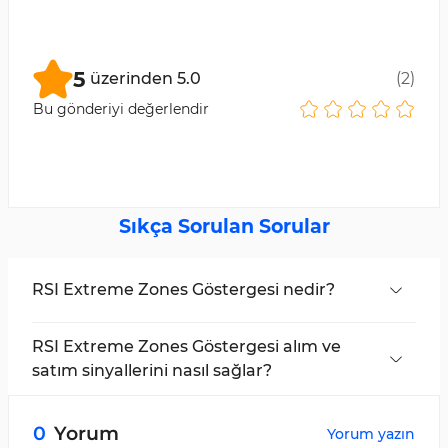
5
üzerinden
5.0
(
2
)
Bu gönderiyi değerlendir
Sıkça Sorulan Sorular
RSI Extreme Zones Göstergesi nedir?
RSI Extreme Zones Göstergesi
,
Relative
Strength Index (RSI)
'ye dayalı, aşırı alım ve aşırı
RSI Extreme Zones Göstergesi alım ve
satım bölgelerini tanımlayan bir araçtır. RSI
satım sinyallerini nasıl sağlar?
grafiğinde aşırı alım veya aşırı satım seviyelerine
Bu gösterge, RSI grafiğinde aşırı alım (70'in
ulaşan belirli alanları vurgular.
üzerinde) veya aşırı satım (30'un altında)
0
Yorum
Yorum yazın
koşullarını tespit ederek alım ve satım sinyalleri