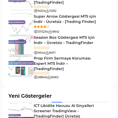
[TradingFinder]
Döngüler MT4 Göstergeleri
30
9204
11292
Arz ve Talep MT4 Göstergeleri
15
Super Arrow Göstergesi MT5 için
İndir - Ücretsiz - [Trading Finder]
Kırılma MT4 Göstergeleri
95
375234
9842
Likidite MT4 Göstergeleri
68
Session Box Göstergesi MT5 için
İndir – Ücretsiz – TradingFinder
Day Trading MT4 Göstergeleri
360
9544
8471
Eğitimsel MT4 Göstergeleri
9
Prop Firm Sermaye Koruması
Volatilite MT4 Göstergeleri
Expert MT5 İndir –
83
[TradingFinder]
Tersine MT4 Göstergeleri
498
28840
8060
Fiyat Hareketi MT4 Göstergeleri
87
Aralık MT4 Göstergeleri
45
Yeni Göstergeler
Mum Analizi MT4 Göstergeleri
38
ICT Likidite Havuzu AI Sinyalleri
ICT MT4 Göstergeleri
Screener TradingView -
97
[TradingFinder] Ücretsiz