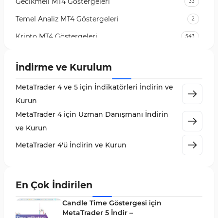
Gecikmeli MT4 Göstergeleri
33
Temel Analiz MT4 Göstergeleri
2
Kripto MT4 Göstergeleri
543
Vadeli İşlem Piyasası MT4 Göstergeleri
18
İndirme ve Kurulum
Emtia Piyasası MT4 Göstergeleri
232
MetaTrader 4 ve 5 için İndikatörleri İndirin ve
MetaTrader 4 için Volume Profile Göstergeleri
2
Kurun
KillZones MT4 Göstergeleri
10
MetaTrader 4 için Uzman Danışmanı İndirin
Elliott Dalga Teorisi MT4 Göstergeleri
9
ve Kurun
Giriş ve Çıkış MT4 Göstergeleri
46
MetaTrader 4'ü İndirin ve Kurun
Grafik ve Klasik MT4 Göstergeleri
48
Momentum MT4 Göstergeleri ve Osilatörler
35
En Çok İndirilen
MetaTrader 4 için Gann Göstergeleri
1
Candle Time Göstergesi için
Forward Piyasası MT4 Göstergeleri
MetaTrader 5 İndir –
177