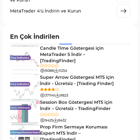
ve Kurun
Giriş ve Çıkış MT4 Göstergeleri
46
MetaTrader 4'ü İndirin ve Kurun
Grafik ve Klasik MT4 Göstergeleri
48
Momentum MT4 Göstergeleri ve Osilatörler
35
En Çok İndirilen
MetaTrader 4 için Gann Göstergeleri
1
Candle Time Göstergesi için
Forward Piyasası MT4 Göstergeleri
MetaTrader 5 İndir –
177
[TradingFinder]
Döngüler MT4 Göstergeleri
30
9088
11254
Arz ve Talep MT4 Göstergeleri
15
Super Arrow Göstergesi MT5 için
İndir - Ücretsiz - [Trading Finder]
Kırılma MT4 Göstergeleri
95
371141
9823
Likidite MT4 Göstergeleri
68
Session Box Göstergesi MT5 için
İndir – Ücretsiz – TradingFinder
Day Trading MT4 Göstergeleri
360
9425
8432
Eğitimsel MT4 Göstergeleri
9
Prop Firm Sermaye Koruması
Volatilite MT4 Göstergeleri
Expert MT5 İndir –
83
[TradingFinder]