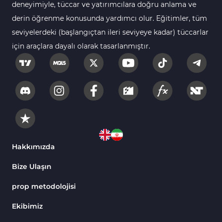
Bantlar ve Kanallar MT4 Göstergeleri
deneyimiyle, tüccar ve yatırımcılara doğru anlama ve
Kurumsal Hisse Piyasası MT4 Göstergeleri
derin öğrenme konusunda yardımcı olur. Eğitimler, tüm
285
seviyelerdeki (başlangıçtan ileri seviyeye kadar) tüccarlar
MT4 için Hareketli Göstergeleri
22
için araçlara dayalı olarak tasarlanmıştır.
Scalping MT4 Göstergeleri
320
Position Trading MT4 Göstergeleri
1
Fast Scalping MT4 Göstergeleri
46
MetaTrader 4 için Expert Advisor (EA)
4
MT4 için Isı Haritası (Heatmap) Göstergeleri
2
MetaTrader 4 için Ichimoku Göstergeleri
5
Hakkımızda
Non-Repaint MT4 Göstergeleri
28
Bize Ulaşın
Seviyeler MT4 Göstergeleri
82
prop metodolojisi
MetaTrader 4 için RSI Göstergeleri
14
Ekibimiz
Sinyal ve Tahmin MT4 Göstergeleri
230