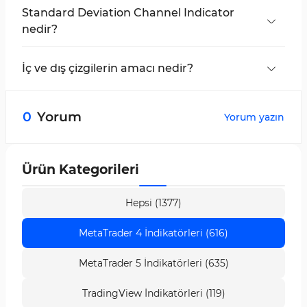
Standard Deviation Channel Indicator
nedir?
MetaTrader 4'te, fiyat standart sapmasına dayalı
kanallar çizen ve destek-direnç seviyelerini
İç ve dış çizgilerin amacı nedir?
gösteren bir araçtır.
İç çizgiler, kısa vadeli destek ve direnç
seviyelerini belirtir. Dış çizgiler, aşırı alım ve aşırı
0
Yorum
Yorum yazın
satım bölgelerini gösterir.
Ürün Kategorileri
Hepsi (1377)
MetaTrader 4 İndikatörleri (616)
MetaTrader 5 İndikatörleri (635)
TradingView İndikatörleri (119)