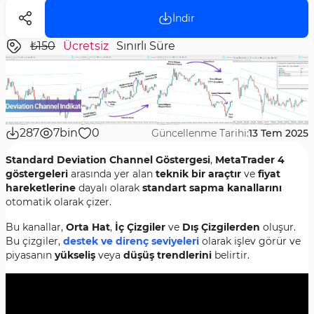
İndir
₺150
Ücretsiz
Sınırlı Süre
287
7bin
0
Güncellenme Tarihi:
13 Tem 2025
Standard Deviation Channel Göstergesi
,
MetaTrader 4
göstergeleri
arasında yer alan
teknik bir araçtır
ve
fiyat
hareketlerine
dayalı olarak
standart sapma kanallarını
otomatik olarak çizer.
Bu kanallar,
Orta Hat
,
İç Çizgiler
ve
Dış Çizgilerden
oluşur.
Bu çizgiler,
destek ve direnç seviyeleri
olarak işlev görür ve
piyasanın
yükseliş
veya
düşüş trendlerini
belirtir.