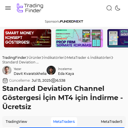
Sponsorlu
TradingFinder
Ürünler
İndikatörleri
MetaTrader 4 İndikatörleri
Standard Deviation Channel Göstergesi İçin MT4 için İndirme - Ücretsiz
Yazar:
İnceleme:
Davit Kvaratskhelia
Eda Kaya
Güncelleme:
Jul 13, 2025
6.538
Standard Deviation Channel
Göstergesi İçin MT4 için İndirme -
Ücretsiz
TradingView
MetaTrader4
MetaTrader5