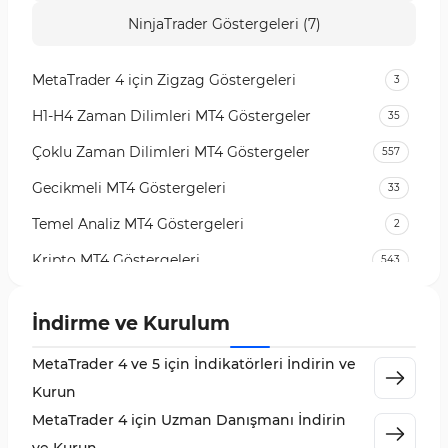
NinjaTrader Göstergeleri (7)
MetaTrader 4 için Zigzag Göstergeleri
3
H1-H4 Zaman Dilimleri MT4 Göstergeler
35
Çoklu Zaman Dilimleri MT4 Göstergeler
557
Gecikmeli MT4 Göstergeleri
33
Temel Analiz MT4 Göstergeleri
2
Kripto MT4 Göstergeleri
543
Vadeli İşlem Piyasası MT4 Göstergeleri
18
İndirme ve Kurulum
Emtia Piyasası MT4 Göstergeleri
232
MetaTrader 4 ve 5 için İndikatörleri İndirin ve
MetaTrader 4 için Volume Profile Göstergeleri
2
Kurun
KillZones MT4 Göstergeleri
10
MetaTrader 4 için Uzman Danışmanı İndirin
Elliott Dalga Teorisi MT4 Göstergeleri
9