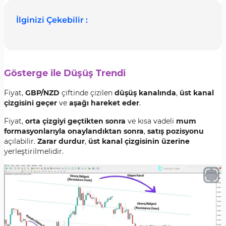
İlginizi Çekebilir :
Gösterge ile Düşüş Trendi
Fiyat,
GBP/NZD
çiftinde çizilen
düşüş kanalında
,
üst kanal
çizgisini geçer
ve
aşağı hareket eder
.
Fiyat,
orta çizgiyi geçtikten sonra
ve kısa vadeli
mum
formasyonlarıyla onaylandıktan sonra
,
satış pozisyonu
açılabilir.
Zarar durdur
,
üst kanal çizgisinin üzerine
yerleştirilmelidir.