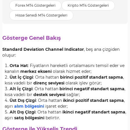
Forex MT4 Göstergeleri
Kripto MT4 Göstergeleri
Hisse Senedi MT4 Göstergeleri
Gösterge Genel Bakış
Standard Deviation Channel Indicator
, beş ana çizgiden
oluşur:
Orta Hat
: Fiyatların hareketli ortalamasını temsil eder ve
kanalın
merkez ekseni
olarak hizmet eder;
Üst İç Çizgi
: Orta hattan
birinci pozitif standart sapma
,
kısa vadeli bir
direnç seviyesi
olarak işlev görür;
Alt İç Çizgi
: Orta hattan
birinci negatif standart sapma
,
kısa vadeli bir
destek seviyesi
sağlar;
Üst Dış Çizgi
: Orta hattan
ikinci pozitif standart sapma
,
aşırı
alım bölgesini
işaret eder;
Alt Dış Çizgi
: Orta hattan
ikinci negatif standart sapma
,
aşırı
satış bölgesini
belirtir.
Gösterge ile Yükseliş Trendi