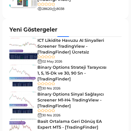
Tersine MT4 Göstergeleri
498
28620
8038
Fiyat Hareketi MT4 Göstergeleri
87
Aralık MT4 Göstergeleri
45
Yeni Göstergeler
Mum Analizi MT4 Göstergeleri
38
ICT Likidite Havuzu AI Sinyalleri
ICT MT4 Göstergeleri
Screener TradingView -
97
[TradingFinder] Ücretsiz
Günlük ve Haftalık Zaman Dilimleri MT4
14
göstergeler
02 May 2026
Binary Options Strateji Tarayıcısı
Risk Yönetimi MT4 Göstergeleri
1, 5, 15-Dk ve 30, 90 Sn -
21
[TradingFinder]
Hisse Senedi MT4 Göstergeleri
541
30 Nis 2026
MACD Göstergeleri MetaTrader 4 için
Binary Options Sinyal Sağlayıcı
15
Screener M1-H4 TradingView -
Pivot and Fraktallar MT4 Göstergeleri
28
[TradingFinder]
Para Birimi Gücü MT4 Göstergeleri
112
30 Nis 2026
Basit Ortalama Geri Dönüş EA
Intraday MT4 Göstergeleri
344
Expert MT5 - [TradingFinder]