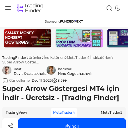
Sponsorlu
TradingFinder
Ürünler
İndikatörleri
MetaTrader 4 İndikatörleri
Super Arrow Göstergesi MT4 için İndir - Ücretsiz - [Trading Finder]
Yazar:
İnceleme:
Davit Kvaratskhelia
Nino Gogochashvili
Güncelleme:
Dec 11, 2025
8.599
Super Arrow Göstergesi MT4 için
İndir - Ücretsiz - [Trading Finder]
TradingView
MetaTrader4
MetaTrader5
İndir