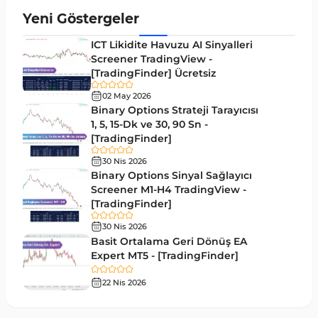
Aralık MT4 Göstergeleri
45
Yeni Göstergeler
Mum Analizi MT4 Göstergeleri
38
ICT Likidite Havuzu AI Sinyalleri
ICT MT4 Göstergeleri
Screener TradingView -
97
[TradingFinder] Ücretsiz
Günlük ve Haftalık Zaman Dilimleri MT4
14
göstergeler
02 May 2026
Binary Options Strateji Tarayıcısı
Risk Yönetimi MT4 Göstergeleri
1, 5, 15-Dk ve 30, 90 Sn -
21
[TradingFinder]
Hisse Senedi MT4 Göstergeleri
541
30 Nis 2026
MACD Göstergeleri MetaTrader 4 için
Binary Options Sinyal Sağlayıcı
15
Screener M1-H4 TradingView -
Pivot and Fraktallar MT4 Göstergeleri
28
[TradingFinder]
Para Birimi Gücü MT4 Göstergeleri
112
30 Nis 2026
Basit Ortalama Geri Dönüş EA
Intraday MT4 Göstergeleri
344
Expert MT5 - [TradingFinder]
MetaTrader 4’te DrawdownGöstergeleri
1
22 Nis 2026
Binary Options MT4 Göstergeleri
19