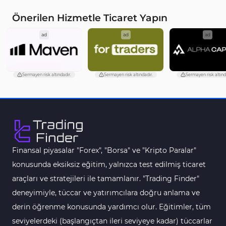
Öncü MT4 Göstergeleri
75
Önerilen Hizmetle Ticaret Yapın
Akıllı Para MT4 Göstergeleri
74
ad
ad
ad
Destek ve Direnç MT4 Göstergeleri
74
Harmonik MT4 Göstergeleri
30
Sermayen risk altındadır.
Sermayen risk altındadır.
Sermayen risk altınd
Aşırı Alım ve Aşırı Satım MT4 Göstergeleri
28
MetaTrader 4 için Haber (News) Göstergeleri
2
Endeks MT4 Göstergeleri
291
MT4 için Order Book (Emir Defteri) Göstergeleri
1
Finansal piyasalar "Forex", "Borsa" ve "Kripto Paralar"
MetaTrader 4 için Fibonacci Göstergeleri
2
konusunda eksiksiz eğitim, yalnızca test edilmiş ticaret
Swing Trading MT4 Göstergeleri
173
araçları ve stratejileri ile tamamlanır. "Trading Finder"
Bantlar ve Kanallar MT4 Göstergeleri
54
deneyimiyle, tüccar ve yatırımcılara doğru anlama ve
Kurumsal Hisse Piyasası MT4 Göstergeleri
derin öğrenme konusunda yardımcı olur. Eğitimler, tüm
285
seviyelerdeki (başlangıçtan ileri seviyeye kadar) tüccarlar
MT4 için Hareketli Göstergeleri
22