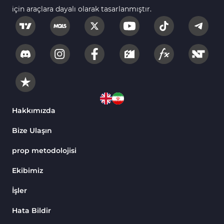
için araçlara dayalı olarak tasarlanmıştır.
Scalping MT4 Göstergeleri
320
Position Trading MT4 Göstergeleri
1
Fast Scalping MT4 Göstergeleri
46
MetaTrader 4 için Expert Advisor (EA)
4
MT4 için Isı Haritası (Heatmap) Göstergeleri
2
MetaTrader 4 için Ichimoku Göstergeleri
5
Hakkımızda
Non-Repaint MT4 Göstergeleri
28
Bize Ulaşın
Seviyeler MT4 Göstergeleri
82
prop metodolojisi
MetaTrader 4 için RSI Göstergeleri
14
Ekibimiz
Sinyal ve Tahmin MT4 Göstergeleri
230
İşler
MT4’te Desen Tanıma Göstergeleri
1
Hata Bildir
Hacim MT4 Göstergeleri
23