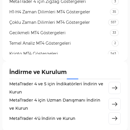
MetaTrader 4 için Zigzag Göstergeleri
3
H1-H4 Zaman Dilimleri MT4 Göstergeler
35
Çoklu Zaman Dilimleri MT4 Göstergeler
557
Gecikmeli MT4 Göstergeleri
33
Temel Analiz MT4 Göstergeleri
2
Kripto MT4 Göstergeleri
543
Vadeli İşlem Piyasası MT4 Göstergeleri
18
İndirme ve Kurulum
Emtia Piyasası MT4 Göstergeleri
232
MetaTrader 4 ve 5 için İndikatörleri İndirin ve
MetaTrader 4 için Volume Profile Göstergeleri
2
Kurun
KillZones MT4 Göstergeleri
10
MetaTrader 4 için Uzman Danışmanı İndirin
Elliott Dalga Teorisi MT4 Göstergeleri
9
ve Kurun
Giriş ve Çıkış MT4 Göstergeleri
46
MetaTrader 4'ü İndirin ve Kurun
Grafik ve Klasik MT4 Göstergeleri
48