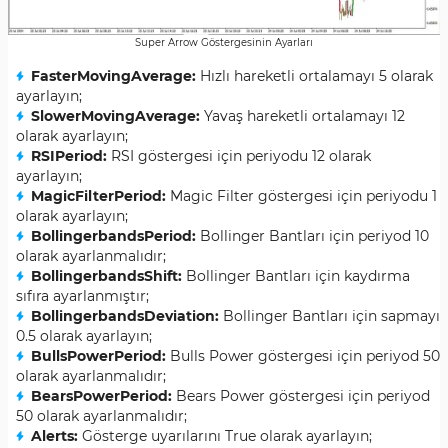
Super Arrow Göstergesinin Ayarları
FasterMovingAverage:
Hızlı hareketli ortalamayı 5 olarak
ayarlayın;
SlowerMovingAverage:
Yavaş hareketli ortalamayı 12
olarak ayarlayın;
RSIPeriod:
RSI göstergesi için periyodu 12 olarak
ayarlayın;
MagicFilterPeriod:
Magic Filter göstergesi için periyodu 1
olarak ayarlayın;
BollingerbandsPeriod:
Bollinger Bantları için periyod 10
olarak ayarlanmalıdır;
BollingerbandsShift:
Bollinger Bantları için kaydırma
sıfıra ayarlanmıştır;
BollingerbandsDeviation:
Bollinger Bantları için sapmayı
0.5 olarak ayarlayın;
BullsPowerPeriod:
Bulls Power göstergesi için periyod 50
olarak ayarlanmalıdır;
BearsPowerPeriod:
Bears Power göstergesi için periyod
50 olarak ayarlanmalıdır;
Alerts:
Gösterge uyarılarını True olarak ayarlayın;