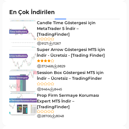
Momentum MT4 Göstergeleri ve Osilatörler
35
En Çok İndirilen
MetaTrader 4 için Gann Göstergeleri
1
Candle Time Göstergesi için
Forward Piyasası MT4 Göstergeleri
MetaTrader 5 İndir –
177
[TradingFinder]
Döngüler MT4 Göstergeleri
30
9127
11267
Arz ve Talep MT4 Göstergeleri
15
Super Arrow Göstergesi MT5 için
İndir - Ücretsiz - [Trading Finder]
Kırılma MT4 Göstergeleri
95
372468
9829
Likidite MT4 Göstergeleri
68
Session Box Göstergesi MT5 için
İndir – Ücretsiz – TradingFinder
Day Trading MT4 Göstergeleri
360
9464
8445
Eğitimsel MT4 Göstergeleri
9
Prop Firm Sermaye Koruması
Volatilite MT4 Göstergeleri
Expert MT5 İndir –
83
[TradingFinder]
Tersine MT4 Göstergeleri
498
28700
8048
Fiyat Hareketi MT4 Göstergeleri
87