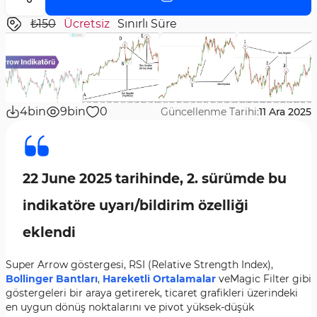
₺150
Ücretsiz
Sınırlı Süre
4bin
9bin
0
Güncellenme Tarihi:
11 Ara 2025
22 June 2025 tarihinde, 2. sürümde bu
indikatöre uyarı/bildirim özelliği
eklendi
Super Arrow göstergesi, RSI (Relative Strength Index),
Bollinger Bantları
,
Hareketli Ortalamalar
veMagic Filter gibi
göstergeleri bir araya getirerek, ticaret grafikleri üzerindeki
en uygun dönüş noktalarını ve pivot yüksek-düşük