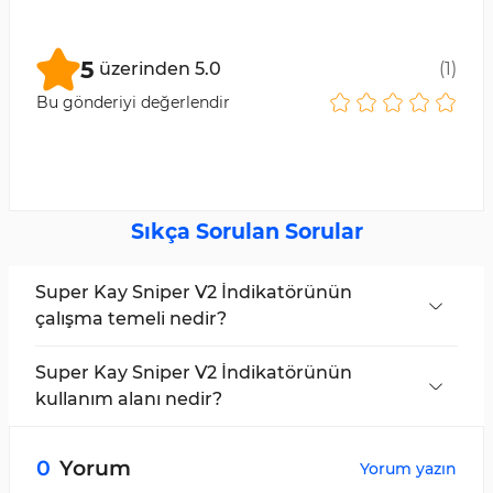
5
üzerinden
5.0
(
1
)
Bu gönderiyi değerlendir
Sıkça Sorulan Sorular
Super Kay Sniper V2 İndikatörünün
çalışma temeli nedir?
Bu indikatör, fiyat dalgalanmalarına yanıt veren
uyarlamalı kanallar üzerine çalışır ve dinamik
Super Kay Sniper V2 İndikatörünün
destek ile direnç bölgelerini gösterir.
kullanım alanı nedir?
Bu indikatör, fiyat dönüşlerini tanımlamak ve
uygun giriş-çıkış noktalarını belirlemek için
0
Yorum
Yorum yazın
tasarlanmıştır; hem kısa vadeli hem de uzun