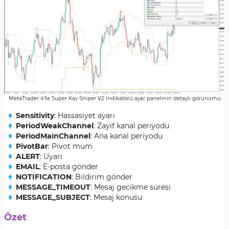
MetaTrader 4’te Super Kay Sniper V2 İndikatörü ayar panelinin detaylı görünümü
Sensitivity
: Hassasiyet ayarı
PeriodWeakChannel
: Zayıf kanal periyodu
PeriodMainChannel
: Ana kanal periyodu
PivotBar
: Pivot mum
ALERT
: Uyarı
EMAIL
: E-posta gönder
NOTIFICATION
: Bildirim gönder
MESSAGE_TIMEOUT
: Mesaj gecikme süresi
MESSAGE_SUBJECT
: Mesaj konusu
Özet