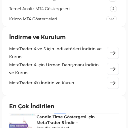
Temel Analiz MT4 Göstergeleri
2
Kripto MT4 Göstergeleri
543
Vadeli İşlem Piyasası MT4 Göstergeleri
18
İndirme ve Kurulum
Emtia Piyasası MT4 Göstergeleri
232
MetaTrader 4 ve 5 için İndikatörleri İndirin ve
MetaTrader 4 için Volume Profile Göstergeleri
2
Kurun
KillZones MT4 Göstergeleri
10
MetaTrader 4 için Uzman Danışmanı İndirin
Elliott Dalga Teorisi MT4 Göstergeleri
9
ve Kurun
Giriş ve Çıkış MT4 Göstergeleri
46
MetaTrader 4'ü İndirin ve Kurun
Grafik ve Klasik MT4 Göstergeleri
48
Momentum MT4 Göstergeleri ve Osilatörler
35
En Çok İndirilen
MetaTrader 4 için Gann Göstergeleri
1
Candle Time Göstergesi için
Forward Piyasası MT4 Göstergeleri
MetaTrader 5 İndir –
177