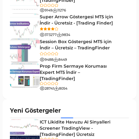
[TradingFinder]
Döngüler MT4 Göstergeleri
30
9149
11276
Arz ve Talep MT4 Göstergeleri
15
Super Arrow Göstergesi MT5 için
İndir - Ücretsiz - [Trading Finder]
Kırılma MT4 Göstergeleri
95
373277
9834
Likidite MT4 Göstergeleri
68
Session Box Göstergesi MT5 için
İndir – Ücretsiz – TradingFinder
Day Trading MT4 Göstergeleri
360
9488
8449
Eğitimsel MT4 Göstergeleri
9
Prop Firm Sermaye Koruması
Volatilite MT4 Göstergeleri
Expert MT5 İndir –
83
[TradingFinder]
Tersine MT4 Göstergeleri
498
28741
8054
Fiyat Hareketi MT4 Göstergeleri
87
Aralık MT4 Göstergeleri
45
Yeni Göstergeler
Mum Analizi MT4 Göstergeleri
38
ICT Likidite Havuzu AI Sinyalleri
ICT MT4 Göstergeleri
Screener TradingView -
97
[TradingFinder] Ücretsiz
Günlük ve Haftalık Zaman Dilimleri MT4