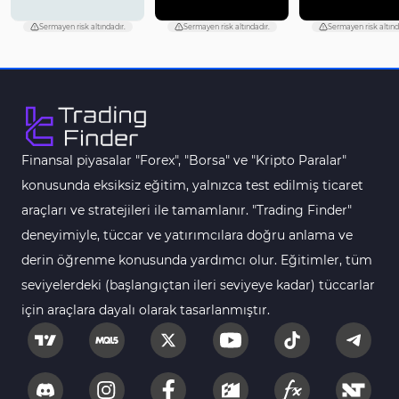
Harmonik MT4 Göstergeleri
30
Sermayen risk altındadır.
Sermayen risk altındadır.
Sermayen risk altınd
Aşırı Alım ve Aşırı Satım MT4 Göstergeleri
28
MetaTrader 4 için Haber (News) Göstergeleri
2
Endeks MT4 Göstergeleri
291
MT4 için Order Book (Emir Defteri) Göstergeleri
1
Finansal piyasalar "Forex", "Borsa" ve "Kripto Paralar"
MetaTrader 4 için Fibonacci Göstergeleri
2
konusunda eksiksiz eğitim, yalnızca test edilmiş ticaret
Swing Trading MT4 Göstergeleri
173
araçları ve stratejileri ile tamamlanır. "Trading Finder"
Bantlar ve Kanallar MT4 Göstergeleri
54
deneyimiyle, tüccar ve yatırımcılara doğru anlama ve
Kurumsal Hisse Piyasası MT4 Göstergeleri
derin öğrenme konusunda yardımcı olur. Eğitimler, tüm
285
seviyelerdeki (başlangıçtan ileri seviyeye kadar) tüccarlar
MT4 için Hareketli Göstergeleri
22
için araçlara dayalı olarak tasarlanmıştır.
Scalping MT4 Göstergeleri
320
Position Trading MT4 Göstergeleri
1
Fast Scalping MT4 Göstergeleri
46