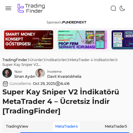
Sponsorlu
TradingFinder
Ürünler
İndikatörleri
MetaTrader 4 İndikatörleri
Super Kay Sniper V2 İndikatörü MetaTrader 4 – Ücretsiz İndir [TradingFinder]
Yazar:
İnceleme:
Sinan Aydın
Davit Kvaratskhelia
Güncelleme:
Oct 29, 2025
6.416
Super Kay Sniper V2 İndikatörü
MetaTrader 4 – Ücretsiz İndir
[TradingFinder]
TradingView
MetaTrader4
MetaTrader5