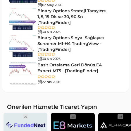
14
göstergeler
02 May 2026
Binary Options Strateji Tarayıcısı
Risk Yönetimi MT4 Göstergeleri
1, 5, 15-Dk ve 30, 90 Sn -
21
[TradingFinder]
Hisse Senedi MT4 Göstergeleri
541
30 Nis 2026
MACD Göstergeleri MetaTrader 4 için
Binary Options Sinyal Sağlayıcı
15
Screener M1-H4 TradingView -
Pivot and Fraktallar MT4 Göstergeleri
28
[TradingFinder]
Para Birimi Gücü MT4 Göstergeleri
112
30 Nis 2026
Basit Ortalama Geri Dönüş EA
Intraday MT4 Göstergeleri
344
Expert MT5 - [TradingFinder]
MetaTrader 4’te DrawdownGöstergeleri
1
22 Nis 2026
Binary Options MT4 Göstergeleri
19
Öncü MT4 Göstergeleri
75
Önerilen Hizmetle Ticaret Yapın
Akıllı Para MT4 Göstergeleri
74
ad
ad
ad
Destek ve Direnç MT4 Göstergeleri
74