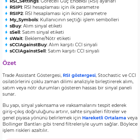
RSI_Settings
: Göreceli Güç Endeksi (RSI) ayarları
RSIP1
: RSI hesaplaması için ilk parametre
RSIP2
: RSI hesaplaması için ikinci parametre
My_Symbols
: Kullanıcının seçtiği işlem sembolleri
sBuy
: Alım sinyal etiketi
sSell
: Satım sinyal etiketi
sWait
: Bekleme/Nötr etiketi
sCCIAgainstBuy
: Alım karşıtı CCI sinyali
sCCIAgainstSell
: Satım karşıtı CCI sinyali
Özet
Trade Assistant Göstergesi,
RSI göstergesi
, Stochastic ve CCI
osilatörlerini çoklu zaman dilimi analiziyle birleştirerek alım,
satım veya nötr durumları gösteren hassas bir sinyal paneli
sunar.
Bu yapı, sinyal yakınsama ve ıraksamalarını tespit ederek
giriş–çıkış doğruluğunu artırır, sahte sinyalleri filtreler ve
genel piyasa yönünü belirlemek için
Hareketli Ortalama
veya
Bollinger Bantları gibi trend filtreleriyle uyum sağlar. Böylece
işlem riskleri azaltılır.