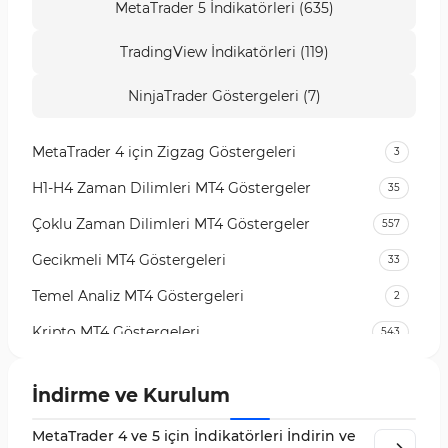
MetaTrader 5 İndikatörleri (635)
TradingView İndikatörleri (119)
NinjaTrader Göstergeleri (7)
MetaTrader 4 için Zigzag Göstergeleri
3
H1-H4 Zaman Dilimleri MT4 Göstergeler
35
Çoklu Zaman Dilimleri MT4 Göstergeler
557
Gecikmeli MT4 Göstergeleri
33
Temel Analiz MT4 Göstergeleri
2
Kripto MT4 Göstergeleri
543
Vadeli İşlem Piyasası MT4 Göstergeleri
18
İndirme ve Kurulum
Emtia Piyasası MT4 Göstergeleri
232
MetaTrader 4 ve 5 için İndikatörleri İndirin ve
MetaTrader 4 için Volume Profile Göstergeleri
2