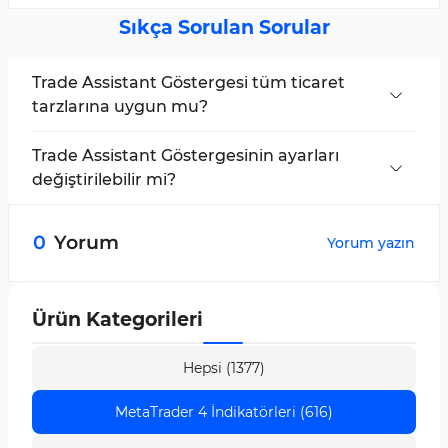
Sıkça Sorulan Sorular
Trade Assistant Göstergesi tüm ticaret
tarzlarına uygun mu?
Evet, Bu gösterge, kısa, orta ve uzun vadeli
işlemlerde kullanılabilir.
Trade Assistant Göstergesinin ayarları
değiştirilebilir mi?
Evet, Kullanıcılar osilatör hesaplama
periyotlarını, incelenen zaman dilimlerini, renk
0
Yorum
Yorum yazın
şemalarını ve sinyal paneli görünümünü kendi
ticaret tarzlarına göre özelleştirebilir.
Ürün Kategorileri
Hepsi (1377)
MetaTrader 4 İndikatörleri (616)