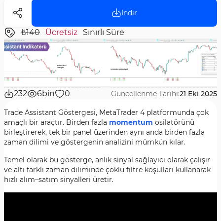
İndir
₺140
Ücretsiz
Sınırlı Süre
232
6bin
0
Güncellenme Tarihi:
21 Eki 2025
Trade Assistant Göstergesi, MetaTrader 4 platformunda çok
amaçlı bir araçtır. Birden fazla
momentum
osilatörünü
birleştirerek, tek bir panel üzerinden aynı anda birden fazla
zaman dilimi ve göstergenin analizini mümkün kılar.
Temel olarak bu gösterge, anlık sinyal sağlayıcı olarak çalışır
ve altı farklı zaman diliminde çoklu filtre koşulları kullanarak
hızlı alım–satım sinyalleri üretir.