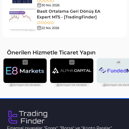
Para Birimi Gücü MT4 Göstergeleri
112
30 Nis 2026
Basit Ortalama Geri Dönüş EA
Intraday MT4 Göstergeleri
344
Expert MT5 - [TradingFinder]
MetaTrader 4’te DrawdownGöstergeleri
1
22 Nis 2026
Binary Options MT4 Göstergeleri
19
Öncü MT4 Göstergeleri
75
Önerilen Hizmetle Ticaret Yapın
Akıllı Para MT4 Göstergeleri
74
ad
ad
ad
Destek ve Direnç MT4 Göstergeleri
74
Harmonik MT4 Göstergeleri
30
Sermayen risk altındadır.
Sermayen risk altındadır.
Sermayen risk altınd
Aşırı Alım ve Aşırı Satım MT4 Göstergeleri
28
MetaTrader 4 için Haber (News) Göstergeleri
2
Endeks MT4 Göstergeleri
291
MT4 için Order Book (Emir Defteri) Göstergeleri
1
Finansal piyasalar "Forex", "Borsa" ve "Kripto Paralar"
2