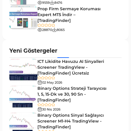
9559
8476
Eğitimsel MT4 Göstergeleri
9
Prop Firm Sermaye Koruması
Volatilite MT4 Göstergeleri
Expert MT5 İndir –
83
[TradingFinder]
Tersine MT4 Göstergeleri
498
28870
8065
Fiyat Hareketi MT4 Göstergeleri
87
Aralık MT4 Göstergeleri
45
Yeni Göstergeler
Mum Analizi MT4 Göstergeleri
38
ICT Likidite Havuzu AI Sinyalleri
ICT MT4 Göstergeleri
Screener TradingView -
97
[TradingFinder] Ücretsiz
Günlük ve Haftalık Zaman Dilimleri MT4
14
göstergeler
02 May 2026
Binary Options Strateji Tarayıcısı
Risk Yönetimi MT4 Göstergeleri
1, 5, 15-Dk ve 30, 90 Sn -
21
[TradingFinder]
Hisse Senedi MT4 Göstergeleri
541
30 Nis 2026
MACD Göstergeleri MetaTrader 4 için
Binary Options Sinyal Sağlayıcı
15
Screener M1-H4 TradingView -
Pivot and Fraktallar MT4 Göstergeleri
28
[TradingFinder]