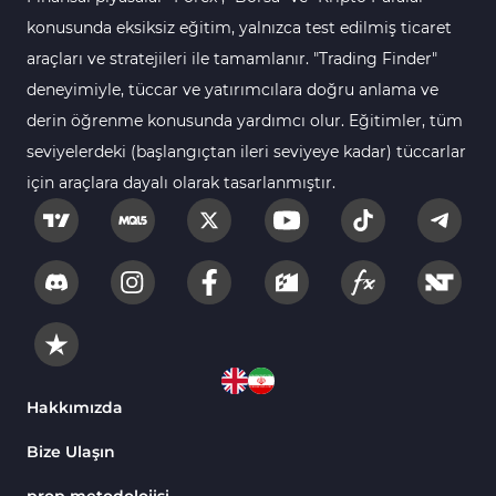
MetaTrader 4 için Fibonacci Göstergeleri
konusunda eksiksiz eğitim, yalnızca test edilmiş ticaret
Swing Trading MT4 Göstergeleri
173
araçları ve stratejileri ile tamamlanır. "Trading Finder"
Bantlar ve Kanallar MT4 Göstergeleri
54
deneyimiyle, tüccar ve yatırımcılara doğru anlama ve
Kurumsal Hisse Piyasası MT4 Göstergeleri
derin öğrenme konusunda yardımcı olur. Eğitimler, tüm
285
seviyelerdeki (başlangıçtan ileri seviyeye kadar) tüccarlar
MT4 için Hareketli Göstergeleri
22
için araçlara dayalı olarak tasarlanmıştır.
Scalping MT4 Göstergeleri
320
Position Trading MT4 Göstergeleri
1
Fast Scalping MT4 Göstergeleri
46
MetaTrader 4 için Expert Advisor (EA)
4
MT4 için Isı Haritası (Heatmap) Göstergeleri
2
MetaTrader 4 için Ichimoku Göstergeleri
5
Hakkımızda
Non-Repaint MT4 Göstergeleri
28
Bize Ulaşın
Seviyeler MT4 Göstergeleri
82
prop metodolojisi