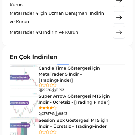
Kurun
KillZones MT4 Göstergeleri
10
MetaTrader 4 için Uzman Danışmanı İndirin
Elliott Dalga Teorisi MT4 Göstergeleri
9
ve Kurun
Giriş ve Çıkış MT4 Göstergeleri
46
MetaTrader 4'ü İndirin ve Kurun
Grafik ve Klasik MT4 Göstergeleri
48
Momentum MT4 Göstergeleri ve Osilatörler
35
En Çok İndirilen
MetaTrader 4 için Gann Göstergeleri
1
Candle Time Göstergesi için
Forward Piyasası MT4 Göstergeleri
MetaTrader 5 İndir –
177
[TradingFinder]
Döngüler MT4 Göstergeleri
30
9220
11293
Arz ve Talep MT4 Göstergeleri
15
Super Arrow Göstergesi MT5 için
İndir - Ücretsiz - [Trading Finder]
Kırılma MT4 Göstergeleri
95
375741
9843
Likidite MT4 Göstergeleri
68
Session Box Göstergesi MT5 için
İndir – Ücretsiz – TradingFinder
Day Trading MT4 Göstergeleri
360