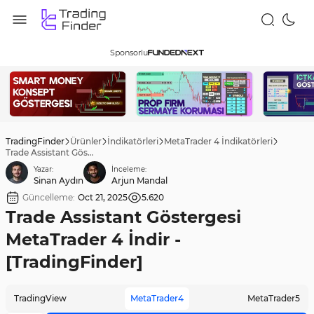
Sponsorlu
TradingFinder
Ürünler
İndikatörleri
MetaTrader 4 İndikatörleri
Trade Assistant Göstergesi MetaTrader 4 İndir - [TradingFinder]
Yazar:
İnceleme:
Sinan Aydın
Arjun Mandal
Güncelleme:
Oct 21, 2025
5.620
Trade Assistant Göstergesi
MetaTrader 4 İndir -
[TradingFinder]
TradingView
MetaTrader4
MetaTrader5