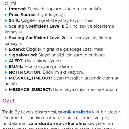
dilimi
Interval:
Seviye hesaplaması için mum aralığı
Price Source:
Fiyat kaynağı
Shift:
Çizgilerin grafikte yatay kaydırılması
Scaling Coefficient Level 1:
Birinci seviye ölçekleme
katsayısı
Scaling Coefficient Level 2:
İkinci seviye ölçekleme
katsayısı
Extend:
Çizgilerin grafikte geleceğe uzatılması
SignalPeriod:
Sinyal analizi için zaman periyodu
ALERT:
Uyarı aktivasyonu
EMAIL:
E-posta uyarı gönderimi
NOTIFICATION:
Bildirim aktivasyonu
MESSAGE_TIMEOUT:
Uyarı mesajları arasındaki zaman
aralığı
MESSAGE_SUBJECT:
Uyarı veya sinyal mesajı konusu
Özet
Trade By Levels göstergesi,
teknik analizde
kilit bir araçtır.
Dinamik bir kanalın otomatik olarak çizilmesi ve giriş
noktalarının,
zarar
durdurma
ve
kar alma
seviyelerinin