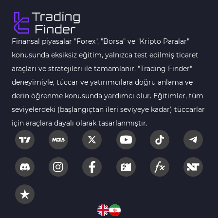
Endeks MT4 Göstergeleri
291
MT4 için Order Book (Emir Defteri) Göstergeleri
1
Finansal piyasalar "Forex", "Borsa" ve "Kripto Paralar"
MetaTrader 4 için Fibonacci Göstergeleri
2
konusunda eksiksiz eğitim, yalnızca test edilmiş ticaret
Swing Trading MT4 Göstergeleri
173
araçları ve stratejileri ile tamamlanır. "Trading Finder"
Bantlar ve Kanallar MT4 Göstergeleri
54
deneyimiyle, tüccar ve yatırımcılara doğru anlama ve
Kurumsal Hisse Piyasası MT4 Göstergeleri
derin öğrenme konusunda yardımcı olur. Eğitimler, tüm
285
seviyelerdeki (başlangıçtan ileri seviyeye kadar) tüccarlar
MT4 için Hareketli Göstergeleri
22
için araçlara dayalı olarak tasarlanmıştır.
Scalping MT4 Göstergeleri
320
Position Trading MT4 Göstergeleri
1
Fast Scalping MT4 Göstergeleri
46
MetaTrader 4 için Expert Advisor (EA)
4
MT4 için Isı Haritası (Heatmap) Göstergeleri
2
5