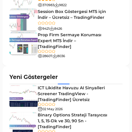
370983
9822
Likidite MT4 Göstergeleri
68
Session Box Göstergesi MT5 için
İndir – Ücretsiz – TradingFinder
Day Trading MT4 Göstergeleri
360
9421
8426
Eğitimsel MT4 Göstergeleri
9
Prop Firm Sermaye Koruması
Volatilite MT4 Göstergeleri
Expert MT5 İndir –
83
[TradingFinder]
Tersine MT4 Göstergeleri
498
28607
8036
Fiyat Hareketi MT4 Göstergeleri
87
Aralık MT4 Göstergeleri
45
Yeni Göstergeler
Mum Analizi MT4 Göstergeleri
38
ICT Likidite Havuzu AI Sinyalleri
ICT MT4 Göstergeleri
Screener TradingView -
97
[TradingFinder] Ücretsiz
Günlük ve Haftalık Zaman Dilimleri MT4
14
göstergeler
02 May 2026
Binary Options Strateji Tarayıcısı
Risk Yönetimi MT4 Göstergeleri
1, 5, 15-Dk ve 30, 90 Sn -
21
[TradingFinder]
Hisse Senedi MT4 Göstergeleri
541