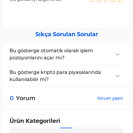
Sıkça Sorulan Sorular
Bu gösterge otomatik olarak işlem
pozisyonlarını açar mı?
Hayır, Trade By Levels göstergesi hiçbir şekilde
işlem pozisyonlarını otomatik olarak açmaz.
Bu gösterge kripto para piyasalarında
kullanılabilir mi?
Evet, Trade By Levels göstergesi tüm
piyasalarda uygulanabilir ve kullanılabilir.
0
Yorum
Yorum yazın
Ürün Kategorileri