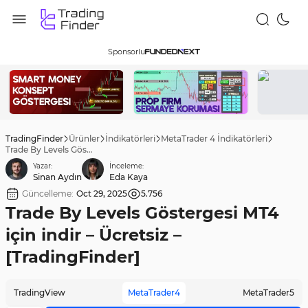
Sponsorlu
TradingFinder
Ürünler
İndikatörleri
MetaTrader 4 İndikatörleri
Trade By Levels Göstergesi MT4 için indir – Ücretsiz – [TradingFinder]
Yazar:
İnceleme:
Sinan Aydın
Eda Kaya
Güncelleme:
Oct 29, 2025
5.756
Trade By Levels Göstergesi MT4
için indir – Ücretsiz –
[TradingFinder]
TradingView
MetaTrader4
MetaTrader5