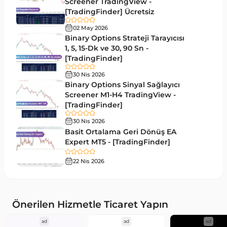
ICT MT4 Göstergeleri
Screener TradingView -
97
[TradingFinder] Ücretsiz
Günlük ve Haftalık Zaman Dilimleri MT4
14
göstergeler
02 May 2026
Binary Options Strateji Tarayıcısı
Risk Yönetimi MT4 Göstergeleri
1, 5, 15-Dk ve 30, 90 Sn -
21
[TradingFinder]
Hisse Senedi MT4 Göstergeleri
541
30 Nis 2026
MACD Göstergeleri MetaTrader 4 için
Binary Options Sinyal Sağlayıcı
15
Screener M1-H4 TradingView -
Pivot and Fraktallar MT4 Göstergeleri
28
[TradingFinder]
Para Birimi Gücü MT4 Göstergeleri
112
30 Nis 2026
Basit Ortalama Geri Dönüş EA
Intraday MT4 Göstergeleri
344
Expert MT5 - [TradingFinder]
MetaTrader 4’te DrawdownGöstergeleri
1
22 Nis 2026
Binary Options MT4 Göstergeleri
19
Öncü MT4 Göstergeleri
75
Önerilen Hizmetle Ticaret Yapın
Akıllı Para MT4 Göstergeleri
74
ad
ad