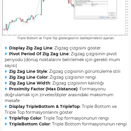
Triple Bottom ve Triple Top göstergesinin özelleştirilebilir ayarları
Display Zig Zag Line
: Zigzag çizgisini göster
Pivot Period Of Zig Zag Line
: Zigzag çizgisinin pivot
periyodu (dönüş noktalarını belirlemek için gerekli mum
sayısı)
Zig Zag Line Style
: Zigzag çizgisinin görüntüleme stili
Zig Zag Line Color
: Zigzag çizgisinin rengi
Zig Zag Line Width
: Zigzag çizgisinin kalınlığı
Proximity Factor (Max Distance)
: Formasyonu
doğrulamak için zirveler/dipler arasındaki maksimum
mesafe
Display TripleBottom & TripleTop
: Triple Bottom ve
Triple Top formasyonlarını göster
TripleTop Color
: Triple Top formasyonunun rengi
TripleBottom Color
: Triple Bottom formasyonunun rengi