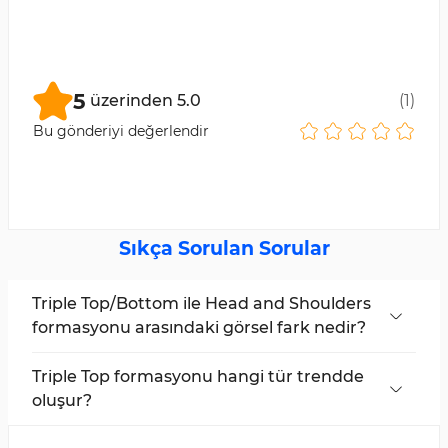
5
üzerinden
5.0
(
1
)
Bu gönderiyi değerlendir
Sıkça Sorulan Sorular
Triple Top/Bottom ile Head and Shoulders
formasyonu arasındaki görsel fark nedir?
Triple Top/Bottom formasyonlarında üç zirve
veya dip yaklaşık olarak aynı seviyededir. Ancak
Triple Top formasyonu hangi tür trendde
Head and Shoulders formasyonunda orta tepe
oluşur?
daha yüksektir.
Bu formasyon, bir yükseliş trendinin sonunda