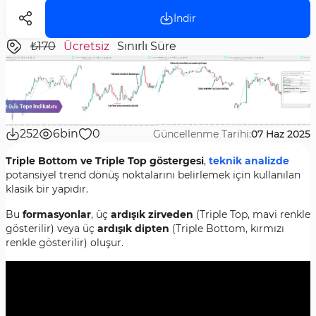
İndir
₺170
Ücretsiz
Sınırlı Süre
252
6bin
0
Güncellenme Tarihi:
07 Haz 2025
Triple Bottom ve Triple Top göstergesi
,
teknik analizde
potansiyel trend dönüş noktalarını belirlemek için kullanılan
klasik bir yapıdır.
Bu
formasyonlar
, üç
ardışık zirveden
(Triple Top, mavi renkle
gösterilir) veya üç
ardışık dipten
(Triple Bottom, kırmızı
renkle gösterilir) oluşur.