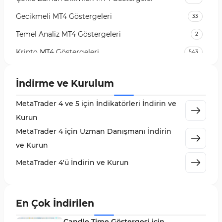
Gecikmeli MT4 Göstergeleri
33
Temel Analiz MT4 Göstergeleri
2
Kripto MT4 Göstergeleri
543
Vadeli İşlem Piyasası MT4 Göstergeleri
18
İndirme ve Kurulum
Emtia Piyasası MT4 Göstergeleri
232
MetaTrader 4 ve 5 için İndikatörleri İndirin ve
MetaTrader 4 için Volume Profile Göstergeleri
2
Kurun
KillZones MT4 Göstergeleri
10
MetaTrader 4 için Uzman Danışmanı İndirin
Elliott Dalga Teorisi MT4 Göstergeleri
9
ve Kurun
Giriş ve Çıkış MT4 Göstergeleri
46
MetaTrader 4'ü İndirin ve Kurun
Grafik ve Klasik MT4 Göstergeleri
48
Momentum MT4 Göstergeleri ve Osilatörler
35
En Çok İndirilen
MetaTrader 4 için Gann Göstergeleri
1
Candle Time Göstergesi için