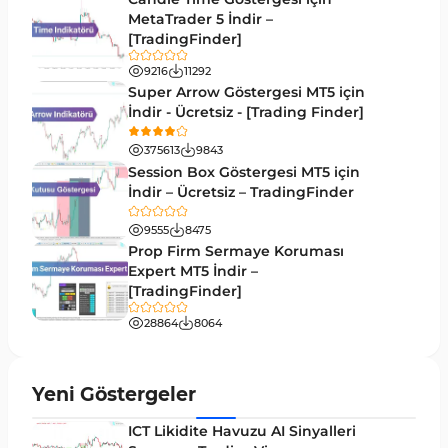
Forward Piyasası MT4 Göstergeleri
MetaTrader 5 İndir –
177
[TradingFinder]
Döngüler MT4 Göstergeleri
30
9216
11292
Arz ve Talep MT4 Göstergeleri
15
Super Arrow Göstergesi MT5 için
İndir - Ücretsiz - [Trading Finder]
Kırılma MT4 Göstergeleri
95
375613
9843
Likidite MT4 Göstergeleri
68
Session Box Göstergesi MT5 için
İndir – Ücretsiz – TradingFinder
Day Trading MT4 Göstergeleri
360
9555
8475
Eğitimsel MT4 Göstergeleri
9
Prop Firm Sermaye Koruması
Volatilite MT4 Göstergeleri
Expert MT5 İndir –
83
[TradingFinder]
Tersine MT4 Göstergeleri
498
28864
8064
Fiyat Hareketi MT4 Göstergeleri
87
Aralık MT4 Göstergeleri
45
Yeni Göstergeler
Mum Analizi MT4 Göstergeleri
38
ICT Likidite Havuzu AI Sinyalleri