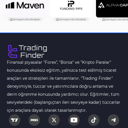
Destek ve Direnç MT4 Göstergeleri
74
Harmonik MT4 Göstergeleri
30
dadır.
Sermayen risk altındadır.
Sermayen risk altındadır.
Sermayen r
Aşırı Alım ve Aşırı Satım MT4 Göstergeleri
28
MetaTrader 4 için Haber (News) Göstergeleri
2
Endeks MT4 Göstergeleri
291
MT4 için Order Book (Emir Defteri) Göstergeleri
1
Finansal piyasalar "Forex", "Borsa" ve "Kripto Paralar"
MetaTrader 4 için Fibonacci Göstergeleri
2
konusunda eksiksiz eğitim, yalnızca test edilmiş ticaret
Swing Trading MT4 Göstergeleri
173
araçları ve stratejileri ile tamamlanır. "Trading Finder"
Bantlar ve Kanallar MT4 Göstergeleri
54
deneyimiyle, tüccar ve yatırımcılara doğru anlama ve
Kurumsal Hisse Piyasası MT4 Göstergeleri
derin öğrenme konusunda yardımcı olur. Eğitimler, tüm
285
seviyelerdeki (başlangıçtan ileri seviyeye kadar) tüccarlar
MT4 için Hareketli Göstergeleri
22
için araçlara dayalı olarak tasarlanmıştır.
Scalping MT4 Göstergeleri
320
Position Trading MT4 Göstergeleri
1