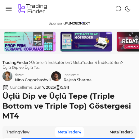
Sponsorlu
TradingFinder
Ürünler
İndikatörleri
MetaTrader 4 İndikatörleri
Üçlü Dip ve Üçlü Tepe (Triple Bottom ve Triple Top) Göstergesi MT4
Yazar:
İnceleme:
Nino Gogochashvili
Rajesh Sharma
Güncelleme:
Jun 7, 2025
5.911
Üçlü Dip ve Üçlü Tepe (Triple
Bottom ve Triple Top) Göstergesi
MT4
TradingView
MetaTrader4
MetaTrader5