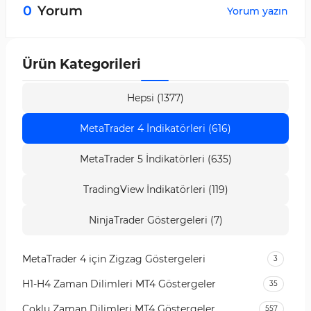
oluşur ve olası bir trend dönüşünü işaret eder.
0
Yorum
Yorum yazın
Ürün Kategorileri
Hepsi (1377)
MetaTrader 4 İndikatörleri (616)
MetaTrader 5 İndikatörleri (635)
TradingView İndikatörleri (119)
NinjaTrader Göstergeleri (7)
MetaTrader 4 için Zigzag Göstergeleri
3
H1-H4 Zaman Dilimleri MT4 Göstergeler
35
Çoklu Zaman Dilimleri MT4 Göstergeler
557