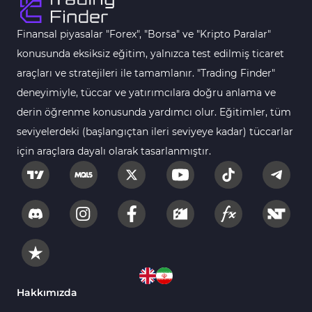
MT4 için Order Book (Emir Defteri) Göstergeleri
1
Finansal piyasalar "Forex", "Borsa" ve "Kripto Paralar"
MetaTrader 4 için Fibonacci Göstergeleri
2
konusunda eksiksiz eğitim, yalnızca test edilmiş ticaret
Swing Trading MT4 Göstergeleri
173
araçları ve stratejileri ile tamamlanır. "Trading Finder"
Bantlar ve Kanallar MT4 Göstergeleri
54
deneyimiyle, tüccar ve yatırımcılara doğru anlama ve
Kurumsal Hisse Piyasası MT4 Göstergeleri
derin öğrenme konusunda yardımcı olur. Eğitimler, tüm
285
seviyelerdeki (başlangıçtan ileri seviyeye kadar) tüccarlar
MT4 için Hareketli Göstergeleri
22
için araçlara dayalı olarak tasarlanmıştır.
Scalping MT4 Göstergeleri
320
Position Trading MT4 Göstergeleri
1
Fast Scalping MT4 Göstergeleri
46
MetaTrader 4 için Expert Advisor (EA)
4
MT4 için Isı Haritası (Heatmap) Göstergeleri
2
MetaTrader 4 için Ichimoku Göstergeleri
5
Hakkımızda
28