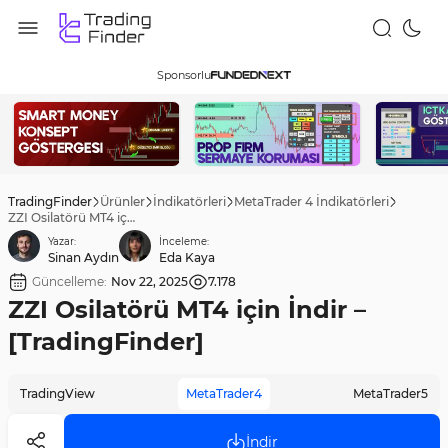
Sponsorlu
TradingFinder
Ürünler
İndikatörleri
MetaTrader 4 İndikatörleri
ZZI Osilatörü MT4 için İndir – [TradingFinder]
Yazar:
İnceleme:
Sinan Aydın
Eda Kaya
Güncelleme:
Nov 22, 2025
7.178
ZZI Osilatörü MT4 için İndir –
[TradingFinder]
TradingView
MetaTrader4
MetaTrader5
İndir