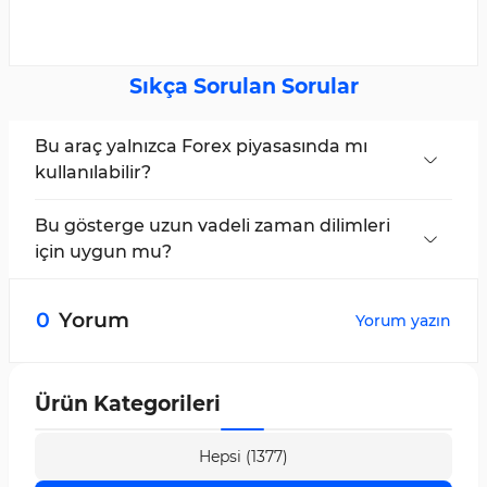
Sıkça Sorulan Sorular
Bu araç yalnızca Forex piyasasında mı
kullanılabilir?
Hayır, ZZI Göstergesi tüm piyasalarda
kullanılabilir.
Bu gösterge uzun vadeli zaman dilimleri
için uygun mu?
Evet, ZZI Osilatörü çoklu zaman dilimlidir ve
tüm işlem periyotları için uygundur.
0
Yorum
Yorum yazın
Ürün Kategorileri
Hepsi (1377)