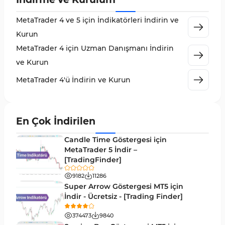
Emtia Piyasası MT4 Göstergeleri
232
MetaTrader 4 ve 5 için İndikatörleri İndirin ve
MetaTrader 4 için Volume Profile Göstergeleri
2
Kurun
KillZones MT4 Göstergeleri
10
MetaTrader 4 için Uzman Danışmanı İndirin
Elliott Dalga Teorisi MT4 Göstergeleri
9
ve Kurun
Giriş ve Çıkış MT4 Göstergeleri
46
MetaTrader 4'ü İndirin ve Kurun
Grafik ve Klasik MT4 Göstergeleri
48
Momentum MT4 Göstergeleri ve Osilatörler
35
En Çok İndirilen
MetaTrader 4 için Gann Göstergeleri
1
Candle Time Göstergesi için
Forward Piyasası MT4 Göstergeleri
MetaTrader 5 İndir –
177
[TradingFinder]
Döngüler MT4 Göstergeleri
30
9182
11286
Arz ve Talep MT4 Göstergeleri
15
Super Arrow Göstergesi MT5 için
İndir - Ücretsiz - [Trading Finder]
Kırılma MT4 Göstergeleri
95
374473
9840
Likidite MT4 Göstergeleri
68