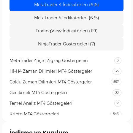
MetaTrader 4 İndikatörleri (616)
MetaTrader 5 İndikatörleri (635)
TradingView İndikatörleri (119)
NinjaTrader Göstergeleri (7)
MetaTrader 4 için Zigzag Göstergeleri
3
H1-H4 Zaman Dilimleri MT4 Göstergeler
35
Çoklu Zaman Dilimleri MT4 Göstergeler
557
Gecikmeli MT4 Göstergeleri
33
Temel Analiz MT4 Göstergeleri
2
Kripto MT4 Göstergeleri
543
Vadeli İşlem Piyasası MT4 Göstergeleri
18
İndirme ve Kurulum