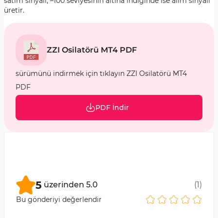
satım sinyali, –100 seviyesinin altına indiğinde ise alım sinyali
üretir.
ZZI Osilatörü MT4 PDF
sürümünü indirmek için tıklayın ZZI Osilatörü MT4
PDF
PDF İndir
5
üzerinden
5.0
(
1
)
Bu gönderiyi değerlendir