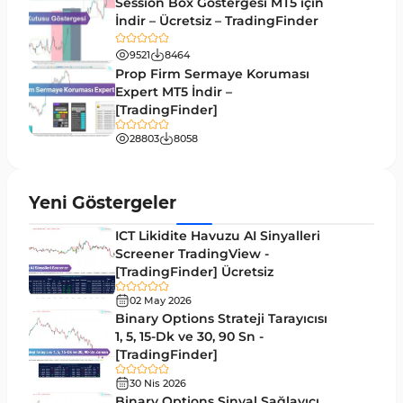
Session Box Göstergesi MT5 için
İndir – Ücretsiz – TradingFinder
Day Trading MT4 Göstergeleri
360
9521
8464
Eğitimsel MT4 Göstergeleri
9
Prop Firm Sermaye Koruması
Volatilite MT4 Göstergeleri
Expert MT5 İndir –
83
[TradingFinder]
Tersine MT4 Göstergeleri
498
28803
8058
Fiyat Hareketi MT4 Göstergeleri
87
Aralık MT4 Göstergeleri
45
Yeni Göstergeler
Mum Analizi MT4 Göstergeleri
38
ICT Likidite Havuzu AI Sinyalleri
ICT MT4 Göstergeleri
Screener TradingView -
97
[TradingFinder] Ücretsiz
Günlük ve Haftalık Zaman Dilimleri MT4
14
göstergeler
02 May 2026
Binary Options Strateji Tarayıcısı
Risk Yönetimi MT4 Göstergeleri
1, 5, 15-Dk ve 30, 90 Sn -
21
[TradingFinder]
Hisse Senedi MT4 Göstergeleri
541
30 Nis 2026
MACD Göstergeleri MetaTrader 4 için
Binary Options Sinyal Sağlayıcı
15