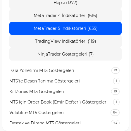
Hepsi (1377)
MetaTrader 4 İndikatörleri (616)
MetaTrader 5 İndikatörleri (635)
TradingView İndikatörleri (119)
NinjaTrader Göstergeleri (7)
Para Yönetimi MT5 Göstergeleri
19
MT5’te Desen Tanıma Göstergeleri
1
KillZones MT5 Göstergeleri
10
MT5 için Order Book (Emir Defteri) Göstergeleri
1
Volatilite MT5 Göstergeleri
84
Destek ve Direnç MT5 Göstergeleri
73