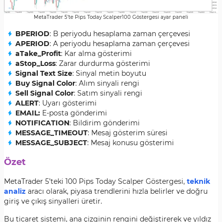
MetaTrader 5’te Pips Today Scalper100 Göstergesi ayar paneli
BPERIOD
: B periyodu hesaplama zaman çerçevesi
APERIOD
: A periyodu hesaplama zaman çerçevesi
aTake_Profit
: Kar alma gösterimi
aStop_Loss
: Zarar durdurma gösterimi
Signal Text Size
: Sinyal metin boyutu
Buy Signal Color
: Alım sinyali rengi
Sell Signal Color
: Satım sinyali rengi
ALERT
: Uyarı gösterimi
EMAIL:
E-posta gönderimi
NOTIFICATION
: Bildirim gönderimi
MESSAGE_TIMEOUT
: Mesaj gösterim süresi
MESSAGE_SUBJECT
: Mesaj konusu gösterimi
Özet
MetaTrader 5’teki 100 Pips Today Scalper Göstergesi,
teknik
analiz
aracı olarak, piyasa trendlerini hızla belirler ve doğru
giriş ve çıkış sinyalleri üretir.
Bu ticaret sistemi, ana çizginin rengini değiştirerek ve yıldız