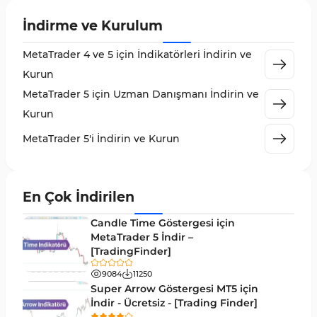
Likidite MT5 Göstergeleri
65
İndirme ve Kurulum
MetaTrader 5 için Order Flow Göstergeleri
1
MetaTrader 4 ve 5 için İndikatörleri İndirin ve
MetaTrader 5 için Expert Advisor (EA)
5
Kurun
MetaTrader 5 için Zigzag Göstergeleri
3
MetaTrader 5 için Uzman Danışmanı İndirin ve
Sinyal ve Tahmin MT5 Göstergeleri
232
Kurun
MetaTrader 5 için Volume Profile Göstergeleri
2
MetaTrader 5'i İndirin ve Kurun
Akıllı Para MT5 Göstergeleri
78
Grafik ve Klasik MT5 Göstergeleri
49
En Çok İndirilen
Binary Options MT5 Göstergeleri
19
Candle Time Göstergesi için
M1-M5 Zaman Dilimleri MT5 Göstergeler
MetaTrader 5 İndir –
35
[TradingFinder]
ICT MT5 Göstergeleri
96
9084
11250
MetaTrader 5 için VWAP Göstergeleri
2
Super Arrow Göstergesi MT5 için
İndir - Ücretsiz - [Trading Finder]
Emtia MT5 Göstergeleri
229