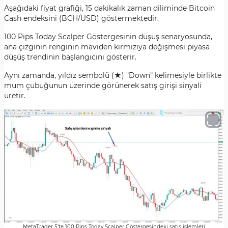
Aşağıdaki fiyat grafiği, 15 dakikalık zaman diliminde Bitcoin
Cash endeksini (BCH/USD) göstermektedir.
100 Pips Today Scalper Göstergesinin düşüş senaryosunda,
ana çizginin renginin maviden kırmızıya değişmesi piyasa
düşüş trendinin başlangıcını gösterir.
Aynı zamanda, yıldız sembolü (★) "Down" kelimesiyle birlikte
mum çubuğunun üzerinde görünerek satış girişi sinyali
üretir.
MetaTrader 5’te 100 Pips Today Scalper Göstergesindeki satış işlemleri