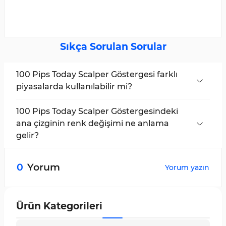
Sıkça Sorulan Sorular
100 Pips Today Scalper Göstergesi farklı
piyasalarda kullanılabilir mi?
Evet; bu gösterge Forex, kripto paralar ve
endeksler dahil tüm piyasalarda uygulanabilir.
100 Pips Today Scalper Göstergesindeki
ana çizginin renk değişimi ne anlama
gelir?
Bu göstergede, kırmızıdan maviye değişim
yükseliş trendinin başladığını, maviden
0
Yorum
Yorum yazın
kırmızıya değişim ise düşüş trendinin
başladığını sinyaller.
Ürün Kategorileri