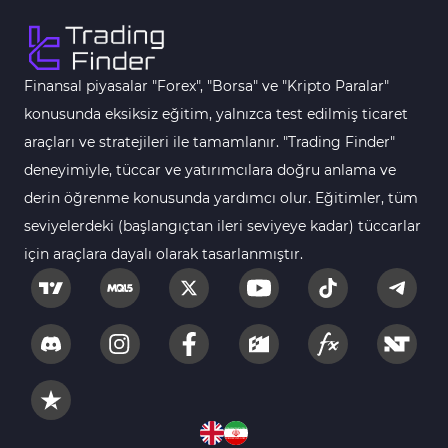
Fast Scalping MT5 Göstergeleri
47
Gün İçi (Intraday) MT5 Göstergeleri
347
Finansal piyasalar "Forex", "Borsa" ve "Kripto Paralar"
Forex MT5 Göstergeleri
611
konusunda eksiksiz eğitim, yalnızca test edilmiş ticaret
Kurumsal Hisse Senedi MT5 Göstergeleri
araçları ve stratejileri ile tamamlanır. "Trading Finder"
276
deneyimiyle, tüccar ve yatırımcılara doğru anlama ve
Aralık Göstergeleri MT5 Göstergeleri
44
derin öğrenme konusunda yardımcı olur. Eğitimler, tüm
Hisse Senedi MT5 Göstergeleri
540
seviyelerdeki (başlangıçtan ileri seviyeye kadar) tüccarlar
Eğitimsel MT5 Göstergeleri
9
için araçlara dayalı olarak tasarlanmıştır.
Arz ve Talep MT5 Göstergeleri
15
Temel Analiz MT5 Göstergeleri
2
MetaTrader 5 için Yapay Zekâ (AI) Göstergeleri
5
MT5 için Piyasa Duyarlılığı Göstergeleri
1
MetaTrader 5 için Fibonacci Göstergeleri
2