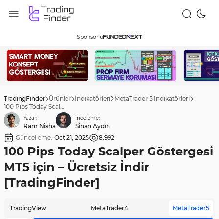
Sponsorlu
TradingFinder
Ürünler
İndikatörleri
MetaTrader 5 İndikatörleri
100 Pips Today Scalper Göstergesi MT5 için – Ücretsiz İndir [TradingFinder]
Yazar:
İnceleme:
Ram Nisha
Sinan Aydın
Güncelleme:
Oct 21, 2025
8.992
100 Pips Today Scalper Göstergesi
MT5 için – Ücretsiz İndir
[TradingFinder]
TradingView
MetaTrader4
MetaTrader5