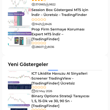
370983
9822
MetaTrader 5’te Drawdown Göstergeleri
1
Session Box Göstergesi MT5 için
İndir – Ücretsiz – TradingFinder
Pivot and Fraktallar MT5 Göstergeleri
27
9421
8426
Forward MT5 Göstergeleri
176
Prop Firm Sermaye Koruması
Elliott Dalga Teorisi MT5 Göstergeleri
Expert MT5 İndir –
9
[TradingFinder]
Bantlar ve Kanallar MT5 Göstergeleri
54
28607
8036
MT5 için Hareketli Ortalama Göstergeleri
22
Yeniden Çizilmeyen MT5 Göstergeleri
25
Yeni Göstergeler
Giriş ve Çıkış MT5 Göstergeleri
44
ICT Likidite Havuzu AI Sinyalleri
Hacim MT5 Göstergeleri
Screener TradingView -
23
[TradingFinder] Ücretsiz
Gecikmeli MT5 Göstergeleri
33
02 May 2026
Swing Trading MT5 Göstergeleri
Binary Options Strateji Tarayıcısı
172
1, 5, 15-Dk ve 30, 90 Sn -
Para Birimi Gücü MT5 Göstergeleri
112
[TradingFinder]