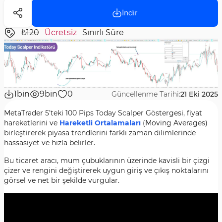
İndir
₺120
Ücretsiz
Sınırlı Süre
1bin
9bin
0
Güncellenme Tarihi:
21 Eki 2025
MetaTrader 5’teki 100 Pips Today Scalper Göstergesi, fiyat
hareketlerini ve
Hareketli Ortalamaları
(Moving Averages)
birleştirerek piyasa trendlerini farklı zaman dilimlerinde
hassasiyet ve hızla belirler.
Bu ticaret aracı, mum çubuklarının üzerinde kavisli bir çizgi
çizer ve rengini değiştirerek uygun giriş ve çıkış noktalarını
görsel ve net bir şekilde vurgular.