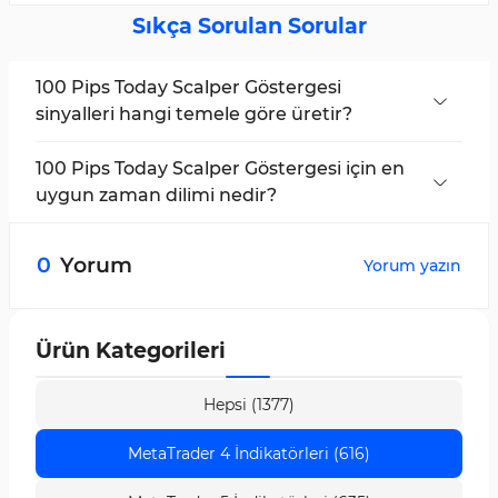
Sıkça Sorulan Sorular
100 Pips Today Scalper Göstergesi
sinyalleri hangi temele göre üretir?
Bu gösterge, fiyat hareketi analizi ve ana
çizginin renk değişimine dayalı alım-satım
100 Pips Today Scalper Göstergesi için en
sinyalleri üretir ve işlem girişi teyidi için yıldız
uygun zaman dilimi nedir?
sembolünü (★) kullanır.
Bu gösterge çoklu zaman dilimli (multi-
timeframe) çalışır, ancak en iyi performansı
0
Yorum
Yorum yazın
scalping işlemleri için 5 dakikalık ve 15 dakikalık
zaman dilimlerinde gösterir.
Ürün Kategorileri
Hepsi (1377)
MetaTrader 4 İndikatörleri (616)