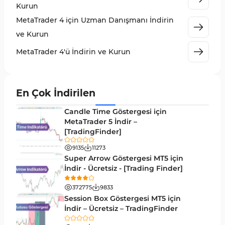
Kurun
KillZones MT4 Göstergeleri
10
MetaTrader 4 için Uzman Danışmanı İndirin
Elliott Dalga Teorisi MT4 Göstergeleri
9
ve Kurun
Giriş ve Çıkış MT4 Göstergeleri
46
MetaTrader 4'ü İndirin ve Kurun
Grafik ve Klasik MT4 Göstergeleri
48
Momentum MT4 Göstergeleri ve Osilatörler
35
En Çok İndirilen
MetaTrader 4 için Gann Göstergeleri
1
Candle Time Göstergesi için
Forward Piyasası MT4 Göstergeleri
MetaTrader 5 İndir –
177
[TradingFinder]
Döngüler MT4 Göstergeleri
30
9135
11273
Arz ve Talep MT4 Göstergeleri
15
Super Arrow Göstergesi MT5 için
İndir - Ücretsiz - [Trading Finder]
Kırılma MT4 Göstergeleri
95
372775
9833
Likidite MT4 Göstergeleri
68
Session Box Göstergesi MT5 için
İndir – Ücretsiz – TradingFinder
Day Trading MT4 Göstergeleri
360