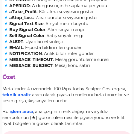
APERIOD
: A döngüsü için hesaplama periyodu
aTake_Profit
: Kâr alma seviyesini göster
aStop_Loss
: Zarar durdur seviyesini göster
Signal Text Size
: Sinyal metin boyutu
Buy Signal Color
: Alım sinyali rengi
Sell Signal Color
: Satış sinyali rengi
ALERT
: Uyarıları etkinleştir
EMAIL
: E-posta bildirimleri gönder
NOTIFICATION
: Anlık bildirimler gönder
MESSAGE_TIMEOUT
: Mesaj görüntüleme süresi
MESSAGE_SUBJECT
: Mesaj konu satırı
Özet
MetaTrader 4 üzerindeki 100 Pips Today Scalper Göstergesi,
teknik analiz
aracı olarak piyasa trendlerini hızla tanımlar ve
kesin giriş-çıkış sinyalleri üretir.
Bu
işlem aracı
, ana çizginin renk değişimi ve yıldız
sembolünün (★) görüntülenmesi ile piyasa yönünü ve kilit
fiyat bölgelerini görsel olarak tanımlar.