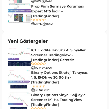
9472
8446
Eğitimsel MT4 Göstergeleri
9
Prop Firm Sermaye Koruması
Volatilite MT4 Göstergeleri
Expert MT5 İndir –
83
[TradingFinder]
Tersine MT4 Göstergeleri
498
28712
8052
Fiyat Hareketi MT4 Göstergeleri
87
Aralık MT4 Göstergeleri
45
Yeni Göstergeler
Mum Analizi MT4 Göstergeleri
38
ICT Likidite Havuzu AI Sinyalleri
ICT MT4 Göstergeleri
Screener TradingView -
97
[TradingFinder] Ücretsiz
Günlük ve Haftalık Zaman Dilimleri MT4
14
göstergeler
02 May 2026
Binary Options Strateji Tarayıcısı
Risk Yönetimi MT4 Göstergeleri
1, 5, 15-Dk ve 30, 90 Sn -
21
[TradingFinder]
Hisse Senedi MT4 Göstergeleri
541
30 Nis 2026
MACD Göstergeleri MetaTrader 4 için
Binary Options Sinyal Sağlayıcı
15
Screener M1-H4 TradingView -
Pivot and Fraktallar MT4 Göstergeleri
28
[TradingFinder]