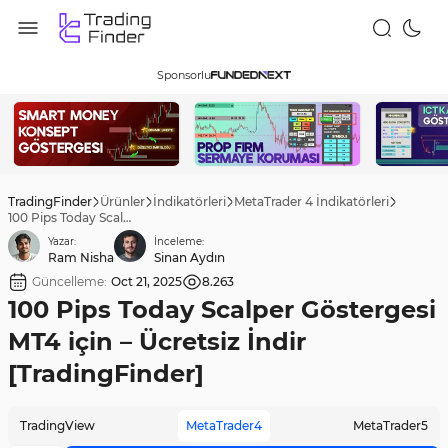
Sponsorlu
TradingFinder
Ürünler
İndikatörleri
MetaTrader 4 İndikatörleri
100 Pips Today Scalper Göstergesi MT4 için – Ücretsiz İndir [TradingFinder]
Yazar:
İnceleme:
Ram Nisha
Sinan Aydın
Güncelleme:
Oct 21, 2025
8.263
100 Pips Today Scalper Göstergesi
MT4 için – Ücretsiz İndir
[TradingFinder]
TradingView
MetaTrader4
MetaTrader5