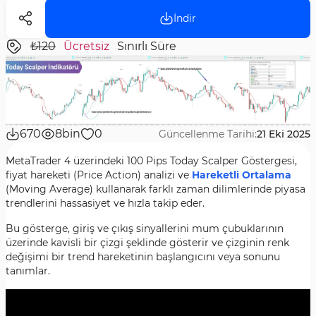
İndir
₺120
Ücretsiz
Sınırlı Süre
670
8bin
0
Güncellenme Tarihi:
21 Eki 2025
MetaTrader 4 üzerindeki 100 Pips Today Scalper Göstergesi,
fiyat hareketi (Price Action) analizi ve
Hareketli Ortalama
(Moving Average) kullanarak farklı zaman dilimlerinde piyasa
trendlerini hassasiyet ve hızla takip eder.
Bu gösterge, giriş ve çıkış sinyallerini mum çubuklarının
üzerinde kavisli bir çizgi şeklinde gösterir ve çizginin renk
değişimi bir trend hareketinin başlangıcını veya sonunu
tanımlar.