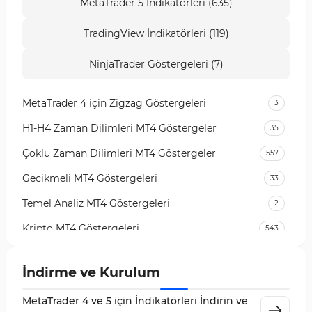
MetaTrader 5 İndikatörleri (635)
TradingView İndikatörleri (119)
NinjaTrader Göstergeleri (7)
MetaTrader 4 için Zigzag Göstergeleri
3
H1-H4 Zaman Dilimleri MT4 Göstergeler
35
Çoklu Zaman Dilimleri MT4 Göstergeler
557
Gecikmeli MT4 Göstergeleri
33
Temel Analiz MT4 Göstergeleri
2
Kripto MT4 Göstergeleri
543
Vadeli İşlem Piyasası MT4 Göstergeleri
18
İndirme ve Kurulum
Emtia Piyasası MT4 Göstergeleri
232
MetaTrader 4 ve 5 için İndikatörleri İndirin ve
MetaTrader 4 için Volume Profile Göstergeleri
2