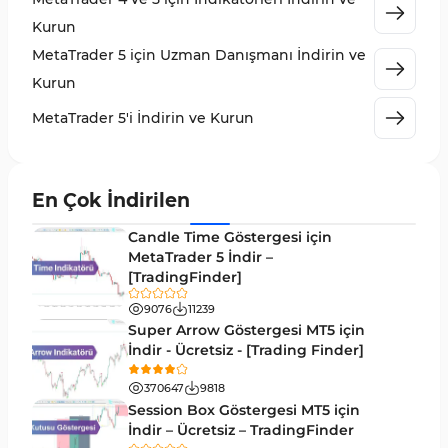
MetaTrader 5 için Expert Advisor (EA)
5
Kurun
MetaTrader 5 için Zigzag Göstergeleri
3
MetaTrader 5 için Uzman Danışmanı İndirin ve
Sinyal ve Tahmin MT5 Göstergeleri
232
Kurun
MetaTrader 5 için Volume Profile Göstergeleri
2
MetaTrader 5'i İndirin ve Kurun
Akıllı Para MT5 Göstergeleri
78
Grafik ve Klasik MT5 Göstergeleri
49
En Çok İndirilen
Binary Options MT5 Göstergeleri
19
Candle Time Göstergesi için
M1-M5 Zaman Dilimleri MT5 Göstergeler
MetaTrader 5 İndir –
35
[TradingFinder]
ICT MT5 Göstergeleri
96
9076
11239
MetaTrader 5 için VWAP Göstergeleri
2
Super Arrow Göstergesi MT5 için
İndir - Ücretsiz - [Trading Finder]
Emtia MT5 Göstergeleri
229
370647
9818
MetaTrader 5’te Drawdown Göstergeleri
1
Session Box Göstergesi MT5 için
İndir – Ücretsiz – TradingFinder
Pivot and Fraktallar MT5 Göstergeleri
27