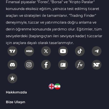
Finansal piyasalar "Forex", "Borsa" ve "Kripto Paralar"
Forex MT5 Göstergeleri
611
konusunda eksiksiz eğitim, yalnızca test edilmiş ticaret
Kurumsal Hisse Senedi MT5 Göstergeleri
araçları ve stratejileri ile tamamlanır. "Trading Finder"
276
deneyimiyle, tüccar ve yatırımcılara doğru anlama ve
Aralık Göstergeleri MT5 Göstergeleri
44
derin öğrenme konusunda yardımcı olur. Eğitimler, tüm
Hisse Senedi MT5 Göstergeleri
540
seviyelerdeki (başlangıçtan ileri seviyeye kadar) tüccarlar
Eğitimsel MT5 Göstergeleri
9
için araçlara dayalı olarak tasarlanmıştır.
Arz ve Talep MT5 Göstergeleri
15
Temel Analiz MT5 Göstergeleri
2
MetaTrader 5 için Yapay Zekâ (AI) Göstergeleri
5
MT5 için Piyasa Duyarlılığı Göstergeleri
1
MetaTrader 5 için Fibonacci Göstergeleri
2
Hakkımızda
Fiyat Hareketi MT5 Göstergeleri
82
Bize Ulaşın
MT5 için Isı Haritası (Heatmap) Göstergeleri
2