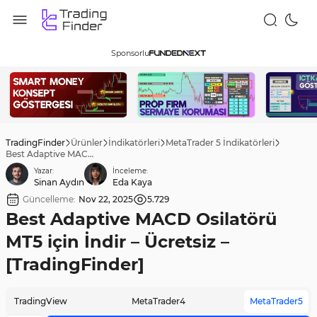
Sponsorlu
TradingFinder
Ürünler
İndikatörleri
MetaTrader 5 İndikatörleri
Best Adaptive MACD Osilatörü MT5 için İndir – Ücretsiz – [TradingFinder]
Yazar:
İnceleme:
Sinan Aydın
Eda Kaya
Güncelleme:
Nov 22, 2025
5.729
Best Adaptive MACD Osilatörü
MT5 için İndir – Ücretsiz –
[TradingFinder]
TradingView
MetaTrader4
MetaTrader5