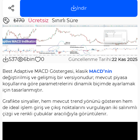
İndir
₺170
Ücretsiz
Sınırlı Süre
537
6bin
0
Güncellenme Tarihi:
22 Kas 2025
Best Adaptive MACD Göstergesi, klasik
MACD’nin
değiştirilmiş ve gelişmiş bir versiyonudur; mevcut piyasa
koşullarına göre parametrelerini dinamik biçimde ayarlamak
için tasarlanmıştır.
Grafikte sinyaller, hem mevcut trend yönünü gösteren hem
de ideal işlem giriş ve çıkış noktalarını vurgulayan iki salınımlı
çizgi ve renkli çubuklar aracılığıyla görüntülenir.