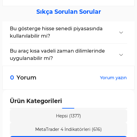
Sıkça Sorulan Sorular
Bu gösterge hisse senedi piyasasında
kullanılabilir mi?
Evet, Adaptif MACD Göstergesi tüm piyasalarda
kullanılabilir.
Bu araç kısa vadeli zaman dilimlerinde
uygulanabilir mi?
Evet, Adaptif MACD Osilatörü çoklu zaman
dilimi desteğine sahiptir ve tüm zaman
0
Yorum
Yorum yazın
dilimlerinde verimli şekilde çalışır.
Ürün Kategorileri
Hepsi (1377)
MetaTrader 4 İndikatörleri (616)