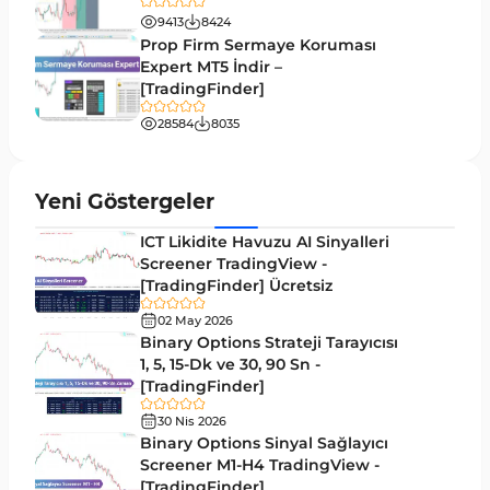
9413
8424
Forward MT5 Göstergeleri
176
Prop Firm Sermaye Koruması
Elliott Dalga Teorisi MT5 Göstergeleri
Expert MT5 İndir –
9
[TradingFinder]
Bantlar ve Kanallar MT5 Göstergeleri
54
28584
8035
MT5 için Hareketli Ortalama Göstergeleri
22
Yeniden Çizilmeyen MT5 Göstergeleri
25
Yeni Göstergeler
Giriş ve Çıkış MT5 Göstergeleri
44
ICT Likidite Havuzu AI Sinyalleri
Hacim MT5 Göstergeleri
Screener TradingView -
23
[TradingFinder] Ücretsiz
Gecikmeli MT5 Göstergeleri
33
02 May 2026
Swing Trading MT5 Göstergeleri
Binary Options Strateji Tarayıcısı
172
1, 5, 15-Dk ve 30, 90 Sn -
Para Birimi Gücü MT5 Göstergeleri
112
[TradingFinder]
Momentum Göstergeleri MT5 için
35
30 Nis 2026
Binary Options Sinyal Sağlayıcı
Ticaret döngüleri MT5 Göstergeleri
20
Screener M1-H4 TradingView -
[TradingFinder]