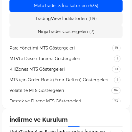
MetaTrader 5 İndikatörleri (635)
TradingView İndikatörleri (119)
NinjaTrader Göstergeleri (7)
Para Yönetimi MT5 Göstergeleri
19
MT5’te Desen Tanıma Göstergeleri
1
KillZones MT5 Göstergeleri
10
MT5 için Order Book (Emir Defteri) Göstergeleri
1
Volatilite MT5 Göstergeleri
84
Destek ve Direnç MT5 Göstergeleri
73
Likidite MT5 Göstergeleri
65
İndirme ve Kurulum
MetaTrader 5 için Order Flow Göstergeleri
1
MetaTrader 4 ve 5 için İndikatörleri İndirin ve