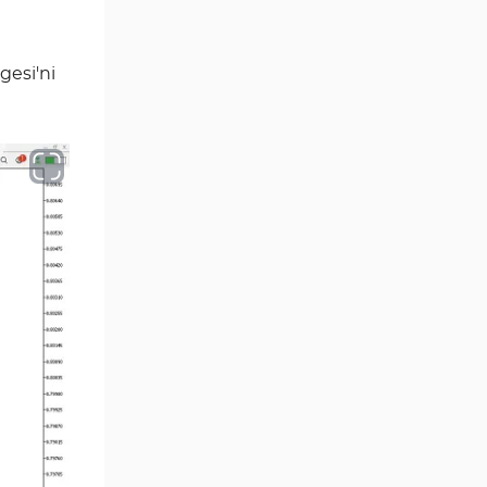
Aralık Göstergeleri MT5
44
Göstergeleri
gesi'ni
Hisse Senedi MT5
540
Göstergeleri
Eğitimsel MT5 Göstergeleri
9
Arz ve Talep MT5 Göstergeleri
15
Temel Analiz MT5 Göstergeleri
2
MetaTrader 5 için Yapay Zekâ
5
(AI) Göstergeleri
MT5 için Piyasa Duyarlılığı
1
Göstergeleri
MetaTrader 5 için Fibonacci
2
Göstergeleri
Fiyat Hareketi MT5
82
Göstergeleri