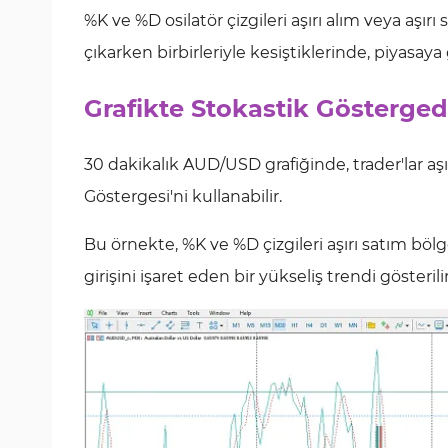
%K ve %D osilatör çizgileri aşırı alım veya aşı
çıkarken birbirleriyle kesiştiklerinde, piyasaya g
Grafikte Stokastik Gösterged
30 dakikalık AUD/USD grafiğinde, trader'lar aşı
Göstergesi'ni kullanabilir.
Bu örnekte, %K ve %D çizgileri aşırı satım bölge
girişini işaret eden bir yükseliş trendi gösterilir