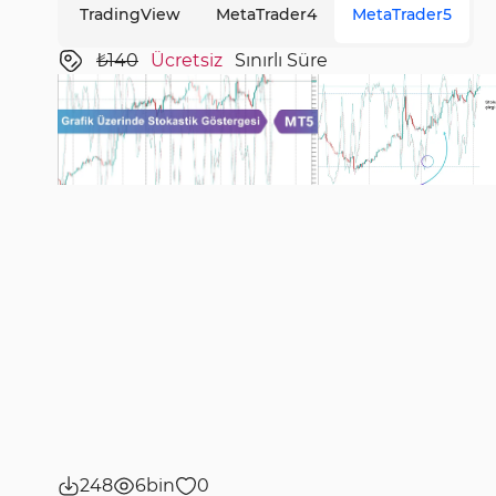
TradingView
MetaTrader4
MetaTrader5
₺140
Ücretsiz
Sınırlı Süre
248
6bin
0