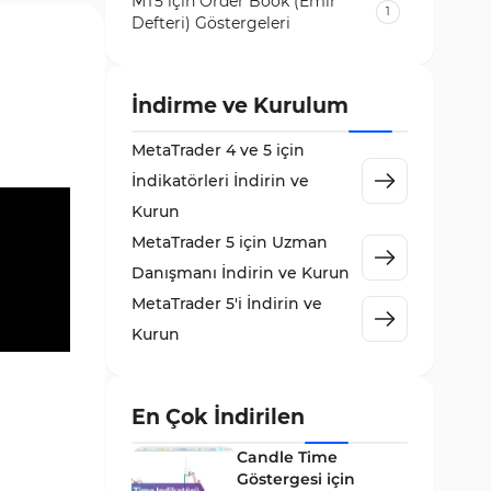
MT5 için Order Book (Emir
1
Defteri) Göstergeleri
Volatilite MT5 Göstergeleri
84
Destek ve Direnç MT5
İndirme ve Kurulum
73
Göstergeleri
MetaTrader 4 ve 5 için
Likidite MT5 Göstergeleri
65
İndikatörleri İndirin ve
MetaTrader 5 için Order Flow
Kurun
1
Göstergeleri
MetaTrader 5 için Uzman
MetaTrader 5 için Expert
Danışmanı İndirin ve Kurun
5
Advisor (EA)
MetaTrader 5'i İndirin ve
MetaTrader 5 için Zigzag
Kurun
3
Göstergeleri
Sinyal ve Tahmin MT5
232
Göstergeleri
En Çok İndirilen
MetaTrader 5 için Volume
Candle Time
2
Profile Göstergeleri
Göstergesi için