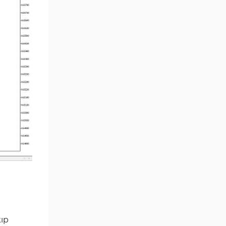
Çoklu Zaman Dilimleri MT5
579
Göstergeler
Aşırı Alım ve Aşırı Satım MT5
27
Göstergeleri
Endeks MT5 Göstergeleri
292
Tersine Dönüş MT5
498
Göstergeleri
Vadeli İşlem MT5 Göstergeleri
16
Fast Scalping MT5
47
Göstergeleri
Gün İçi (Intraday) MT5
347
Göstergeleri
Forex MT5 Göstergeleri
611
Kurumsal Hisse Senedi MT5
276
Göstergeleri
kıp