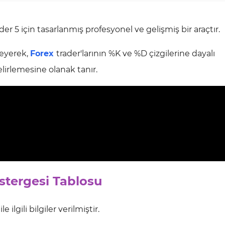
r 5 için tasarlanmış profesyonel ve gelişmiş bir araçtır.
leyerek,
Forex
trader'larının %K ve %D çizgilerine dayalı
lirlemesine olanak tanır.
stergesi Tablosu
ilgili bilgiler verilmiştir.