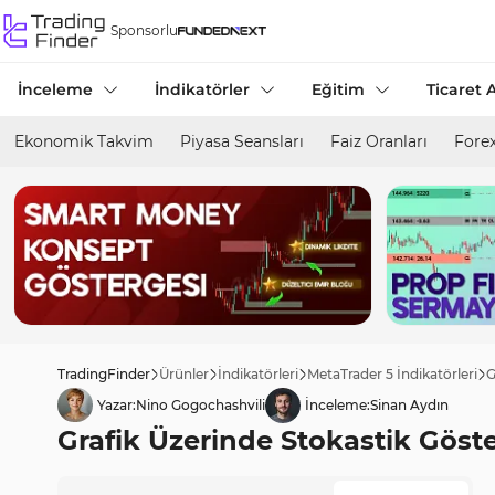
Sponsorlu
İnceleme
İndikatörler
Eğitim
Ticaret A
Ekonomik Takvim
Piyasa Seansları
Faiz Oranları
Forex
TradingFinder
Ürünler
İndikatörleri
MetaTrader 5 İndikatörleri
G
Yazar:
Nino Gogochashvili
İnceleme:
Sinan Aydın
Grafik Üzerinde Stokastik Göste