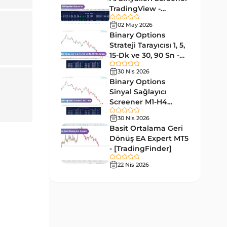
Forward MT5 Göstergeleri
176
TradingView -
[TradingFinder]
Elliott Dalga Teorisi MT5
02 May 2026
Ücretsiz
9
Göstergeleri
Binary Options
Strateji Tarayıcısı 1, 5,
Bantlar ve Kanallar MT5
15-Dk ve 30, 90 Sn -
54
Göstergeleri
[TradingFinder]
30 Nis 2026
MT5 için Hareketli Ortalama
Binary Options
22
Göstergeleri
Sinyal Sağlayıcı
Screener M1-H4
Yeniden Çizilmeyen MT5
TradingView -
25
30 Nis 2026
Göstergeleri
[TradingFinder]
Basit Ortalama Geri
Giriş ve Çıkış MT5 Göstergeleri
Dönüş EA Expert MT5
44
- [TradingFinder]
Hacim MT5 Göstergeleri
23
22 Nis 2026
Gecikmeli MT5 Göstergeleri
33
Swing Trading MT5
172
Göstergeleri
Para Birimi Gücü MT5
112