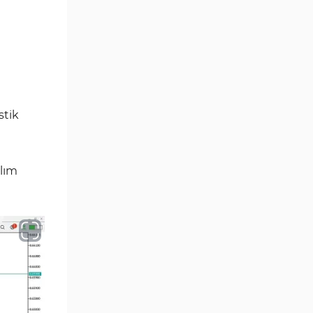
Göstergeleri
Momentum Göstergeleri MT5
35
için
Ticaret döngüleri MT5
20
Göstergeleri
M15-M30 Zaman Dilimleri MT5
stik
42
Göstergeler
Öncü MT5 Göstergeleri
75
alım
Günlük-Haftalık Zaman
17
Dilimleri MT5 Göstergeler
MetaTrader 5 için Kill Zones
1
Göstergeleri
MetaTrader 5 için Haber (News)
2
Göstergeleri
MACD Göstergeleri
15
MetaTrader 5 için