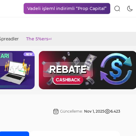
Vadeli işleml indirimli “Prop Capital”
Spreadler
The 5%ers
ad
Güncelleme:
Nov 1, 2025
6.423