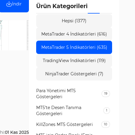
İndir
Ürün Kategorileri
Hepsi (1377)
MetaTrader 4 İndikatörleri (616)
MetaTrader 5 İndikatörleri (635)
TradingView İndikatörleri (119)
NinjaTrader Göstergeleri (7)
Para Yönetimi MT5
19
Göstergeleri
MT5’te Desen Tanıma
1
Göstergeleri
KillZones MT5 Göstergeleri
10
hi:
01 Kas 2025