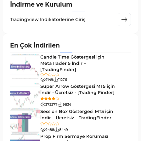
İndirme ve Kurulum
TradingView için RSI Göstergeleri
1
Day Trading Tradingview Göstergeleri
50
TradingView İndikatörlerine Giriş
Likidite Tradingview Göstergeleri
46
Osilatörler TradingView Göstergeleri
8
En Çok İndirilen
Döngüler Tradingview Göstergeleri
4
Candle Time Göstergesi için
MetaTrader 5 İndir –
Çoklu Zaman Dilimleri Tradingview Göstergeler
96
[TradingFinder]
Forward Tradingview Göstergeleri
32
9149
11276
Super Arrow Göstergesi MT5 için
TradingView’te Desen Tanıma Göstergeleri
1
İndir - Ücretsiz - [Trading Finder]
Scalping Tradingview Göstergeleri
37
373277
9834
ICT TradingView Göstergeleri
60
Session Box Göstergesi MT5 için
İndir – Ücretsiz – TradingFinder
Sinyal ve Tahmin Tradingview Göstergeleri
37
9488
8449
TradingView için Zigzag Göstergeleri
2
Prop Firm Sermaye Koruması