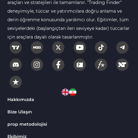
araçları ve stratejileri ile tamamlanır. "Trading Finder"
TradingView için Fibonacci Göstergeleri
1
deneyimiyle, tüccar ve yatırımcılara doğru anlama ve
derin öğrenme konusunda yardımcı olur. Eğitimler, tüm
Yeniden Çizilmeyen Tradingview Göstergeleri
4
seviyelerdeki (başlangıçtan ileri seviyeye kadar) tüccarlar
TradingView için Seans (Sessions) Göstergeleri
3
için araçlara dayalı olarak tasarlanmıştır.
Harmonik Tradingview Göstergeleri
15
Kurumsal Hisse Piyasası Tradingview
72
Göstergeleri
Vadeli İşlemler Tradingview Göstergeleri
1
MACD Göstergeleri TradingView için
1
Günlük ve Haftalık Zaman Dilimleri TV
6
Hakkımızda
Göstergeler
Arz ve Talep Tradingview Göstergeleri
9
Bize Ulaşın
H1-H4 Zaman Dilimleri Tradingview Göstergeler
8
prop metodolojisi
Binary Options TradingView Göstergeleri
8
Ekibimiz