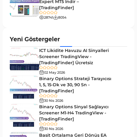
Expert MT5 İndir –
Hızlı Scalper Tradingview Göstergeleri
6
[TradingFinder]
Swing Trading Tradingview Göstergeleri
10
28741
8054
Endeks Tradingview Göstergeleri
57
Tersine Tradingview Göstergeleri
94
Yeni Göstergeler
M15-M30 Zaman Dilimleri Tradingview
19
ICT Likidite Havuzu AI Sinyalleri
Göstergeler
Screener TradingView -
[TradingFinder] Ücretsiz
Kırılma Tradingview Göstergeleri
31
02 May 2026
TradingView için Isı Haritası Göstergeleri
2
Binary Options Strateji Tarayıcısı
1, 5, 15-Dk ve 30, 90 Sn -
Volatilite Tradingview Göstergeleri
4
[TradingFinder]
Akıllı Para TradingView Göstergeleri
52
30 Nis 2026
Binary Options Sinyal Sağlayıcı
Elliott Dalga Teorisi​ Tradingview Göstergeleri
1
Screener M1-H4 TradingView -
Pivot ve Fraktallar TradingView Göstergeleri
[TradingFinder]
3
Trend Tradingview Göstergeleri
30 Nis 2026
4
Basit Ortalama Geri Dönüş EA