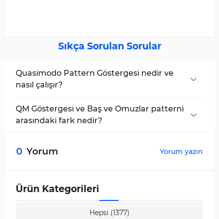
Sıkça Sorulan Sorular
Quasimodo Pattern Göstergesi nedir ve
nasıl çalışır?
Bu gösterge,
QM patternini
otomatik olarak
tanımlayan ve optimal
giriş noktalarını
,
kar al
QM Göstergesi ve Baş ve Omuzlar patterni
ve
zararı durdur
seviyelerini belirleyen bir
arasındaki fark nedir?
teknik analiz aracıdır.
Quasimodo patterni
, önceki düşük veya
yüksek seviyeyi kırarak (
CHOCH
) trend
0
Yorum
Yorum yazın
dönüşlerini doğrular, oysa
Baş ve Omuzlar
patterninde
trend dönüşü boyun çizgisinin
kırılmasıyla doğrulanır.
Ürün Kategorileri
Hepsi (1377)