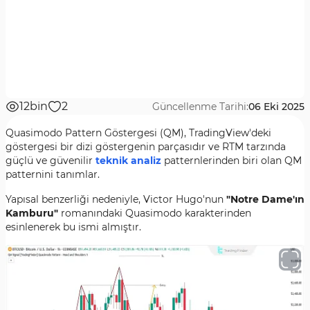
12bin
2
Güncellenme Tarihi:
06 Eki 2025
Quasimodo Pattern Göstergesi (QM), TradingView'deki
göstergesi bir dizi göstergenin parçasıdır ve RTM tarzında
güçlü ve güvenilir
teknik analiz
patternlerinden biri olan QM
patternini tanımlar.
Yapısal benzerliği nedeniyle, Victor Hugo'nun
"Notre Dame'ın
Kamburu"
romanındaki Quasimodo karakterinden
esinlenerek bu ismi almıştır.