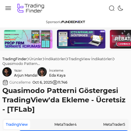
Sponsorlu
TradingFinder
Ürünler
İndikatörleri
TradingView İndikatörleri
Quasimodo Patterni Göstergesi TradingView'da Ekleme - Ücretsiz - [TFLab]
Yazar:
İnceleme:
Arjun Mandal
Eda Kaya
Güncelleme:
Oct 6, 2025
11.746
Quasimodo Patterni Göstergesi
TradingView'da Ekleme - Ücretsiz
- [TFLab]
TradingView
MetaTrader4
MetaTrader5