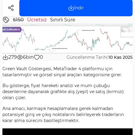
İndir
₺150
Ücretsiz
Sınırlı Süre
279
6bin
0
Güncellenme Tarihi:
10 Kas 2025
Green Vault Göstergesi, MetaTrader 4 platformu için
tasarlanmıştır ve görsel sinyal araçları kategorisine girer.
Bu gösterge, fiyat hareketi analizi ve mum çubuğu
desenlerine dayanarak grafikte alış (yeşil) ve satış (kırmızı)
okları çizer.
Ana amacı, karmaşık hesaplamalara gerek kalmadan
potansiyel giriş ve çıkış noktalarını belirleyerek traderların
karar alma sürecini basitleştirmektir.