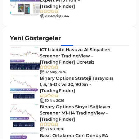
Expert MT5 İndir –
[TradingFinder]
Tersine MT4 Göstergeleri
498
28669
8044
Fiyat Hareketi MT4 Göstergeleri
87
Aralık MT4 Göstergeleri
45
Yeni Göstergeler
Mum Analizi MT4 Göstergeleri
38
ICT Likidite Havuzu AI Sinyalleri
ICT MT4 Göstergeleri
Screener TradingView -
97
[TradingFinder] Ücretsiz
Günlük ve Haftalık Zaman Dilimleri MT4
14
göstergeler
02 May 2026
Binary Options Strateji Tarayıcısı
Risk Yönetimi MT4 Göstergeleri
1, 5, 15-Dk ve 30, 90 Sn -
21
[TradingFinder]
Hisse Senedi MT4 Göstergeleri
541
30 Nis 2026
MACD Göstergeleri MetaTrader 4 için
Binary Options Sinyal Sağlayıcı
15
Screener M1-H4 TradingView -
Pivot and Fraktallar MT4 Göstergeleri
28
[TradingFinder]
Para Birimi Gücü MT4 Göstergeleri
112
30 Nis 2026
Basit Ortalama Geri Dönüş EA