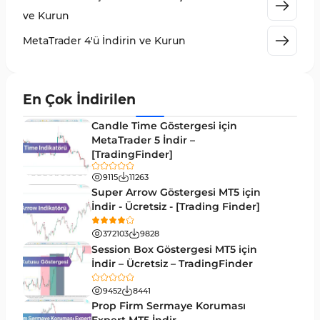
Elliott Dalga Teorisi MT4 Göstergeleri
9
ve Kurun
Giriş ve Çıkış MT4 Göstergeleri
46
MetaTrader 4'ü İndirin ve Kurun
Grafik ve Klasik MT4 Göstergeleri
48
Momentum MT4 Göstergeleri ve Osilatörler
35
En Çok İndirilen
MetaTrader 4 için Gann Göstergeleri
1
Candle Time Göstergesi için
Forward Piyasası MT4 Göstergeleri
MetaTrader 5 İndir –
177
[TradingFinder]
Döngüler MT4 Göstergeleri
30
9115
11263
Arz ve Talep MT4 Göstergeleri
15
Super Arrow Göstergesi MT5 için
İndir - Ücretsiz - [Trading Finder]
Kırılma MT4 Göstergeleri
95
372103
9828
Likidite MT4 Göstergeleri
68
Session Box Göstergesi MT5 için
İndir – Ücretsiz – TradingFinder
Day Trading MT4 Göstergeleri
360
9452
8441
Eğitimsel MT4 Göstergeleri
9
Prop Firm Sermaye Koruması
Volatilite MT4 Göstergeleri
83