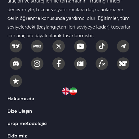
araçları ve stratejileri ile tamamlanır. "Trading Finder"
Bantlar ve Kanallar MT4 Göstergeleri
54
deneyimiyle, tüccar ve yatırımcılara doğru anlama ve
Kurumsal Hisse Piyasası MT4 Göstergeleri
derin öğrenme konusunda yardımcı olur. Eğitimler, tüm
285
seviyelerdeki (başlangıçtan ileri seviyeye kadar) tüccarlar
MT4 için Hareketli Göstergeleri
22
için araçlara dayalı olarak tasarlanmıştır.
Scalping MT4 Göstergeleri
320
Position Trading MT4 Göstergeleri
1
Fast Scalping MT4 Göstergeleri
46
MetaTrader 4 için Expert Advisor (EA)
4
MT4 için Isı Haritası (Heatmap) Göstergeleri
2
MetaTrader 4 için Ichimoku Göstergeleri
5
Hakkımızda
Non-Repaint MT4 Göstergeleri
28
Bize Ulaşın
Seviyeler MT4 Göstergeleri
82
prop metodolojisi
MetaTrader 4 için RSI Göstergeleri
14
Ekibimiz