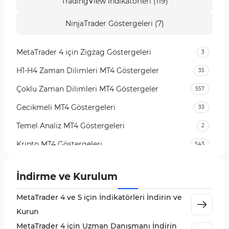
TradingView İndikatörleri (119)
NinjaTrader Göstergeleri (7)
MetaTrader 4 için Zigzag Göstergeleri
3
H1-H4 Zaman Dilimleri MT4 Göstergeler
35
Çoklu Zaman Dilimleri MT4 Göstergeler
557
Gecikmeli MT4 Göstergeleri
33
Temel Analiz MT4 Göstergeleri
2
Kripto MT4 Göstergeleri
543
Vadeli İşlem Piyasası MT4 Göstergeleri
18
İndirme ve Kurulum
Emtia Piyasası MT4 Göstergeleri
232
MetaTrader 4 ve 5 için İndikatörleri İndirin ve
MetaTrader 4 için Volume Profile Göstergeleri
2
Kurun
KillZones MT4 Göstergeleri
10
MetaTrader 4 için Uzman Danışmanı İndirin