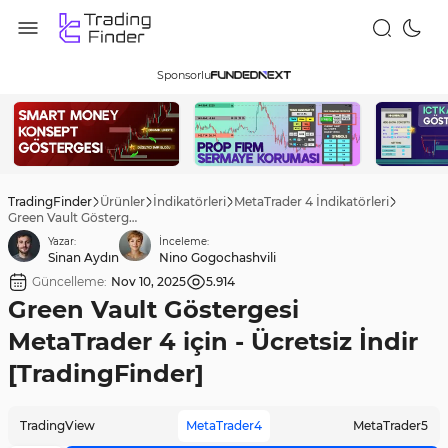
Sponsorlu
TradingFinder
Ürünler
İndikatörleri
MetaTrader 4 İndikatörleri
Green Vault Göstergesi MetaTrader 4 için - Ücretsiz İndir [TradingFinder]
Yazar:
İnceleme:
Sinan Aydın
Nino Gogochashvili
Güncelleme:
Nov 10, 2025
5.914
Green Vault Göstergesi
MetaTrader 4 için - Ücretsiz İndir
[TradingFinder]
TradingView
MetaTrader4
MetaTrader5