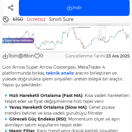
İndir
₺150
Ücretsiz
Sınırlı Süre
1bin
8bin
0
Güncellenme Tarihi:
23 Ara 2025
Lion Arrow Super Arrow Göstergesi, MetaTrader 4
platformunda birkaç
teknik analiz
aracını birleştiren ve
yüksek doğrulukta işlem sinyalleri üreten bileşik bir araçtır.
Yapısı şu şekildedir:
Hızlı Hareketli Ortalama (Fast MA)
: Kısa vadeli hareketleri
tespit eder ve fiyat değişimlerine hızlı tepki verir
Yavaş Hareketli Ortalama (Slow MA)
: Genel piyasa
trendini belirler ve kısa vadeli gürültüyü filtreler
Göreceli Güç Endeksi (RSI)
: Momentum ölçer ve aşırı
alım/aşırı satım koşullarını tespit eder
Magic Filter
: Karşı trend veya düşük kaliteli sinyalleri