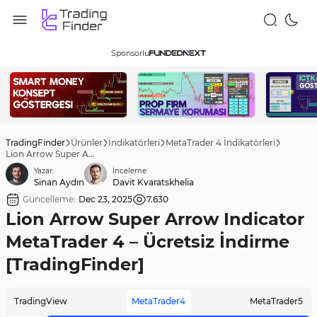
Sponsorlu
TradingFinder
Ürünler
İndikatörleri
MetaTrader 4 İndikatörleri
Lion Arrow Super Arrow Indicator MetaTrader 4 – Ücretsiz İndirme [TradingFinder]
Yazar:
İnceleme:
Sinan Aydın
Davit Kvaratskhelia
Güncelleme:
Dec 23, 2025
7.630
Lion Arrow Super Arrow Indicator
MetaTrader 4 – Ücretsiz İndirme
[TradingFinder]
TradingView
MetaTrader4
MetaTrader5