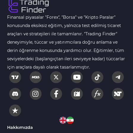
MT4 için Order Book (Emir Defteri) Göstergeleri
1
Finansal piyasalar "Forex", "Borsa" ve "Kripto Paralar"
MetaTrader 4 için Fibonacci Göstergeleri
2
konusunda eksiksiz eğitim, yalnızca test edilmiş ticaret
Swing Trading MT4 Göstergeleri
173
araçları ve stratejileri ile tamamlanır. "Trading Finder"
Bantlar ve Kanallar MT4 Göstergeleri
54
deneyimiyle, tüccar ve yatırımcılara doğru anlama ve
Kurumsal Hisse Piyasası MT4 Göstergeleri
derin öğrenme konusunda yardımcı olur. Eğitimler, tüm
285
seviyelerdeki (başlangıçtan ileri seviyeye kadar) tüccarlar
MT4 için Hareketli Göstergeleri
22
için araçlara dayalı olarak tasarlanmıştır.
Scalping MT4 Göstergeleri
320
Position Trading MT4 Göstergeleri
1
Fast Scalping MT4 Göstergeleri
46
MetaTrader 4 için Expert Advisor (EA)
4
MT4 için Isı Haritası (Heatmap) Göstergeleri
2
MetaTrader 4 için Ichimoku Göstergeleri
5
Hakkımızda