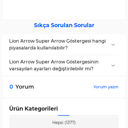
Sıkça Sorulan Sorular
Lion Arrow Super Arrow Göstergesi hangi
piyasalarda kullanılabilir?
Bu gösterge, Forex, Hisse Senetleri, Kripto ve
Emtialar dahil olmak üzere tüm trend piyasalar
Lion Arrow Super Arrow Göstergesinin
için uygundur.
varsayılan ayarları değiştirilebilir mi?
Evet. Kullanıcılar, MA değerlerini, RSI seviyelerini
ve diğer parametreleri kendi stratejilerine
0
Yorum
Yorum yazın
uyacak şekilde ayarlayabilir.
Ürün Kategorileri
Hepsi (1377)