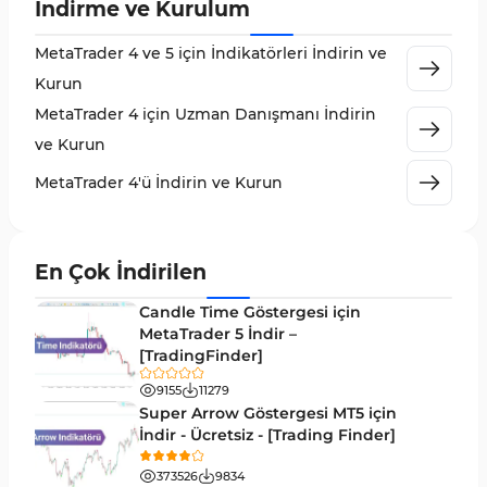
İndirme ve Kurulum
Emtia Piyasası MT4 Göstergeleri
232
MetaTrader 4 ve 5 için İndikatörleri İndirin ve
MetaTrader 4 için Volume Profile Göstergeleri
2
Kurun
KillZones MT4 Göstergeleri
10
MetaTrader 4 için Uzman Danışmanı İndirin
Elliott Dalga Teorisi MT4 Göstergeleri
9
ve Kurun
Giriş ve Çıkış MT4 Göstergeleri
46
MetaTrader 4'ü İndirin ve Kurun
Grafik ve Klasik MT4 Göstergeleri
48
Momentum MT4 Göstergeleri ve Osilatörler
35
En Çok İndirilen
MetaTrader 4 için Gann Göstergeleri
1
Candle Time Göstergesi için
Forward Piyasası MT4 Göstergeleri
MetaTrader 5 İndir –
177
[TradingFinder]
Döngüler MT4 Göstergeleri
30
9155
11279
Arz ve Talep MT4 Göstergeleri
15
Super Arrow Göstergesi MT5 için
İndir - Ücretsiz - [Trading Finder]
Kırılma MT4 Göstergeleri
95
373526
9834