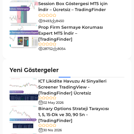
Likidite MT4 Göstergeleri
68
Session Box Göstergesi MT5 için
İndir – Ücretsiz – TradingFinder
Day Trading MT4 Göstergeleri
360
9493
8450
Eğitimsel MT4 Göstergeleri
9
Prop Firm Sermaye Koruması
Volatilite MT4 Göstergeleri
Expert MT5 İndir –
83
[TradingFinder]
Tersine MT4 Göstergeleri
498
28752
8054
Fiyat Hareketi MT4 Göstergeleri
87
Aralık MT4 Göstergeleri
45
Yeni Göstergeler
Mum Analizi MT4 Göstergeleri
38
ICT Likidite Havuzu AI Sinyalleri
ICT MT4 Göstergeleri
Screener TradingView -
97
[TradingFinder] Ücretsiz
Günlük ve Haftalık Zaman Dilimleri MT4
14
göstergeler
02 May 2026
Binary Options Strateji Tarayıcısı
Risk Yönetimi MT4 Göstergeleri
1, 5, 15-Dk ve 30, 90 Sn -
21
[TradingFinder]
Hisse Senedi MT4 Göstergeleri
541
30 Nis 2026