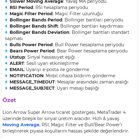
Slower Moving Average
: Yavaş MA periyodu
RSI Period
: RSI hesaplama periyodu
Magic Filter Period
: Magic Filter uzunluğu
Bollinger Bands Period
: Bollinger bantları periyodu
Bollinger Bands Shift
: Bollinger bantları kaydırması
Bollinger Bands Deviation
: Bollinger bantları standart
sapması
Bulls Power Period
: Bull Power hesaplama periyodu
Bears Power Period
: Bear Power hesaplama periyodu
Utstup
: Sinyal hassasiyet eşiği
ALERT
: Sesli uyarı etkinleştirme
EMAIL
: Uyarıyı e-posta ile gönderme
NOTIFICATION
: Mobil cihaza bildirim gönderme
MESSAGE_TIMEOUT
: Mesajlar arasındaki zaman aralığı
MESSAGE_SUBJECT
: Uyarı mesajı başlığı
Özet
Lion Arrow Super Arrow ticaret göstergesi, MetaTrader 4
üzerinde bileşik bir sinyal üretim aracıdır. Hızlı & yavaş
Moving Average
, RSI, Magic Filter ve Bull/Bear Power’ı
birleştirerek piyasa koşullarını hassas şekilde değerlendirir.