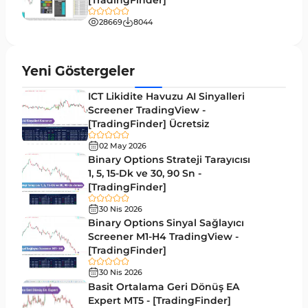
[TradingFinder]
Tersine MT4 Göstergeleri
498
28669
8044
Fiyat Hareketi MT4 Göstergeleri
87
Aralık MT4 Göstergeleri
45
Yeni Göstergeler
Mum Analizi MT4 Göstergeleri
38
ICT Likidite Havuzu AI Sinyalleri
ICT MT4 Göstergeleri
Screener TradingView -
97
[TradingFinder] Ücretsiz
Günlük ve Haftalık Zaman Dilimleri MT4
14
göstergeler
02 May 2026
Binary Options Strateji Tarayıcısı
Risk Yönetimi MT4 Göstergeleri
1, 5, 15-Dk ve 30, 90 Sn -
21
[TradingFinder]
Hisse Senedi MT4 Göstergeleri
541
30 Nis 2026
MACD Göstergeleri MetaTrader 4 için
Binary Options Sinyal Sağlayıcı
15
Screener M1-H4 TradingView -
Pivot and Fraktallar MT4 Göstergeleri
28
[TradingFinder]
Para Birimi Gücü MT4 Göstergeleri
112
30 Nis 2026
Basit Ortalama Geri Dönüş EA
Intraday MT4 Göstergeleri
344
Expert MT5 - [TradingFinder]