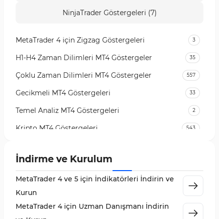
NinjaTrader Göstergeleri (7)
MetaTrader 4 için Zigzag Göstergeleri
3
H1-H4 Zaman Dilimleri MT4 Göstergeler
35
Çoklu Zaman Dilimleri MT4 Göstergeler
557
Gecikmeli MT4 Göstergeleri
33
Temel Analiz MT4 Göstergeleri
2
Kripto MT4 Göstergeleri
543
Vadeli İşlem Piyasası MT4 Göstergeleri
18
İndirme ve Kurulum
Emtia Piyasası MT4 Göstergeleri
232
MetaTrader 4 ve 5 için İndikatörleri İndirin ve
MetaTrader 4 için Volume Profile Göstergeleri
2
Kurun
KillZones MT4 Göstergeleri
10
MetaTrader 4 için Uzman Danışmanı İndirin
Elliott Dalga Teorisi MT4 Göstergeleri
9