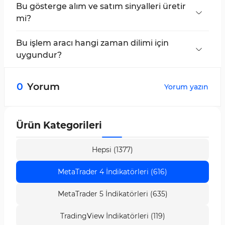
Bu gösterge alım ve satım sinyalleri üretir
mi?
Evet, Machine Learning Hareketli Ortalama
göstergesi renkli işaretçiler kullanarak alım ve
Bu işlem aracı hangi zaman dilimi için
satım sinyalleri üretir.
uygundur?
Machine Learning Hareketli Ortalama
göstergesi çoklu zaman diliminde çalışır ve tüm
0
Yorum
Yorum yazın
zaman dilimlerinde uygulanabilir.
Ürün Kategorileri
Hepsi (1377)
MetaTrader 4 İndikatörleri (616)
MetaTrader 5 İndikatörleri (635)
TradingView İndikatörleri (119)