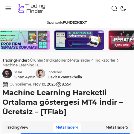
Sponsorlu
TradingFinder
Ürünler
İndikatörleri
MetaTrader 4 İndikatörleri
Machine Learning Hareketli Ortalama göstergesi MT4 İndir – Ücretsiz – [TFlab]
Yazar:
İnceleme:
Sinan Aydın
Davit Kvaratskhelia
Güncelleme:
Nov 10, 2025
8.554
Machine Learning Hareketli
Ortalama göstergesi MT4 İndir –
Ücretsiz – [TFlab]
TradingView
MetaTrader4
MetaTrader5