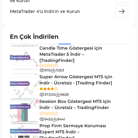
ve Kurun
Giriş ve Çıkış MT4 Göstergeleri
46
MetaTrader 4'ü İndirin ve Kurun
Grafik ve Klasik MT4 Göstergeleri
48
Momentum MT4 Göstergeleri ve Osilatörler
35
En Çok İndirilen
MetaTrader 4 için Gann Göstergeleri
1
Candle Time Göstergesi için
Forward Piyasası MT4 Göstergeleri
MetaTrader 5 İndir –
177
[TradingFinder]
Döngüler MT4 Göstergeleri
30
9115
11263
Arz ve Talep MT4 Göstergeleri
15
Super Arrow Göstergesi MT5 için
İndir - Ücretsiz - [Trading Finder]
Kırılma MT4 Göstergeleri
95
372103
9828
Likidite MT4 Göstergeleri
68
Session Box Göstergesi MT5 için
İndir – Ücretsiz – TradingFinder
Day Trading MT4 Göstergeleri
360
9452
8441
Eğitimsel MT4 Göstergeleri
9
Prop Firm Sermaye Koruması
Volatilite MT4 Göstergeleri
Expert MT5 İndir –
83