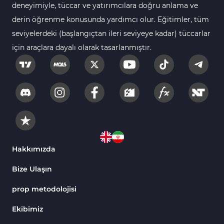
Bantlar ve Kanallar MT4 Göstergeleri
54
deneyimiyle, tüccar ve yatırımcılara doğru anlama ve
Kurumsal Hisse Piyasası MT4 Göstergeleri
derin öğrenme konusunda yardımcı olur. Eğitimler, tüm
285
seviyelerdeki (başlangıçtan ileri seviyeye kadar) tüccarlar
MT4 için Hareketli Göstergeleri
22
için araçlara dayalı olarak tasarlanmıştır.
Scalping MT4 Göstergeleri
320
Position Trading MT4 Göstergeleri
1
Fast Scalping MT4 Göstergeleri
46
MetaTrader 4 için Expert Advisor (EA)
4
MT4 için Isı Haritası (Heatmap) Göstergeleri
2
MetaTrader 4 için Ichimoku Göstergeleri
5
Hakkımızda
Non-Repaint MT4 Göstergeleri
28
Bize Ulaşın
Seviyeler MT4 Göstergeleri
82
prop metodolojisi
MetaTrader 4 için RSI Göstergeleri
14
Ekibimiz
Sinyal ve Tahmin MT4 Göstergeleri
230