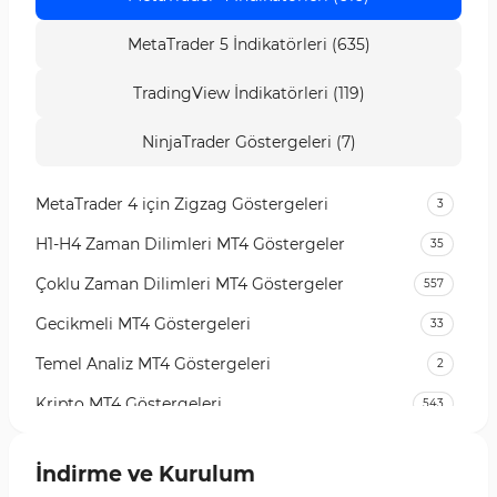
MetaTrader 5 İndikatörleri (635)
TradingView İndikatörleri (119)
NinjaTrader Göstergeleri (7)
MetaTrader 4 için Zigzag Göstergeleri
3
H1-H4 Zaman Dilimleri MT4 Göstergeler
35
Çoklu Zaman Dilimleri MT4 Göstergeler
557
Gecikmeli MT4 Göstergeleri
33
Temel Analiz MT4 Göstergeleri
2
Kripto MT4 Göstergeleri
543
Vadeli İşlem Piyasası MT4 Göstergeleri
18
İndirme ve Kurulum
Emtia Piyasası MT4 Göstergeleri
232