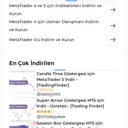
MetaTrader 4 ve 5 için İndikatörleri İndirin ve
MetaTrader 4 için Volume Profile Göstergeleri
2
Kurun
KillZones MT4 Göstergeleri
10
MetaTrader 4 için Uzman Danışmanı İndirin
Elliott Dalga Teorisi MT4 Göstergeleri
9
ve Kurun
Giriş ve Çıkış MT4 Göstergeleri
46
MetaTrader 4'ü İndirin ve Kurun
Grafik ve Klasik MT4 Göstergeleri
48
Momentum MT4 Göstergeleri ve Osilatörler
35
En Çok İndirilen
MetaTrader 4 için Gann Göstergeleri
1
Candle Time Göstergesi için
Forward Piyasası MT4 Göstergeleri
MetaTrader 5 İndir –
177
[TradingFinder]
Döngüler MT4 Göstergeleri
30
9260
11313
Arz ve Talep MT4 Göstergeleri
15
Super Arrow Göstergesi MT5 için
İndir - Ücretsiz - [Trading Finder]
Kırılma MT4 Göstergeleri
95
377028
9849
Likidite MT4 Göstergeleri
68
Session Box Göstergesi MT5 için