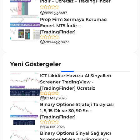
İndir – Ücretsiz – TradingFinder
Day Trading MT4 Göstergeleri
360
9599
8487
Eğitimsel MT4 Göstergeleri
9
Prop Firm Sermaye Koruması
Volatilite MT4 Göstergeleri
Expert MT5 İndir –
83
[TradingFinder]
Tersine MT4 Göstergeleri
498
28944
8072
Fiyat Hareketi MT4 Göstergeleri
87
Aralık MT4 Göstergeleri
45
Yeni Göstergeler
Mum Analizi MT4 Göstergeleri
38
ICT Likidite Havuzu AI Sinyalleri
ICT MT4 Göstergeleri
Screener TradingView -
97
[TradingFinder] Ücretsiz
Günlük ve Haftalık Zaman Dilimleri MT4
14
göstergeler
02 May 2026
Binary Options Strateji Tarayıcısı
Risk Yönetimi MT4 Göstergeleri
1, 5, 15-Dk ve 30, 90 Sn -
21
[TradingFinder]
Hisse Senedi MT4 Göstergeleri
541
30 Nis 2026
MACD Göstergeleri MetaTrader 4 için
Binary Options Sinyal Sağlayıcı
15
Screener M1-H4 TradingView -