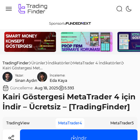
Sponsorlu
TradingFinder
Ürünler
İndikatörleri
MetaTrader 4 İndikatörleri
Kairi Göstergesi MetaTrader 4 için İndir – Ücretsiz – [TradingFinder]
Yazar:
İnceleme:
Sinan Aydın
Eda Kaya
Güncelleme:
Aug 18, 2025
5.593
Kairi Göstergesi MetaTrader 4 için
İndir – Ücretsiz – [TradingFinder]
TradingView
MetaTrader4
MetaTrader5
İndir