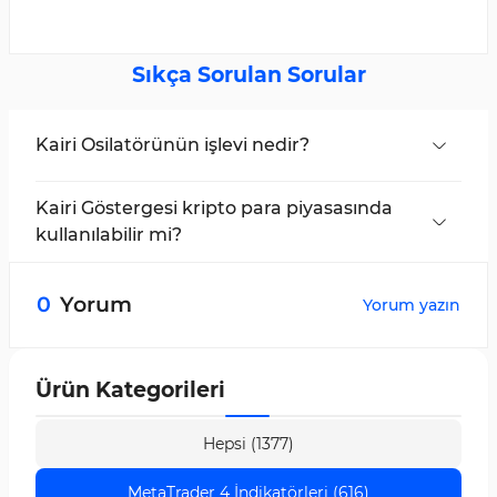
Sıkça Sorulan Sorular
Kairi Osilatörünün işlevi nedir?
Piyasa momentumunu gösterir ve aşırı alım/aşırı
satım bölgelerini vurgular.
Kairi Göstergesi kripto para piyasasında
kullanılabilir mi?
Evet, bu gösterge kripto paralar, hisse senetleri
ve Forex pariteleri dahil tüm piyasalarda
0
Yorum
Yorum yazın
kullanılabilir.
Ürün Kategorileri
Hepsi (1377)
MetaTrader 4 İndikatörleri (616)