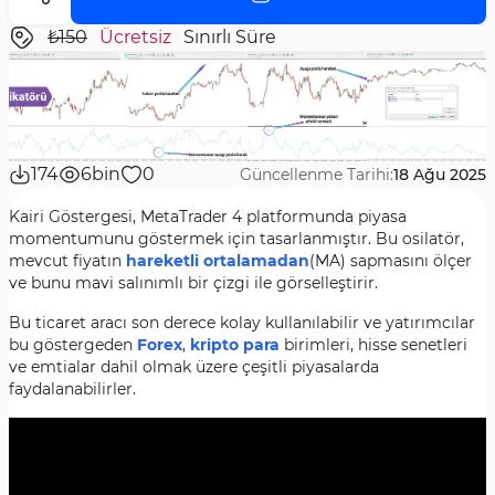
₺150
Ücretsiz
Sınırlı Süre
174
6bin
0
Güncellenme Tarihi:
18 Ağu 2025
Kairi Göstergesi, MetaTrader 4 platformunda piyasa
momentumunu göstermek için tasarlanmıştır. Bu osilatör,
mevcut fiyatın
hareketli ortalamadan
(MA) sapmasını ölçer
ve bunu mavi salınımlı bir çizgi ile görselleştirir.
Bu ticaret aracı son derece kolay kullanılabilir ve yatırımcılar
bu göstergeden
Forex
,
kripto para
birimleri, hisse senetleri
ve emtialar dahil olmak üzere çeşitli piyasalarda
faydalanabilirler.