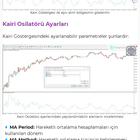
Kairi Göstergesi ile aşırı alım bölgesinin gösterimi
Kairi Osilatörü Ayarları
Kairi Göstergesindeki ayarlanabilir parametreler şunlardır:
Kairi Osilatörü ayarlarındaki yapılandırılabilir alanların incelenmesi
MA Period:
Hareketli ortalama hesaplamaları için
kullanılan dönem
MA Method:
Hareketli ortalama türünün belirlenmesi