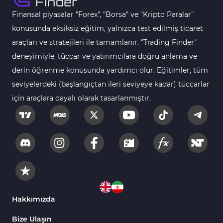
Finansal piyasalar "Forex", "Borsa" ve "Kripto Paralar"
MetaTrader 4 için Fibonacci Göstergeleri
2
konusunda eksiksiz eğitim, yalnızca test edilmiş ticaret
Swing Trading MT4 Göstergeleri
173
araçları ve stratejileri ile tamamlanır. "Trading Finder"
Bantlar ve Kanallar MT4 Göstergeleri
54
deneyimiyle, tüccar ve yatırımcılara doğru anlama ve
Kurumsal Hisse Piyasası MT4 Göstergeleri
derin öğrenme konusunda yardımcı olur. Eğitimler, tüm
285
seviyelerdeki (başlangıçtan ileri seviyeye kadar) tüccarlar
MT4 için Hareketli Göstergeleri
22
için araçlara dayalı olarak tasarlanmıştır.
Scalping MT4 Göstergeleri
320
Position Trading MT4 Göstergeleri
1
Fast Scalping MT4 Göstergeleri
46
MetaTrader 4 için Expert Advisor (EA)
4
MT4 için Isı Haritası (Heatmap) Göstergeleri
2
MetaTrader 4 için Ichimoku Göstergeleri
5
Hakkımızda
Non-Repaint MT4 Göstergeleri
28
Bize Ulaşın