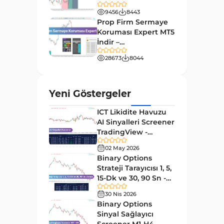
TradingFinder
Giriş ve Çıkış MT4 Göstergeleri
9456
8443
46
Prop Firm Sermaye
Grafik ve Klasik MT4
Koruması Expert MT5
48
Göstergeleri
İndir –
[TradingFinder]
Momentum MT4 Göstergeleri
28673
8044
35
ve Osilatörler
MetaTrader 4 için Gann
1
Yeni Göstergeler
Göstergeleri
ICT Likidite Havuzu
Forward Piyasası MT4
177
AI Sinyalleri Screener
Göstergeleri
TradingView -
Döngüler MT4 Göstergeleri
[TradingFinder]
30
02 May 2026
Ücretsiz
Binary Options
Arz ve Talep MT4 Göstergeleri
15
Strateji Tarayıcısı 1, 5,
Kırılma MT4 Göstergeleri
15-Dk ve 30, 90 Sn -
95
[TradingFinder]
30 Nis 2026
Likidite MT4 Göstergeleri
68
Binary Options
Day Trading MT4 Göstergeleri
Sinyal Sağlayıcı
360
Screener M1-H4