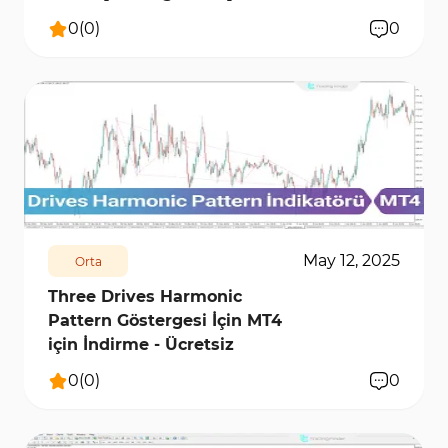
0
(
0
)
0
274
6165
0
May 12, 2025
Orta
Three Drives Harmonic
Pattern Göstergesi İçin MT4
için İndirme - Ücretsiz
0
(
0
)
0