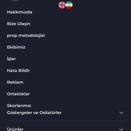
Harmonik MT4 Göstergeleri
30
Aşırı Alım ve Aşırı Satım MT4
Hakkımızda
28
Göstergeleri
Bize Ulaşın
MetaTrader 4 için Haber (News)
2
Göstergeleri
prop metodolojisi
Endeks MT4 Göstergeleri
291
Ekibimiz
MT4 için Order Book (Emir
1
İşler
Defteri) Göstergeleri
Hata Bildir
MetaTrader 4 için Fibonacci
2
Göstergeleri
Reklam
Swing Trading MT4
173
Göstergeleri
Ortaklıklar
Bantlar ve Kanallar MT4
Skorlarımız
54
Göstergeleri
Göstergeler ve Osilatörler
Kurumsal Hisse Piyasası MT4
285
Göstergeleri
Ürünler