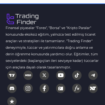
MACD Göstergeleri
15
MetaTrader 4 için
Pivot and Fraktallar MT4
28
Göstergeleri
Finansal piyasalar "Forex", "Borsa" ve "Kripto Paralar"
Para Birimi Gücü MT4
112
Göstergeleri
konusunda eksiksiz eğitim, yalnızca test edilmiş ticaret
araçları ve stratejileri ile tamamlanır. "Trading Finder"
Intraday MT4 Göstergeleri
344
deneyimiyle, tüccar ve yatırımcılara doğru anlama ve
MetaTrader 4’te
1
derin öğrenme konusunda yardımcı olur. Eğitimler, tüm
DrawdownGöstergeleri
seviyelerdeki (başlangıçtan ileri seviyeye kadar) tüccarlar
Binary Options MT4
19
için araçlara dayalı olarak tasarlanmıştır.
Göstergeleri
Öncü MT4 Göstergeleri
75
Akıllı Para MT4 Göstergeleri
74
Destek ve Direnç MT4
74
Göstergeleri