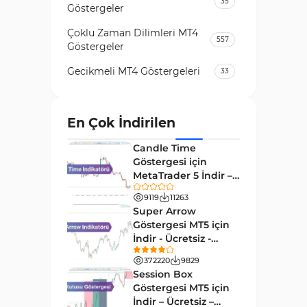
35
Göstergeler
Çoklu Zaman Dilimleri MT4
557
Göstergeler
Gecikmeli MT4 Göstergeleri
33
Temel Analiz MT4 Göstergeleri
2
Kripto MT4 Göstergeleri
En Çok İndirilen
543
Vadeli İşlem Piyasası MT4
Candle Time
18
Göstergeleri
Göstergesi için
MetaTrader 5 İndir –
Emtia Piyasası MT4
[TradingFinder]
232
Göstergeleri
9119
11263
Super Arrow
MetaTrader 4 için Volume
Göstergesi MT5 için
2
Profile Göstergeleri
İndir - Ücretsiz -
[Trading Finder]
KillZones MT4 Göstergeleri
372220
9829
10
Session Box
Elliott Dalga Teorisi MT4
Göstergesi MT5 için
9
Göstergeleri
İndir – Ücretsiz –