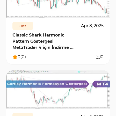
131
5714
0
Apr 8, 2025
Orta
Classic Shark Harmonic
Pattern Göstergesi
MetaTrader 4 için İndirme –
Ücretsiz
0
(
0
)
0
203
6152
0