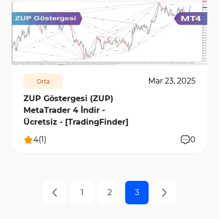
408
8108
0
Mar 23, 2025
Orta
ZUP Göstergesi (ZUP)
MetaTrader 4 İndir -
Ücretsiz - [TradingFinder]
4
(
1
)
0
1
2
3