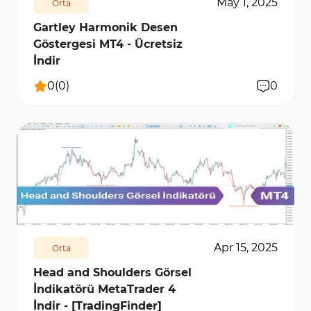
May 1, 2025
Orta
Gartley Harmonik Desen
Göstergesi MT4 - Ücretsiz
İndir
0
(
0
)
0
569
7826
0
Apr 15, 2025
Orta
Head and Shoulders Görsel
İndikatörü MetaTrader 4
İndir - [TradingFinder]