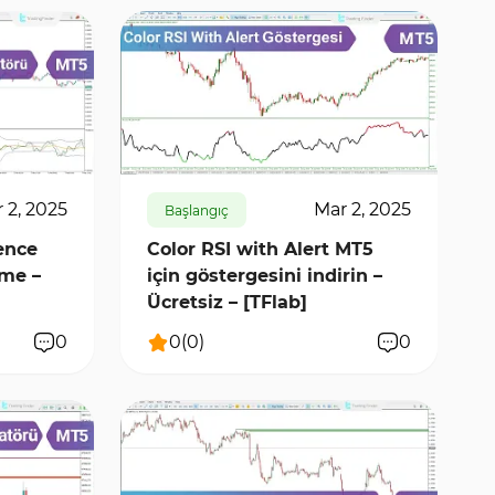
528
6085
0
 2, 2025
Mar 2, 2025
Başlangıç
ence
Color RSI with Alert MT5
rme –
için göstergesini indirin –
Ücretsiz – [TFlab]
0
0
(
0
)
0