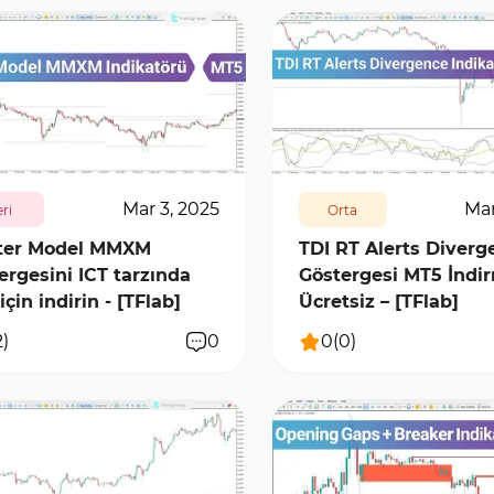
7156
0
532
6421
0
Mar 3, 2025
Mar
eri
Orta
ter Model MMXM
TDI RT Alerts Diverg
ergesini ICT tarzında
Göstergesi MT5 İndi
çin indirin - [TFlab]
Ücretsiz – [TFlab]
2
)
0
0
(
0
)