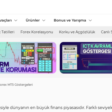
raçları
Ürünler
Bonus ve Yarışma
 Tatilleri
Forex Korelasyonu
Korku ve Açgözlülük
Canlı 
orex MT5 Göstergeleri
tesiyle dünyanın en büyük finans piyasasıdır. Farklı seviye