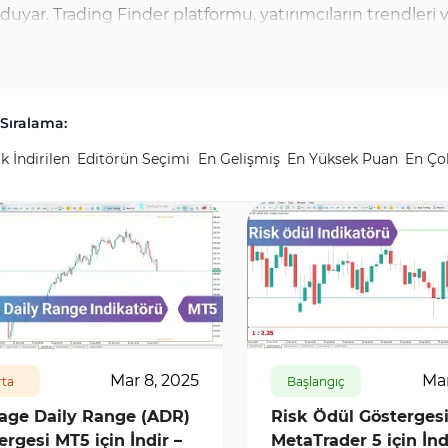
duyar. Trading Finder platformu, yatırımcıların trendleri
nu sunmaktadır. Bu araçlardan biri olan Para Akışı Endeks
, Hacim Fiyat Trend (Volume Price Trend - VPT) Göstergesi
tre Trend Göstergesi (Digital Filter Trend Indicator), fore
Sıralama:
t hareketlerini gözlemlemelerine olanak tanır. Modifiye He
k İndirilen
Editörün Seçimi
En Gelişmiş
En Yüksek Puan
En Ço
aları birleştirerek trend analizini daha anlaşılır hale getiri
ange - ATR) göstergesinin gelişmiş bir versiyonu olarak di
ilmesi, yatırımcıların forex trendlerini daha iyi anlamaları
6948
0
636
7290
0
Mar 8, 2025
Mar
ta
Başlangıç
age Daily Range (ADR)
Risk Ödül Gösterges
ergesi MT5 için İndir –
MetaTrader 5 için İn