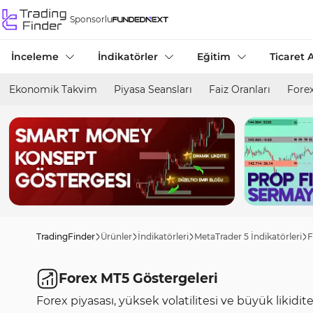
Sponsorlu
İnceleme
İndikatörler
Eğitim
Ticaret A
Ekonomik Takvim
Piyasa Seansları
Faiz Oranları
Forex
TradingFinder
Ürünler
İndikatörleri
MetaTrader 5 İndikatörleri
F
Forex MT5 Göstergeleri
Forex piyasası, yüksek volatilitesi ve büyük likidi