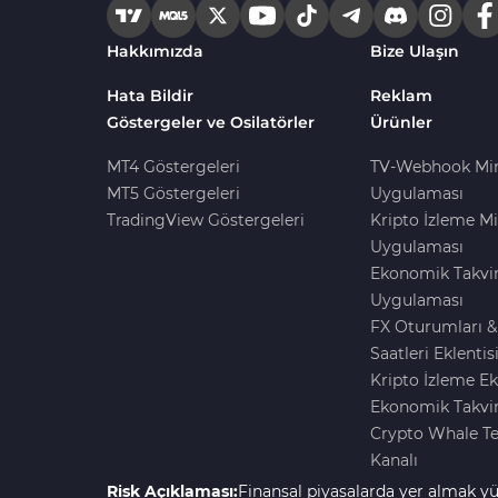
Harmonik MT4 Göstergeleri
30
Hakkımızda
Bize Ulaşın
Aşırı Alım ve Aşırı Satım MT4
28
Göstergeleri
Hata Bildir
Reklam
Göstergeler ve Osilatörler
Ürünler
MetaTrader 4 için Haber (News)
2
Göstergeleri
MT4 Göstergeleri
TV-Webhook Mi
MT5 Göstergeleri
Uygulaması
Endeks MT4 Göstergeleri
291
TradingView Göstergeleri
Kripto İzleme Mi
MT4 için Order Book (Emir
Uygulaması
1
Defteri) Göstergeleri
Ekonomik Takvi
MetaTrader 4 için Fibonacci
Uygulaması
2
Göstergeleri
FX Oturumları &
Saatleri Eklentis
Swing Trading MT4
173
Kripto İzleme Ek
Göstergeleri
Ekonomik Takvim
Bantlar ve Kanallar MT4
Crypto Whale T
54
Göstergeleri
Kanalı
Kurumsal Hisse Piyasası MT4
Risk Açıklaması:
Finansal piyasalarda yer almak yü
285