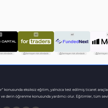
d
ad
ad
sk altındadır.
Sermayen risk altındadır.
Sermayen risk altındadır.
Sermayen r
r" konusunda eksiksiz eğitim, yalnızca test edilmiş ticaret araçlar
 ve derin öğrenme konusunda yardımcı olur. Eğitimler, tüm seviye