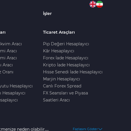
İşler
arı
Ticaret Araçları
kvim Aracı
Pip Değeri Hesaplayıcı
imi Aracı
Kâr Hesaplayıcı
mi Aracı
Forex İade Hesaplayıcı
ı Aracı
Kripto İade Hesaplayıcı
z Oranı
Hisse Senedi İade Hesaplayıcı
Marjin Hesaplayıcı
yutu Hesaplayıcı
Canlı Forex Spread
ı Hesaplayıcı
FX Seansları ve Piyasa
saplayıcı
Saatleri Aracı
tmenize neden olabilir.
Fazlasını Göster