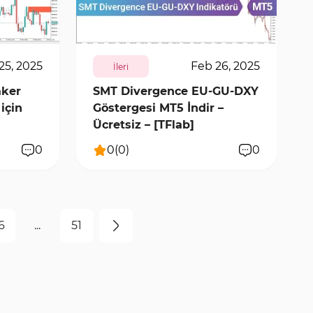
577
6225
0
25, 2025
Feb 26, 2025
İleri
aker
SMT Divergence EU-GU-DXY
için
Göstergesi MT5 İndir –
Ücretsiz – [TFlab]
0
0
(
0
)
0
6
...
51