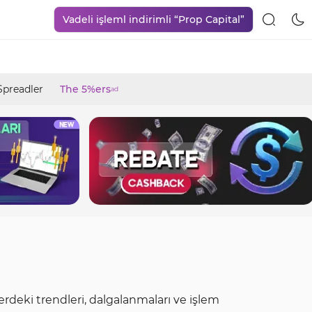
Vadeli işleml indirimli “Prop Capital”
Spreadler
The 5%ers
ad
lerdeki trendleri, dalgalanmaları ve işlem