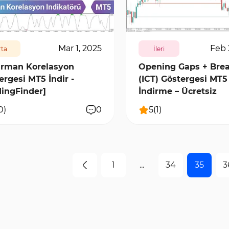
6873
0
372
5780
1
Mar 1, 2025
Feb 
ta
İleri
rman Korelasyon
Opening Gaps + Bre
ergesi MT5 İndir -
(ICT) Göstergesi MT5 
dingFinder]
İndirme – Ücretsiz
0
)
0
5
(
1
)
1
...
34
35
3