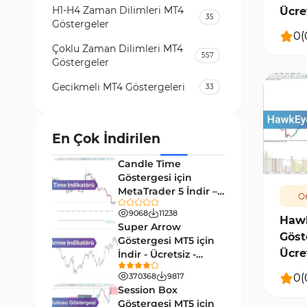
H1-H4 Zaman Dilimleri MT4
Ücre
35
Göstergeler
0
(
Çoklu Zaman Dilimleri MT4
557
Göstergeler
Gecikmeli MT4 Göstergeleri
33
Temel Analiz MT4 Göstergeleri
2
Kripto MT4 Göstergeleri
En Çok İndirilen
543
210
Vadeli İşlem Piyasası MT4
Candle Time
18
Göstergeleri
Göstergesi için
MetaTrader 5 İndir –
Or
Emtia Piyasası MT4
[TradingFinder]
232
Göstergeleri
9068
11238
Haw
Super Arrow
Göst
MetaTrader 4 için Volume
Göstergesi MT5 için
2
Profile Göstergeleri
Ücre
İndir - Ücretsiz -
[Trading Finder]
KillZones MT4 Göstergeleri
0
(
370368
9817
10
Session Box
Elliott Dalga Teorisi MT4
Göstergesi MT5 için