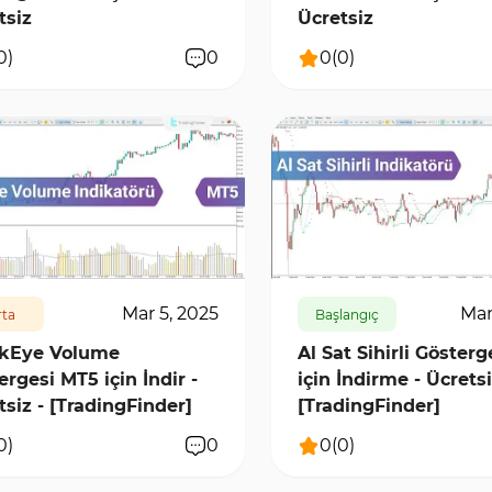
tsiz
Ücretsiz
0
)
0
0
(
0
)
5915
0
1175
10142
0
Mar 5, 2025
Mar
ta
Başlangıç
kEye Volume
Al Sat Sihirli Göster
ergesi MT5 için İndir -
için İndirme - Ücretsi
tsiz - [TradingFinder]
[TradingFinder]
0
)
0
0
(
0
)