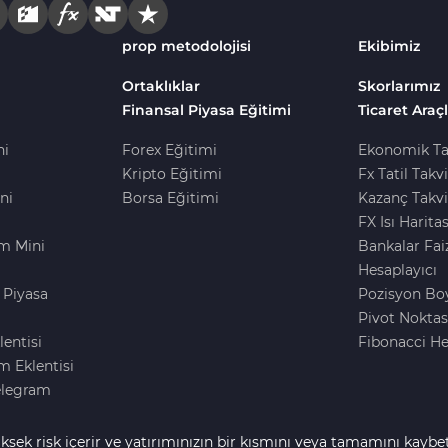
prop metodolojisi
Ekibimiz
Ortaklıklar
Skorlarımız
Finansal Piyasa Eğitimi
Ticaret Araçl
ni
Forex Eğitimi
Ekonomik Ta
Kripto Eğitimi
Fx Tatil Takv
ni
Borsa Eğitimi
Kazanç Takvi
FX Isı Haritas
m Mini
Bankalar Fai
Hesaplayıcı
 Piyasa
Pozisyon Bo
i
Pivot Noktas
lentisi
Fibonacci He
 Eklentisi
elegram
ksek risk içerir ve yatırımınızın bir kısmını veya tamamını kaybe