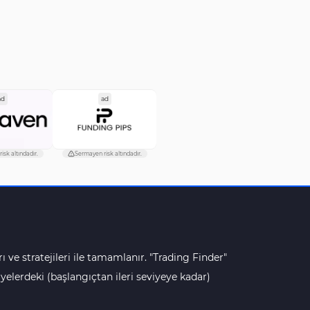
ad
ad
isk altındadır.
Sermayen risk altındadır.
ı ve stratejileri ile tamamlanır. "Trading Finder"
lerdeki (başlangıçtan ileri seviyeye kadar)