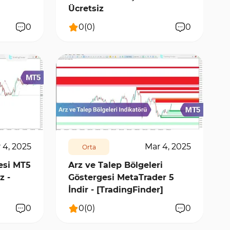
Ücretsiz
0
0
(
0
)
0
1483
7932
0
 4, 2025
Mar 4, 2025
Orta
gesi MT5
Arz ve Talep Bölgeleri
z -
Göstergesi MetaTrader 5
İndir - [TradingFinder]
0
0
(
0
)
0