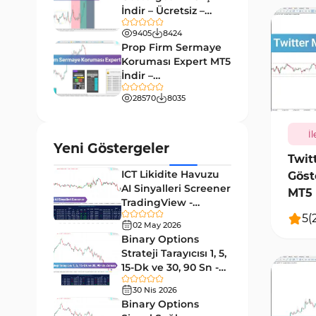
9
Göstergeleri
İndir – Ücretsiz –
TradingFinder
Giriş ve Çıkış MT4 Göstergeleri
9405
8424
46
Prop Firm Sermaye
Grafik ve Klasik MT4
Koruması Expert MT5
48
Göstergeleri
İndir –
372
[TradingFinder]
Momentum MT4 Göstergeleri
28570
8035
35
ve Osilatörler
İl
MetaTrader 4 için Gann
1
Yeni Göstergeler
Göstergeleri
Twit
ICT Likidite Havuzu
Göst
Forward Piyasası MT4
177
AI Sinyalleri Screener
Göstergeleri
MT5 i
TradingView -
Döngüler MT4 Göstergeleri
[TradingFinder]
30
5
(
02 May 2026
Ücretsiz
Binary Options
Arz ve Talep MT4 Göstergeleri
15
Strateji Tarayıcısı 1, 5,
Kırılma MT4 Göstergeleri
15-Dk ve 30, 90 Sn -
95
[TradingFinder]
30 Nis 2026
Likidite MT4 Göstergeleri
68
Binary Options