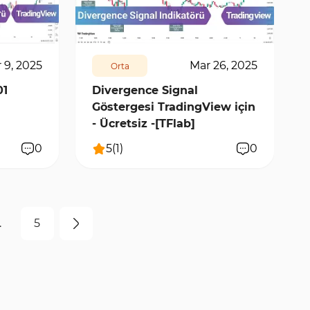
11505
0
 9, 2025
Mar 26, 2025
Orta
01
Divergence Signal
Göstergesi TradingView için
- Ücretsiz -[TFlab]
0
5
(
1
)
0
.
5