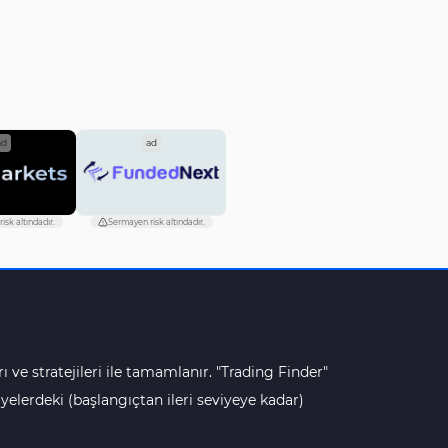
ad
ad
isk altındadır.
Sermayen risk altındadır.
ı ve stratejileri ile tamamlanır. "Trading Finder"
lerdeki (başlangıçtan ileri seviyeye kadar)