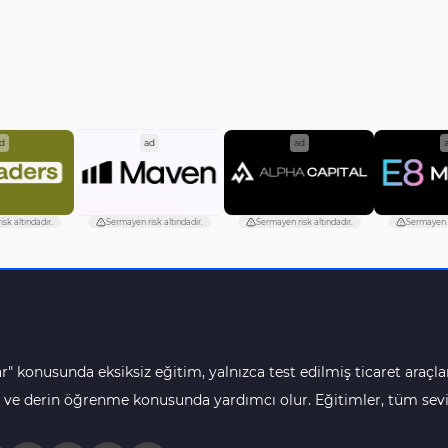
d
ad
ad
sk altındadır.
Sermayen risk altındadır.
Sermayen risk altındadır.
Sermayen r
r" konusunda eksiksiz eğitim, yalnızca test edilmiş ticaret araçlar
 ve derin öğrenme konusunda yardımcı olur. Eğitimler, tüm seviye