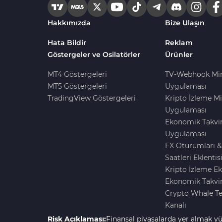
Harmonik MT4 Göstergeleri
30
Hakkımızda
Bize Ulaşın
Aşırı Alım ve Aşırı Satım MT4
28
Göstergeleri
Hata Bildir
Reklam
Göstergeler ve Osilatörler
Ürünler
MetaTrader 4 için Haber (News)
2
Göstergeleri
MT4 Göstergeleri
TV-Webhook Mi
MT5 Göstergeleri
Uygulaması
Endeks MT4 Göstergeleri
291
TradingView Göstergeleri
Kripto İzleme Mi
MT4 için Order Book (Emir
Uygulaması
1
Defteri) Göstergeleri
Ekonomik Takvi
MetaTrader 4 için Fibonacci
Uygulaması
2
Göstergeleri
FX Oturumları &
Saatleri Eklentis
Swing Trading MT4
173
Kripto İzleme Ek
Göstergeleri
Ekonomik Takvim
Bantlar ve Kanallar MT4
Crypto Whale T
54
Göstergeleri
Kanalı
Kurumsal Hisse Piyasası MT4
Risk Açıklaması:
Finansal piyasalarda yer almak yü
285