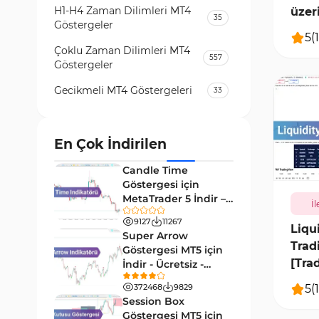
H1-H4 Zaman Dilimleri MT4
üzer
35
Göstergeler
5
(
1
Çoklu Zaman Dilimleri MT4
557
Göstergeler
Gecikmeli MT4 Göstergeleri
33
Temel Analiz MT4 Göstergeleri
2
Kripto MT4 Göstergeleri
En Çok İndirilen
543
907
Vadeli İşlem Piyasası MT4
Candle Time
18
Göstergeleri
Göstergesi için
MetaTrader 5 İndir –
İl
Emtia Piyasası MT4
[TradingFinder]
232
Göstergeleri
9127
11267
Liqu
Super Arrow
Trad
MetaTrader 4 için Volume
Göstergesi MT5 için
2
Profile Göstergeleri
[Tra
İndir - Ücretsiz -
[Trading Finder]
KillZones MT4 Göstergeleri
5
(
1
372468
9829
10
Session Box
Elliott Dalga Teorisi MT4
Göstergesi MT5 için