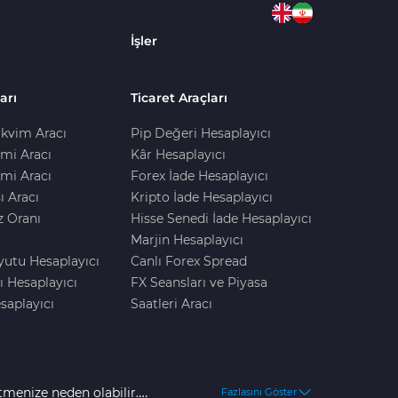
İşler
arı
Ticaret Araçları
kvim Aracı
Pip Değeri Hesaplayıcı
imi Aracı
Kâr Hesaplayıcı
mi Aracı
Forex İade Hesaplayıcı
ı Aracı
Kripto İade Hesaplayıcı
z Oranı
Hisse Senedi İade Hesaplayıcı
Marjin Hesaplayıcı
yutu Hesaplayıcı
Canlı Forex Spread
ı Hesaplayıcı
FX Seansları ve Piyasa
saplayıcı
Saatleri Aracı
tmenize neden olabilir.
Fazlasını Göster