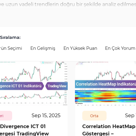
n ve uzun vadeli trendlerin doğru bir şekilde analiz edilme
ak, emtia piyasasında fiyat trendlerini, likidite seviyeler
mek için kullanılan araçlar arasında Relative Strength 
tergeler, sermaye giriş ve çıkışlarından kaynaklanan fiyat
Sıralama:
rler. Bu araçların birleşimi, yatırımcıların istikrarlı tren
rün Seçimi
En Gelişmiş
En Yüksek Puan
En Çok Yorum
eki etkisini daha iyi anlamalarını sağlar.
5
0
8817
0
Sep 15, 2025
Sep 
eri
Orta
Divergence ICT 01
Correlation HeatMap
ergesi TradingView
Göstergesi –