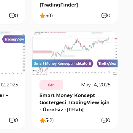
[TradingFinder]
0
5
(
1
)
0
9956
0
 12, 2025
May 14, 2025
İleri
r –
Smart Money Konsept
Göstergesi TradingView için
- Ücretsiz -[TFlab]
0
5
(
2
)
0