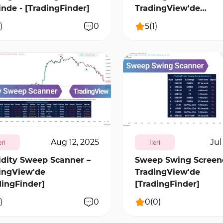
inde - [TradingFinder]
TradingView'de
[TradingFinder]
)
0
5
(
1
)
0
1
14410
0
Aug 12, 2025
Jul
eri
İleri
idity Sweep Scanner –
Sweep Swing Screene
ingView'de
TradingView'de
dingFinder]
[TradingFinder]
)
0
0
(
0
)