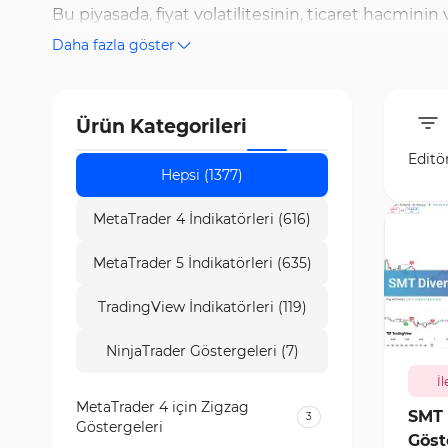
Bu piyasada, fiyat volatilitesinin, ticaret hacmini
Daha fazla göster
üzerinde özel olarak geliştirilmiş göstergeler sunar
etmeye olanak sağlar. Emtia piyasasını analiz et
(CWMA) ve On-Balance Volume (OBV) yer alır. Bu gös
Ürün Kategorileri
analiz eder ve anahtar alım ve satım noktalarını beli
Editö
makroekonomik değişimlerin emtia piyasası üzerind
Hepsi (1377)
MetaTrader 4 İndikatörleri (616)
MetaTrader 5 İndikatörleri (635)
TradingView İndikatörleri (119)
928
NinjaTrader Göstergeleri (7)
İl
MetaTrader 4 için Zigzag
SMT 
3
Göstergeleri
Göst