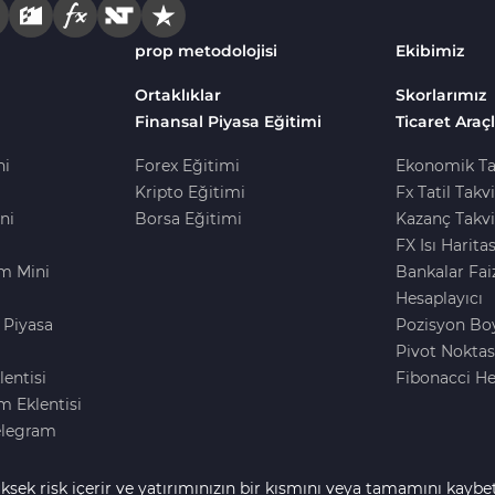
prop metodolojisi
Ekibimiz
Ortaklıklar
Skorlarımız
Finansal Piyasa Eğitimi
Ticaret Araçl
ni
Forex Eğitimi
Ekonomik Ta
Kripto Eğitimi
Fx Tatil Takv
ni
Borsa Eğitimi
Kazanç Takvi
FX Isı Haritas
m Mini
Bankalar Fai
Hesaplayıcı
 Piyasa
Pozisyon Bo
i
Pivot Noktas
lentisi
Fibonacci He
 Eklentisi
elegram
ksek risk içerir ve yatırımınızın bir kısmını veya tamamını kaybe