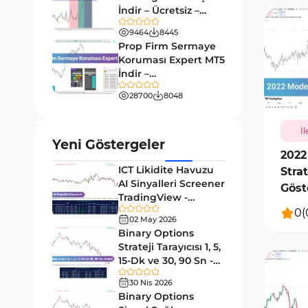
9
Göstergeleri
İndir – Ücretsiz –
TradingFinder
Giriş ve Çıkış MT4 Göstergeleri
9464
8445
46
Prop Firm Sermaye
Grafik ve Klasik MT4
Koruması Expert MT5
48
Göstergeleri
İndir –
916
[TradingFinder]
Momentum MT4 Göstergeleri
28700
8048
35
ve Osilatörler
İl
MetaTrader 4 için Gann
1
Yeni Göstergeler
Göstergeleri
2022
ICT Likidite Havuzu
Stra
Forward Piyasası MT4
177
AI Sinyalleri Screener
Göstergeleri
Göst
TradingView -
[TFl
Döngüler MT4 Göstergeleri
[TradingFinder]
30
0
(
02 May 2026
Ücretsiz
Binary Options
Arz ve Talep MT4 Göstergeleri
15
Strateji Tarayıcısı 1, 5,
Kırılma MT4 Göstergeleri
15-Dk ve 30, 90 Sn -
95
[TradingFinder]
30 Nis 2026
Likidite MT4 Göstergeleri
68
Binary Options