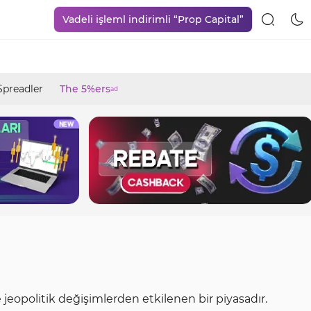
Vadeli işleml indirimli “Prop Capital”
Spreadler
The 5%ers
ad
ve jeopolitik değişimlerden etkilenen bir piyasadır.