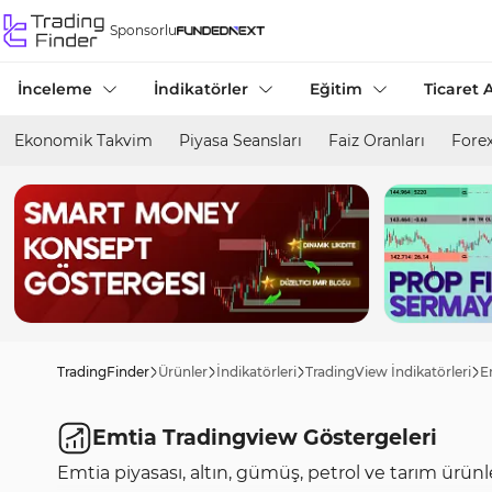
Sponsorlu
İnceleme
İndikatörler
Eğitim
Ticaret A
Ekonomik Takvim
Piyasa Seansları
Faiz Oranları
Forex
TradingFinder
Ürünler
İndikatörleri
TradingView İndikatörleri
E
Emtia Tradingview Göstergeleri
Emtia piyasası, altın, gümüş, petrol ve tarım ürünle