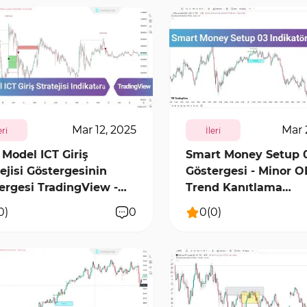
4
0
8291
0
Mar 12, 2025
Mar 
eri
İleri
 Model ICT Giriş
Smart Money Setup 
tejisi Göstergesinin
Göstergesi - Minor O
ergesi TradingView -
Trend Kanıtlama
ab]
TradingView
0
)
0
0
(
0
)