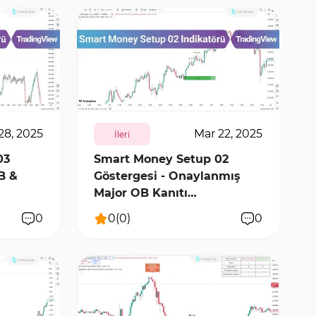
9665
0
28, 2025
Mar 22, 2025
İleri
03
Smart Money Setup 02
B &
Göstergesi - Onaylanmış
Major OB Kanıtı
TradingView
0
0
(
0
)
0