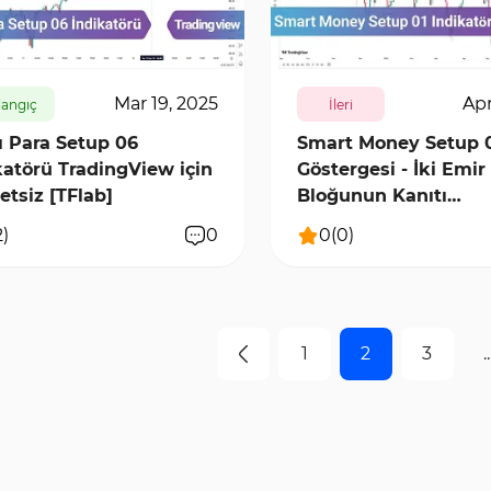
5
0
8142
0
Mar 19, 2025
Apr
langıç
İleri
lı Para Setup 06
Smart Money Setup 
katörü TradingView için
Göstergesi - İki Emir
etsiz [TFlab]
Bloğunun Kanıtı
TradingView
2
)
0
0
(
0
)
1
2
3
..