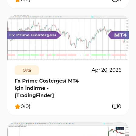
105
2996
0
Apr 20, 2026
Orta
Fx Prime Göstergesi MT4
için İndirme -
[TradingFinder]
0
(
0
)
0