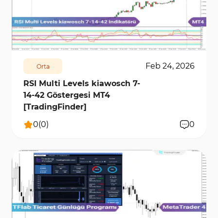
213
6880
0
Feb 24, 2026
Orta
RSI Multi Levels kiawosch 7-
14-42 Göstergesi MT4
[TradingFinder]
0
(
0
)
0
709
7562
0