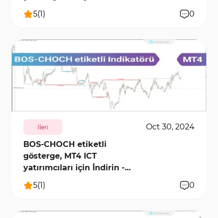
5
(
1
)
0
3620
10537
0
Oct 30, 2024
İleri
BOS-CHOCH etiketli
gösterge, MT4 ICT
yatırımcıları için İndirin -
Ücretsiz
5
(
1
)
0