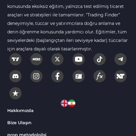
112
Göstergeleri
konusunda eksiksiz eğitim, yalnızca test edilmiş ticaret
araçları ve stratejileri ile tamamlanır. "Trading Finder"
Intraday MT4 Göstergeleri
344
deneyimiyle, tüccar ve yatırımcılara doğru anlama ve
MetaTrader 4’te
1
derin öğrenme konusunda yardımcı olur. Eğitimler, tüm
DrawdownGöstergeleri
seviyelerdeki (başlangıçtan ileri seviyeye kadar) tüccarlar
Binary Options MT4
19
için araçlara dayalı olarak tasarlanmıştır.
Göstergeleri
Öncü MT4 Göstergeleri
75
Akıllı Para MT4 Göstergeleri
74
Destek ve Direnç MT4
74
Göstergeleri
Harmonik MT4 Göstergeleri
30
Aşırı Alım ve Aşırı Satım MT4
Hakkımızda
28
Göstergeleri
Bize Ulaşın
MetaTrader 4 için Haber (News)
2
Göstergeleri
prop metodolojisi