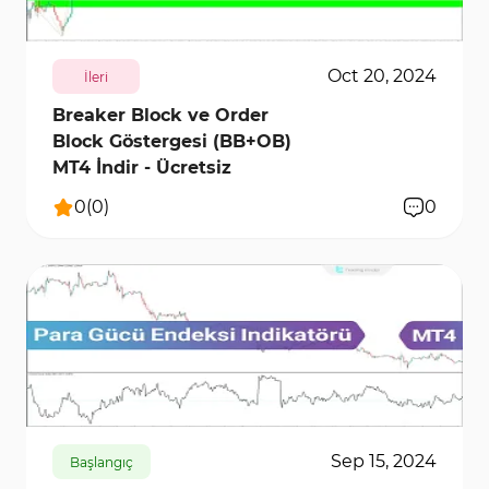
Oct 20, 2024
İleri
Breaker Block ve Order
Block Göstergesi (BB+OB)
MT4 İndir - Ücretsiz
0
(
0
)
0
264
8763
0
Sep 15, 2024
Başlangıç