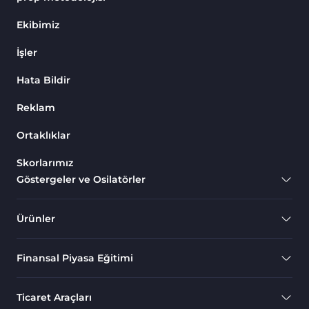
Endeks MT4 Göstergeleri
291
Ekibimiz
MT4 için Order Book (Emir
1
İşler
Defteri) Göstergeleri
Hata Bildir
MetaTrader 4 için Fibonacci
2
Göstergeleri
Reklam
Swing Trading MT4
173
Göstergeleri
Ortaklıklar
Bantlar ve Kanallar MT4
Skorlarımız
54
Göstergeleri
Göstergeler ve Osilatörler
Kurumsal Hisse Piyasası MT4
285
Göstergeleri
Ürünler
MT4 için Hareketli Göstergeleri
22
Finansal Piyasa Eğitimi
Scalping MT4 Göstergeleri
320
Position Trading MT4
1
Ticaret Araçları
Göstergeleri