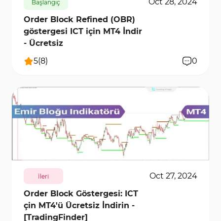
Oct 28, 2024
Başlangıç
Order Block Refined (OBR)
göstergesi ICT için MT4 İndir
- Ücretsiz
5
(
8
)
0
2132
8712
0
Oct 27, 2024
İleri
Order Block Göstergesi: ICT
çin MT4'ü Ücretsiz İndirin -
[TradingFinder]