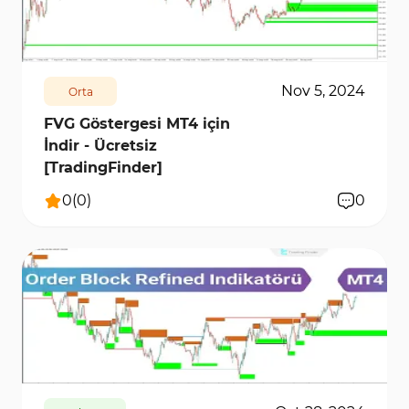
4672
12445
0
Nov 5, 2024
Orta
FVG Göstergesi MT4 için
İndir - Ücretsiz
[TradingFinder]
0
(
0
)
0
2740
8305
0