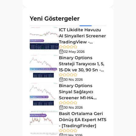
ve Osilatörler
MetaTrader 4 için Gann
1
Yeni Göstergeler
Göstergeleri
ICT Likidite Havuzu
Forward Piyasası MT4
177
AI Sinyalleri Screener
Göstergeleri
TradingView -
Döngüler MT4 Göstergeleri
[TradingFinder]
30
02 May 2026
Ücretsiz
Binary Options
Arz ve Talep MT4 Göstergeleri
15
Strateji Tarayıcısı 1, 5,
Kırılma MT4 Göstergeleri
15-Dk ve 30, 90 Sn -
95
[TradingFinder]
30 Nis 2026
Likidite MT4 Göstergeleri
68
Binary Options
Day Trading MT4 Göstergeleri
Sinyal Sağlayıcı
360
Screener M1-H4
Eğitimsel MT4 Göstergeleri
9
TradingView -
30 Nis 2026
[TradingFinder]
Volatilite MT4 Göstergeleri
Basit Ortalama Geri
83
Dönüş EA Expert MT5
Tersine MT4 Göstergeleri
498
- [TradingFinder]
Fiyat Hareketi MT4
22 Nis 2026