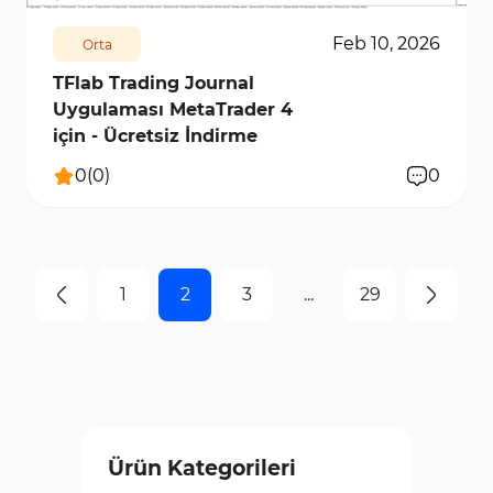
Feb 10, 2026
Orta
TFlab Trading Journal
Uygulaması MetaTrader 4
için - Ücretsiz İndirme
0
(
0
)
0
1
2
3
...
29
Ürün Kategorileri