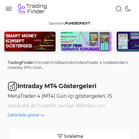
Sponsorlu
TradingFinder
Ürünler
İndikatörleri
MetaTrader 4 İndikatörleri
Intraday MT4 Göstergeleri
Intraday MT4 Göstergeleri
MetaTrader 4 (MT4) Gün İçi göstergeleri, 15
dakikalık ile 1 saatlik zaman dilimleri için
Daha fazla göster
tasarlanmıştır. Bu TradingFinder göstergeleri
hassas işlem sinyalleri üretmek için günlük fiyat
hareketlerini, seans etkilerini ve likidite
Sıralama