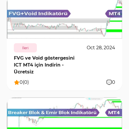
1102
11094
0
Oct 28, 2024
İleri
FVG ve Void göstergesini
ICT MT4 için Indirin -
Ücretsiz
0
(
0
)
0
1576
10321
1