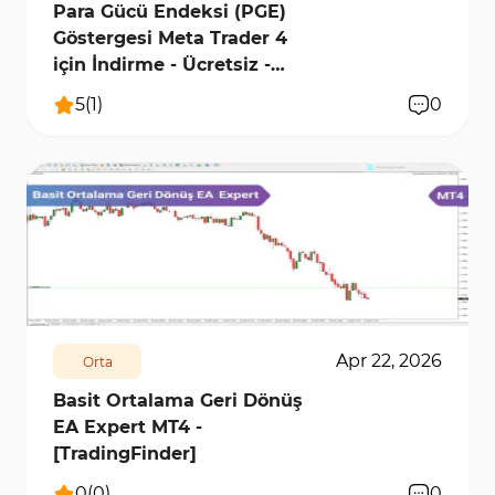
Para Gücü Endeksi (PGE)
Göstergesi Meta Trader 4
için İndirme - Ücretsiz -
[Trading Finder]
5
(
1
)
0
108
2957
0
Apr 22, 2026
Orta
Basit Ortalama Geri Dönüş
EA Expert MT4 -
[TradingFinder]
0
(
0
)
0