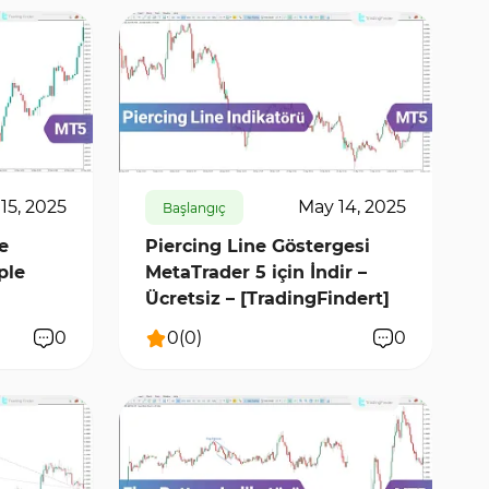
153
5960
0
15, 2025
May 14, 2025
Başlangıç
e
Piercing Line Göstergesi
ple
MetaTrader 5 için İndir –
Ücretsiz – [TradingFindert]
0
0
(
0
)
0