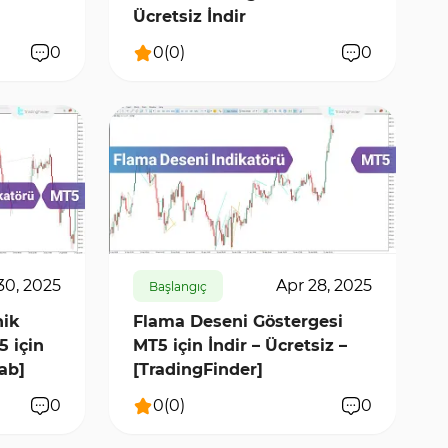
Ücretsiz İndir
0
0
(
0
)
0
317
5981
0
30, 2025
Apr 28, 2025
Başlangıç
nik
Flama Deseni Göstergesi
 için
MT5 için İndir – Ücretsiz –
lab]
[TradingFinder]
0
0
(
0
)
0