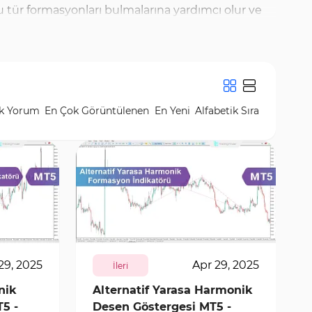
bu tür formasyonları bulmalarına yardımcı olur ve
nmış formasyonları otomatik olarak bulma yeteneğine
larak sunar ve bu sayede trader'lar çeşitli finansal
oğruluğunu en üst düzeye çıkarabilirsiniz.
k Yorum
En Çok Görüntülenen
En Yeni
Alfabetik Sıra
164
5892
0
29, 2025
Apr 29, 2025
İleri
nik
Alternatif Yarasa Harmonik
5 -
Desen Göstergesi MT5 -