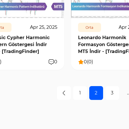
6224
0
137
7401
0
Apr 25, 2025
Apr 
ta
Orta
sic Cypher Harmonic
Leonardo Harmonik
ern Göstergesi İndir
Formasyon Gösterges
 [TradingFinder]
MT5 İndir - [TradingF
)
0
0
(
0
)
1
2
3
..