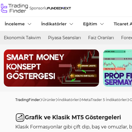
Sponsorlu
İnceleme
İndikatörler
Eğitim
Ticaret A
Ekonomik Takvim
Piyasa Seansları
Faiz Oranları
Forex
TradingFinder
Ürünler
İndikatörleri
MetaTrader 5 İndikatörleri
G
Grafik ve Klasik MT5 Göstergeleri
Klasik Formasyonlar gibi çift dip, baş ve omuzlar,