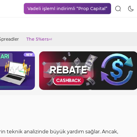
Vadeli işleml indirimli “Prop Capital”
Spreadler
The 5%ers
ad
erin teknik analizinde büyük yardım sağlar. Ancak,