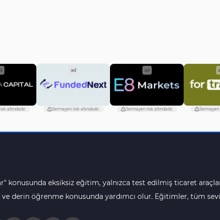
d
ad
ad
sk altındadır.
Sermayen risk altındadır.
Sermayen risk altındadır.
Sermayen r
r" konusunda eksiksiz eğitim, yalnızca test edilmiş ticaret araçlar
 ve derin öğrenme konusunda yardımcı olur. Eğitimler, tüm seviye