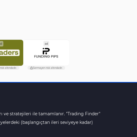
ad
ad
isk altındadır.
Sermayen risk altındadır.
ı ve stratejileri ile tamamlanır. "Trading Finder"
lerdeki (başlangıçtan ileri seviyeye kadar)