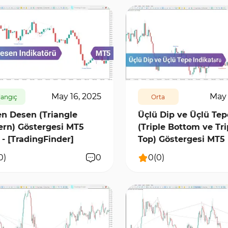
7448
0
381
6690
0
May 16, 2025
May 
langıç
Orta
n Desen (Triangle
Üçlü Dip ve Üçlü Tep
ern) Göstergesi MT5
(Triple Bottom ve Tri
r - [TradingFinder]
Top) Göstergesi MT5
0
)
0
0
(
0
)