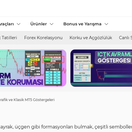
raçları
Ürünler
Bonus ve Yarışma
 Tatilleri
Forex Korelasyonu
Korku ve Açgözlülük
Canlı 
rafik ve Klasik MT5 Göstergeleri
 bayrak, üçgen gibi formasyonları bulmak, çeşitli semboll