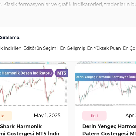
Klasik formasyonlar ve grafik indikatörleri, trader'ların 
u araçlar, baş ve omuzlar, üçgenler ve kanallar gibi tanı
iyi Klasik Formasyonlar ve Grafik indikatörlerini ücretsiz o
syon indikatörlerini indirerek, teknik grafik analizinizin d
Sıralama:
k İndirilen
Editörün Seçimi
En Gelişmiş
En Yüksek Puan
En Ço
5830
0
209
5897
0
May 1, 2025
Apr 
ta
İleri
 Shark Harmonik
Derin Yengeç Harmo
ni Göstergesi MT5 İndir
Patern Göstergesi MT