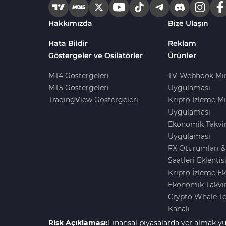
Harmonik MT4 Göstergeleri
30
Hakkımızda
Bize Ulaşın
Aşırı Alım ve Aşırı Satım MT4
28
Göstergeleri
Hata Bildir
Reklam
Göstergeler ve Osilatörler
Ürünler
MetaTrader 4 için Haber (News)
2
Göstergeleri
MT4 Göstergeleri
TV-Webhook Mi
MT5 Göstergeleri
Uygulaması
Endeks MT4 Göstergeleri
291
TradingView Göstergeleri
Kripto İzleme Mi
MT4 için Order Book (Emir
Uygulaması
1
Defteri) Göstergeleri
Ekonomik Takvi
MetaTrader 4 için Fibonacci
Uygulaması
2
Göstergeleri
FX Oturumları &
Saatleri Eklentis
Swing Trading MT4
173
Kripto İzleme Ek
Göstergeleri
Ekonomik Takvim
Bantlar ve Kanallar MT4
Crypto Whale T
54
Göstergeleri
Kanalı
Kurumsal Hisse Piyasası MT4
Risk Açıklaması:
Finansal piyasalarda yer almak yü
285