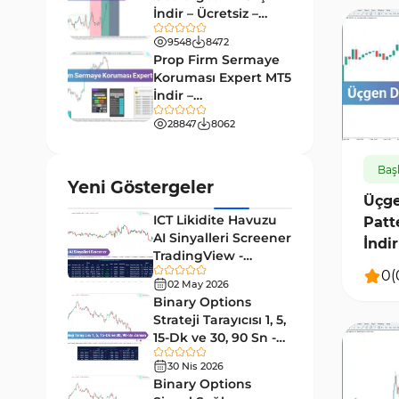
9
Göstergeleri
İndir – Ücretsiz –
TradingFinder
Giriş ve Çıkış MT4 Göstergeleri
9548
8472
46
Prop Firm Sermaye
Grafik ve Klasik MT4
Koruması Expert MT5
48
Göstergeleri
İndir –
571
[TradingFinder]
Momentum MT4 Göstergeleri
28847
8062
35
ve Osilatörler
Baş
MetaTrader 4 için Gann
1
Yeni Göstergeler
Göstergeleri
Üçge
ICT Likidite Havuzu
Patt
Forward Piyasası MT4
177
AI Sinyalleri Screener
Göstergeleri
İndi
TradingView -
Döngüler MT4 Göstergeleri
[TradingFinder]
30
0
(
02 May 2026
Ücretsiz
Binary Options
Arz ve Talep MT4 Göstergeleri
15
Strateji Tarayıcısı 1, 5,
Kırılma MT4 Göstergeleri
15-Dk ve 30, 90 Sn -
95
[TradingFinder]
30 Nis 2026
Likidite MT4 Göstergeleri
68
Binary Options