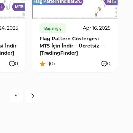
588
6675
0
24, 2025
Apr 16, 2025
Başlangıç
Flag Pattern Göstergesi
i İndir
MT5 İçin İndir – Ücretsiz –
inder]
[TradingFinder]
0
0
(
0
)
0
.
5