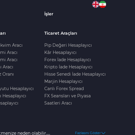
İşler
arı
Ticaret Araçları
kvim Aracı
Pip Değeri Hesaplayıcı
imi Aracı
Kâr Hesaplayıcı
mi Aracı
Forex İade Hesaplayıcı
ı Aracı
Kripto İade Hesaplayıcı
z Oranı
Hisse Senedi İade Hesaplayıcı
Marjin Hesaplayıcı
yutu Hesaplayıcı
Canlı Forex Spread
ı Hesaplayıcı
FX Seansları ve Piyasa
saplayıcı
Saatleri Aracı
tmenize neden olabilir.
Fazlasını Göster