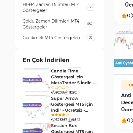
H1-H4 Zaman Dilimleri MT4
– Üc
35
Göstergeler
0
(
Çoklu Zaman Dilimleri MT4
557
Göstergeler
Gecikmeli MT4 Göstergeleri
33
Temel Analiz MT4 Göstergeleri
2
Kripto MT4 Göstergeleri
En Çok İndirilen
543
144
Vadeli İşlem Piyasası MT4
Candle Time
18
Göstergeleri
Göstergesi için
MetaTrader 5 İndir –
Or
Emtia Piyasası MT4
[TradingFinder]
232
Göstergeleri
9208
11292
Anti
Super Arrow
Dese
MetaTrader 4 için Volume
Göstergesi MT5 için
2
Profile Göstergeleri
Ücre
İndir - Ücretsiz -
[Trading Finder]
KillZones MT4 Göstergeleri
0
(
375367
9842
10
Session Box
Elliott Dalga Teorisi MT4
Göstergesi MT5 için