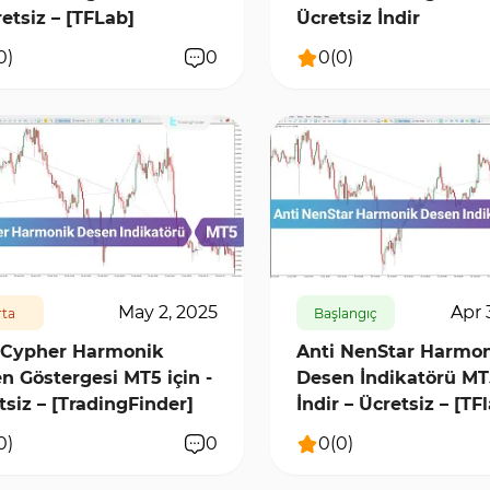
retsiz – [TFLab]
Ücretsiz İndir
0
)
0
0
(
0
)
5867
0
126
5804
0
May 2, 2025
Apr 
ta
Başlangıç
 Cypher Harmonik
Anti NenStar Harmo
n Göstergesi MT5 için -
Desen İndikatörü MT5
tsiz – [TradingFinder]
İndir – Ücretsiz – [TF
0
)
0
0
(
0
)