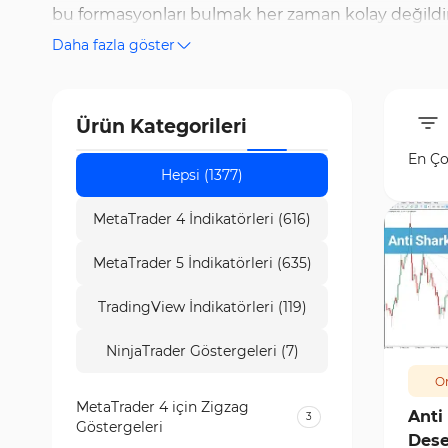
bu formasyonları bulmak her zaman kolay değildir. 
Daha fazla göster
analiz sürecini daha hızlı ve kolay hale getirir. B
sahiptir.Trading Finder, MetaTrader 5 (MT5) için en 
piyasaları analiz edebilirler. Ücretsiz klasik forma
Ürün Kategorileri
En Ço
Hepsi (1377)
MetaTrader 4 İndikatörleri (616)
MetaTrader 5 İndikatörleri (635)
TradingView İndikatörleri (119)
129
NinjaTrader Göstergeleri (7)
Or
MetaTrader 4 için Zigzag
Anti
3
Göstergeleri
Dese