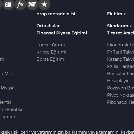
prop metodolojisi
Ekibimiz
Ortaklıklar
Skorlarımız
Finansal Piyasa Eğitimi
Ticaret Araçl
ni
Forex Eğitimi
Ekonomik Ta
Kripto Eğitimi
Fx Tatil Takv
ni
Borsa Eğitimi
Kazanç Takvi
FX Isı Haritas
m Mini
Bankalar Fai
Hesaplayıcı
 Piyasa
Pozisyon Bo
i
Pivot Noktas
lentisi
Fibonacci He
 Eklentisi
elegram
ksek risk içerir ve yatırımınızın bir kısmını veya tamamını kaybe